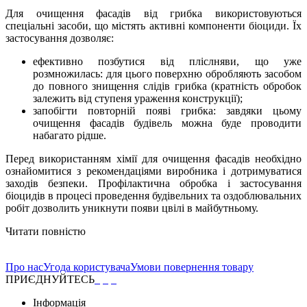
Для очищення фасадів від грибка використовуються
спеціальні засоби, що містять активні компоненти біоциди. Їх
застосування дозволяє:
ефективно позбутися від пліслняви, що уже
розмножилась: для цього поверхню обробляють засобом
до повного знищення слідів грибка (кратність обробок
залежить від ступеня ураження конструкції);
запобігти повторній появі грибка: завдяки цьому
очищення фасадів будівель можна буде проводити
набагато рідше.
Перед використанням хімії для очищення фасадів необхідно
ознайомитися з рекомендаціями виробника і дотримуватися
заходів безпеки. Профілактична обробка і застосування
біоцидів в процесі проведення будівельних та оздоблювальних
робіт дозволить уникнути появи цвілі в майбутньому.
Читати повністю
Про нас
Угода користувача
Умови повернення товару
ПРИЄДНУЙТЕСЬ
Інформація