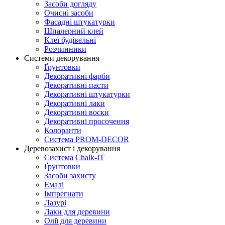
Засоби догляду
Очисні засоби
Фасадні штукатурки
Шпалерний клей
Клеї будівельні
Розчинники
Системи декорування
Ґрунтовки
Декоративні фарби
Декоративні пасти
Декоративні штукатурки
Декоративні лаки
Декоративні воски
Декоративні просочення
Колоранти
Система PROM-DECOR
Деревозахист і декорування
Система Chalk-IT
Ґрунтовки
Засоби захисту
Емалі
Імпрегнати
Лазурі
Лаки для деревини
Олії для деревини