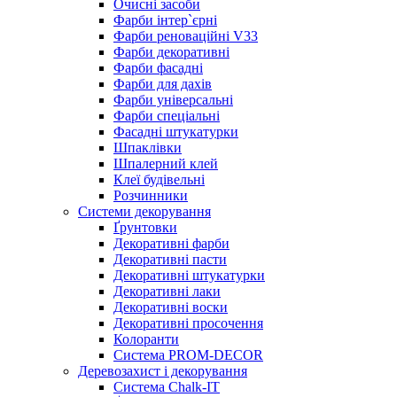
Очисні засоби
Фарби інтер`єрні
Фарби реноваційні V33
Фарби декоративні
Фарби фасадні
Фарби для дахів
Фарби універсальні
Фарби спеціальні
Фасадні штукатурки
Шпаклівки
Шпалерний клей
Клеї будівельні
Розчинники
Системи декорування
Ґрунтовки
Декоративні фарби
Декоративні пасти
Декоративні штукатурки
Декоративні лаки
Декоративні воски
Декоративні просочення
Колоранти
Система PROM-DECOR
Деревозахист і декорування
Система Chalk-IT