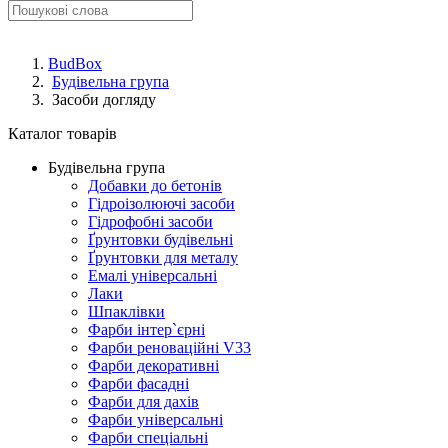
BudBox
Будівельна група
Засоби догляду
Каталог товарів
Будівельна група
Добавки до бетонів
Гідроізолюючі засоби
Гідрофобні засоби
Ґрунтовки будівельні
Ґрунтовки для металу
Емалі універсальні
Лаки
Шпаклівки
Фарби інтер`єрні
Фарби реноваційні V33
Фарби декоративні
Фарби фасадні
Фарби для дахів
Фарби універсальні
Фарби спеціальні