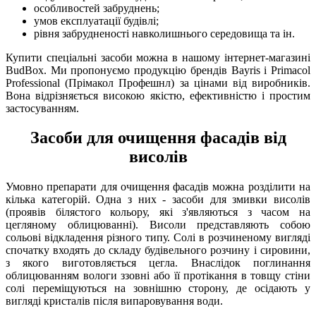
особливостей забруднень;
умов експлуатації будівлі;
рівня забрудненості навколишнього середовища та ін.
Купити спеціальні засоби можна в нашому інтернет-магазині
BudBox. Ми пропонуємо продукцію брендів Bayris і Primacol
Professional (Прімакол Профешнл) за цінами від виробників.
Вона відрізняється високою якістю, ефективністю і простим
застосуванням.
Засоби для очищення фасадів від
висолів
Умовно препарати для очищення фасадів можна розділити на
кілька категорій. Одна з них - засоби для змивки висолів
(проявів білястого кольору, які з'являються з часом на
цегляному облицюванні). Висоли представляють собою
сольові відкладення різного типу. Солі в розчиненому вигляді
спочатку входять до складу будівельного розчину і сировини,
з якого виготовляється цегла. Внаслідок поглинання
облицюванням вологи ззовні або її протікання в товщу стіни
солі переміщуються на зовнішню сторону, де осідають у
вигляді кристалів після випаровування води.