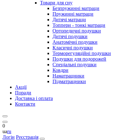
Товари для сну
Безпружинні матраци
Пружинні матраци
Дитячі матраци
Топпери - тонкі матраци
Ортопедичні подушки
Дитячі подушки
Анатомічні подушки
Класичні подушки
Терморегуляційні подушки
Подушки для подорожей
Спеціальні подушки
Ковдри
Наматрацники
Підматрацники
Акції
Поради
Доставка і оплата
Контакти
0
ua
ru
Логін
Реєстрація