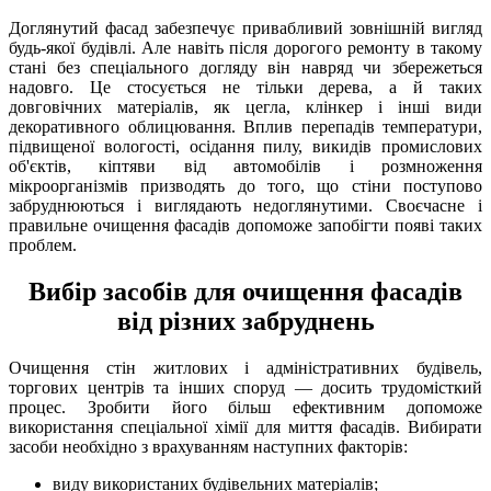
Доглянутий фасад забезпечує привабливий зовнішній вигляд
будь-якої будівлі. Але навіть після дорогого ремонту в такому
стані без спеціального догляду він навряд чи збережеться
надовго. Це стосується не тільки дерева, а й таких
довговічних матеріалів, як цегла, клінкер і інші види
декоративного облицювання. Вплив перепадів температури,
підвищеної вологості, осідання пилу, викидів промислових
об'єктів, кіптяви від автомобілів і розмноження
мікроорганізмів призводять до того, що стіни поступово
забруднюються і виглядають недоглянутими. Своєчасне і
правильне очищення фасадів допоможе запобігти появі таких
проблем.
Вибір засобів для очищення фасадів
від різних забруднень
Очищення стін житлових і адміністративних будівель,
торгових центрів та інших споруд — досить трудомісткий
процес. Зробити його більш ефективним допоможе
використання спеціальної хімії для миття фасадів. Вибирати
засоби необхідно з врахуванням наступних факторів:
виду використаних будівельних матеріалів;