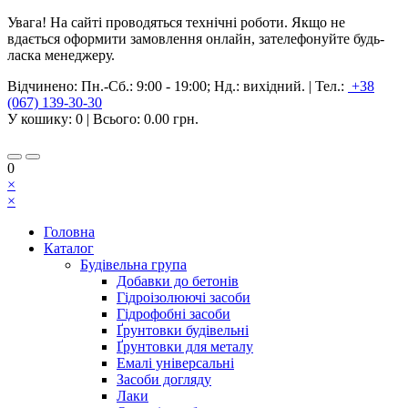
Увага! На сайті проводяться технічні роботи. Якщо не
вдається оформити замовлення онлайн, зателефонуйте будь-
ласка менеджеру.
Відчинено:
Пн.-Сб.: 9:00 - 19:00; Нд.: вихідний.
|
Тел.:
+38
(067) 139-30-30
У кошику:
0
| Всього:
0.00 грн.
0
×
×
Головна
Каталог
Будівельна група
Добавки до бетонів
Гідроізолюючі засоби
Гідрофобні засоби
Ґрунтовки будівельні
Ґрунтовки для металу
Емалі універсальні
Засоби догляду
Лаки