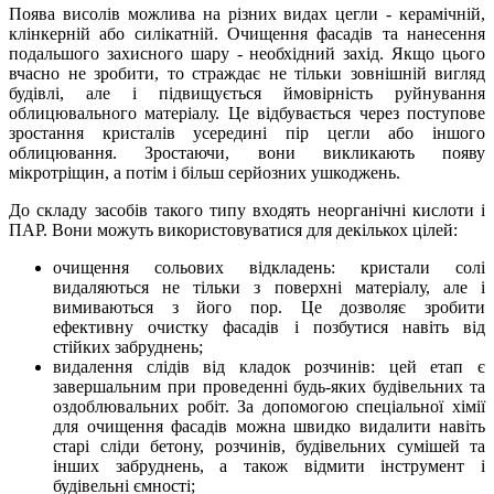
Поява висолів можлива на різних видах цегли - керамічній,
клінкерній або силікатній. Очищення фасадів та нанесення
подальшого захисного шару - необхідний захід. Якщо цього
вчасно не зробити, то страждає не тільки зовнішній вигляд
будівлі, але і підвищується ймовірність руйнування
облицювального матеріалу. Це відбувається через поступове
зростання кристалів усередині пір цегли або іншого
облицювання. Зростаючи, вони викликають появу
мікротріщин, а потім і більш серйозних ушкоджень.
До складу засобів такого типу входять неорганічні кислоти і
ПАР. Вони можуть використовуватися для декількох цілей:
очищення сольових відкладень: кристали солі
видаляються не тільки з поверхні матеріалу, але і
вимиваються з його пор. Це дозволяє зробити
ефективну очистку фасадів і позбутися навіть від
стійких забруднень;
видалення слідів від кладок розчинів: цей етап є
завершальним при проведенні будь-яких будівельних та
оздоблювальних робіт. За допомогою спеціальної хімії
для очищення фасадів можна швидко видалити навіть
старі сліди бетону, розчинів, будівельних сумішей та
інших забруднень, а також відмити інструмент і
будівельні ємності;