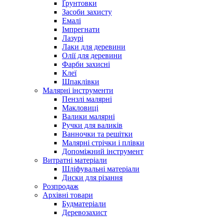
Ґрунтовки
Засоби захисту
Емалі
Імпрегнати
Лазурі
Лаки для деревини
Олії для деревини
Фарби захисні
Клеї
Шпаклівки
Малярні інструменти
Пензлі малярні
Макловиці
Валики малярні
Ручки для валиків
Ванночки та решітки
Малярні стрічки і плівки
Допоміжний інструмент
Витратні матеріали
Шліфувальні матеріали
Диски для різання
Розпродаж
Архівні товари
Будматеріали
Деревозахист