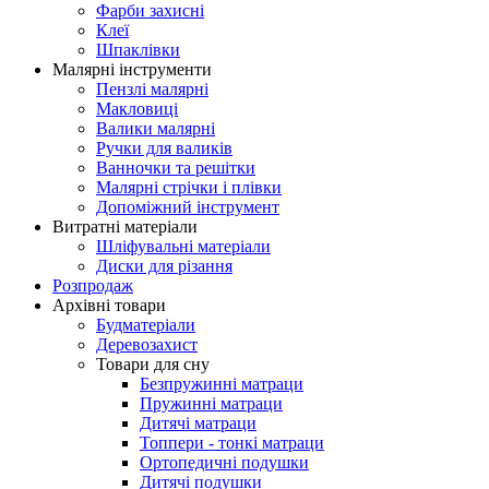
Фарби захисні
Клеї
Шпаклівки
Малярні інструменти
Пензлі малярні
Макловиці
Валики малярні
Ручки для валиків
Ванночки та решітки
Малярні стрічки і плівки
Допоміжний інструмент
Витратні матеріали
Шліфувальні матеріали
Диски для різання
Розпродаж
Архівні товари
Будматеріали
Деревозахист
Товари для сну
Безпружинні матраци
Пружинні матраци
Дитячі матраци
Топпери - тонкі матраци
Ортопедичні подушки
Дитячі подушки