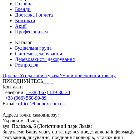
Головна
Бренди
Доставка і оплата
Контакти
Акції
Професіоналам
Каталог
Будівельна група
Системи декорування
Деревозахист і декорування
Розпродаж
Про нас
Угода користувача
Умови повернення товару
ПРИЄДНУЙТЕСЬ
Контакти
Телефони:
+38 (067) 139-30-30
+38 (066) 560-99-89
E-mail:
office@budbox.com.ua
Адреса точки самовивозу:
Україна м. Львів,
вул. Поліська, 6 (Логістичний парк Львів)
Звертаємо Вашу увагу на те, що вся представлена інформація,
фасування, дозування, поєднання кольорів, а також інші