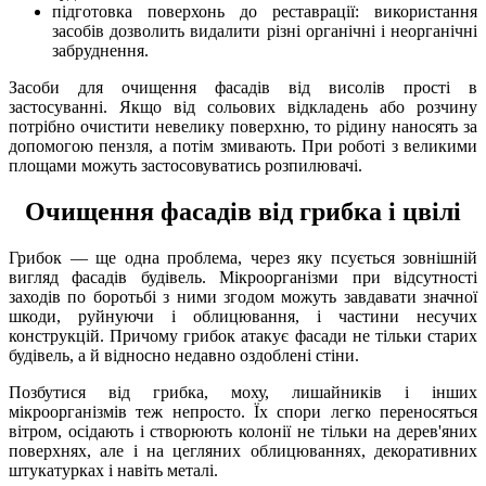
підготовка поверхонь до реставрації: використання
засобів дозволить видалити різні органічні і неорганічні
забруднення.
Засоби для очищення фасадів від висолів прості в
застосуванні. Якщо від сольових відкладень або розчину
потрібно очистити невелику поверхню, то рідину наносять за
допомогою пензля, а потім змивають. При роботі з великими
площами можуть застосовуватись розпилювачі.
Очищення фасадів від грибка і цвілі
Грибок — ще одна проблема, через яку псується зовнішній
вигляд фасадів будівель. Мікроорганізми при відсутності
заходів по боротьбі з ними згодом можуть завдавати значної
шкоди, руйнуючи і облицювання, і частини несучих
конструкцій. Причому грибок атакує фасади не тільки старих
будівель, а й відносно недавно оздоблені стіни.
Позбутися від грибка, моху, лишайників і інших
мікроорганізмів теж непросто. Їх спори легко переносяться
вітром, осідають і створюють колонії не тільки на дерев'яних
поверхнях, але і на цегляних облицюваннях, декоративних
штукатурках і навіть металі.