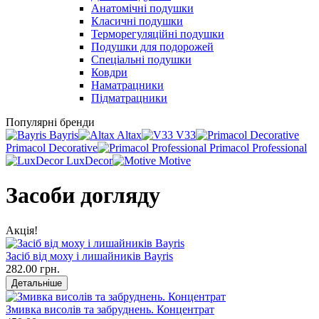
Анатомічні подушки
Класичні подушки
Терморегуляційні подушки
Подушки для подорожей
Спеціальні подушки
Ковдри
Наматрацники
Підматрацники
Популярні бренди
Bayris
Altax
V33
Primacol Decorative
Primacol Professional
LuxDecor
Motive
Засоби догляду
Акція!
Засіб від моху і лишайників Bayris
282.00 грн.
Детальніше
Змивка висолів та забруднень. Концентрат