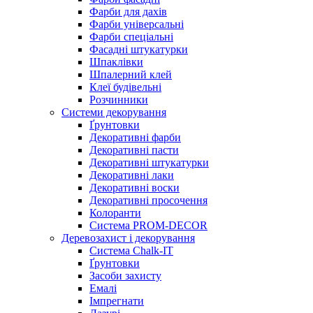
Фарби для дахів
Фарби універсальні
Фарби спеціальні
Фасадні штукатурки
Шпаклівки
Шпалерний клей
Клеї будівельні
Розчинники
Системи декорування
Ґрунтовки
Декоративні фарби
Декоративні пасти
Декоративні штукатурки
Декоративні лаки
Декоративні воски
Декоративні просочення
Колоранти
Система PROM-DECOR
Деревозахист і декорування
Система Chalk-IT
Ґрунтовки
Засоби захисту
Емалі
Імпрегнати