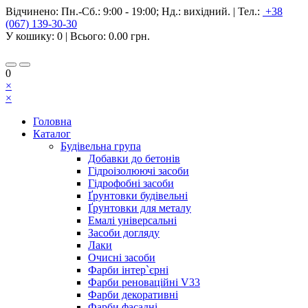
Відчинено:
Пн.-Сб.: 9:00 - 19:00; Нд.: вихідний.
|
Тел.:
+38
(067) 139-30-30
У кошику:
0
| Всього:
0.00 грн.
0
×
×
Головна
Каталог
Будівельна група
Добавки до бетонів
Гідроізолюючі засоби
Гідрофобні засоби
Ґрунтовки будівельні
Ґрунтовки для металу
Емалі універсальні
Засоби догляду
Лаки
Очисні засоби
Фарби інтер`єрні
Фарби реноваційні V33
Фарби декоративні
Фарби фасадні