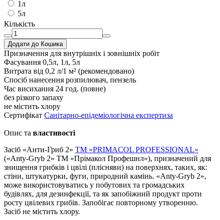
1л
5л
Кількість
Додати до Кошика
Призначення
для внутрішніх і зовнішніх робіт
Фасування
0,5л, 1л, 5л
Витрата
від 0,2 л/1 м² (рекомендовано)
Спосіб нанесення
розпилювач, пензель
Час висихання
24 год. (повне)
без різкого запаху
не містить хлору
Сертифікат
Санітарно-епідеміологічна експертиза
Опис та
властивості
Засіб «Анти-Гриб 2»
ТМ «PRIMACOL PROFESSIONAL»
(«Anty-Gryb 2» ТМ «Прімакол Профешнл»), призначений для
знищення грибків і цвілі (плісняви) на поверхнях, таких, як:
стіни, штукатурки, фуги, природний камінь. «Anty-Gryb 2»,
може використовуватись у побутових та громадських
будівлях, для дезинфекції, та як запобіжний продукт проти
росту цвілевих грибів. Запобігає повторному утворенню.
Засіб не містить хлору.