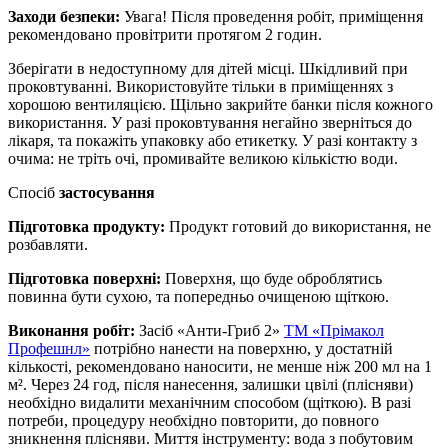
Заходи безпеки:
Увага! Після проведення робіт, приміщення
рекомендовано провітрити протягом 2 годин.
Зберігати в недоступному для дітей місці. Шкідливий при
проковтуванні. Використовуйте тільки в приміщеннях з
хорошою вентиляцією. Щільно закрийте банки після кожного
використання. У разі проковтування негайно зверніться до
лікаря, та покажіть упаковку або етикетку. У разі контакту з
очима: не тріть очі, промивайте великою кількістю води.
Спосіб
застосування
Підготовка продукту:
Продукт готовий до використання, не
розбавляти.
Підготовка поверхні:
Поверхня, що буде оброблятись
повинна бути сухою, та попередньо очищеною щіткою.
Виконання робіт:
Засіб «Анти-Гриб 2»
ТМ «Прімакол
Профешнл»
потрібно нанести на поверхню, у достатній
кількості, рекомендовано наносити, не менше ніж 200 мл на 1
м². Через 24 год, після нанесення, залишки цвілі (плісняви)
необхідно видалити механічним способом (щіткою). В разі
потреби, процедуру необхідно повторити, до повного
зникнення плісняви. Миття інструменту: вода з побутовим