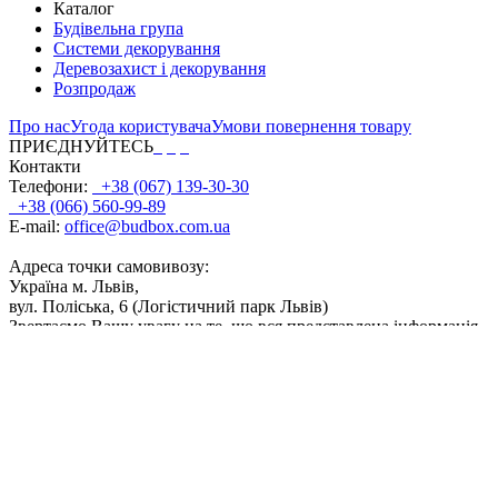
Каталог
Будівельна група
Системи декорування
Деревозахист і декорування
Розпродаж
Про нас
Угода користувача
Умови повернення товару
ПРИЄДНУЙТЕСЬ
Контакти
Телефони:
+38 (067) 139-30-30
+38 (066) 560-99-89
E-mail:
office@budbox.com.ua
Адреса точки самовивозу:
Україна м. Львів,
вул. Поліська, 6 (Логістичний парк Львів)
Звертаємо Вашу увагу на те, що вся представлена інформація,
фасування, дозування, поєднання кольорів, а також інші
технічні характеристики продуктів, носить інформаційний
характер. Відображені на сайті кольори продуктів є
приблизними і можуть дещо відрізнятися від кольору після
реального використання. ТОВ 'ТВК Байріс' буде докладати
всіх зусиль, щоб забезпечити точність і актуальність даних, що
містяться на сайті. Частина інформації, розміщеної на даному
сайті, може не відповідати дійсності внаслідок змін