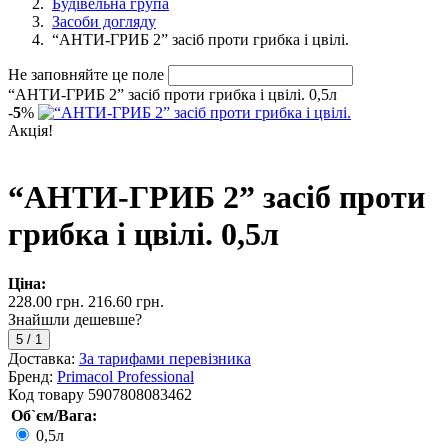
Будівельна група
Засоби догляду
“АНТИ-ГРИБ 2” засіб проти грибка і цвілі.
Не заповняйте це поле
“АНТИ-ГРИБ 2” засіб проти грибка і цвілі. 0,5л
-
5
%
Акція!
“АНТИ-ГРИБ 2” засіб проти
грибка і цвілі. 0,5л
Ціна:
228.00 грн.
216.60 грн.
Знайшли дешевше?
5
/
1
Доставка:
За тарифами перевізника
Бренд:
Primacol Professional
Код товару
5907808083462
Об`єм/Вага:
0,5л