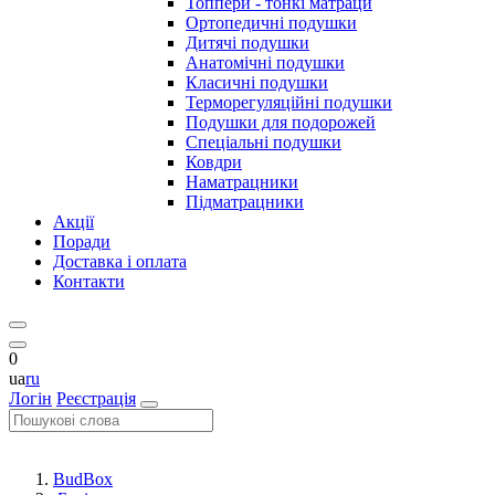
Топпери - тонкі матраци
Ортопедичні подушки
Дитячі подушки
Анатомічні подушки
Класичні подушки
Терморегуляційні подушки
Подушки для подорожей
Спеціальні подушки
Ковдри
Наматрацники
Підматрацники
Акції
Поради
Доставка і оплата
Контакти
0
ua
ru
Логін
Реєстрація
BudBox