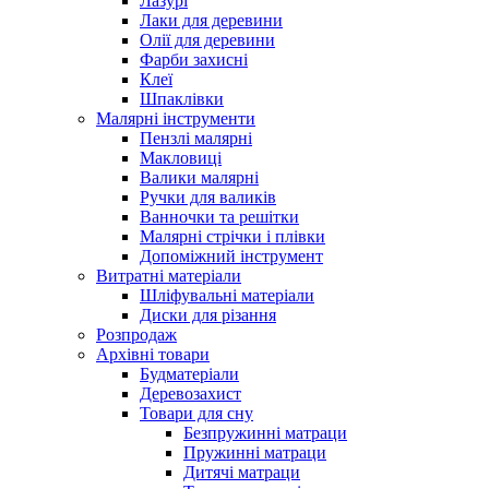
Лазурі
Лаки для деревини
Олії для деревини
Фарби захисні
Клеї
Шпаклівки
Малярні інструменти
Пензлі малярні
Макловиці
Валики малярні
Ручки для валиків
Ванночки та решітки
Малярні стрічки і плівки
Допоміжний інструмент
Витратні матеріали
Шліфувальні матеріали
Диски для різання
Розпродаж
Архівні товари
Будматеріали
Деревозахист
Товари для сну
Безпружинні матраци
Пружинні матраци
Дитячі матраци