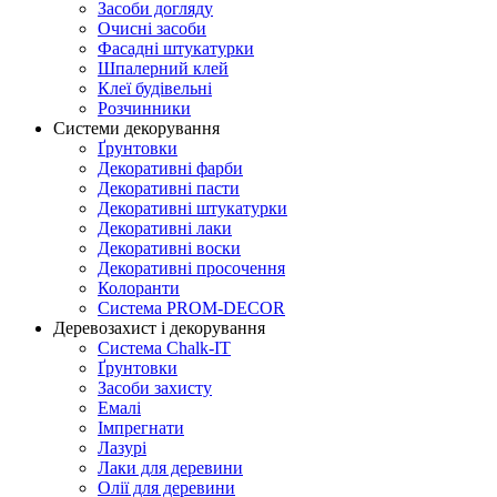
Засоби догляду
Очисні засоби
Фасадні штукатурки
Шпалерний клей
Клеї будівельні
Розчинники
Системи декорування
Ґрунтовки
Декоративні фарби
Декоративні пасти
Декоративні штукатурки
Декоративні лаки
Декоративні воски
Декоративні просочення
Колоранти
Система PROM-DECOR
Деревозахист і декорування
Система Chalk-IT
Ґрунтовки
Засоби захисту
Емалі
Імпрегнати
Лазурі
Лаки для деревини
Олії для деревини