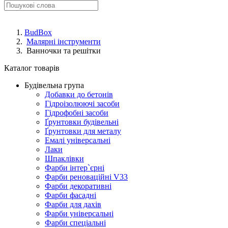
BudBox
Малярні інструменти
Ванночки та решітки
Каталог товарів
Будівельна група
Добавки до бетонів
Гідроізолюючі засоби
Гідрофобні засоби
Ґрунтовки будівельні
Ґрунтовки для металу
Емалі універсальні
Лаки
Шпаклівки
Фарби інтер`єрні
Фарби реноваційні V33
Фарби декоративні
Фарби фасадні
Фарби для дахів
Фарби універсальні
Фарби спеціальні