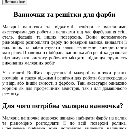
Детальніше
Ванночки та решітки для фарби
Малярні ванночки та віджимні решітки є важливими
аксесуарами для роботи з валиками під час фарбування стін,
стель, фасадів та інших поверхонь. Вони допомагають
рівномірно розподіляти фарбу по поверхні валика, видаляти її
надлишок та забезпечувати більш економне використання
матеріалу. Правильно підібрана ванночка або решітка дозволяє
підтримувати чистоту робочого місця та підвищує зручність
виконання малярних робіт.
У каталозі BudBox представлені малярні ванночки різних
розмірів, а також віджимні решітки для роботи безпосередньо
у відрі або іншій ємності з фарбою. Такі аксесуари однаково
корисні як для професійних майстрів, так і для домашнього
ремонту.
Для чого потрібна малярна ванночка?
Малярна ванночка дозволяє швидко набирати фарбу на валик
та рівномірно розподіляти її по всій поверхні ролика.
Спеціальна рифлена зона допомагає видалити надлишок