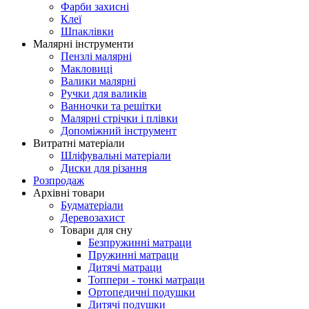
Фарби захисні
Клеї
Шпаклівки
Малярні інструменти
Пензлі малярні
Макловиці
Валики малярні
Ручки для валиків
Ванночки та решітки
Малярні стрічки і плівки
Допоміжний інструмент
Витратні матеріали
Шліфувальні матеріали
Диски для різання
Розпродаж
Архівні товари
Будматеріали
Деревозахист
Товари для сну
Безпружинні матраци
Пружинні матраци
Дитячі матраци
Топпери - тонкі матраци
Ортопедичні подушки
Дитячі подушки