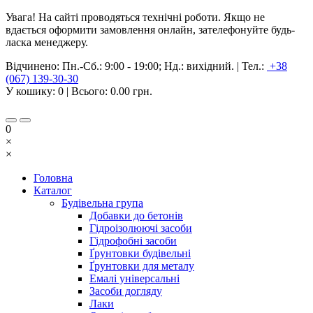
Увага! На сайті проводяться технічні роботи. Якщо не
вдається оформити замовлення онлайн, зателефонуйте будь-
ласка менеджеру.
Відчинено:
Пн.-Сб.: 9:00 - 19:00; Нд.: вихідний.
|
Тел.:
+38
(067) 139-30-30
У кошику:
0
| Всього:
0.00 грн.
0
×
×
Головна
Каталог
Будівельна група
Добавки до бетонів
Гідроізолюючі засоби
Гідрофобні засоби
Ґрунтовки будівельні
Ґрунтовки для металу
Емалі універсальні
Засоби догляду
Лаки