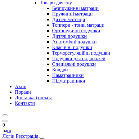
Товари для сну
Безпружинні матраци
Пружинні матраци
Дитячі матраци
Топпери - тонкі матраци
Ортопедичні подушки
Дитячі подушки
Анатомічні подушки
Класичні подушки
Терморегуляційні подушки
Подушки для подорожей
Спеціальні подушки
Ковдри
Наматрацники
Підматрацники
Акції
Поради
Доставка і оплата
Контакти
0
ua
ru
Логін
Реєстрація