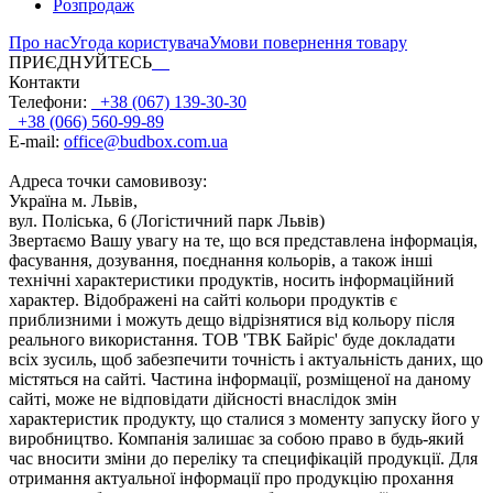
Розпродаж
Про нас
Угода користувача
Умови повернення товару
ПРИЄДНУЙТЕСЬ
Контакти
Телефони:
+38 (067) 139-30-30
+38 (066) 560-99-89
E-mail:
office@budbox.com.ua
Адреса точки самовивозу:
Україна м. Львів,
вул. Поліська, 6 (Логістичний парк Львів)
Звертаємо Вашу увагу на те, що вся представлена інформація,
фасування, дозування, поєднання кольорів, а також інші
технічні характеристики продуктів, носить інформаційний
характер. Відображені на сайті кольори продуктів є
приблизними і можуть дещо відрізнятися від кольору після
реального використання. ТОВ 'ТВК Байріс' буде докладати
всіх зусиль, щоб забезпечити точність і актуальність даних, що
містяться на сайті. Частина інформації, розміщеної на даному
сайті, може не відповідати дійсності внаслідок змін
характеристик продукту, що сталися з моменту запуску його у
виробництво. Компанія залишає за собою право в будь-який
час вносити зміни до переліку та специфікацій продукції. Для
отримання актуальної інформації про продукцію прохання