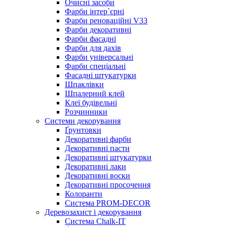
Очисні засоби
Фарби інтер`єрні
Фарби реноваційні V33
Фарби декоративні
Фарби фасадні
Фарби для дахів
Фарби універсальні
Фарби спеціальні
Фасадні штукатурки
Шпаклівки
Шпалерний клей
Клеї будівельні
Розчинники
Системи декорування
Ґрунтовки
Декоративні фарби
Декоративні пасти
Декоративні штукатурки
Декоративні лаки
Декоративні воски
Декоративні просочення
Колоранти
Система PROM-DECOR
Деревозахист і декорування
Система Chalk-IT