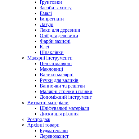
Ґрунтовки
Засоби захисту
Емалі
Імпрегнати
Лазурі
Лаки для деревини
Олії для деревини
Фарби захисні
Клеї
Шпаклівки
Малярні інструменти
Пензлі малярні
Макловиці
Валики малярні
Ручки для валиків
Ванночки та решітки
Малярні стрічки і плівки
Допоміжний інструмент
Витратні матеріали
Шліфувальні матеріали
Диски для різання
Розпродаж
Архівні товари
Будматеріали
Деревозахист