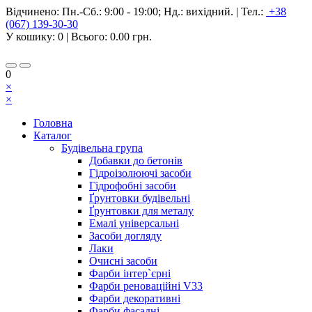
Відчинено:
Пн.-Сб.: 9:00 - 19:00; Нд.: вихідний.
|
Тел.:
+38
(067) 139-30-30
У кошику:
0
| Всього:
0.00 грн.
0
×
×
Головна
Каталог
Будівельна група
Добавки до бетонів
Гідроізолюючі засоби
Гідрофобні засоби
Ґрунтовки будівельні
Ґрунтовки для металу
Емалі універсальні
Засоби догляду
Лаки
Очисні засоби
Фарби інтер`єрні
Фарби реноваційні V33
Фарби декоративні
Фарби фасадні