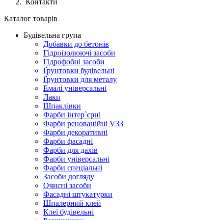
Контакти
Каталог товарів
Будівельна група
Добавки до бетонів
Гідроізолюючі засоби
Гідрофобні засоби
Ґрунтовки будівельні
Ґрунтовки для металу
Емалі універсальні
Лаки
Шпаклівки
Фарби інтер`єрні
Фарби реноваційні V33
Фарби декоративні
Фарби фасадні
Фарби для дахів
Фарби універсальні
Фарби спеціальні
Засоби догляду
Очисні засоби
Фасадні штукатурки
Шпалерний клей
Клеї будівельні