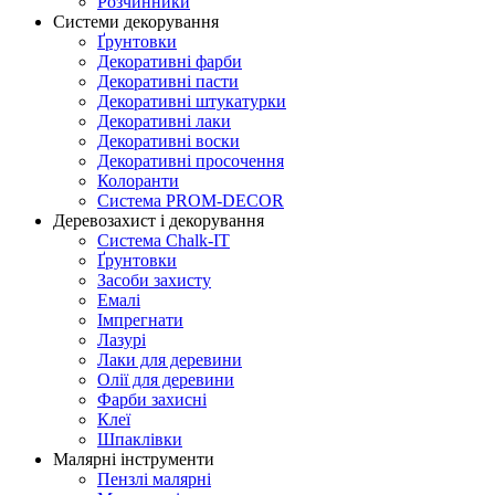
Розчинники
Системи декорування
Ґрунтовки
Декоративні фарби
Декоративні пасти
Декоративні штукатурки
Декоративні лаки
Декоративні воски
Декоративні просочення
Колоранти
Система PROM-DECOR
Деревозахист і декорування
Система Chalk-IT
Ґрунтовки
Засоби захисту
Емалі
Імпрегнати
Лазурі
Лаки для деревини
Олії для деревини
Фарби захисні
Клеї
Шпаклівки
Малярні інструменти
Пензлі малярні