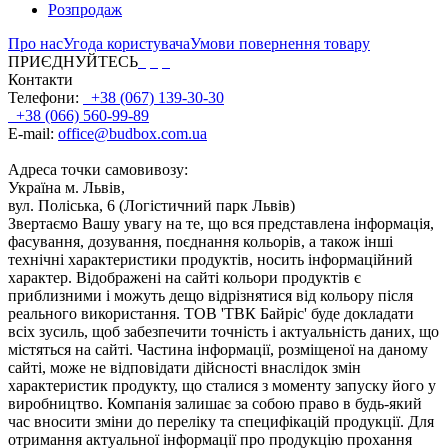
Розпродаж
Про нас
Угода користувача
Умови повернення товару
ПРИЄДНУЙТЕСЬ
Контакти
Телефони:
+38 (067) 139-30-30
+38 (066) 560-99-89
E-mail:
office@budbox.com.ua
Адреса точки самовивозу:
Україна м. Львів,
вул. Поліська, 6 (Логістичний парк Львів)
Звертаємо Вашу увагу на те, що вся представлена інформація,
фасування, дозування, поєднання кольорів, а також інші
технічні характеристики продуктів, носить інформаційний
характер. Відображені на сайті кольори продуктів є
приблизними і можуть дещо відрізнятися від кольору після
реального використання. ТОВ 'ТВК Байріс' буде докладати
всіх зусиль, щоб забезпечити точність і актуальність даних, що
містяться на сайті. Частина інформації, розміщеної на даному
сайті, може не відповідати дійсності внаслідок змін
характеристик продукту, що сталися з моменту запуску його у
виробництво. Компанія залишає за собою право в будь-який
час вносити зміни до переліку та специфікацій продукції. Для
отримання актуальної інформації про продукцію прохання