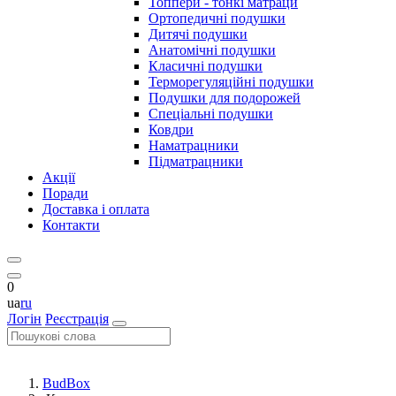
Топпери - тонкі матраци
Ортопедичні подушки
Дитячі подушки
Анатомічні подушки
Класичні подушки
Терморегуляційні подушки
Подушки для подорожей
Спеціальні подушки
Ковдри
Наматрацники
Підматрацники
Акції
Поради
Доставка і оплата
Контакти
0
ua
ru
Логін
Реєстрація
BudBox