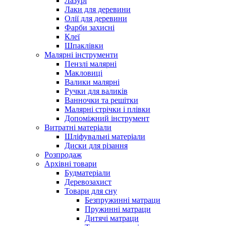
Лазурі
Лаки для деревини
Олії для деревини
Фарби захисні
Клеї
Шпаклівки
Малярні інструменти
Пензлі малярні
Макловиці
Валики малярні
Ручки для валиків
Ванночки та решітки
Малярні стрічки і плівки
Допоміжний інструмент
Витратні матеріали
Шліфувальні матеріали
Диски для різання
Розпродаж
Архівні товари
Будматеріали
Деревозахист
Товари для сну
Безпружинні матраци
Пружинні матраци
Дитячі матраци