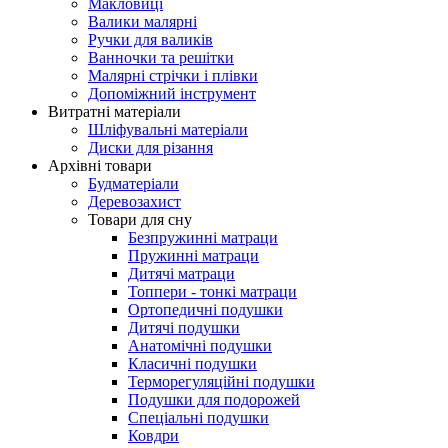
Макловиці
Валики малярні
Ручки для валиків
Ванночки та решітки
Малярні стрічки і плівки
Допоміжний інструмент
Витратні матеріали
Шліфувальні матеріали
Диски для різання
Архівні товари
Будматеріали
Деревозахист
Товари для сну
Безпружинні матраци
Пружинні матраци
Дитячі матраци
Топпери - тонкі матраци
Ортопедичні подушки
Дитячі подушки
Анатомічні подушки
Класичні подушки
Терморегуляційні подушки
Подушки для подорожей
Спеціальні подушки
Ковдри