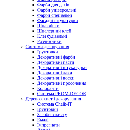
Фарби для дахів
Фарби універсальні
Фарби спеціальні
Фасадні штукатурки
Шпаклівки
Шпалерний клей
Клеї будівельні
Розчинники
Системи декорування
Ґрунтовки
Декоративні фарби
Декоративні пасти
Декоративні штукатурки
Декоративні лаки
Декоративні воски
Декоративні просочення
Колоранти
Система PROM-DECOR
Деревозахист і декорування
Система Chalk-IT
Ґрунтовки
Засоби захисту
Емалі
Імпрегнати