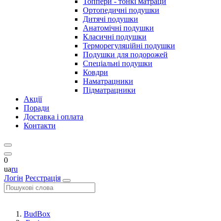
Топпери - тонкі матраци
Ортопедичні подушки
Дитячі подушки
Анатомічні подушки
Класичні подушки
Терморегуляційні подушки
Подушки для подорожей
Спеціальні подушки
Ковдри
Наматрацники
Підматрацники
Акції
Поради
Доставка і оплата
Контакти
0
ua
ru
Логін
Реєстрація
BudBox