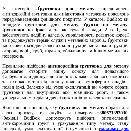
У категорії
«Ґрунтовки для металу»
представлені
антикорозійні ґрунтовки для підготовки металевих поверхонь
перед нанесенням фінішного покриття. У каталозі BudBox ви
знайдете
ґрунтовки для металу
,
ґрунти по металу
,
ґрунтовки по іржі
, а також сучасні склади
2 в 1
, які
забезпечують надійну адгезію, уповільнюють розвиток корозії
та продовжують термін служби металевих виробів. Ґрунтовки
застосовуються для сталевих конструкцій, металоконструкцій,
огорож, воріт, труб, гаражів, обладнання та інших металевих
поверхонь.
Правильно підібрана
антикорозійна ґрунтовка для металу
допомагає створити міцну основу для подальшого
фарбування, підвищує довговічність лакофарбового покриття
та захищає метал від впливу вологи, атмосферних опадів і
появи іржі. Залежно від умов експлуатації ви можете обрати
ґрунтовки для внутрішніх або зовнішніх робіт, а також
універсальні матеріали для різних типів металевих поверхонь.
Якщо ви не впевнені, яку
ґрунтовку по металу
обрати для
свого проєкту, телефонуйте за номером
+380671393030
.
Фахівці BudBox допоможуть підібрати оптимальний
антикорозійний ґрунт з урахуванням типу металу, стану
поверхні, умов експлуатації і сумісності з
емалями для