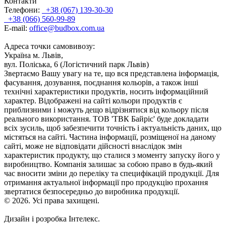
Контакти
Телефони:
+38 (067) 139-30-30
+38 (066) 560-99-89
E-mail:
office@budbox.com.ua
Адреса точки самовивозу:
Україна м. Львів,
вул. Поліська, 6 (Логістичний парк Львів)
Звертаємо Вашу увагу на те, що вся представлена інформація,
фасування, дозування, поєднання кольорів, а також інші
технічні характеристики продуктів, носить інформаційний
характер. Відображені на сайті кольори продуктів є
приблизними і можуть дещо відрізнятися від кольору після
реального використання. ТОВ 'ТВК Байріс' буде докладати
всіх зусиль, щоб забезпечити точність і актуальність даних, що
містяться на сайті. Частина інформації, розміщеної на даному
сайті, може не відповідати дійсності внаслідок змін
характеристик продукту, що сталися з моменту запуску його у
виробництво. Компанія залишає за собою право в будь-який
час вносити зміни до переліку та специфікацій продукції. Для
отримання актуальної інформації про продукцію прохання
звертатися безпосередньо до виробника продукції.
© 2026. Усі права захищені.
Дизайн і розробка Інтелекс.