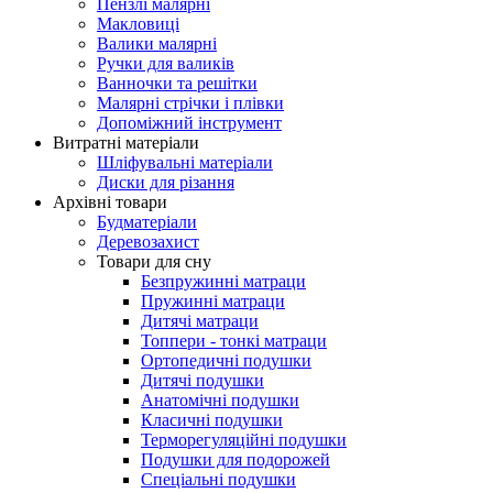
Пензлі малярні
Макловиці
Валики малярні
Ручки для валиків
Ванночки та решітки
Малярні стрічки і плівки
Допоміжний інструмент
Витратні матеріали
Шліфувальні матеріали
Диски для різання
Архівні товари
Будматеріали
Деревозахист
Товари для сну
Безпружинні матраци
Пружинні матраци
Дитячі матраци
Топпери - тонкі матраци
Ортопедичні подушки
Дитячі подушки
Анатомічні подушки
Класичні подушки
Терморегуляційні подушки
Подушки для подорожей
Спеціальні подушки