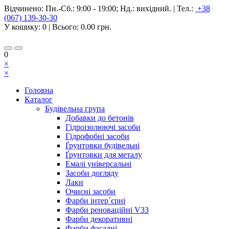
Відчинено:
Пн.-Сб.: 9:00 - 19:00; Нд.: вихідний.
|
Тел.:
+38
(067) 139-30-30
У кошику:
0
| Всього:
0.00 грн.
0
×
×
Головна
Каталог
Будівельна група
Добавки до бетонів
Гідроізолюючі засоби
Гідрофобні засоби
Ґрунтовки будівельні
Ґрунтовки для металу
Емалі універсальні
Засоби догляду
Лаки
Очисні засоби
Фарби інтер`єрні
Фарби реноваційні V33
Фарби декоративні
Фарби фасадні