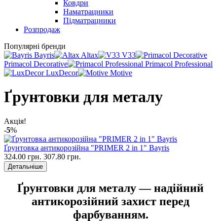
Ковдри
Наматрацники
Підматрацники
Розпродаж
Популярні бренди
Bayris
Altax
V33
Primacol Decorative
Primacol Professional
LuxDecor
Motive
Ґрунтовки для металу
Акція!
-5
%
Ґрунтовка антикорозійна "PRIMER 2 in 1" Bayris
324.00 грн.
307.80 грн.
Детальніше
Ґрунтовки для металу — надійний
антикорозійний захист перед
фарбуванням.