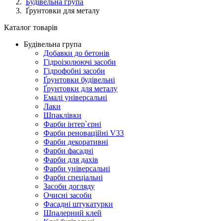
Будівельна група
Ґрунтовки для металу
Каталог товарів
Будівельна група
Добавки до бетонів
Гідроізолюючі засоби
Гідрофобні засоби
Ґрунтовки будівельні
Ґрунтовки для металу
Емалі універсальні
Лаки
Шпаклівки
Фарби інтер`єрні
Фарби реноваційні V33
Фарби декоративні
Фарби фасадні
Фарби для дахів
Фарби універсальні
Фарби спеціальні
Засоби догляду
Очисні засоби
Фасадні штукатурки
Шпалерний клей