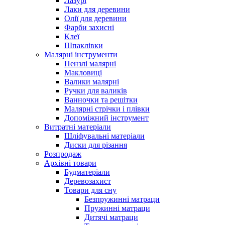
Лазурі
Лаки для деревини
Олії для деревини
Фарби захисні
Клеї
Шпаклівки
Малярні інструменти
Пензлі малярні
Макловиці
Валики малярні
Ручки для валиків
Ванночки та решітки
Малярні стрічки і плівки
Допоміжний інструмент
Витратні матеріали
Шліфувальні матеріали
Диски для різання
Розпродаж
Архівні товари
Будматеріали
Деревозахист
Товари для сну
Безпружинні матраци
Пружинні матраци
Дитячі матраци