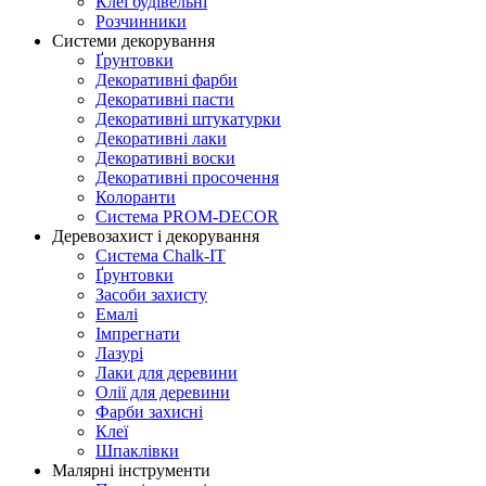
Клеї будівельні
Розчинники
Системи декорування
Ґрунтовки
Декоративні фарби
Декоративні пасти
Декоративні штукатурки
Декоративні лаки
Декоративні воски
Декоративні просочення
Колоранти
Система PROM-DECOR
Деревозахист і декорування
Система Chalk-IT
Ґрунтовки
Засоби захисту
Емалі
Імпрегнати
Лазурі
Лаки для деревини
Олії для деревини
Фарби захисні
Клеї
Шпаклівки
Малярні інструменти