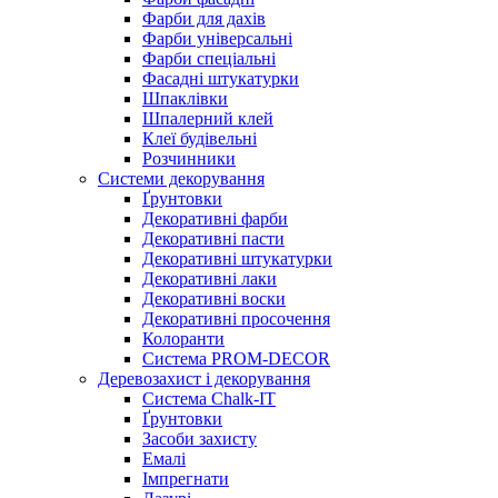
Фарби для дахів
Фарби універсальні
Фарби спеціальні
Фасадні штукатурки
Шпаклівки
Шпалерний клей
Клеї будівельні
Розчинники
Системи декорування
Ґрунтовки
Декоративні фарби
Декоративні пасти
Декоративні штукатурки
Декоративні лаки
Декоративні воски
Декоративні просочення
Колоранти
Система PROM-DECOR
Деревозахист і декорування
Система Chalk-IT
Ґрунтовки
Засоби захисту
Емалі
Імпрегнати