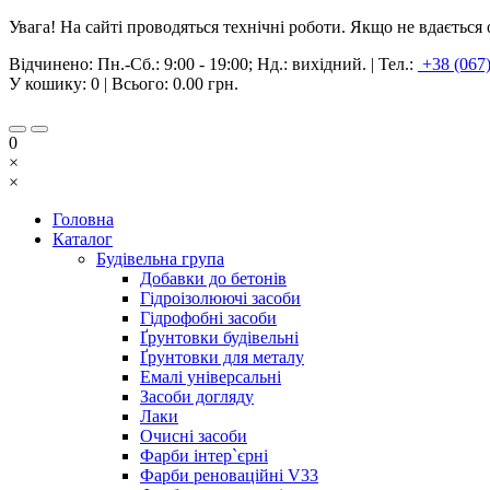
Увага! На сайті проводяться технічні роботи. Якщо не вдаєтьс
Відчинено:
Пн.-Сб.: 9:00 - 19:00; Нд.: вихідний.
|
Тел.:
+38 (067
У кошику:
0
| Всього:
0.00 грн.
0
×
×
Головна
Каталог
Будівельна група
Добавки до бетонів
Гідроізолюючі засоби
Гідрофобні засоби
Ґрунтовки будівельні
Ґрунтовки для металу
Емалі універсальні
Засоби догляду
Лаки
Очисні засоби
Фарби інтер`єрні
Фарби реноваційні V33