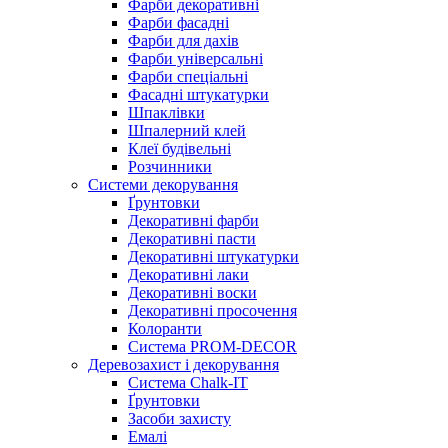
Фарби декоративні
Фарби фасадні
Фарби для дахів
Фарби універсальні
Фарби спеціальні
Фасадні штукатурки
Шпаклівки
Шпалерний клей
Клеї будівельні
Розчинники
Системи декорування
Ґрунтовки
Декоративні фарби
Декоративні пасти
Декоративні штукатурки
Декоративні лаки
Декоративні воски
Декоративні просочення
Колоранти
Система PROM-DECOR
Деревозахист і декорування
Система Chalk-IT
Ґрунтовки
Засоби захисту
Емалі