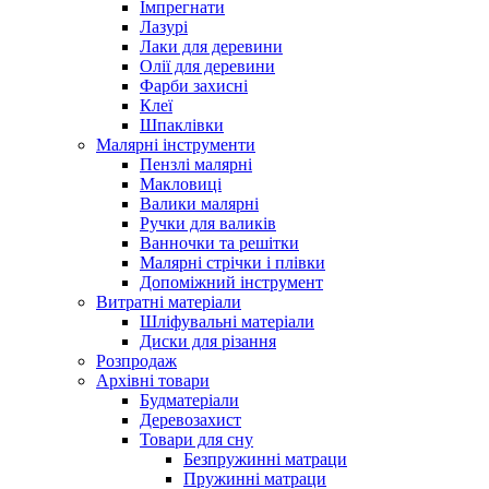
Імпрегнати
Лазурі
Лаки для деревини
Олії для деревини
Фарби захисні
Клеї
Шпаклівки
Малярні інструменти
Пензлі малярні
Макловиці
Валики малярні
Ручки для валиків
Ванночки та решітки
Малярні стрічки і плівки
Допоміжний інструмент
Витратні матеріали
Шліфувальні матеріали
Диски для різання
Розпродаж
Архівні товари
Будматеріали
Деревозахист
Товари для сну
Безпружинні матраци
Пружинні матраци