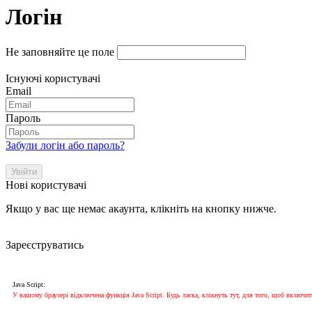
Логін
Не заповняйте це поле
Існуючі користувачі
Email
Пароль
Забули логін або пароль?
Увійти
Нові користувачі
Якщо у вас ще немає акаунта, клікніть на кнопку нижче.
Зареєструватись
Java Script:
У вашому браузері відключена функція Java Script. Будь ласка, клікнуть тут, для того, щоб включити