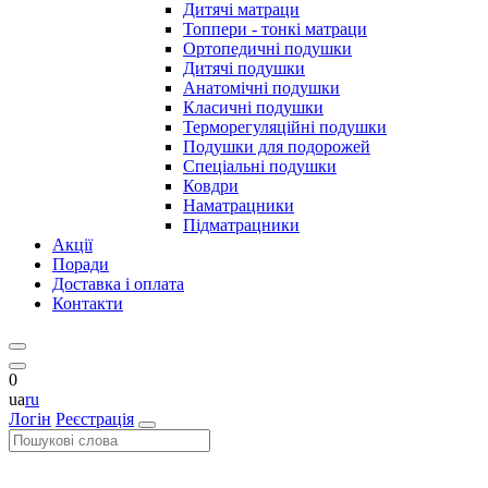
Дитячі матраци
Топпери - тонкі матраци
Ортопедичні подушки
Дитячі подушки
Анатомічні подушки
Класичні подушки
Терморегуляційні подушки
Подушки для подорожей
Спеціальні подушки
Ковдри
Наматрацники
Підматрацники
Акції
Поради
Доставка і оплата
Контакти
0
ua
ru
Логін
Реєстрація