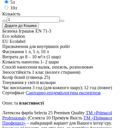
5л
10л
Кількість
Додати до Кошика
Безпека Іграшок EN 71-3
Eco solution
EU Ecolabel
Призначення
для внутрішніх робіт
Фасування
1 л, 5 л, 10 л
Витрата
до 8 – 10 м²/л (1 шар)
Кількість нанесень
1- 2 шари
Спосіб нанесення
валик, пензель, розпилювач
Зносостійкість
1 клас (вологе стирання)
Колір
білий (глянець 25)
Тонування
у світлі кольори
Час висихання
3 год (для кожного шару); 12 год (повне)
Сертифікат
Санітарно-епідеміологічна експертиза
Опис та
властивості
Латексна фарба Selecta 25 Premium Quality
TM «Primacol
Professional»
(Селекта 10 Преміум Якість
ТМ «Прімакол
Профешнл»
– найкращий варіант для Вашого інтер’єру.