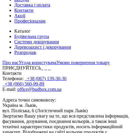
Доставка і оплата
Контакти
Акції
Професіоналам
Каталог
Будівельна група
Системи декорування
Деревозахист і декорування
Розпродаж
Про нас
Угода користувача
Умови повернення товару
ПРИЄДНУЙТЕСЬ
Контакти
Телефони:
+38 (067) 139-30-30
+38 (066) 560-99-89
E-mail:
office@budbox.com.ua
Адреса точки самовивозу:
Україна м. Львів,
вул. Поліська, 6 (Логістичний парк Львів)
Звертаємо Вашу увагу на те, що вся представлена інформація,
фасування, дозування, поєднання кольорів, а також інші
технічні характеристики продуктів, носить інформаційний
характер. Відображені на сайті кольори продуктів є