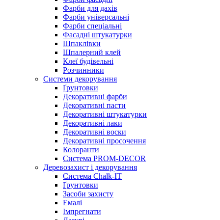
Фарби для дахів
Фарби універсальні
Фарби спеціальні
Фасадні штукатурки
Шпаклівки
Шпалерний клей
Клеї будівельні
Розчинники
Системи декорування
Ґрунтовки
Декоративні фарби
Декоративні пасти
Декоративні штукатурки
Декоративні лаки
Декоративні воски
Декоративні просочення
Колоранти
Система PROM-DECOR
Деревозахист і декорування
Система Chalk-IT
Ґрунтовки
Засоби захисту
Емалі
Імпрегнати