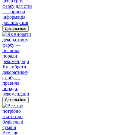
інтер'єрну
фарбу для стін
— корисна
інформація
для покупця
Детальніше
Як вибрати
декоративну
фарбу —
правила,
поради,
рекомендації
Детальніше
Все, що