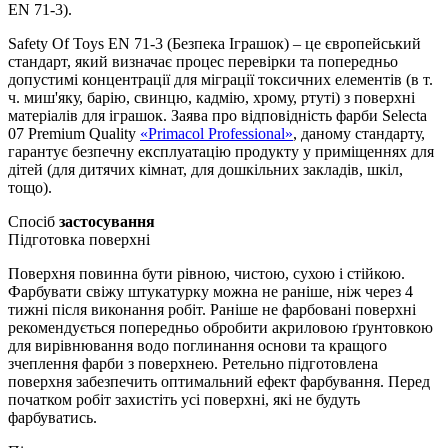
EN 71-3).
Safety Of Toys EN 71-3 (Безпека Іграшок) – це європейський
стандарт, який визначає процес перевірки та попередньо
допустимі концентрації для міграції токсичних елементів (в т.
ч. миш'яку, барію, свинцю, кадмію, хрому, ртуті) з поверхні
матеріалів для іграшок. Заява про відповідність фарби Selecta
07 Premium Quality
«Primacol Professional»
, даному стандарту,
гарантує безпечну експлуатацію продукту у приміщеннях для
дітей (для дитячих кімнат, для дошкільних закладів, шкіл,
тощо).
Спосіб
застосування
Підготовка поверхні
Поверхня повинна бути рівною, чистою, сухою і стійкою.
Фарбувати свіжу штукатурку можна не раніше, ніж через 4
тижні після виконання робіт. Раніше не фарбовані поверхні
рекомендується попередньо обробити акриловою ґрунтовкою
для вирівнювання водо поглинання основи та кращого
зчеплення фарби з поверхнею. Ретельно підготовлена
поверхня забезпечить оптимальний ефект фарбування. Перед
початком робіт захистіть усі поверхні, які не будуть
фарбуватись.