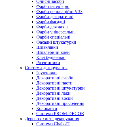
Очисні засоби
Фарби інтер`єрні
Фарби реноваційні V33
Фарби декоративні
Фарби фасадні
Фарби для дахів
Фарби універсальні
Фарби спеціальні
Фасадні штукатурки
Шпаклівки
Шпалерний клей
Клеї будівельні
Розчинники
Системи декорування
Ґрунтовки
Декоративні фарби
Декоративні пасти
Декоративні штукатурки
Декоративні лаки
Декоративні воски
Декоративні просочення
Колоранти
Система PROM-DECOR
Деревозахист і декорування
Система Chalk-IT