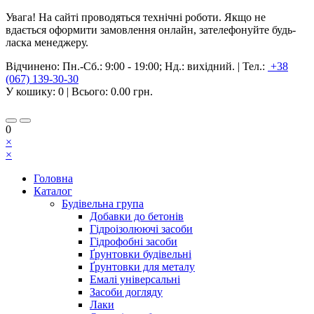
Увага! На сайті проводяться технічні роботи. Якщо не
вдається оформити замовлення онлайн, зателефонуйте будь-
ласка менеджеру.
Відчинено:
Пн.-Сб.: 9:00 - 19:00; Нд.: вихідний.
|
Тел.:
+38
(067) 139-30-30
У кошику:
0
| Всього:
0.00 грн.
0
×
×
Головна
Каталог
Будівельна група
Добавки до бетонів
Гідроізолюючі засоби
Гідрофобні засоби
Ґрунтовки будівельні
Ґрунтовки для металу
Емалі універсальні
Засоби догляду
Лаки