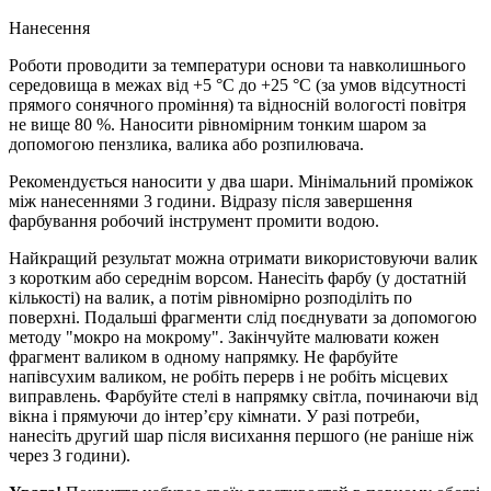
Нанесення
Роботи проводити за температури основи та навколишнього
середовища в межах від +5 °С до +25 °С (за умов відсутності
прямого сонячного проміння) та відносній вологості повітря
не вище 80 %. Наносити рівномірним тонким шаром за
допомогою пензлика, валика або розпилювача.
Рекомендується наносити у два шари. Мінімальний проміжок
між нанесеннями 3 години. Відразу після завершення
фарбування робочий інструмент промити водою.
Найкращий результат можна отримати використовуючи валик
з коротким або середнім ворсом. Нанесіть фарбу (у достатній
кількості) на валик, а потім рівномірно розподіліть по
поверхні. Подальші фрагменти слід поєднувати за допомогою
методу "мокро на мокрому". Закінчуйте малювати кожен
фрагмент валиком в одному напрямку. Не фарбуйте
напівсухим валиком, не робіть перерв і не робіть місцевих
виправлень. Фарбуйте стелі в напрямку світла, починаючи від
вікна і прямуючи до інтер’єру кімнати. У разі потреби,
нанесіть другий шар після висихання першого (не раніше ніж
через 3 години).