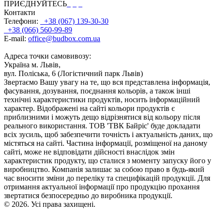
ПРИЄДНУЙТЕСЬ
Контакти
Телефони:
+38 (067) 139-30-30
+38 (066) 560-99-89
E-mail:
office@budbox.com.ua
Адреса точки самовивозу:
Україна м. Львів,
вул. Поліська, 6 (Логістичний парк Львів)
Звертаємо Вашу увагу на те, що вся представлена інформація,
фасування, дозування, поєднання кольорів, а також інші
технічні характеристики продуктів, носить інформаційний
характер. Відображені на сайті кольори продуктів є
приблизними і можуть дещо відрізнятися від кольору після
реального використання. ТОВ 'ТВК Байріс' буде докладати
всіх зусиль, щоб забезпечити точність і актуальність даних, що
містяться на сайті. Частина інформації, розміщеної на даному
сайті, може не відповідати дійсності внаслідок змін
характеристик продукту, що сталися з моменту запуску його у
виробництво. Компанія залишає за собою право в будь-який
час вносити зміни до переліку та специфікацій продукції. Для
отримання актуальної інформації про продукцію прохання
звертатися безпосередньо до виробника продукції.
© 2026. Усі права захищені.