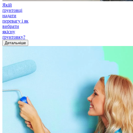
Якій
ґрунтовці
надати
перевагу і як
вибрати
якісну
ґрунтовку?
Детальніше