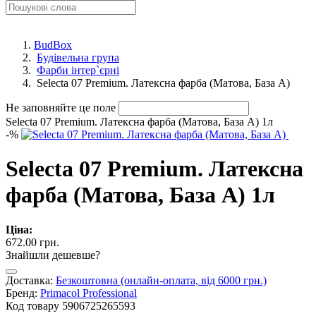
BudBox
Будівельна група
Фарби інтер`єрні
Selecta 07 Premium. Латексна фарба (Матова, База А)
Не заповняйте це поле
Selecta 07 Premium. Латексна фарба (Матова, База А) 1л
-
%
Selecta 07 Premium. Латексна
фарба (Матова, База А) 1л
Ціна:
672.00 грн.
Знайшли дешевше?
Доставка:
Безкоштовна (онлайн-оплата, від 6000 грн.)
Бренд:
Primacol Professional
Код товару
5906725265593