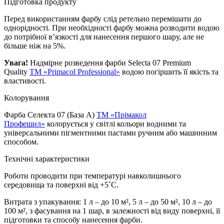
Підготовка продукту
Перед використанням фарбу слід ретельно перемішати до
однорідності. При необхідності фарбу можна розводити водою
до потрібної в’язкості для нанесення першого шару, але не
більше ніж на 5%.
Увага!
Надмірне розведення фарби Selecta 07 Premium
Quality
TM «Primacol Professional»
водою погіршить її якість та
властивості.
Колорування
Фарба Селекта 07 (База А)
ТМ «Прімакол
Профешнл»
колорується у світлі кольори водними та
універсальними пігментними пастами ручним або машинним
способом.
Технічні характеристики
Роботи проводити при температурі навколишнього
середовища та поверхні від +5˚С.
Витрата з упакування: 1 л – до 10 м², 5 л – до 50 м², 10 л – до
100 м², з фасування на 1 шар, в залежності від виду поверхні, її
підготовки та способу нанесення фарби.