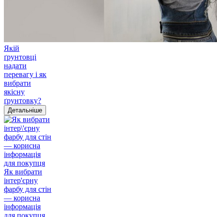
Якій
ґрунтовці
надати
перевагу і як
вибрати
якісну
ґрунтовку?
Детальніше
Як вибрати
інтер'єрну
фарбу для стін
— корисна
інформація
для покупця