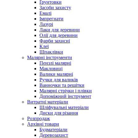
Ґрунтовки
Засоби захисту
Емалі
Імпрегнати
Лазурі
Лаки для деревини
Олії для деревини
Фарби захисні
Клеї
Шпаклівки
Малярні інструменти
Пензлі малярні
Макловиці
Валики малярні
Ручки для валиків
Ванночки та решітки
Малярні стрічки і плівки
Допоміжний інструмент
Витратні матеріали
Шліфувальні матеріали
Диски для різання
Розпродаж
Архівні товари
Будматеріали
Деревозахист