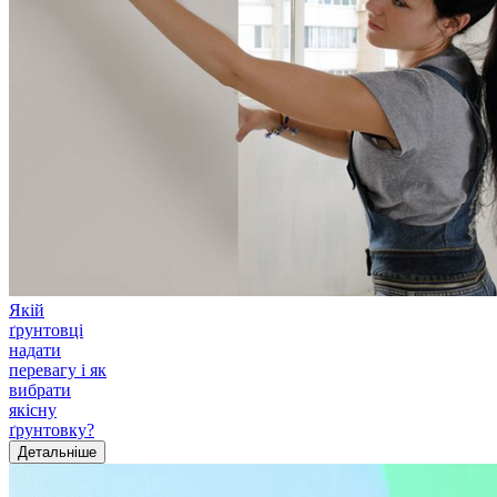
Якій
ґрунтовці
надати
перевагу і як
вибрати
якісну
ґрунтовку?
Детальніше