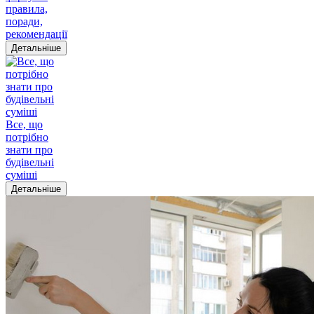
правила,
поради,
рекомендації
Детальніше
Все, що
потрібно
знати про
будівельні
суміші
Детальніше