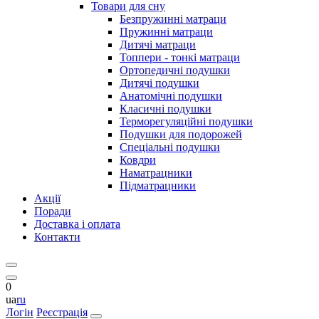
Товари для сну
Безпружинні матраци
Пружинні матраци
Дитячі матраци
Топпери - тонкі матраци
Ортопедичні подушки
Дитячі подушки
Анатомічні подушки
Класичні подушки
Терморегуляційні подушки
Подушки для подорожей
Спеціальні подушки
Ковдри
Наматрацники
Підматрацники
Акції
Поради
Доставка і оплата
Контакти
0
ua
ru
Логін
Реєстрація