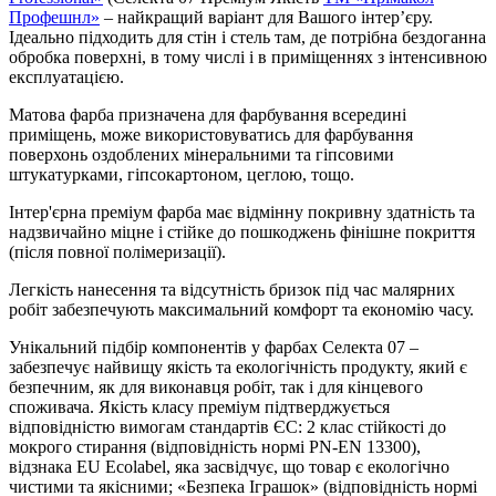
Профешнл»
– найкращий варіант для Вашого інтер’єру.
Ідеально підходить для стін і стель там, де потрібна бездоганна
обробка поверхні, в тому числі і в приміщеннях з інтенсивною
експлуатацією.
Матова фарба призначена для фарбування всередині
приміщень, може використовуватись для фарбування
поверхонь оздоблених мінеральними та гіпсовими
штукатурками, гіпсокартоном, цеглою, тощо.
Інтер'єрна преміум фарба має відмінну покривну здатність та
надзвичайно міцне і стійке до пошкоджень фінішне покриття
(після повної полімеризації).
Легкість нанесення та відсутність бризок під час малярних
робіт забезпечують максимальний комфорт та економію часу.
Унікальний підбір компонентів у фарбах Селекта 07 –
забезпечує найвищу якість та екологічність продукту, який є
безпечним, як для виконавця робіт, так і для кінцевого
споживача. Якість класу преміум підтверджується
відповідністю вимогам стандартів ЄС: 2 клас стійкості до
мокрого стирання (відповідність нормі PN-EN 13300),
відзнака EU Ecolabel, яка засвідчує, що товар є екологічно
чистими та якісними; «Безпека Іграшок» (відповідність нормі