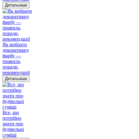
Детальніше
Як вибрати
декоративну
фарбу —
правила,
поради,
рекомендації
Детальніше
Все, що
потрібно
знати про
будівельні
суміші