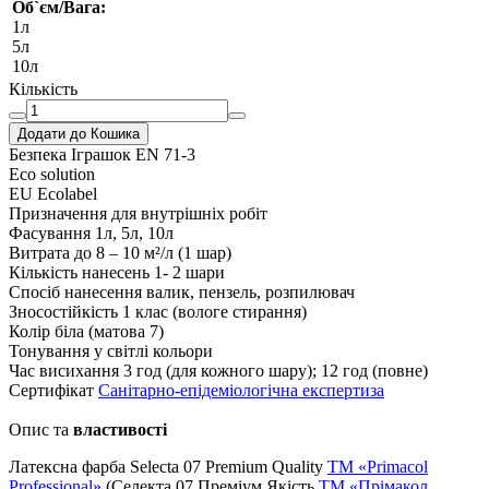
Об`єм/Вага:
1л
5л
10л
Кількість
Додати до Кошика
Безпека Іграшок EN 71-3
Eco solution
EU Ecolabel
Призначення
для внутрішніх робіт
Фасування
1л, 5л, 10л
Витрата
до 8 – 10 м²/л (1 шар)
Кількість нанесень
1- 2 шари
Спосіб нанесення
валик, пензель, розпилювач
Зносостійкість
1 клас (вологе стирання)
Колір
біла (матова 7)
Тонування
у світлі кольори
Час висихання
3 год (для кожного шару); 12 год (повне)
Сертифікат
Санітарно-епідеміологічна експертиза
Опис та
властивості
Латексна фарба Selecta 07 Premium Quality
TM «Primacol
Professional»
(Селекта 07 Преміум Якість
ТМ «Прімакол