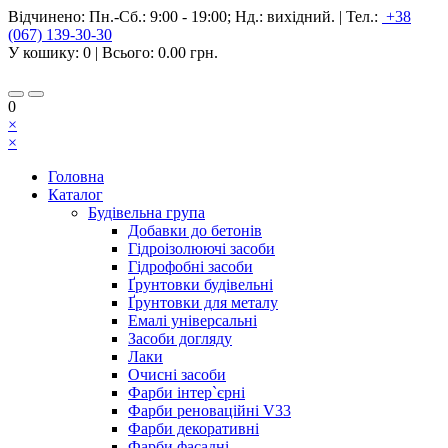
Відчинено:
Пн.-Сб.: 9:00 - 19:00; Нд.: вихідний.
|
Тел.:
+38
(067) 139-30-30
У кошику:
0
| Всього:
0.00 грн.
0
×
×
Головна
Каталог
Будівельна група
Добавки до бетонів
Гідроізолюючі засоби
Гідрофобні засоби
Ґрунтовки будівельні
Ґрунтовки для металу
Емалі універсальні
Засоби догляду
Лаки
Очисні засоби
Фарби інтер`єрні
Фарби реноваційні V33
Фарби декоративні
Фарби фасадні