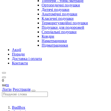
Топпери - тонкі матраци
Ортопедичні подушки
Дитячі подушки
Анатомічні подушки
Класичні подушки
Терморегуляційні подушки
Подушки для подорожей
Спеціальні подушки
Ковдри
Наматрацники
Підматрацники
Акції
Поради
Доставка і оплата
Контакти
0
ua
ru
Логін
Реєстрація
BudBox