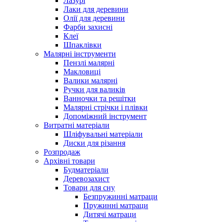
Лазурі
Лаки для деревини
Олії для деревини
Фарби захисні
Клеї
Шпаклівки
Малярні інструменти
Пензлі малярні
Макловиці
Валики малярні
Ручки для валиків
Ванночки та решітки
Малярні стрічки і плівки
Допоміжний інструмент
Витратні матеріали
Шліфувальні матеріали
Диски для різання
Розпродаж
Архівні товари
Будматеріали
Деревозахист
Товари для сну
Безпружинні матраци
Пружинні матраци
Дитячі матраци