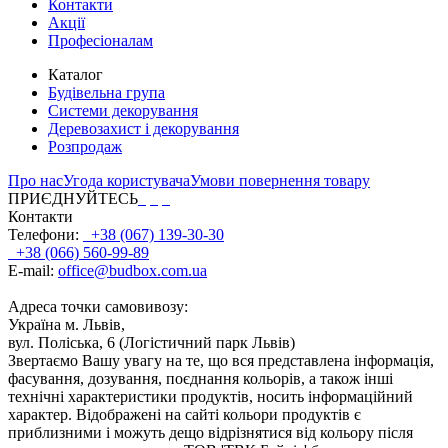
Контакти
Акції
Професіоналам
Каталог
Будівельна група
Системи декорування
Деревозахист і декорування
Розпродаж
Про нас
Угода користувача
Умови повернення товару
ПРИЄДНУЙТЕСЬ
Контакти
Телефони:
+38 (067) 139-30-30
+38 (066) 560-99-89
E-mail:
office@budbox.com.ua
Адреса точки самовивозу:
Україна м. Львів,
вул. Поліська, 6 (Логістичний парк Львів)
Звертаємо Вашу увагу на те, що вся представлена інформація,
фасування, дозування, поєднання кольорів, а також інші
технічні характеристики продуктів, носить інформаційний
характер. Відображені на сайті кольори продуктів є
приблизними і можуть дещо відрізнятися від кольору після