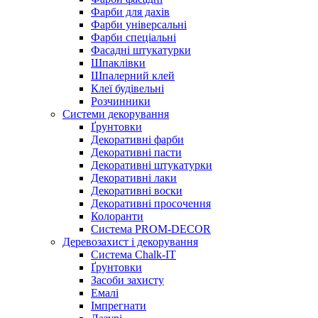
Фарби для дахів
Фарби універсальні
Фарби спеціальні
Фасадні штукатурки
Шпаклівки
Шпалерний клей
Клеї будівельні
Розчинники
Системи декорування
Ґрунтовки
Декоративні фарби
Декоративні пасти
Декоративні штукатурки
Декоративні лаки
Декоративні воски
Декоративні просочення
Колоранти
Система PROM-DECOR
Деревозахист і декорування
Система Chalk-IT
Ґрунтовки
Засоби захисту
Емалі
Імпрегнати