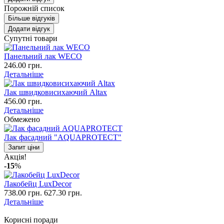
Порожній список
Більше відгуків
Додати відгук
Супутні товари
Панельний лак WECO
246.00 грн.
Детальніше
Лак швидковисихаючий Altax
456.00 грн.
Детальніше
Обмежено
Лак фасадний "AQUAPROTECT"
Запит ціни
Акція!
-15
%
Лакобейц LuxDecor
738.00 грн.
627.30 грн.
Детальніше
Корисні поради