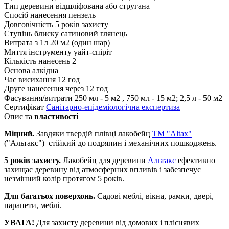
Тип деревини
відшліфована або стругана
Спосіб нанесення
пензель
Довговічність
5 років захисту
Ступінь блиску
сатиновий глянець
Витрата з 1л
20 м2 (один шар)
Миття інструменту
уайт-спіріт
Кількість нанесень
2
Основа
алкідна
Час висихання
12 год
Друге нанесення
через 12 год
Фасування/витрати
250 мл - 5 м2 , 750 мл - 15 м2; 2,5 л - 50 м2
Сертифікат
Санітарно-епідеміологічна експертиза
Опис та
властивості
Міцний.
Завдяки твердій плівці лакобейц
TM "Altax"
("Альтакс") стійкий до подряпин і механічних пошкоджень.
5 років захисту.
Лакобейц для деревини
Альтакс
ефективно
захищає деревину від атмосферних впливів і забезпечує
незмінний колір протягом 5 років.
Для багатьох поверхонь.
Садові меблі, вікна, рамки, двері,
парапети, меблі.
УВАГА!
Для захисту деревини від домових і пліснявих