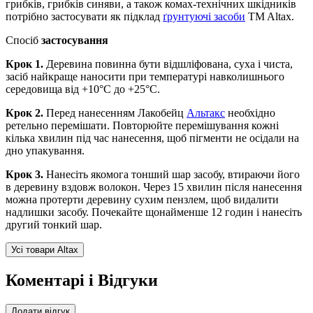
грибків, грибків синяви, а також комах-технічних шкідників
потрібно застосувати як підклад
ґрунтуючі засоби
TM Altax.
Спосіб
застосування
Крок 1.
Деревина повинна бути відшліфована, суха і чиста,
засіб найкраще наносити при температурі навколишнього
середовища від +10°С до +25°С.
Крок 2.
Перед нанесенням Лакобейц
Альтакс
необхідно
ретельно перемішати. Повторюйте перемішування кожні
кілька хвилин під час нанесення, щоб пігменти не осідали на
дно упакування.
Крок 3.
Нанесіть якомога тонший шар засобу, втираючи його
в деревину вздовж волокон. Через 15 хвилин після нанесення
можна протерти деревину сухим пензлем, щоб видалити
надлишки засобу. Почекайте щонайменше 12 годин і нанесіть
другий тонкий шар.
Усі товари Altax
Коментарі і Відгуки
Додати відгук