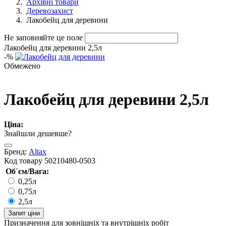
Архівні товари
Деревозахист
Лакобейц для деревини
Не заповняйте це поле
Лакобейц для деревини 2,5л
-
%
Обмежено
Лакобейц для деревини 2,5л
Ціна:
Знайшли дешевше?
Бренд:
Altax
Код товару
50210480-0503
Об`єм/Вага:
0,25л
0,75л
2,5л
Запит ціни
Призначення
для зовнішніх та внутрішніх робіт