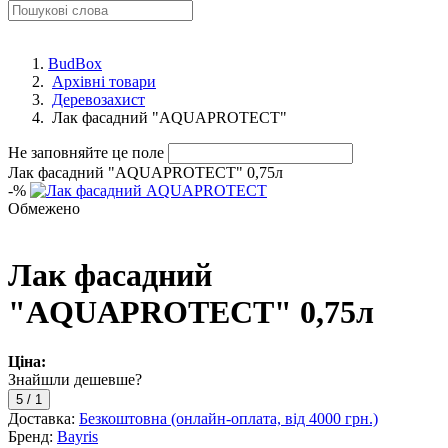
BudBox
Архівні товари
Деревозахист
Лак фасадний "AQUAPROTECT"
Не заповняйте це поле
Лак фасадний "AQUAPROTECT" 0,75л
-
%
Обмежено
Лак фасадний
"AQUAPROTECT" 0,75л
Ціна:
Знайшли дешевше?
5
/
1
Доставка:
Безкоштовна (онлайн-оплата, від 4000 грн.)
Бренд:
Bayris