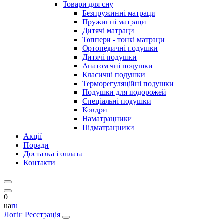
Товари для сну
Безпружинні матраци
Пружинні матраци
Дитячі матраци
Топпери - тонкі матраци
Ортопедичні подушки
Дитячі подушки
Анатомічні подушки
Класичні подушки
Терморегуляційні подушки
Подушки для подорожей
Спеціальні подушки
Ковдри
Наматрацники
Підматрацники
Акції
Поради
Доставка і оплата
Контакти
0
ua
ru
Логін
Реєстрація