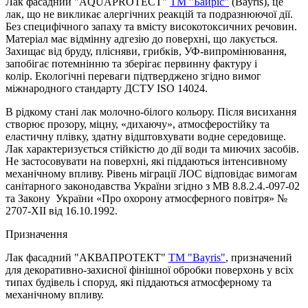
Лак фасадний "AQUAPROTECT"
ТМ "Байріс"
(Bayris), це
лак, що не викликає алергічних реакцій та подразнюючої дії.
Без специфічного запаху та вмісту високотоксичних речовин.
Матеріал має відмінну адгезію до поверхні, що лакується.
Захищає від бруду, плісняви, грибків, УФ-випромінювання,
запобігає потемнінню та зберігає первинну фактуру і
колір. Екологічні переваги підтверджено згідно вимог
міжнародного стандарту ДСТУ ISO 14024.
В рідкому стані лак молочно-білого кольору. Після висихання
створює прозору, міцну, «дихаючу», атмосферостійку та
еластичну плівку, здатну відштовхувати водне середовище.
Лак характеризується стійкістю до дії води та миючих засобів.
Не застосовувати на поверхні, які піддаються інтенсивному
механічному впливу. Рівень міграції ЛОС відповідає вимогам
санітарного законодавства України згідно з МВ 8.8.2.4.-097-02
та Закону України «Про охорону атмосферного повітря» №
2707-XII від 16.10.1992.
Призначення
Лак фасадний "АКВАПРОТЕКТ"
ТМ "Bayris"
, призначений
для декоративно-захисної фінішної обробки поверхонь у всіх
типах будівель і споруд, які піддаються атмосферному та
механічному впливу.