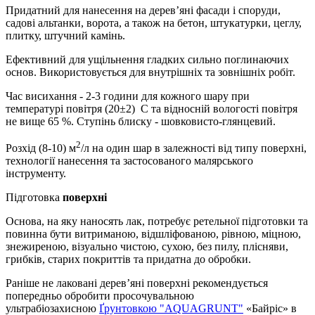
Придатний для нанесення на дерев’яні фасади і споруди,
садові альтанки, ворота, а також на бетон, штукатурки, цеглу,
плитку, штучний камінь.
Ефективний для ущільнення гладких сильно поглинаючих
основ. Використовується для внутрішніх та зовнішніх робіт.
Час висихання - 2-3 години для кожного шару при
температурі повітря (20±2) С та відносній вологості повітря
не вище 65 %. Ступінь блиску - шовковисто-глянцевий.
2
Розхід (8-10) м
/л на один шар в залежності від типу поверхні,
технології нанесення та застосованого малярського
інструменту.
Підготовка
поверхні
Основа, на яку наносять лак, потребує ретельної підготовки та
повинна бути витриманою, відшліфованою, рівною, міцною,
знежиреною, візуально чистою, сухою, без пилу, плісняви,
грибків, старих покриттів та придатна до обробки.
Раніше не лаковані дерев’яні поверхні рекомендується
попередньо обробити просочувальною
ультрабіозахисною
Ґрунтовкою "AQUAGRUNT"
«Байріс» в