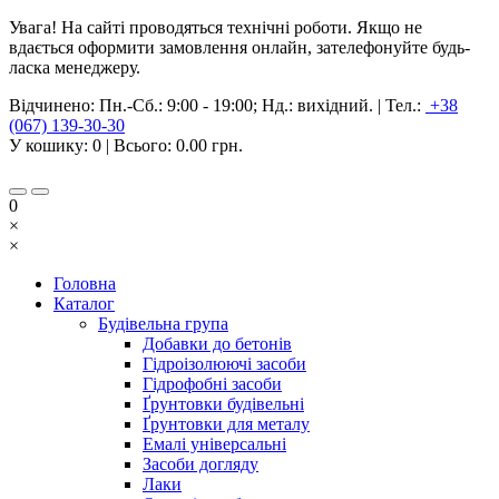
Увага! На сайті проводяться технічні роботи. Якщо не
вдається оформити замовлення онлайн, зателефонуйте будь-
ласка менеджеру.
Відчинено:
Пн.-Сб.: 9:00 - 19:00; Нд.: вихідний.
|
Тел.:
+38
(067) 139-30-30
У кошику:
0
| Всього:
0.00 грн.
0
×
×
Головна
Каталог
Будівельна група
Добавки до бетонів
Гідроізолюючі засоби
Гідрофобні засоби
Ґрунтовки будівельні
Ґрунтовки для металу
Емалі універсальні
Засоби догляду
Лаки