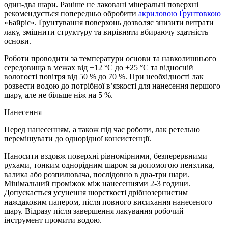
один-два шари. Раніше не лаковані мінеральні поверхні
рекомендується попередньо обробити
акриловою Ґрунтовкою
«Байріс». Ґрунтування поверхонь дозволяє знизити витрати
лаку, зміцнити структуру та вирівняти вбираючу здатність
основи.
Роботи проводити за температури основи та навколишнього
середовища в межах від +12 °С до +25 °С та відносній
вологості повітря від 50 % до 70 %. При необхідності лак
розвести водою до потрібної в’язкості для нанесення першого
шару, але не більше ніж на 5 %.
Нанесення
Перед нанесенням, а також під час роботи, лак ретельно
перемішувати до однорідної консистенції.
Наносити вздовж поверхні рівномірними, безперервними
рухами, тонким однорідним шаром за допомогою пензлика,
валика або розпилювача, послідовно в два-три шари.
Мінімальний проміжок між нанесеннями 2-3 години.
Допускається усунення шорсткості дрібнозернистим
наждаковим папером, після повного висихання нанесеного
шару. Відразу після завершення лакування робочий
інструмент промити водою.