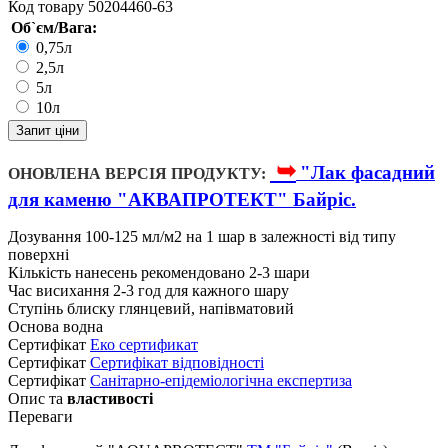
Код товару
50204460-63
Об`єм/Вага:
0,75л
2,5л
5л
10л
Запит ціни
➥
"Лак фасадний
ОНОВЛЕНА ВЕРСІЯ ПРОДУКТУ:
для каменю "АКВАПРОТЕКТ" Байріс.
Дозування
100-125 мл/м2 на 1 шар в залежності від типу
поверхні
Кількість нанесень
рекомендовано 2-3 шари
Час висихання
2-3 год для кажного шару
Ступінь блиску
глянцевий, напівматовий
Основа
водна
Сертифікат
Еко сертификат
Сертифікат
Cертифікат відповідності
Сертифікат
Санітарно-епідеміологічна експертиза
Опис та
властивості
Переваги