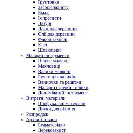
Ґрунтовки
Засоби захисту
Емалі
Імпрегнати
Лазурі
Лаки для деревини
Олії для деревини
Фарби захисні
Клеї
Шпаклівки
Малярні інструменти
Пензлі малярні
Макловиці
Валики малярні
Ручки для валиків
Ванночки та решітки
Малярні стрічки і плівки
Допоміжний інструмент
Витратні матеріали
Шліфувальні матеріали
Диски для різання
Розпродаж
Архівні товари
Будматеріали
Деревозахист