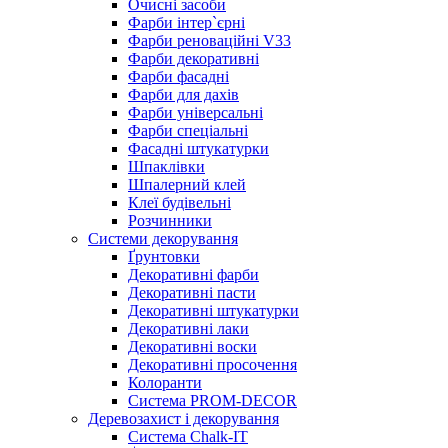
Очисні засоби
Фарби інтер`єрні
Фарби реноваційні V33
Фарби декоративні
Фарби фасадні
Фарби для дахів
Фарби універсальні
Фарби спеціальні
Фасадні штукатурки
Шпаклівки
Шпалерний клей
Клеї будівельні
Розчинники
Системи декорування
Ґрунтовки
Декоративні фарби
Декоративні пасти
Декоративні штукатурки
Декоративні лаки
Декоративні воски
Декоративні просочення
Колоранти
Система PROM-DECOR
Деревозахист і декорування
Система Chalk-IT