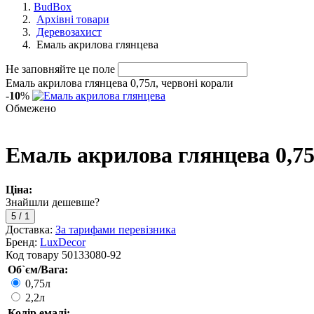
BudBox
Архівні товари
Деревозахист
Емаль акрилова глянцева
Не заповняйте це поле
Емаль акрилова глянцева 0,75л, червоні корали
-
10
%
Обмежено
Емаль акрилова глянцева 0,75
Ціна:
Знайшли дешевше?
5
/
1
Доставка:
За тарифами перевізника
Бренд:
LuxDecor
Код товару
50133080-92
Об`єм/Вага:
0,75л
2,2л
Колір емалі: