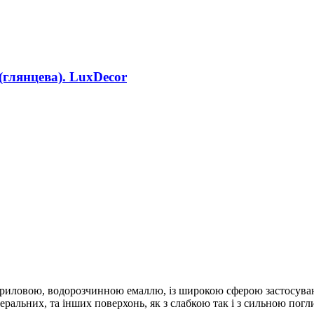
(глянцева). LuxDecor
криловою, водорозчинною емаллю, із широкою сферою застосува
інеральних, та інших поверхонь, як з слабкою так і з сильною пог