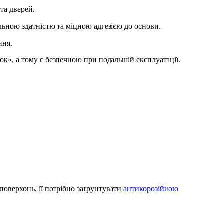
та дверей.
ьною здатністю та міцною адгезією до основи.
ння.
к», а тому є безпечною при подальшій експлуатації.
поверхонь, її потрібно заґрунтувати
антикорозійною