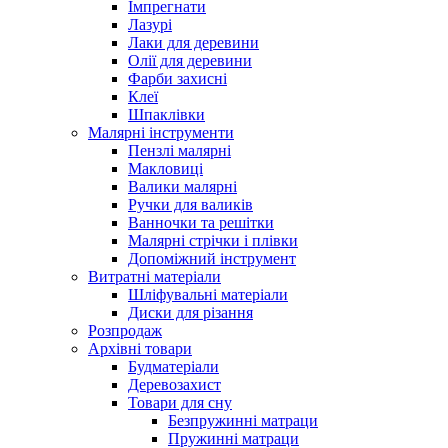
Імпрегнати
Лазурі
Лаки для деревини
Олії для деревини
Фарби захисні
Клеї
Шпаклівки
Малярні інструменти
Пензлі малярні
Макловиці
Валики малярні
Ручки для валиків
Ванночки та решітки
Малярні стрічки і плівки
Допоміжний інструмент
Витратні матеріали
Шліфувальні матеріали
Диски для різання
Розпродаж
Архівні товари
Будматеріали
Деревозахист
Товари для сну
Безпружинні матраци
Пружинні матраци