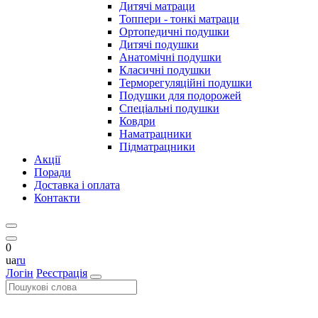
Дитячі матраци
Топпери - тонкі матраци
Ортопедичні подушки
Дитячі подушки
Анатомічні подушки
Класичні подушки
Терморегуляційні подушки
Подушки для подорожей
Спеціальні подушки
Ковдри
Наматрацники
Підматрацники
Акції
Поради
Доставка і оплата
Контакти
0
ua
ru
Логін
Реєстрація