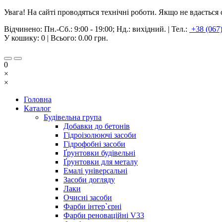
Увага! На сайті проводяться технічні роботи. Якщо не вдаєтьс
Відчинено:
Пн.-Сб.: 9:00 - 19:00; Нд.: вихідний.
|
Тел.:
+38 (067
У кошику:
0
| Всього:
0.00 грн.
0
×
×
Головна
Каталог
Будівельна група
Добавки до бетонів
Гідроізолюючі засоби
Гідрофобні засоби
Ґрунтовки будівельні
Ґрунтовки для металу
Емалі універсальні
Засоби догляду
Лаки
Очисні засоби
Фарби інтер`єрні
Фарби реноваційні V33