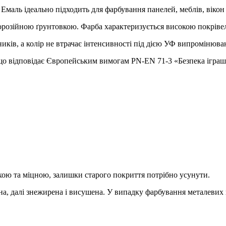
Емаль ідеально підходить для фарбування панелей, меблів, вікон 
орозійною ґрунтовкою. Фарба характеризується високою покрівел
иків, а колір не втрачає інтенсивності під дією УФ випромінюва
 що відповідає Європейським вимогам PN-EN 71-3 «Безпека іграшо
ою та міцною, залишки старого покриття потрібно усунути.
а, далі знежирена і висушена. У випадку фарбування металевих 