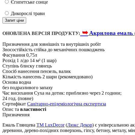
Єгипетське сонце
Дикорослі трави
Запит ціни
➥
Акрилова емаль 
ОНОВЛЕНА ВЕРСІЯ ПРОДУКТУ:
Призначення
для зовнішніх та внутрішніх робіт
Зносостійкість
стійка до механічних пошкоджень
Фасування
0,75л
Розхід
1 л/до 14 м² (1 шар)
Ступінь блиску
глянець
Спосіб нанесення
пензель, валик
Кількість нанесень
2 шари (рекомендовано)
Основа
водна
без подразливого запаху
Час висихання
Суха на дотик: приблизно через 2 години;
24 год. (повне)
Сертифікат
Санітарно-епідеміологічна експертиза
Опис та
властивості
Призначення
Емаль Глянцева
TM LuxDecor
(
Люкс Декор
) є універсальною а
деревини, дерево-похідних поверхонь, гіпсу, бетону, металу, м