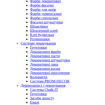
Фарби декоративні
Фарби фасадні
Фарби для дахів
Фарби універсальні
Фарби спеціальні
Фасадні штукатурки
Шпаклівки
Шпалерний клей
Клеї будівельні
Розчинники
Системи декорування
Ґрунтовки
Декоративні фарби
Декоративні пасти
Декоративні штукатурки
Декоративні лаки
Декоративні воски
Декоративні просочення
Колоранти
Система PROM-DECOR
Деревозахист і декорування
Система Chalk-IT
Ґрунтовки
Засоби захисту
Емалі