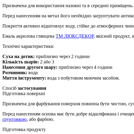
Призначена для використання назовні та в середині приміщень. 
Перед нанесенням на метал його необхідно заґрунтувати антик
Покриття активно відштовхує воду, стійке до атмосферних чинн
Емаль акрилова глянцева
ТМ ЛЮКСДЕКОР
, якісний продукт,
Технічні характеристики
Суха на дотик:
приблизно через 2 години
Кількість шарів:
2 або 3
Нанесення другого шару:
приблизно через 4 години
Розчинник:
вода
Миття інструменту:
вода з побутовим миючим засобом.
Спосіб
застосування
Підготовка поверхні
Призначена для фарбування поверхня повинна бути чистою, сух
Перед нанесенням основа має бути добре відшліфована і очищен
ґрунтовкою
, або фарбою.
Підготовка продукту