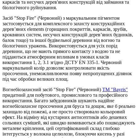
каркасів та несучих дерев'яних конструкцій від займання та
біологічного руйнування.
Засіб "Stop Fire" (Червоний) з маркувальним пігментом
застосовується для комплексного захисту конструкційних
дерев’яних elements (горищних покриттів, каркасів, зрубів,
кроквяних систем, несучих конструкцій дерев’яних будинків,
балок тощо) та іншої будівельної деревини від вогню та
біологічних уражень. Використовується для усіх порід
деревини, що не мають прямого контакту з водою та не
піддаються атмосферним впливам в умовах класів
використання 1, 2, 3.1 згідно ДСТУ EN 335-1. Червоний
маркувальний колір дозволяє контролювати якість
просочення, унеможливлюючи появу непропущених ділянок
під час обробки великих площ.
Вогнебіозахисний засіб "Stop Fire" (Червоний)
ТМ "Bayris"
придатний для побутового, промислового та професійного
використання. Багато забудовників шукають надійне
вогнебіозахисне просочення для бруса та дощок, яке б реально
захищало від пожежі, а не просто створювало кольоровий
ефект. На відміну від кустарних антисептиків або дешевих
сольових сумішей, які швидко вимиваються або пошкоджують
металеве кріплення, цей сертифікований склад глибоко
інтегрується у волокна целюлози, блокуючи кисень у разі