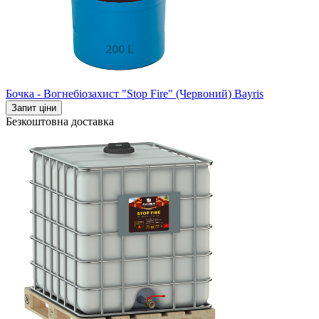
Бочка - Вогнебіозахист "Stop Fire" (Червоний) Bayris
Запит ціни
Безкоштовна доставка