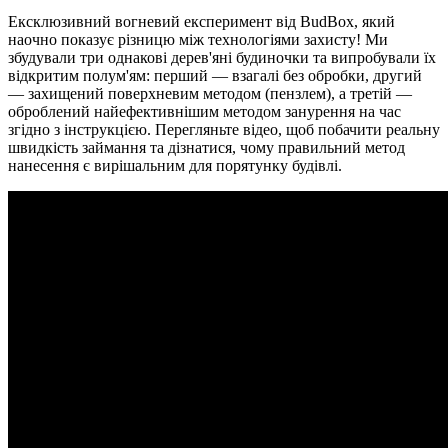
Ексклюзивний вогневий експеримент від BudBox, який
наочно показує різницю між технологіями захисту! Ми
збудували три однакові дерев'яні будиночки та випробували їх
відкритим полум'ям: перший — взагалі без обробки, другий
— захищений поверхневим методом (пензлем), а третій —
оброблений найефективнішим методом занурення на час
згідно з інструкцією. Перегляньте відео, щоб побачити реальну
швидкість займання та дізнатися, чому правильний метод
нанесення є вирішальним для порятунку будівлі.