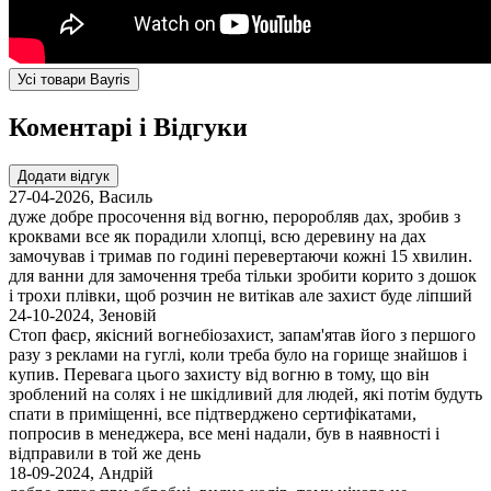
Усі товари Bayris
Коментарі і Відгуки
Додати відгук
27-04-2026
,
Василь
дуже добре просочення від вогню, пероробляв дах, зробив з
кроквами все як порадили хлопці, всю деревину на дах
замочував і тримав по годині перевертаючи кожні 15 хвилин.
для ванни для замочення треба тільки зробити корито з дошок
і трохи плівки, щоб розчин не витікав але захист буде ліпший
24-10-2024
,
Зеновій
Стоп фаєр, якісний вогнебіозахист, запам'ятав його з першого
разу з реклами на гуглі, коли треба було на горище знайшов і
купив. Перевага цього захисту від вогню в тому, що він
зроблений на солях і не шкідливий для людей, які потім будуть
спати в приміщенні, все підтверджено сертифікатами,
попросив в менеджера, все мені надали, був в наявності і
відправили в той же день
18-09-2024
,
Андрій