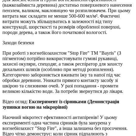
(важкозаймиста деревина) достатньо поверхневого нанесення
пензлем, валиком, макловицею чи розпилювачем. При цьому
витрата має складати не менше 500-600 мл/м². Фактичні
витрати можуть збільшуватись в залежності від типу
конструкції, шорсткості та розмірів обробленої поверхні,
породи дерева, а також його початкової вологості.
Заходи безпеки
При роботі з вогнебіозахистом "Stop Fire" ТМ "Bayris" (З
пігментом) потрібно використовувати гумові рукавиці,
захисні окуляри, спецодяг, а також респіратор для захисту
дихальних шляхів (особливо при методі розпилення).
Категорично забороняється вживати їжу та напої під час
обробки деревини. Уникати прямого контакту засобу зі
шкірою та слизовими очей. У разі попадання - промити
великою кількістю води. За потреби звернутися до лікаря.
Відео огляд:
Експеримент із сірниками (Демонстрація
зупинки вогню на мікрорівні)
Наочний мікротест ефективності антипіренів! У цьому
експерименті одна частина сірників була занурена у
вогнебіозахист "Stop Fire", а інша залишена без просочення.
Відео чітко демонструє: коли сірник підпалюють з