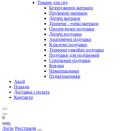
Товари для сну
Безпружинні матраци
Пружинні матраци
Дитячі матраци
Топпери - тонкі матраци
Ортопедичні подушки
Дитячі подушки
Анатомічні подушки
Класичні подушки
Терморегуляційні подушки
Подушки для подорожей
Спеціальні подушки
Ковдри
Наматрацники
Підматрацники
Акції
Поради
Доставка і оплата
Контакти
0
ua
ru
Логін
Реєстрація