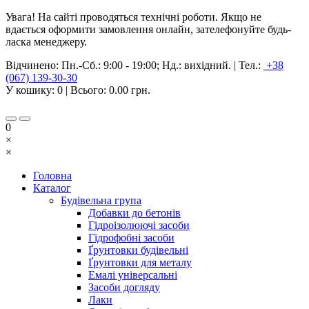
Увага! На сайті проводяться технічні роботи. Якщо не
вдається оформити замовлення онлайн, зателефонуйте будь-
ласка менеджеру.
Відчинено:
Пн.-Сб.: 9:00 - 19:00; Нд.: вихідний.
|
Тел.:
+38
(067) 139-30-30
У кошику:
0
| Всього:
0.00 грн.
0
×
×
Головна
Каталог
Будівельна група
Добавки до бетонів
Гідроізолюючі засоби
Гідрофобні засоби
Ґрунтовки будівельні
Ґрунтовки для металу
Емалі універсальні
Засоби догляду
Лаки