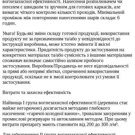
вогнезахисної ефективності. Нанесення розпилювачем чи
пензлем є швидким та зручним для готових каркасів, але
вимагає чіткого контролю кількості проходів. Мінімальний
проміжок між повторними нанесеннями шарів складає 6
годин.
Увага! Будь-які зміни складу готової продукції, використання
продукту не за призначенням та/або у невідповідності до
інструкції виробника, може істотно змінити її якісні
характеристики. Придатність продукту до застосування на
конкретних матеріалах та/або сумісність з іншими матеріалами
споживач визначає самостійно шляхом пробного
застосування. Виробник/Продавець не несе відповідальності
за прямі або непрямі збитки, спричинені використанням
продукції, оскільки не в змозі контролювати усі умови її
застосування.
Витрати та захисна ефективність
Найвища І група вогнезахисної ефективності (деревина стає
майже негорючою) досягається методами глибокого
насичення: «гарячої-холодної ванни», тривалим зануренням у
промислові резервуари та автоклавним методом. При цьому
витрати препарату мають становити від 200 до 300 л/м³.
Для забезпечення ІІ групи вогнезахисної ефективності