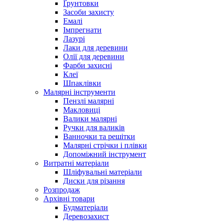
Ґрунтовки
Засоби захисту
Емалі
Імпрегнати
Лазурі
Лаки для деревини
Олії для деревини
Фарби захисні
Клеї
Шпаклівки
Малярні інструменти
Пензлі малярні
Макловиці
Валики малярні
Ручки для валиків
Ванночки та решітки
Малярні стрічки і плівки
Допоміжний інструмент
Витратні матеріали
Шліфувальні матеріали
Диски для різання
Розпродаж
Архівні товари
Будматеріали
Деревозахист