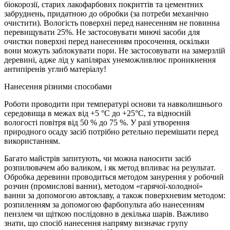
біокорозії, старих лакофарбових покриттів та цементних
забруднень, придатною до обробки (за потреби механічно
очистити). Вологість поверхні перед нанесенням не повинна
перевищувати 25%. Не застосовувати миючі засоби для
очистки поверхні перед нанесенням просочення, оскільки
вони можуть заблокувати пори. Не застосовувати на замерзлій
деревині, адже лід у капілярах унеможливлює проникнення
антипіренів углиб матеріалу!
Нанесення різними способами
Роботи проводити при температурі основи та навколишнього
середовища в межах від +5 °С до +25°С, та відносній
вологості повітря від 50 % до 75 %. У разі утворення
природного осаду засіб потрібно ретельно перемішати перед
використанням.
Багато майстрів запитують, чи можна наносити засіб
розпилювачем або валиком, і як метод впливає на результат.
Обробка деревини проводиться методом занурення у робочий
розчин (промислові ванни), методом «гарячої-холодної»
ванни за допомогою автоклаву, а також поверхневим методом:
розпиленням за допомогою фарбопульта або нанесенням
пензлем чи щіткою послідовно в декілька шарів. Важливо
знати, що спосіб нанесення напряму визначає групу