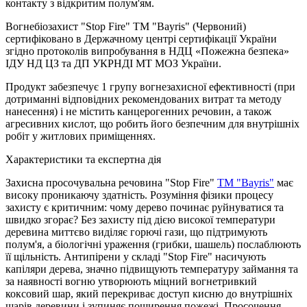
контакту з відкритим полум'ям.
Вогнебіозахист "Stop Fire" ТМ "Bayris" (Червоний)
сертифіковано в Держачному центрі сертифікації України
згідно протоколів випробування в НДЦ «Пожежна безпека»
ІДУ НД ЦЗ та ДП УКРНДІ МТ МОЗ України.
Продукт забезпечує 1 групу вогнезахисної ефективності (при
дотриманні відповідних рекомендованих витрат та методу
нанесення) і не містить канцерогенних речовин, а також
агресивних кислот, що робить його безпечним для внутрішніх
робіт у житлових приміщеннях.
Характеристики та експертна дія
Захисна просочувальна речовина "Stop Fire"
ТМ "Bayris"
має
високу проникаючу здатність. Розуміння фізики процесу
захисту є критичним: чому дерево починає руйнуватися та
швидко згорає? Без захисту під дією високої температури
деревина миттєво виділяє горючі гази, що підтримують
полум'я, а біологічні ураження (грибки, шашель) послаблюють
її щільність. Антипірени у складі "Stop Fire" насичують
капіляри дерева, значно підвищують температуру займання та
за наявності вогню утворюють міцний вогнетривкий
коксовий шар, який перекриває доступ кисню до внутрішніх
шарів деревини і зупиняє поширення пожежі. Просочення