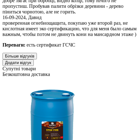
добре лягає при обробці, видно колір, тому нічого не
пропустиш. Пробував палити обрізки деревини - дерево
піниться чорнотою, але не горить.
16-09-2024
,
Давид
проверенная огнебиощащита, покупаю уже второй раз, не
кислотная имеет эко сертификацию, что для меня было самым
важным, чтобы потом не двинуть кони на мансардном этаже )
Переваги:
есть сертификат ГСЧС
Більше відгуків
Додати відгук
Супутні товари
Безкоштовна доставка