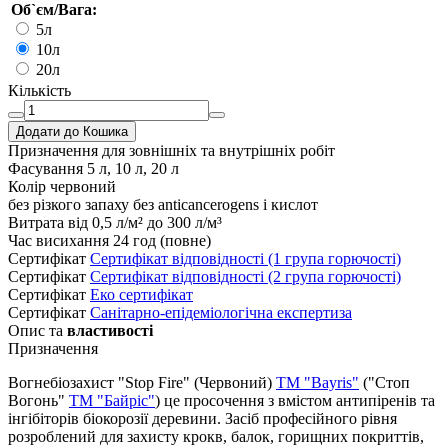
Об`єм/Вага:
5л
10л
20л
Кількість
Додати до Кошика
Призначення
для зовнішніх та внутрішніх робіт
Фасування
5 л, 10 л, 20 л
Колір
червоний
без різкого запаху
без anticancerogens і кислот
Витрата
від 0,5 л/м² до 300 л/м³
Час висихання
24 год (повне)
Сертифікат
Cертифікат відповідності (1 група горючості)
Сертифікат
Cертифікат відповідності (2 група горючості)
Cертифікат
Еко сертифікат
Cертифікат
Санітарно-епідеміологічна експертиза
Опис та
властивості
Призначення
Вогнебіозахист "Stop Fire" (Червоний)
ТМ "Bayris"
("Стоп
Вогонь"
ТМ "Байріс"
) це просочення з вмістом антипіренів та
інгібіторів біокорозії деревини. Засіб професійного рівня
розроблений для захисту крокв, балок, горищних покриттів,