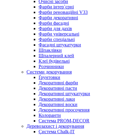
Очисні засоби
Фарби інтер`єрні
Фарби реноваційні V33
Фарби декоративні
Фарби фасадні
Фарби для дахів
Фарби універсальні
Фарби спеціальні
Фасадні штукатурки
Шпаклівки
Шпалерний клей
Клеї будівельні
Розчинники
Системи декорування
Ґрунтовки
Декоративні фарби
Декоративні пасти
Декоративні штукатурки
Декоративні лаки
Декоративні воски
Декоративні просочення
Колоранти
Система PROM-DECOR
Деревозахист і декорування
Система Chalk-IT