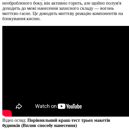
необробленого боку, він активно горить, але щойно полум'я
доходить до межі нанесення захисного складу — вогонь
миттєво гасне. Це доводить миттєву реакцію компонентів на
блокування кисню.
Відео огляд:
Порівняльний краш-тест трьох макетів
будинків (Вплив способу нанесення)