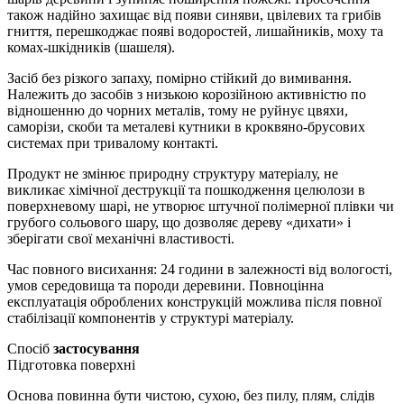
також надійно захищає від появи синяви, цвілевих та грибів
гниття, перешкоджає появі водоростей, лишайників, моху та
комах-шкідників (шашеля).
Засіб без різкого запаху, помірно стійкий до вимивання.
Належить до засобів з низькою корозійною активністю по
відношенню до чорних металів, тому не руйнує цвяхи,
саморізи, скоби та металеві кутники в кроквяно-брусових
системах при тривалому контакті.
Продукт не змінює природну структуру матеріалу, не
викликає хімічної деструкції та пошкодження целюлози в
поверхневому шарі, не утворює штучної полімерної плівки чи
грубого сольового шару, що дозволяє дереву «дихати» і
зберігати свої механічні властивості.
Час повного висихання: 24 години в залежності від вологості,
умов середовища та породи деревини. Повноцінна
експлуатація оброблених конструкцій можлива після повної
стабілізації компонентів у структурі матеріалу.
Спосіб
застосування
Підготовка поверхні
Основа повинна бути чистою, сухою, без пилу, плям, слідів