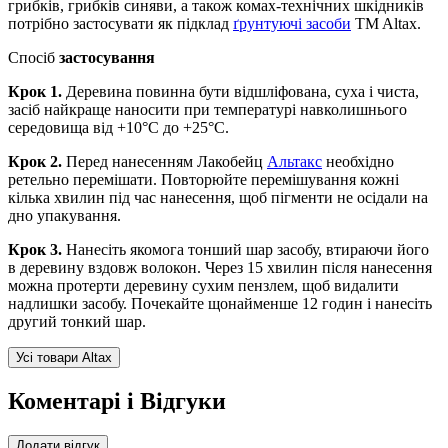
грибків, грибків синяви, а також комах-технічних шкідників
потрібно застосувати як підклад
ґрунтуючі засоби
TM Altax.
Спосіб
застосування
Крок 1.
Деревина повинна бути відшліфована, суха і чиста,
засіб найкраще наносити при температурі навколишнього
середовища від +10°С до +25°С.
Крок 2.
Перед нанесенням Лакобейц
Альтакс
необхідно
ретельно перемішати. Повторюйте перемішування кожні
кілька хвилин під час нанесення, щоб пігменти не осідали на
дно упакування.
Крок 3.
Нанесіть якомога тонший шар засобу, втираючи його
в деревину вздовж волокон. Через 15 хвилин після нанесення
можна протерти деревину сухим пензлем, щоб видалити
надлишки засобу. Почекайте щонайменше 12 годин і нанесіть
другий тонкий шар.
Усі товари Altax
Коментарі і Відгуки
Додати відгук