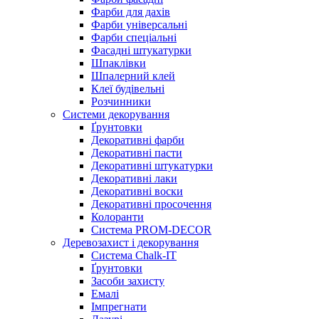
Фарби для дахів
Фарби універсальні
Фарби спеціальні
Фасадні штукатурки
Шпаклівки
Шпалерний клей
Клеї будівельні
Розчинники
Системи декорування
Ґрунтовки
Декоративні фарби
Декоративні пасти
Декоративні штукатурки
Декоративні лаки
Декоративні воски
Декоративні просочення
Колоранти
Система PROM-DECOR
Деревозахист і декорування
Система Chalk-IT
Ґрунтовки
Засоби захисту
Емалі
Імпрегнати