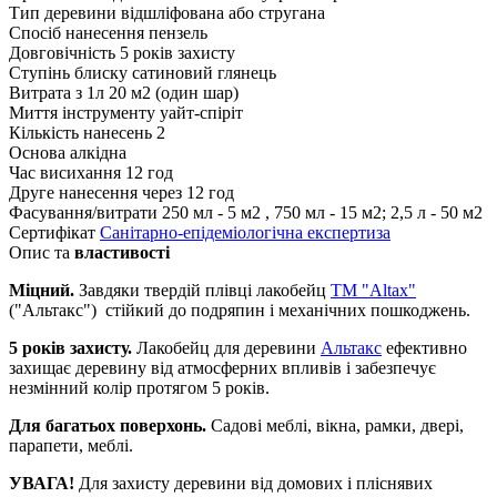
Тип деревини
відшліфована або стругана
Спосіб нанесення
пензель
Довговічність
5 років захисту
Ступінь блиску
сатиновий глянець
Витрата з 1л
20 м2 (один шар)
Миття інструменту
уайт-спіріт
Кількість нанесень
2
Основа
алкідна
Час висихання
12 год
Друге нанесення
через 12 год
Фасування/витрати
250 мл - 5 м2 , 750 мл - 15 м2; 2,5 л - 50 м2
Сертифікат
Санітарно-епідеміологічна експертиза
Опис та
властивості
Міцний.
Завдяки твердій плівці лакобейц
TM "Altax"
("Альтакс") стійкий до подряпин і механічних пошкоджень.
5 років захисту.
Лакобейц для деревини
Альтакс
ефективно
захищає деревину від атмосферних впливів і забезпечує
незмінний колір протягом 5 років.
Для багатьох поверхонь.
Садові меблі, вікна, рамки, двері,
парапети, меблі.
УВАГА!
Для захисту деревини від домових і пліснявих