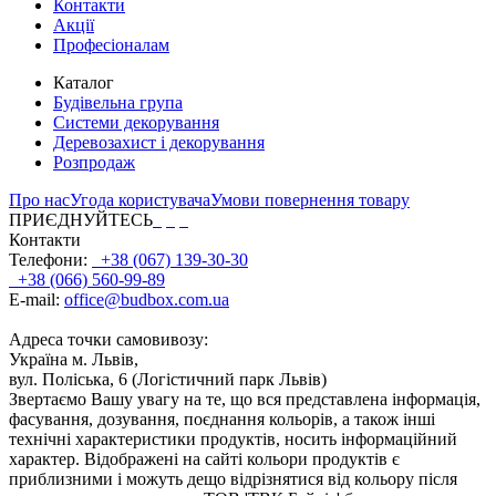
Контакти
Акції
Професіоналам
Каталог
Будівельна група
Системи декорування
Деревозахист і декорування
Розпродаж
Про нас
Угода користувача
Умови повернення товару
ПРИЄДНУЙТЕСЬ
Контакти
Телефони:
+38 (067) 139-30-30
+38 (066) 560-99-89
E-mail:
office@budbox.com.ua
Адреса точки самовивозу:
Україна м. Львів,
вул. Поліська, 6 (Логістичний парк Львів)
Звертаємо Вашу увагу на те, що вся представлена інформація,
фасування, дозування, поєднання кольорів, а також інші
технічні характеристики продуктів, носить інформаційний
характер. Відображені на сайті кольори продуктів є
приблизними і можуть дещо відрізнятися від кольору після