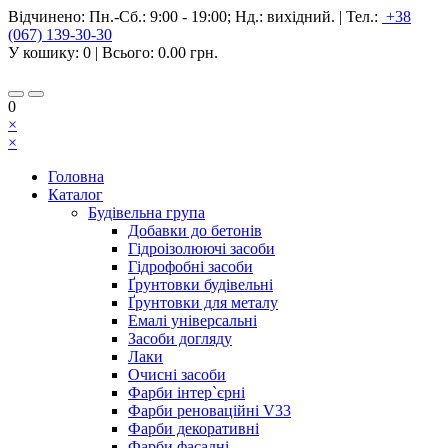
Відчинено:
Пн.-Сб.: 9:00 - 19:00; Нд.: вихідний.
|
Тел.:
+38
(067) 139-30-30
У кошику:
0
| Всього:
0.00 грн.
0
×
×
Головна
Каталог
Будівельна група
Добавки до бетонів
Гідроізолюючі засоби
Гідрофобні засоби
Ґрунтовки будівельні
Ґрунтовки для металу
Емалі універсальні
Засоби догляду
Лаки
Очисні засоби
Фарби інтер`єрні
Фарби реноваційні V33
Фарби декоративні
Фарби фасадні