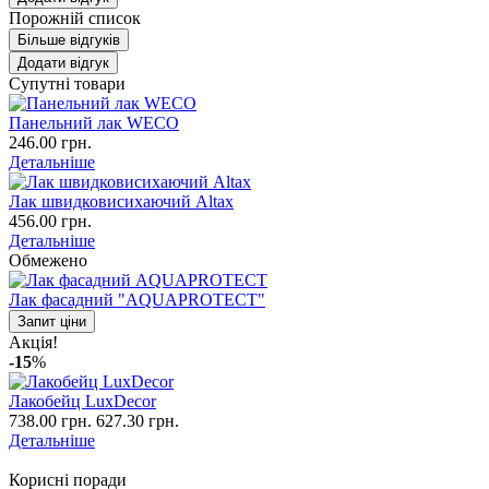
Порожній список
Більше відгуків
Додати відгук
Супутні товари
Панельний лак WECO
246.00 грн.
Детальніше
Лак швидковисихаючий Altax
456.00 грн.
Детальніше
Обмежено
Лак фасадний "AQUAPROTECT"
Запит ціни
Акція!
-15
%
Лакобейц LuxDecor
738.00 грн.
627.30 грн.
Детальніше
Корисні поради