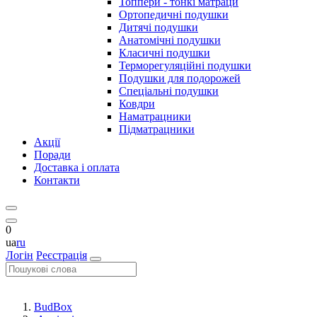
Топпери - тонкі матраци
Ортопедичні подушки
Дитячі подушки
Анатомічні подушки
Класичні подушки
Терморегуляційні подушки
Подушки для подорожей
Спеціальні подушки
Ковдри
Наматрацники
Підматрацники
Акції
Поради
Доставка і оплата
Контакти
0
ua
ru
Логін
Реєстрація
BudBox