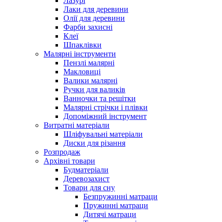
Лазурі
Лаки для деревини
Олії для деревини
Фарби захисні
Клеї
Шпаклівки
Малярні інструменти
Пензлі малярні
Макловиці
Валики малярні
Ручки для валиків
Ванночки та решітки
Малярні стрічки і плівки
Допоміжний інструмент
Витратні матеріали
Шліфувальні матеріали
Диски для різання
Розпродаж
Архівні товари
Будматеріали
Деревозахист
Товари для сну
Безпружинні матраци
Пружинні матраци
Дитячі матраци