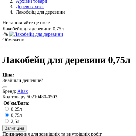
Архівні товари
Деревозахист
Лакобейц для деревини
Не заповняйте це поле
Лакобейц для деревини 0,75л
-
%
Обмежено
Лакобейц для деревини 0,75л
Ціна:
Знайшли дешевше?
Бренд:
Altax
Код товару
50210480-0503
Об`єм/Вага:
0,25л
0,75л
2,5л
Запит ціни
Призначення
для зовнішніх та внутрішніх робіт