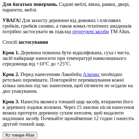
Для багатьох поверхонь.
Садові меблі, вікна, рамки, двері,
парапети, меблі.
УВАГА!
Для захисту деревини від домових і пліснявих
грибків, грибків синяви, а також комах-технічних шкідників
потрібно застосувати як підклад
ґрунтуючі засоби
TM Altax.
Спосіб
застосування
Крок 1.
Деревина повинна бути відшліфована, суха і чиста,
засіб найкраще наносити при температурі навколишнього
середовища від +10°С до +25°С.
Крок 2.
Перед нанесенням Лакобейц
Альтакс
необхідно
ретельно перемішати. Повторюйте перемішування кожні
кілька хвилин під час нанесення, щоб пігменти не осідали на
дно упакування.
Крок 3.
Нанесіть якомога тонший шар засобу, втираючи його
в деревину вздовж волокон. Через 15 хвилин після нанесення
можна протерти деревину сухим пензлем, щоб видалити
надлишки засобу. Почекайте щонайменше 12 годин і нанесіть
другий тонкий шар.
Усі товари Altax