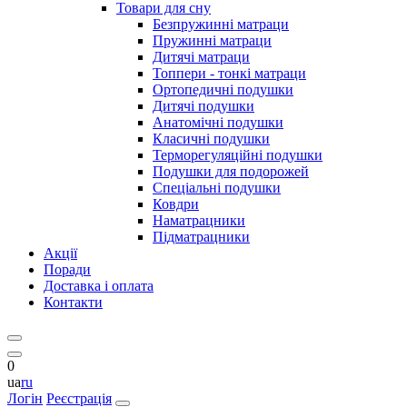
Товари для сну
Безпружинні матраци
Пружинні матраци
Дитячі матраци
Топпери - тонкі матраци
Ортопедичні подушки
Дитячі подушки
Анатомічні подушки
Класичні подушки
Терморегуляційні подушки
Подушки для подорожей
Спеціальні подушки
Ковдри
Наматрацники
Підматрацники
Акції
Поради
Доставка і оплата
Контакти
0
ua
ru
Логін
Реєстрація