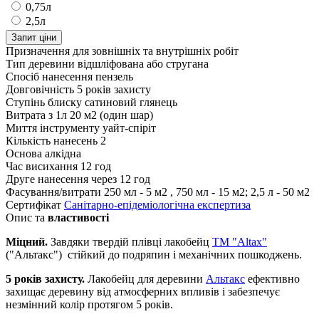
0,75л
2,5л
Запит ціни
Призначення
для зовнішніх та внутрішніх робіт
Тип деревини
відшліфована або стругана
Спосіб нанесення
пензель
Довговічність
5 років захисту
Ступінь блиску
сатиновий глянець
Витрата з 1л
20 м2 (один шар)
Миття інструменту
уайт-спіріт
Кількість нанесень
2
Основа
алкідна
Час висихання
12 год
Друге нанесення
через 12 год
Фасування/витрати
250 мл - 5 м2 , 750 мл - 15 м2; 2,5 л - 50 м2
Сертифікат
Санітарно-епідеміологічна експертиза
Опис та
властивості
Міцний.
Завдяки твердій плівці лакобейц
TM "Altax"
("Альтакс") стійкий до подряпин і механічних пошкоджень.
5 років захисту.
Лакобейц для деревини
Альтакс
ефективно
захищає деревину від атмосферних впливів і забезпечує
незмінний колір протягом 5 років.