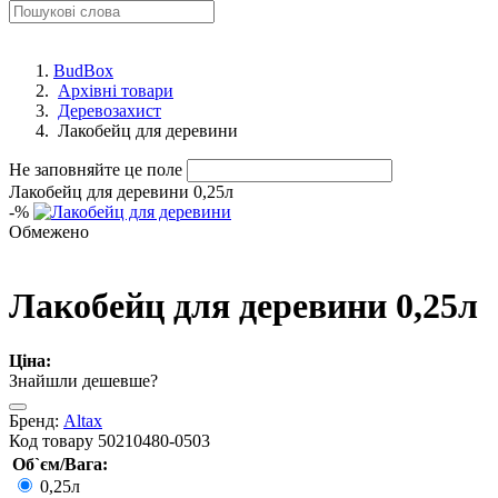
BudBox
Архівні товари
Деревозахист
Лакобейц для деревини
Не заповняйте це поле
Лакобейц для деревини 0,25л
-
%
Обмежено
Лакобейц для деревини 0,25л
Ціна:
Знайшли дешевше?
Бренд:
Altax
Код товару
50210480-0503
Об`єм/Вага:
0,25л