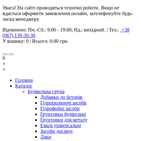
Увага! На сайті проводяться технічні роботи. Якщо не
вдається оформити замовлення онлайн, зателефонуйте будь-
ласка менеджеру.
Відчинено:
Пн.-Сб.: 9:00 - 19:00; Нд.: вихідний.
|
Тел.:
+38
(067) 139-30-30
У кошику:
0
| Всього:
0.00 грн.
0
×
×
Головна
Каталог
Будівельна група
Добавки до бетонів
Гідроізолюючі засоби
Гідрофобні засоби
Ґрунтовки будівельні
Ґрунтовки для металу
Емалі універсальні
Засоби догляду
Лаки