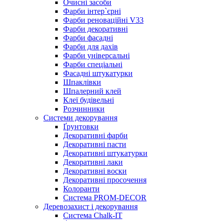
Очисні засоби
Фарби інтер`єрні
Фарби реноваційні V33
Фарби декоративні
Фарби фасадні
Фарби для дахів
Фарби універсальні
Фарби спеціальні
Фасадні штукатурки
Шпаклівки
Шпалерний клей
Клеї будівельні
Розчинники
Системи декорування
Ґрунтовки
Декоративні фарби
Декоративні пасти
Декоративні штукатурки
Декоративні лаки
Декоративні воски
Декоративні просочення
Колоранти
Система PROM-DECOR
Деревозахист і декорування
Система Chalk-IT