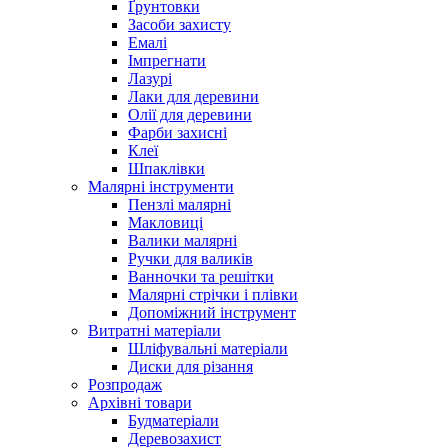
Ґрунтовки
Засоби захисту
Емалі
Імпрегнати
Лазурі
Лаки для деревини
Олії для деревини
Фарби захисні
Клеї
Шпаклівки
Малярні інструменти
Пензлі малярні
Макловиці
Валики малярні
Ручки для валиків
Ванночки та решітки
Малярні стрічки і плівки
Допоміжний інструмент
Витратні матеріали
Шліфувальні матеріали
Диски для різання
Розпродаж
Архівні товари
Будматеріали
Деревозахист