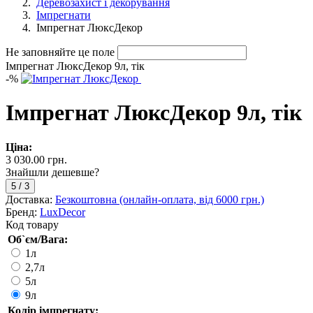
Деревозахист і декорування
Імпрегнати
Імпрегнат ЛюксДекор
Не заповняйте це поле
Імпрегнат ЛюксДекор 9л, тік
-
%
Імпрегнат ЛюксДекор 9л, тік
Ціна:
3 030.00 грн.
Знайшли дешевше?
5
/
3
Доставка:
Безкоштовна (онлайн-оплата, від 6000 грн.)
Бренд:
LuxDecor
Код товару
Об`єм/Вага:
1л
2,7л
5л
9л
Колір імпрегнату: