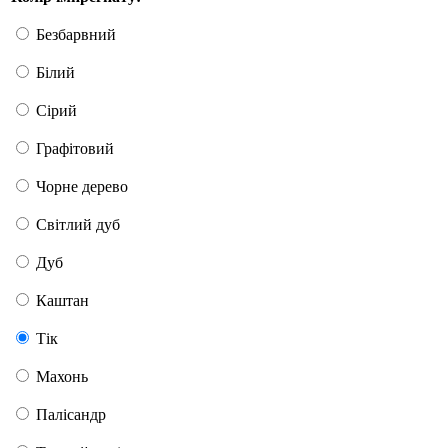
Безбарвний
Білий
Сірий
Графітовий
Чорне дерево
Світлий дуб
Дуб
Каштан
Тік
Махонь
Палісандр