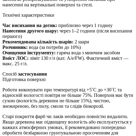
нанесенні на вертикальні поверхні та стелі.
Технічні характеристики
Час висихання на дотик:
приблизно через 1 годину
Нанесення другого шару:
через 1–2 години (після висихання
першого)
Рекомендована кількість шарів:
2 шари
Розчинник:
вода (за потреби до 10%)
Очищення інструменту:
гаряча вода з миючим засобом
Вміст ЛОС:
ліміт 130 г/л (кат. A/e/FW). Фактичний вміст —
макс. 25 г/л.
Спосіб
застосування
Підготовка поверхні
Роботи виконувати при температурі від +5˚С до +30˚С та
відносній вологості повітря не більше 75%. Поверхня має бути
сухою (вологість деревини не більше 15%), чистою,
знежиреною, без пилу, смоли та слідів біокорозії.
Старі покриття фарб чи лаків необхідно повністю видалити.
Якщо деревина має підвищену вологість або експлуатується у
важких атмосферних умовах, її рекомендовано попередньо
обробити безбарвною грунтувальною просоченням для