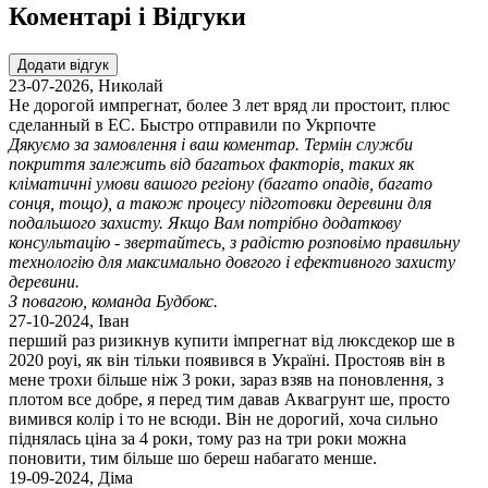
Коментарі і Відгуки
Додати відгук
23-07-2026
,
Николай
Не дорогой импрегнат, более 3 лет вряд ли простоит, плюс
сделанный в ЕС. Быстро отправили по Укрпочте
Дякуємо за замовлення і ваш коментар. Термін служби
покриття залежить від багатьох факторів, таких як
кліматичні умови вашого регіону (багато опадів, багато
сонця, тощо), а також процесу підготовки деревини для
подальшого захисту. Якщо Вам потрібно додаткову
консультацію - звертайтесь, з радістю розповімо правильну
технологію для максимально довгого і ефективного захисту
деревини.
З повагою, команда Будбокс.
27-10-2024
,
Іван
перший раз ризикнув купити імпрегнат від люксдекор ше в
2020 роуі, як він тільки появився в Україні. Простояв він в
мене трохи більше ніж 3 роки, зараз взяв на поновлення, з
плотом все добре, я перед тим давав Аквагрунт ше, просто
вимився колір і то не всюди. Він не дорогий, хоча сильно
піднялась ціна за 4 роки, тому раз на три роки можна
поновити, тим більше шо береш набагато менше.
19-09-2024
,
Діма