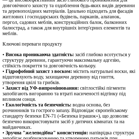
довговічного захисту та оздоблення будь-яких видів деревини
та деревопохідних матеріалів. Ідеально підходить для фасадів
житлових і господарських будівель, парканів, альтанок,
пергол, садових меблів, конструкційних балок, балконних
балюстрад, а також для внутрішніх інтер'єрних елементів та
меблів.
Ключові переваги продукту
•
Висока проникаюча здатність:
засіб глибоко всотується у
структуру деревини, гарантуючи максимальну адгезію,
стійкість покриття та довговічність кольору.
•
Гідрофобний захист з воском:
містить натуральні воски, які
відштовхують воду, захищаючи деревину від гниття,
утворення цвілі та грибків.
•
Захист від УФ-випромінювання:
світлостійкі пігменти
запобігають вигоранню та втраті насиченості відтінку під
впливом сонця.
•
Екологічність та безпечність:
водна основа, без
розчинників та гострого запаху. Відповідає європейському
стандарту безпеки EN-71 («Безпека іграшок»), що дозволяє
безпечно використовувати засіб у дитячих кімнатах та на
майданчиках.
•
Зручна "желеподібна" консистенція:
напіврідка структура
запобігає розбризкуванню та утворенню патьоків при