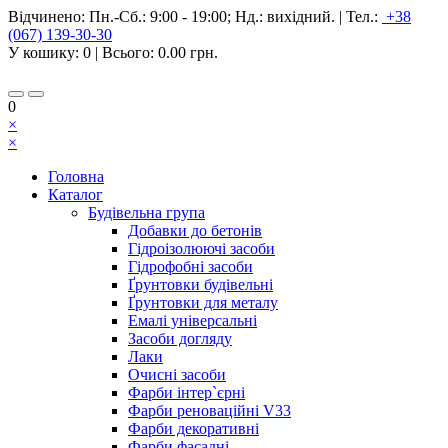
Відчинено:
Пн.-Сб.: 9:00 - 19:00; Нд.: вихідний.
|
Тел.:
+38
(067) 139-30-30
У кошику:
0
| Всього:
0.00 грн.
0
×
×
Головна
Каталог
Будівельна група
Добавки до бетонів
Гідроізолюючі засоби
Гідрофобні засоби
Ґрунтовки будівельні
Ґрунтовки для металу
Емалі універсальні
Засоби догляду
Лаки
Очисні засоби
Фарби інтер`єрні
Фарби реноваційні V33
Фарби декоративні
Фарби фасадні