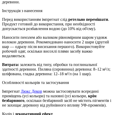
деревини.
Інструкція з нанесення
Перед використанням імпрегнат слід
ретельно перемішати
.
Продукт готовий до використання, при необхідності
допускається розбавлення водою (до 10% від об'єму).
Наносити пензлем або валиком рівномірним шаром уздовж
волокон деревини. Рекомендовано наносити 2 шари (другий
шар — одразу після висихання першого). Використовуйте
робочий одяг, оскільки висохлі плями засобу важко
видаляються.
Витрата:
залежить від типу, обробки та поглинальної
здатності деревини. Пиляна (сировинна) деревина: 8–12 м²/л;
шліфована, гладка деревина: 12–18 м²/л (на 1 шар).
Особливості кольорів та застосування
Імпрегнат
Люкс Декор
можна застосовувати всередині
приміщень (усі кольори) та назовні (усі кольори,
крім
безбарвного
, оскільки безбарвний засіб не містить пігментів і
не захищає деревину від руйнівного впливу УФ-променів).
Колір і
декоративний ефект