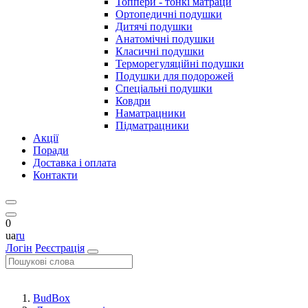
Топпери - тонкі матраци
Ортопедичні подушки
Дитячі подушки
Анатомічні подушки
Класичні подушки
Терморегуляційні подушки
Подушки для подорожей
Спеціальні подушки
Ковдри
Наматрацники
Підматрацники
Акції
Поради
Доставка і оплата
Контакти
0
ua
ru
Логін
Реєстрація
BudBox