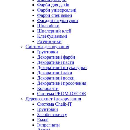
Фарби для дахів
Фарби універсальні
Фарби спеціальні
Фасадні штукатурки
Шпаклівки
Шпалерний клей
Клеї будівельні
Розчинники
Системи декорування
Ґрунтовки
Декоративні фарби
Декоративні пасти
Декоративні штукатурки
Декоративні лаки
Декоративні воски
Декоративні просочення
Колоранти
Система PROM-DECOR
Деревозахист і декорування
Система Chalk-IT
Ґрунтовки
Засоби захисту
Емалі
Імпрегнати