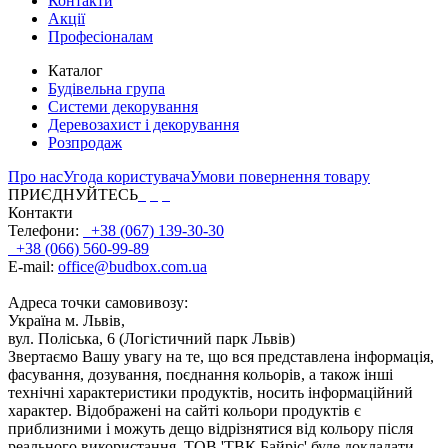
Контакти
Акції
Професіоналам
Каталог
Будівельна група
Системи декорування
Деревозахист і декорування
Розпродаж
Про нас
Угода користувача
Умови повернення товару
ПРИЄДНУЙТЕСЬ
Контакти
Телефони:
+38 (067) 139-30-30
+38 (066) 560-99-89
E-mail:
office@budbox.com.ua
Адреса точки самовивозу:
Україна м. Львів,
вул. Поліська, 6 (Логістичний парк Львів)
Звертаємо Вашу увагу на те, що вся представлена інформація,
фасування, дозування, поєднання кольорів, а також інші
технічні характеристики продуктів, носить інформаційний
характер. Відображені на сайті кольори продуктів є
приблизними і можуть дещо відрізнятися від кольору після
реального використання. ТОВ 'ТВК Байріс' буде докладати