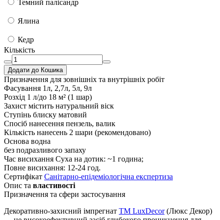
Темний палісандр
Ялина
Кедр
Кількість
Додати до Кошика
Призначення
для зовнішніх та внутрішніх робіт
Фасування
1л, 2,7л, 5л, 9л
Розхід
1 л/до 18 м² (1 шар)
Захист
містить натуральний віск
Ступінь блиску
матовий
Спосіб нанесення
пензель, валик
Кількість нанесень
2 шари (рекомендовано)
Основа
водна
без подразливого запаху
Час висихання
Суха на дотик: ~1 година;
Повне висихання: 12-24 год.
Сертифікат
Санітарно-епідеміологічна експертиза
Опис та
властивості
Призначення та сфери застосування
Декоративно-захисний імпрегнат
TM LuxDecor
(Люкс Декор)
— це високоефективний засіб глибокого проникнення для