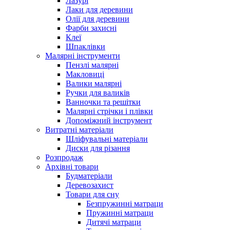
Лазурі
Лаки для деревини
Олії для деревини
Фарби захисні
Клеї
Шпаклівки
Малярні інструменти
Пензлі малярні
Макловиці
Валики малярні
Ручки для валиків
Ванночки та решітки
Малярні стрічки і плівки
Допоміжний інструмент
Витратні матеріали
Шліфувальні матеріали
Диски для різання
Розпродаж
Архівні товари
Будматеріали
Деревозахист
Товари для сну
Безпружинні матраци
Пружинні матраци
Дитячі матраци