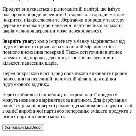
Продукт випускається в різноманітній палітрі, що імітує
благородні породи деревини. Створює благородне матове
покриття, підкреслюючи та зберігаючи природну текстуру
деревних волокон (при нанесенні надто великої кількості
шарів малюнок деревини може перекриватися).
Зверніть увагу:
колір імпрегнату в банку відрізняється від
підсумкового та проявляється в повній мірі лише після
повного висихання поверхні! Також остаточний відтінок
залежить від породи деревини, якості її шліфування та
кількості нанесених шарів.
Перед покраскою всієї площі обов'язково виконайте пробне
нанесення на невеликій непомітній ділянці для оцінки
підсумкового відтінку.
Через особливості виробництва окремі партії продукту
можуть незначно відрізнятися за відтінком. Для фарбування
однієї суцільної поверхні рекомендуємо використовувати засіб
з однієї виробничої партії або попередньо змішати продукти з
різних партій в одній ємності.
Усі товари LuxDecor