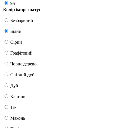
9л
Колір імпрегнату:
Безбарвний
Білий
Сірий
Графітовий
Чорне дерево
Світлий дуб
Дуб
Каштан
Тік
Махонь