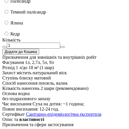
Палісандр
Темний палісандр
Ялина
Кедр
Кількість
Додати до Кошика
Призначення
для зовнішніх та внутрішніх робіт
Фасування
1л, 2,7л, 5л, 9л
Розхід
1 л/до 18 м² (1 шар)
Захист
містить натуральний віск
Ступінь блиску
матовий
Спосіб нанесення
пензель, валик
Кількість нанесень
2 шари (рекомендовано)
Основа
водна
без подразливого запаху
Час висихання
Суха на дотик: ~1 година;
Повне висихання: 12-24 год.
Сертифікат
Санітарно-епідеміологічна експертиза
Опис та
властивості
Призначення та сфери застосування