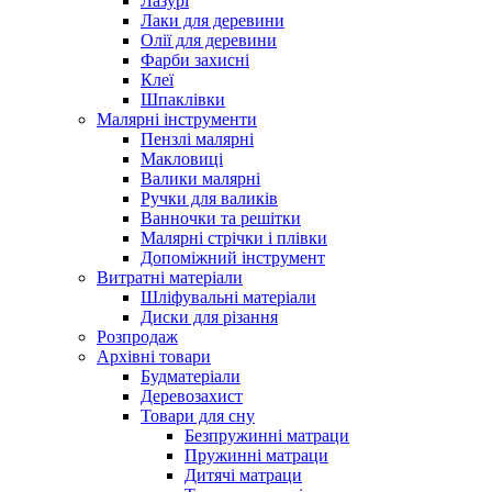
Лазурі
Лаки для деревини
Олії для деревини
Фарби захисні
Клеї
Шпаклівки
Малярні інструменти
Пензлі малярні
Макловиці
Валики малярні
Ручки для валиків
Ванночки та решітки
Малярні стрічки і плівки
Допоміжний інструмент
Витратні матеріали
Шліфувальні матеріали
Диски для різання
Розпродаж
Архівні товари
Будматеріали
Деревозахист
Товари для сну
Безпружинні матраци
Пружинні матраци
Дитячі матраци