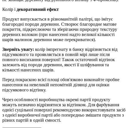
Колір і
декоративний ефект
Продукт випускається в різноманітній палітрі, що імітує
благородні породи деревини. Створює благородне матове
покриття, підкреслюючи та зберігаючи природну текстуру
деревних волокон (при нанесенні надто великої кількості
шарів малюнок деревини може перекриватися).
Зверніть увагу:
колір імпрегнату в банку відрізняється від
підсумкового та проявляється в повній мірі лише після
повного висихання поверхні! Також остаточний відтінок
залежить від породи деревини, якості її шліфування та
кількості нанесених шарів.
Перед покраскою всієї площі обов'язково виконайте пробне
нанесення на невеликій непомітній ділянці для оцінки
підсумкового відтінку.
Через особливості виробництва окремі партії продукту
можуть незначно відрізнятися за відтінком. Для фарбування
однієї суцільної поверхні рекомендуємо використовувати засіб
з однієї виробничої партії або попередньо змішати продукти з
різних партій в одній ємності.