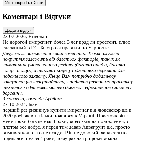
Усі товари LuxDecor
Коментарі і Відгуки
Додати відгук
23-07-2026
,
Николай
Не дорогой импрегнат, более 3 лет вряд ли простоит, плюс
сделанный в ЕС. Быстро отправили по Укрпочте
Дякуємо за замовлення і ваш коментар. Термін служби
покриття залежить від багатьох факторів, таких як
кліматичні умови вашого регіону (багато опадів, багато
сонця, тощо), а також процесу підготовки деревини для
подальшого захисту. Якщо Вам потрібно додаткову
консультацію - звертайтесь, з радістю розповімо правильну
технологію для максимально довгого і ефективного захисту
деревини.
З повагою, команда Будбокс.
27-10-2024
,
Іван
перший раз ризикнув купити імпрегнат від люксдекор ше в
2020 роуі, як він тільки появився в Україні. Простояв він в
мене трохи більше ніж 3 роки, зараз взяв на поновлення, з
плотом все добре, я перед тим давав Аквагрунт ше, просто
вимився колір і то не всюди. Він не дорогий, хоча сильно
піднялась ціна за 4 роки, тому раз на три роки можна