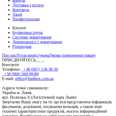
Бренди
Доставка і оплата
Контакти
Акції
Професіоналам
Каталог
Будівельна група
Системи декорування
Деревозахист і декорування
Розпродаж
Про нас
Угода користувача
Умови повернення товару
ПРИЄДНУЙТЕСЬ
Контакти
Телефони:
+38 (067) 139-30-30
+38 (066) 560-99-89
E-mail:
office@budbox.com.ua
Адреса точки самовивозу:
Україна м. Львів,
вул. Поліська, 6 (Логістичний парк Львів)
Звертаємо Вашу увагу на те, що вся представлена інформація,
фасування, дозування, поєднання кольорів, а також інші
технічні характеристики продуктів, носить інформаційний
характер. Відображені на сайті кольори продуктів є