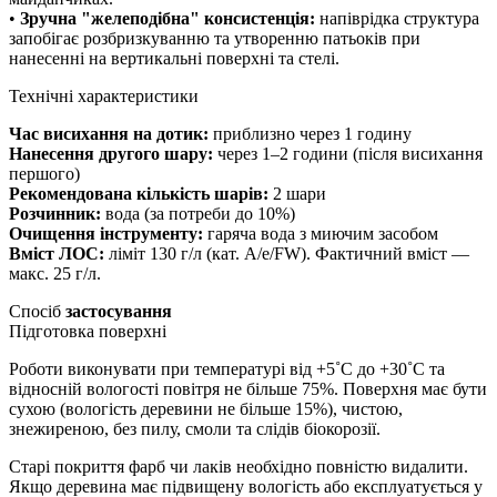
•
Зручна "желеподібна" консистенція:
напіврідка структура
запобігає розбризкуванню та утворенню патьоків при
нанесенні на вертикальні поверхні та стелі.
Технічні характеристики
Час висихання на дотик:
приблизно через 1 годину
Нанесення другого шару:
через 1–2 години (після висихання
першого)
Рекомендована кількість шарів:
2 шари
Розчинник:
вода (за потреби до 10%)
Очищення інструменту:
гаряча вода з миючим засобом
Вміст ЛОС:
ліміт 130 г/л (кат. A/e/FW). Фактичний вміст —
макс. 25 г/л.
Спосіб
застосування
Підготовка поверхні
Роботи виконувати при температурі від +5˚С до +30˚С та
відносній вологості повітря не більше 75%. Поверхня має бути
сухою (вологість деревини не більше 15%), чистою,
знежиреною, без пилу, смоли та слідів біокорозії.
Старі покриття фарб чи лаків необхідно повністю видалити.
Якщо деревина має підвищену вологість або експлуатується у