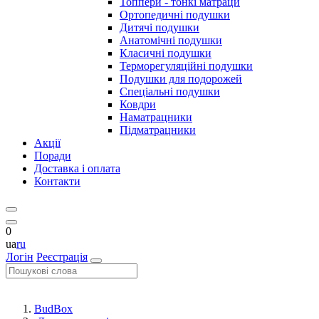
Топпери - тонкі матраци
Ортопедичні подушки
Дитячі подушки
Анатомічні подушки
Класичні подушки
Терморегуляційні подушки
Подушки для подорожей
Спеціальні подушки
Ковдри
Наматрацники
Підматрацники
Акції
Поради
Доставка і оплата
Контакти
0
ua
ru
Логін
Реєстрація
BudBox