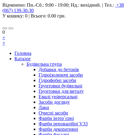
Відчинено:
Пн.-Сб.: 9:00 - 19:00; Нд.: вихідний.
|
Тел.:
+38
(067) 139-30-30
У кошику:
0
| Всього:
0.00 грн.
0
×
×
Головна
Каталог
Будівельна група
Добавки до бетонів
Гідроізолюючі засоби
Гідрофобні засоби
Ґрунтовки будівельні
Ґрунтовки для металу
Емалі універсальні
Засоби догляду
Лаки
Очисні засоби
Фарби інтер`єрні
Фарби реноваційні V33
Фарби декоративні
Фарби фасадні