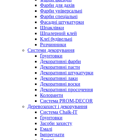
Фарби для дахів
Фарби універсальні
Фарби спеціальні
Фасадні штукатурки
Шпаклівки
Шпалерний клей
Клеї будівельні
Розчинники
Системи декорування
Ґрунтовки
Декоративні фарби
Декоративні пасти
Декоративні штукатурки
Декоративні лаки
Декоративні воски
Декоративні просочення
Колоранти
Система PROM-DECOR
Деревозахист і декорування
Система Chalk-IT
Ґрунтовки
Засоби захисту
Емалі
Імпрегнати