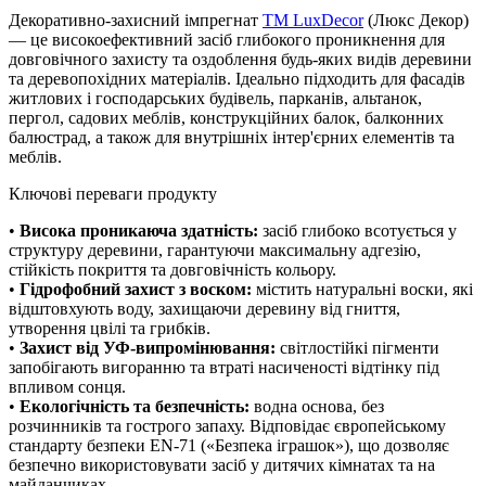
Декоративно-захисний імпрегнат
TM LuxDecor
(Люкс Декор)
— це високоефективний засіб глибокого проникнення для
довговічного захисту та оздоблення будь-яких видів деревини
та деревопохідних матеріалів. Ідеально підходить для фасадів
житлових і господарських будівель, парканів, альтанок,
пергол, садових меблів, конструкційних балок, балконних
балюстрад, а також для внутрішніх інтер'єрних елементів та
меблів.
Ключові переваги продукту
•
Висока проникаюча здатність:
засіб глибоко всотується у
структуру деревини, гарантуючи максимальну адгезію,
стійкість покриття та довговічність кольору.
•
Гідрофобний захист з воском:
містить натуральні воски, які
відштовхують воду, захищаючи деревину від гниття,
утворення цвілі та грибків.
•
Захист від УФ-випромінювання:
світлостійкі пігменти
запобігають вигоранню та втраті насиченості відтінку під
впливом сонця.
•
Екологічність та безпечність:
водна основа, без
розчинників та гострого запаху. Відповідає європейському
стандарту безпеки EN-71 («Безпека іграшок»), що дозволяє
безпечно використовувати засіб у дитячих кімнатах та на
майданчиках.