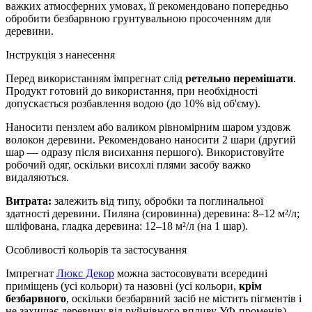
важких атмосферних умовах, її рекомендовано попередньо
обробити безбарвною грунтувальною просоченням для
деревини.
Інструкція з нанесення
Перед використанням імпрегнат слід
ретельно перемішати
.
Продукт готовий до використання, при необхідності
допускається розбавлення водою (до 10% від об'єму).
Наносити пензлем або валиком рівномірним шаром уздовж
волокон деревини. Рекомендовано наносити 2 шари (другий
шар — одразу після висихання першого). Використовуйте
робочий одяг, оскільки висохлі плями засобу важко
видаляються.
Витрата:
залежить від типу, обробки та поглинальної
здатності деревини. Пиляна (сировинна) деревина: 8–12 м²/л;
шліфована, гладка деревина: 12–18 м²/л (на 1 шар).
Особливості кольорів та застосування
Імпрегнат
Люкс Декор
можна застосовувати всередині
приміщень (усі кольори) та назовні (усі кольори,
крім
безбарвного
, оскільки безбарвний засіб не містить пігментів і
не захищає деревину від руйнівного впливу УФ-променів).