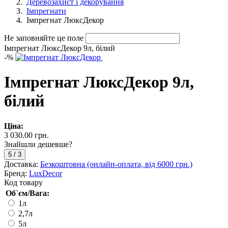
Деревозахист і декорування
Імпрегнати
Імпрегнат ЛюксДекор
Не заповняйте це поле
Імпрегнат ЛюксДекор 9л, білий
-
%
Імпрегнат ЛюксДекор 9л,
білий
Ціна:
3 030.00 грн.
Знайшли дешевше?
5
/
3
Доставка:
Безкоштовна (онлайн-оплата, від 6000 грн.)
Бренд:
LuxDecor
Код товару
Об`єм/Вага:
1л
2,7л
5л