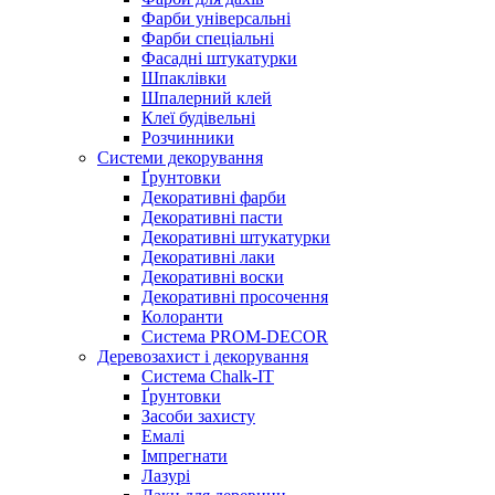
Фарби універсальні
Фарби спеціальні
Фасадні штукатурки
Шпаклівки
Шпалерний клей
Клеї будівельні
Розчинники
Системи декорування
Ґрунтовки
Декоративні фарби
Декоративні пасти
Декоративні штукатурки
Декоративні лаки
Декоративні воски
Декоративні просочення
Колоранти
Система PROM-DECOR
Деревозахист і декорування
Система Chalk-IT
Ґрунтовки
Засоби захисту
Емалі
Імпрегнати
Лазурі