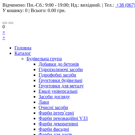
Відчинено:
Пн.-Сб.: 9:00 - 19:00; Нд.: вихідний.
|
Тел.:
+38 (067
У кошику:
0
| Всього:
0.00 грн.
0
×
×
Головна
Каталог
Будівельна група
Добавки до бетонів
Гідроізолюючі засоби
Гідрофобні засоби
Ґрунтовки будівельні
Ґрунтовки для металу
Емалі універсальні
Засоби догляду
Лаки
Очисні засоби
Фарби інтер`єрні
Фарби реноваційні V33
Фарби декоративні
Фарби фасадні
Фарби для дахів