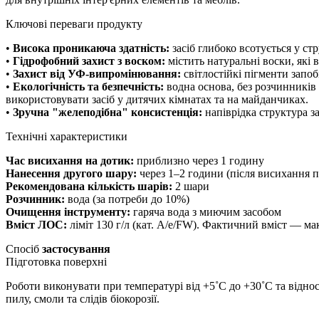
Ключові переваги продукту
•
Висока проникаюча здатність:
засіб глибоко всотується у ст
•
Гідрофобний захист з воском:
містить натуральні воски, які 
•
Захист від УФ-випромінювання:
світлостійкі пігменти запоб
•
Екологічність та безпечність:
водна основа, без розчинників 
використовувати засіб у дитячих кімнатах та на майданчиках.
•
Зручна "желеподібна" консистенція:
напіврідка структура з
Технічні характеристики
Час висихання на дотик:
приблизно через 1 годину
Нанесення другого шару:
через 1–2 години (після висихання 
Рекомендована кількість шарів:
2 шари
Розчинник:
вода (за потреби до 10%)
Очищення інструменту:
гаряча вода з миючим засобом
Вміст ЛОС:
ліміт 130 г/л (кат. A/e/FW). Фактичний вміст — макс
Спосіб
застосування
Підготовка поверхні
Роботи виконувати при температурі від +5˚С до +30˚С та відно
пилу, смоли та слідів біокорозії.