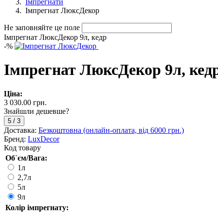
Імпрегнати
Імпрегнат ЛюксДекор
Не заповняйте це поле
Імпрегнат ЛюксДекор 9л, кедр
-
%
Імпрегнат ЛюксДекор 9л, кед
Ціна:
3 030.00 грн.
Знайшли дешевше?
5
/
3
Доставка:
Безкоштовна (онлайн-оплата, від 6000 грн.)
Бренд:
LuxDecor
Код товару
Об`єм/Вага:
1л
2,7л
5л
9л
Колір імпрегнату: