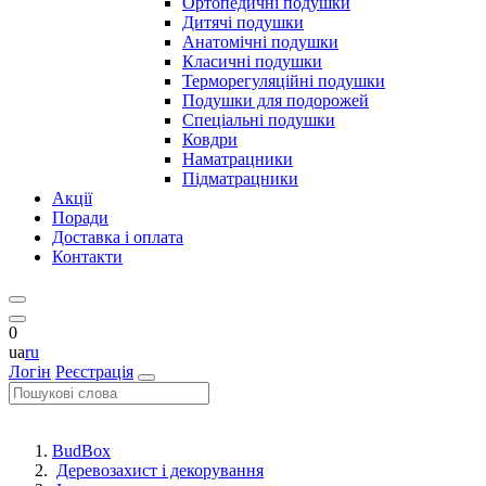
Ортопедичні подушки
Дитячі подушки
Анатомічні подушки
Класичні подушки
Терморегуляційні подушки
Подушки для подорожей
Спеціальні подушки
Ковдри
Наматрацники
Підматрацники
Акції
Поради
Доставка і оплата
Контакти
0
ua
ru
Логін
Реєстрація
BudBox
Деревозахист і декорування