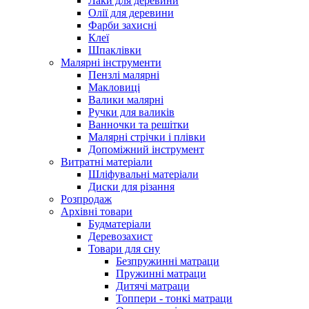
Лаки для деревини
Олії для деревини
Фарби захисні
Клеї
Шпаклівки
Малярні інструменти
Пензлі малярні
Макловиці
Валики малярні
Ручки для валиків
Ванночки та решітки
Малярні стрічки і плівки
Допоміжний інструмент
Витратні матеріали
Шліфувальні матеріали
Диски для різання
Розпродаж
Архівні товари
Будматеріали
Деревозахист
Товари для сну
Безпружинні матраци
Пружинні матраци
Дитячі матраци
Топпери - тонкі матраци