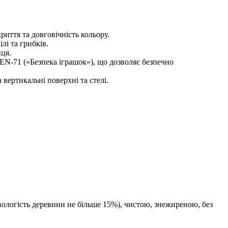
риття та довговічність кольору.
лі та грибків.
нця.
 EN-71 («Безпека іграшок»), що дозволяє безпечно
вертикальні поверхні та стелі.
вологість деревини не більше 15%), чистою, знежиреною, без