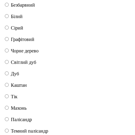
Безбарвний
Білий
Сірий
Графітовий
Чорне дерево
Світлий дуб
Дуб
Каштан
Тік
Махонь
Палісандр
Темний палісандр