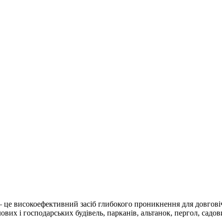
це високоефективний засіб глибокого проникнення для довговічн
лових і господарських будівель, парканів, альтанок, пергол, садо