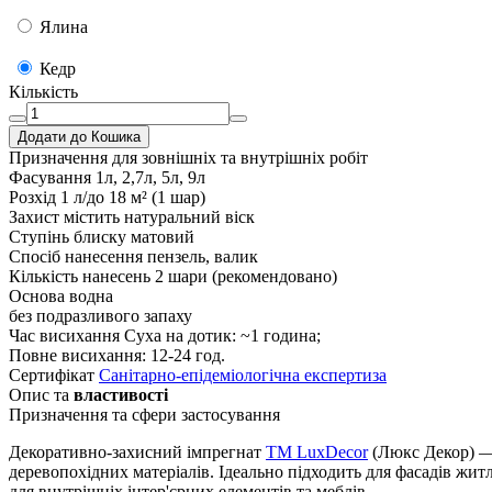
Ялина
Кедр
Кількість
Додати до Кошика
Призначення
для зовнішніх та внутрішніх робіт
Фасування
1л, 2,7л, 5л, 9л
Розхід
1 л/до 18 м² (1 шар)
Захист
містить натуральний віск
Ступінь блиску
матовий
Спосіб нанесення
пензель, валик
Кількість нанесень
2 шари (рекомендовано)
Основа
водна
без подразливого запаху
Час висихання
Суха на дотик: ~1 година;
Повне висихання: 12-24 год.
Сертифікат
Санітарно-епідеміологічна експертиза
Опис та
властивості
Призначення та сфери застосування
Декоративно-захисний імпрегнат
TM LuxDecor
(Люкс Декор) — 
деревопохідних матеріалів. Ідеально підходить для фасадів жит
для внутрішніх інтер'єрних елементів та меблів.