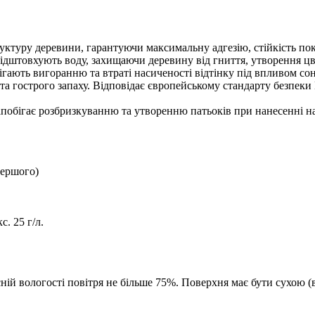
руктуру деревини, гарантуючи максимальну адгезію, стійкість пок
відштовхують воду, захищаючи деревину від гниття, утворення цві
ігають вигоранню та втраті насиченості відтінку під впливом со
та гострого запаху. Відповідає європейському стандарту безпеки
апобігає розбризкуванню та утворенню патьоків при нанесенні на 
першого)
. 25 г/л.
сній вологості повітря не більше 75%. Поверхня має бути сухою (