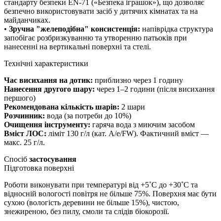
стандарту безпеки EN-71 («Безпека іграшок»), що дозволяє
безпечно використовувати засіб у дитячих кімнатах та на
майданчиках.
•
Зручна "желеподібна" консистенція:
напіврідка структура
запобігає розбризкуванню та утворенню патьоків при
нанесенні на вертикальні поверхні та стелі.
Технічні характеристики
Час висихання на дотик:
приблизно через 1 годину
Нанесення другого шару:
через 1–2 години (після висихання
першого)
Рекомендована кількість шарів:
2 шари
Розчинник:
вода (за потреби до 10%)
Очищення інструменту:
гаряча вода з миючим засобом
Вміст ЛОС:
ліміт 130 г/л (кат. A/e/FW). Фактичний вміст —
макс. 25 г/л.
Спосіб
застосування
Підготовка поверхні
Роботи виконувати при температурі від +5˚С до +30˚С та
відносній вологості повітря не більше 75%. Поверхня має бути
сухою (вологість деревини не більше 15%), чистою,
знежиреною, без пилу, смоли та слідів біокорозії.