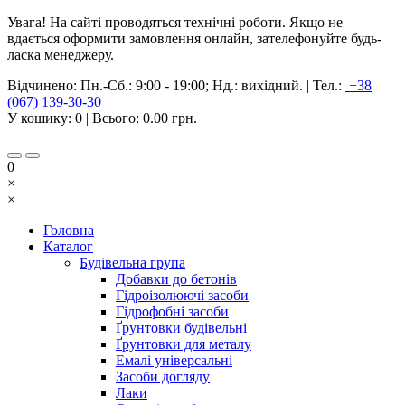
Увага! На сайті проводяться технічні роботи. Якщо не
вдається оформити замовлення онлайн, зателефонуйте будь-
ласка менеджеру.
Відчинено:
Пн.-Сб.: 9:00 - 19:00; Нд.: вихідний.
|
Тел.:
+38
(067) 139-30-30
У кошику:
0
| Всього:
0.00 грн.
0
×
×
Головна
Каталог
Будівельна група
Добавки до бетонів
Гідроізолюючі засоби
Гідрофобні засоби
Ґрунтовки будівельні
Ґрунтовки для металу
Емалі універсальні
Засоби догляду
Лаки