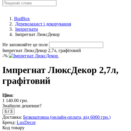
BudBox
Деревозахист і декорування
Імпрегнати
Імпрегнат ЛюксДекор
Не заповняйте це поле
Імпрегнат ЛюксДекор 2,7л, графітовий
-
%
Імпрегнат ЛюксДекор 2,7л,
графітовий
Ціна:
1 140.00 грн.
Знайшли дешевше?
5
/
3
Доставка:
Безкоштовна (онлайн-оплата, від 6000 грн.)
Бренд:
LuxDecor
Код товару