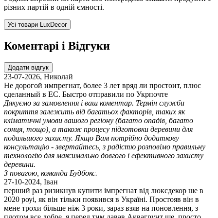
різних партій в одній ємності.
Усі товари LuxDecor
Коментарі і Відгуки
Додати відгук
23-07-2026
,
Николай
Не дорогой импрегнат, более 3 лет вряд ли простоит, плюс
сделанный в ЕС. Быстро отправили по Укрпочте
Дякуємо за замовлення і ваш коментар. Термін служби
покриття залежить від багатьох факторів, таких як
кліматичні умови вашого регіону (багато опадів, багато
сонця, тощо), а також процесу підготовки деревини для
подальшого захисту. Якщо Вам потрібно додаткову
консультацію - звертайтесь, з радістю розповімо правильну
технологію для максимально довгого і ефективного захисту
деревини.
З повагою, команда Будбокс.
27-10-2024
,
Іван
перший раз ризикнув купити імпрегнат від люксдекор ше в
2020 роуі, як він тільки появився в Україні. Простояв він в
мене трохи більше ніж 3 роки, зараз взяв на поновлення, з
плотом все добре, я перед тим давав Аквагрунт ше, просто