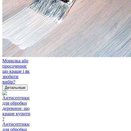
Морилка або
просочення:
що краще і як
зробити
вибір?
Детальніше
Антисептики
для обробки