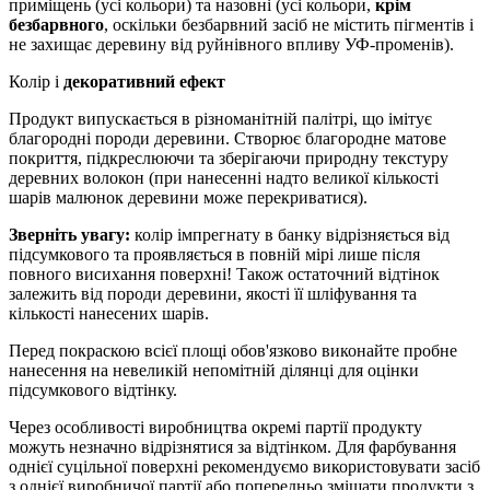
приміщень (усі кольори) та назовні (усі кольори,
крім
безбарвного
, оскільки безбарвний засіб не містить пігментів і
не захищає деревину від руйнівного впливу УФ-променів).
Колір і
декоративний ефект
Продукт випускається в різноманітній палітрі, що імітує
благородні породи деревини. Створює благородне матове
покриття, підкреслюючи та зберігаючи природну текстуру
деревних волокон (при нанесенні надто великої кількості
шарів малюнок деревини може перекриватися).
Зверніть увагу:
колір імпрегнату в банку відрізняється від
підсумкового та проявляється в повній мірі лише після
повного висихання поверхні! Також остаточний відтінок
залежить від породи деревини, якості її шліфування та
кількості нанесених шарів.
Перед покраскою всієї площі обов'язково виконайте пробне
нанесення на невеликій непомітній ділянці для оцінки
підсумкового відтінку.
Через особливості виробництва окремі партії продукту
можуть незначно відрізнятися за відтінком. Для фарбування
однієї суцільної поверхні рекомендуємо використовувати засіб
з однієї виробничої партії або попередньо змішати продукти з