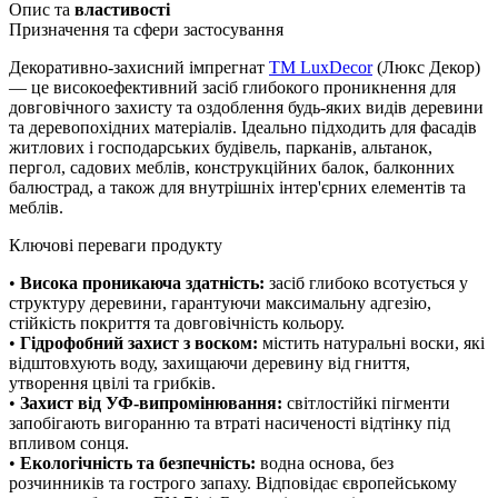
Опис та
властивості
Призначення та сфери застосування
Декоративно-захисний імпрегнат
TM LuxDecor
(Люкс Декор)
— це високоефективний засіб глибокого проникнення для
довговічного захисту та оздоблення будь-яких видів деревини
та деревопохідних матеріалів. Ідеально підходить для фасадів
житлових і господарських будівель, парканів, альтанок,
пергол, садових меблів, конструкційних балок, балконних
балюстрад, а також для внутрішніх інтер'єрних елементів та
меблів.
Ключові переваги продукту
•
Висока проникаюча здатність:
засіб глибоко всотується у
структуру деревини, гарантуючи максимальну адгезію,
стійкість покриття та довговічність кольору.
•
Гідрофобний захист з воском:
містить натуральні воски, які
відштовхують воду, захищаючи деревину від гниття,
утворення цвілі та грибків.
•
Захист від УФ-випромінювання:
світлостійкі пігменти
запобігають вигоранню та втраті насиченості відтінку під
впливом сонця.
•
Екологічність та безпечність:
водна основа, без
розчинників та гострого запаху. Відповідає європейському