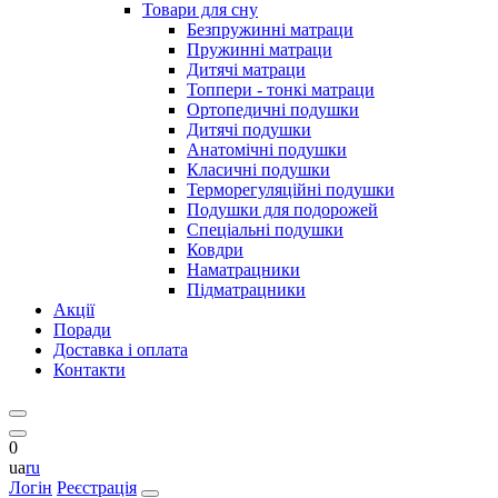
Товари для сну
Безпружинні матраци
Пружинні матраци
Дитячі матраци
Топпери - тонкі матраци
Ортопедичні подушки
Дитячі подушки
Анатомічні подушки
Класичні подушки
Терморегуляційні подушки
Подушки для подорожей
Спеціальні подушки
Ковдри
Наматрацники
Підматрацники
Акції
Поради
Доставка і оплата
Контакти
0
ua
ru
Логін
Реєстрація