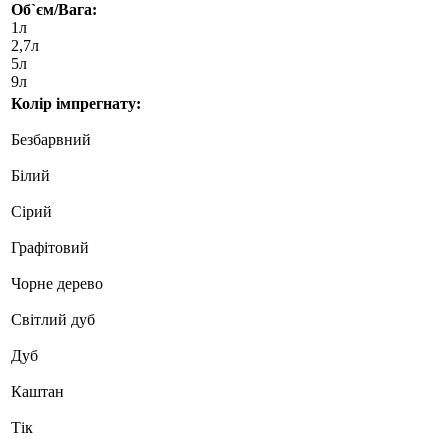
Об`єм/Вага:
1л
2,7л
5л
9л
Колір імпрегнату:
Безбарвний
Білий
Сірий
Графітовий
Чорне дерево
Світлий дуб
Дуб
Каштан
Тік