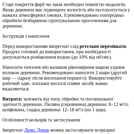
Старі покриття фарб чи лаків необхідно повністю видалити.
Якщо деревина має підвищену вологість або експлуатується у
важких атмосферних умовах, її рекомендовано попередньо
обробити безбарвною грунтувальною просоченням для
деревини.
Інструкція з нанесення
Перед використанням імпрегнат слід
ретельно перемішати
.
Продукт готовий до використання, при необхідності
допускається розбавлення водою (до 10% від об'єму).
Наносити пензлем або валиком рівномірним шаром уздовж
волокон деревини. Рекомендовано наносити 2 шари (другий
шар — одразу після висихання першого). Використовуйте
робочий одяг, оскільки висохлі плями засобу важко
видаляються.
Витрата:
залежить від типу, обробки та поглинальної
здатності деревини. Пиляна (сировинна) деревина: 8–12 м²/л;
шліфована, гладка деревина: 12–18 м²/л (на 1 шар).
Особливості кольорів та застосування
Імпрегнат
Люкс Декор
можна застосовувати всередині