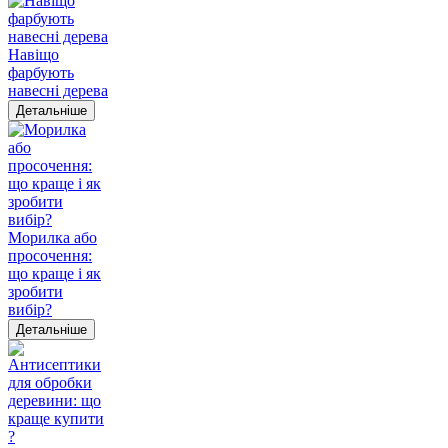
Навіщо
фарбують
навесні дерева
Детальніше
Морилка або
просочення:
що краще і як
зробити
вибір?
Детальніше