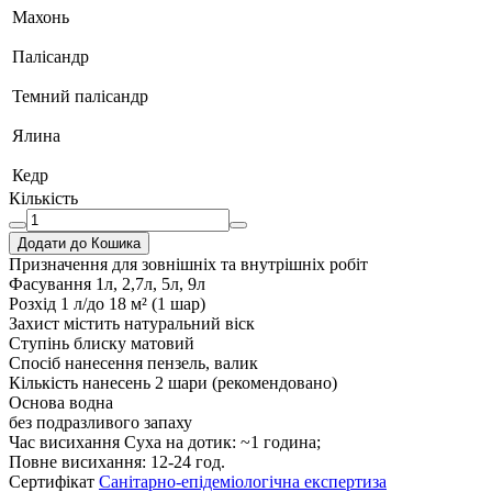
Махонь
Палісандр
Темний палісандр
Ялина
Кедр
Кількість
Додати до Кошика
Призначення
для зовнішніх та внутрішніх робіт
Фасування
1л, 2,7л, 5л, 9л
Розхід
1 л/до 18 м² (1 шар)
Захист
містить натуральний віск
Ступінь блиску
матовий
Спосіб нанесення
пензель, валик
Кількість нанесень
2 шари (рекомендовано)
Основа
водна
без подразливого запаху
Час висихання
Суха на дотик: ~1 година;
Повне висихання: 12-24 год.
Сертифікат
Санітарно-епідеміологічна експертиза