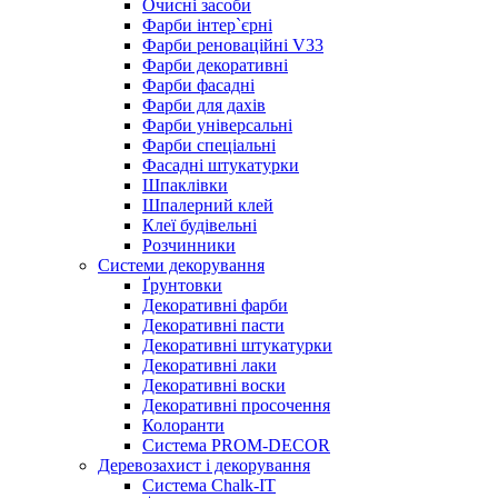
Очисні засоби
Фарби інтер`єрні
Фарби реноваційні V33
Фарби декоративні
Фарби фасадні
Фарби для дахів
Фарби універсальні
Фарби спеціальні
Фасадні штукатурки
Шпаклівки
Шпалерний клей
Клеї будівельні
Розчинники
Системи декорування
Ґрунтовки
Декоративні фарби
Декоративні пасти
Декоративні штукатурки
Декоративні лаки
Декоративні воски
Декоративні просочення
Колоранти
Система PROM-DECOR
Деревозахист і декорування
Система Chalk-IT