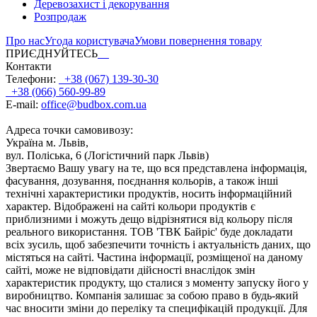
Деревозахист і декорування
Розпродаж
Про нас
Угода користувача
Умови повернення товару
ПРИЄДНУЙТЕСЬ
Контакти
Телефони:
+38 (067) 139-30-30
+38 (066) 560-99-89
E-mail:
office@budbox.com.ua
Адреса точки самовивозу:
Україна м. Львів,
вул. Поліська, 6 (Логістичний парк Львів)
Звертаємо Вашу увагу на те, що вся представлена інформація,
фасування, дозування, поєднання кольорів, а також інші
технічні характеристики продуктів, носить інформаційний
характер. Відображені на сайті кольори продуктів є
приблизними і можуть дещо відрізнятися від кольору після
реального використання. ТОВ 'ТВК Байріс' буде докладати
всіх зусиль, щоб забезпечити точність і актуальність даних, що
містяться на сайті. Частина інформації, розміщеної на даному
сайті, може не відповідати дійсності внаслідок змін
характеристик продукту, що сталися з моменту запуску його у
виробництво. Компанія залишає за собою право в будь-який
час вносити зміни до переліку та специфікацій продукції. Для