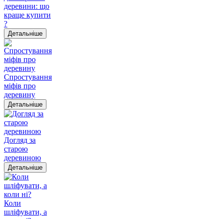
деревини: що
краще купити
?
Детальніше
Спростування
міфів про
деревину
Детальніше
Догляд за
старою
деревиною
Детальніше
Коли
шліфувати, а