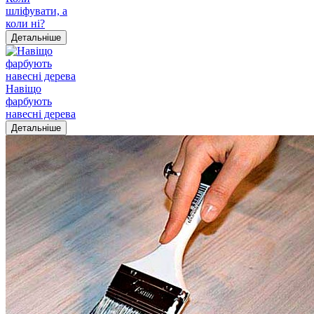
шліфувати, а
коли ні?
Детальніше
Навіщо
фарбують
навесні дерева
Детальніше