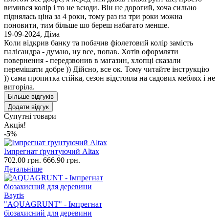
вимився колір і то не всюди. Він не дорогий, хоча сильно
піднялась ціна за 4 роки, тому раз на три роки можна
поновити, тим більше шо береш набагато менше.
19-09-2024
,
Діма
Коли відкрив банку та побачив фіолетовий колір замість
палісандра - думаю, ну все, попав. Хотів оформляти
повернення - передзвонив в магазин, хлопці сказали
перемішати добре )) Дійсно, все ок. Тому читайте інструкцію
)) сама пропитка стійка, сезон відстояла на садових меблях і не
вигоріла.
Більше відгуків
Додати відгук
Супутні товари
Акція!
-5
%
Імпрегнат ґрунтуючий Altax
702.00 грн.
666.90 грн.
Детальніше
"AQUAGRUNT" - Імпрегнат
біозахисний для деревини