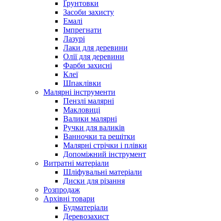
Ґрунтовки
Засоби захисту
Емалі
Імпрегнати
Лазурі
Лаки для деревини
Олії для деревини
Фарби захисні
Клеї
Шпаклівки
Малярні інструменти
Пензлі малярні
Макловиці
Валики малярні
Ручки для валиків
Ванночки та решітки
Малярні стрічки і плівки
Допоміжний інструмент
Витратні матеріали
Шліфувальні матеріали
Диски для різання
Розпродаж
Архівні товари
Будматеріали
Деревозахист