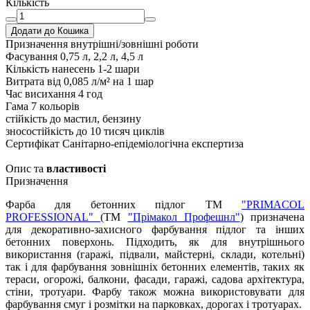
Кількість
Додати до Кошика
Призначення
внутрішні/зовнішні роботи
Фасування
0,75 л, 2,2 л, 4,5 л
Кількість нанесень
1-2 шари
Витрата
від 0,085 л/м² на 1 шар
Час висихання
4 год
Гама
7 кольорів
стійкість до
мастил, бензину
зносостійкість
до 10 тисяч циклів
Сертифікат
Санітарно-епідеміологічна експертиза
Опис та
властивості
Призначення
Фарба для бетонних підлог ТМ
"PRIMACOL
PROFESSIONAL"
(ТМ
"Прімакол Профешнл"
) призначена
для декоративно-захисного фарбування підлог та інших
бетонних поверхонь. Підходить, як для внутрішнього
використання (гаражі, підвали, майстерні, склади, котельні)
так і для фарбування зовнішніх бетонних елементів, таких як
тераси, огорожі, балкони, фасади, гаражі, садова архітектура,
стіни, тротуари. Фарбу також можна використовувати для
фарбування смуг і розмітки на парковках, дорогах і тротуарах.