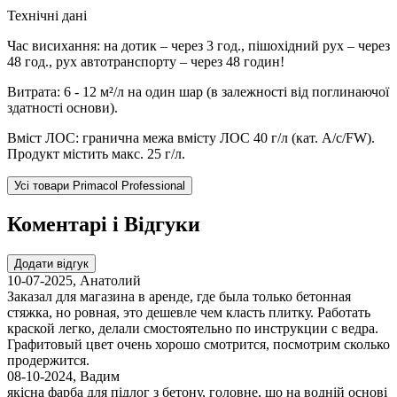
Технічні дані
Час висихання: на дотик – через 3 год., пішохідний рух – через
48 год., рух автотранспорту – через 48 годин!
Витрата: 6 - 12 м²/л на один шар (в залежності від поглинаючої
здатності основи).
Вміст ЛОС: гранична межа вмісту ЛОС 40 г/л (кат. A/c/FW).
Продукт містить макс. 25 г/л.
Усі товари Primacol Professional
Коментарі і Відгуки
Додати відгук
10-07-2025
,
Анатолий
Заказал для магазина в аренде, где была только бетонная
стяжка, но ровная, это дешевле чем класть плитку. Работать
краской легко, делали смостоятельно по инструкции с ведра.
Графитовый цвет очень хорошо смотрится, посмотрим сколько
продержится.
08-10-2024
,
Вадим
якісна фарба для підлог з бетону, головне, що на водній основі