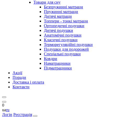
Товари для сну
Безпружинні матраци
Пружинні матраци
Дитячі матраци
Топпери - тонкі матраци
Ортопедичні подушки
Дитячі подушки
Анатомічні подушки
Класичні подушки
Терморегуляційні подушки
Подушки для подорожей
Спеціальні подушки
Ковдри
Наматрацники
Підматрацники
Акції
Поради
Доставка і оплата
Контакти
0
ua
ru
Логін
Реєстрація