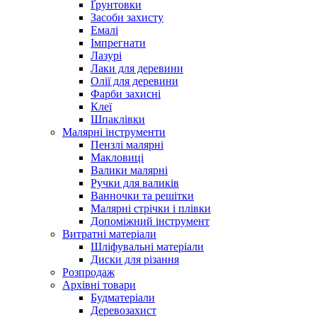
Ґрунтовки
Засоби захисту
Емалі
Імпрегнати
Лазурі
Лаки для деревини
Олії для деревини
Фарби захисні
Клеї
Шпаклівки
Малярні інструменти
Пензлі малярні
Макловиці
Валики малярні
Ручки для валиків
Ванночки та решітки
Малярні стрічки і плівки
Допоміжний інструмент
Витратні матеріали
Шліфувальні матеріали
Диски для різання
Розпродаж
Архівні товари
Будматеріали
Деревозахист