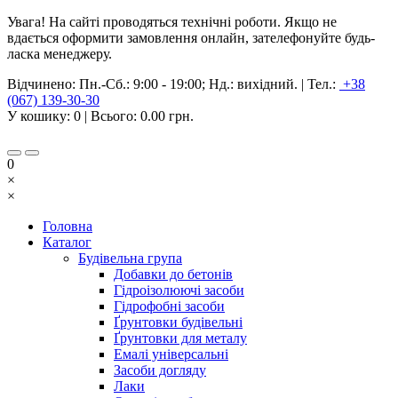
Увага! На сайті проводяться технічні роботи. Якщо не
вдається оформити замовлення онлайн, зателефонуйте будь-
ласка менеджеру.
Відчинено:
Пн.-Сб.: 9:00 - 19:00; Нд.: вихідний.
|
Тел.:
+38
(067) 139-30-30
У кошику:
0
| Всього:
0.00 грн.
0
×
×
Головна
Каталог
Будівельна група
Добавки до бетонів
Гідроізолюючі засоби
Гідрофобні засоби
Ґрунтовки будівельні
Ґрунтовки для металу
Емалі універсальні
Засоби догляду
Лаки