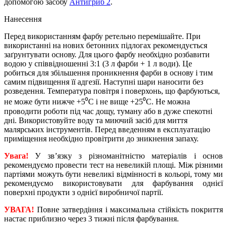
допомогою засобу
Антигриб 2
.
Нанесення
Перед використанням фарбу ретельно перемішайте. При
використанні на нових бетонних підлогах рекомендується
заґрунтувати основу. Для цього фарбу необхідно розбавити
водою у співвідношенні 3:1 (3 л фарби + 1 л води). Це
робиться для збільшення проникнення фарби в основу і тим
самим підвищення її адгезії. Наступні шари наносити без
розведення. Температура повітря і поверхонь, що фарбуються,
не може бути нижче +5⁰С і не вище +25⁰С. Не можна
проводити роботи під час дощу, туману або в дуже спекотні
дні. Використовуйте воду та миючий засіб для миття
малярських інструментів. Перед введенням в експлуатацію
приміщення необхідно провітрити до зникнення запаху.
Увага!
У зв’язку з різноманітністю матеріалів і основ
рекомендуємо провести тест на невеликій площі. Між різними
партіями можуть бути невеликі відмінності в кольорі, тому ми
рекомендуємо використовувати для фарбування однієї
поверхні продукти з однієї виробничої партії.
УВАГА!
Повне затвердіння і максимальна стійкість покриття
настає приблизно через 3 тижні після фарбування.