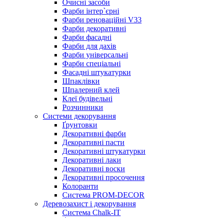
Очисні засоби
Фарби інтер`єрні
Фарби реноваційні V33
Фарби декоративні
Фарби фасадні
Фарби для дахів
Фарби універсальні
Фарби спеціальні
Фасадні штукатурки
Шпаклівки
Шпалерний клей
Клеї будівельні
Розчинники
Системи декорування
Ґрунтовки
Декоративні фарби
Декоративні пасти
Декоративні штукатурки
Декоративні лаки
Декоративні воски
Декоративні просочення
Колоранти
Система PROM-DECOR
Деревозахист і декорування
Система Chalk-IT