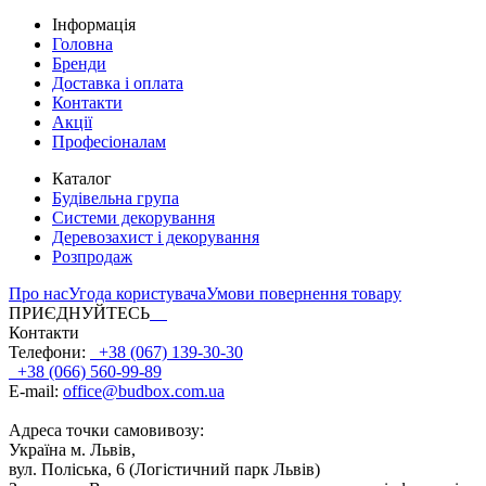
Інформація
Головна
Бренди
Доставка і оплата
Контакти
Акції
Професіоналам
Каталог
Будівельна група
Системи декорування
Деревозахист і декорування
Розпродаж
Про нас
Угода користувача
Умови повернення товару
ПРИЄДНУЙТЕСЬ
Контакти
Телефони:
+38 (067) 139-30-30
+38 (066) 560-99-89
E-mail:
office@budbox.com.ua
Адреса точки самовивозу:
Україна м. Львів,
вул. Поліська, 6 (Логістичний парк Львів)