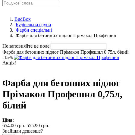
BudBox
Будівельна група
Фарби спеціальні
Фарба для бетонних підлог Прімакол Профешнл
Не заповняйте це поле
Фарба для бетонних підлог Прімакол Профешнл 0,75л, білий
-
15
%
Акція!
Фарба для бетонних підлог
Прімакол Профешнл 0,75л,
білий
Ціна:
654.00 грн.
555.90 грн.
Знайшли дешевше?