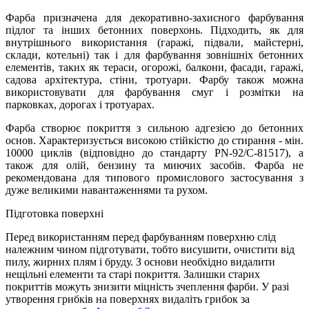
Фарба призначена для декоративно-захисного фарбування
підлог та інших бетонних поверхонь. Підходить, як для
внутрішнього використання (гаражі, підвали, майстерні,
склади, котельні) так і для фарбування зовнішніх бетонних
елементів, таких як тераси, огорожі, балкони, фасади, гаражі,
садова архітектура, стіни, тротуари. Фарбу також можна
використовувати для фарбування смуг і розмітки на
парковках, дорогах і тротуарах.
Фарба створює покриття з сильною адгезією до бетонних
основ. Характеризується високою стійкістю до стирання - мін.
10000 циклів (відповідно до стандарту PN-92/C-81517), а
також для олій, бензину та миючих засобів. Фарба не
рекомендована для типового промислового застосування з
дуже великими навантаженнями та рухом.
Підготовка поверхні
Перед використанням перед фарбуванням поверхню слід
належним чином підготувати, тобто висушити, очистити від
пилу, жирних плям і бруду. З основи необхідно видалити
нещільні елементи та старі покриття. Залишки старих
покриттів можуть знизити міцність зчеплення фарби. У разі
утворення грибків на поверхнях видаліть грибок за