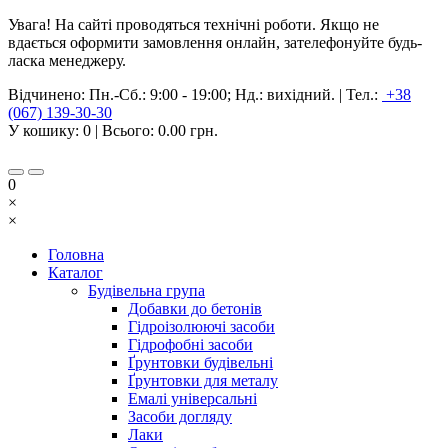
Увага! На сайті проводяться технічні роботи. Якщо не
вдається оформити замовлення онлайн, зателефонуйте будь-
ласка менеджеру.
Відчинено:
Пн.-Сб.: 9:00 - 19:00; Нд.: вихідний.
|
Тел.:
+38
(067) 139-30-30
У кошику:
0
| Всього:
0.00 грн.
0
×
×
Головна
Каталог
Будівельна група
Добавки до бетонів
Гідроізолюючі засоби
Гідрофобні засоби
Ґрунтовки будівельні
Ґрунтовки для металу
Емалі універсальні
Засоби догляду
Лаки