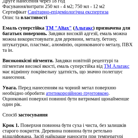
Друге нанесення
через 18 год
Фасування/витрати
250 мл - 4 м2; 750 мл - 12 м2
Сертифікат
Санітарно-епідеміологічна експертиза
Опис та
властивості
Емаль суперстійка
ТМ "Altax"
(
Альтакс
) призначена для
багатьох поверхонь.
Завдяки високій адгезії, емаль можна
можна використовувати для деревини, металу, бетону,
штукатурки, пластмас, алюмінію, оцинкованого металу, ПВХ
та ін.
Високоякісні пігменти.
Завдяки новітній рецептурі та
пігментам високої якості, емаль суперстійка від
ТМ Альтакс
має відмінну покрівельну здатність, що значно полегшує
нанесення.
Увага.
Перед нанесенням на чорний метал поверхню
необхідно обробити
атнтикорозійною ґрунтовкою
.
Оцинковані поверхні повинні бути витримані щонайменше
один рік.
Спосіб
застосування
Крок 1.
Поверхня повинна бути суха і чиста, без залишків
старого покриття. Деревина повинна бути ретельно
відшліфована. Засіб найкраще наносити при температурі