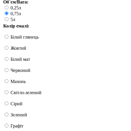
Об`єм/Вага:
0,25л
0,75л
5л
Колір емалі:
Білий глянець
Жовтий
Білий мат
Червоний
Махонь
Світло-зелений
Сірий
Зелений
Графіт