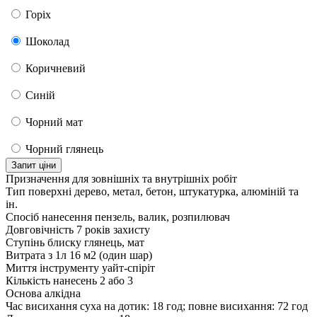
Горіх
Шоколад
Коричневий
Синій
Чорний мат
Чорний глянець
Запит ціни
Призначення
для зовнішніх та внутрішніх робіт
Тип поверхні
дерево, метал, бетон, штукатурка, алюміній та
ін.
Спосіб нанесення
пензель, валик, розпилювач
Довговічність
7 років захисту
Ступінь блиску
глянець, мат
Витрата з 1л
16 м2 (один шар)
Миття інструменту
уайт-спіріт
Кількість нанесень
2 або 3
Основа
алкідна
Час висихання
суха на дотик: 18 год; повне висихання: 72 год