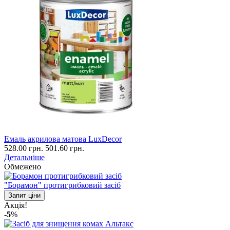
Емаль акрилова матова LuxDecor
528.00 грн.
501.60 грн.
Детальніше
Обмежено
"Борамон" протигрибковий засіб
Запит ціни
Акція!
-5
%