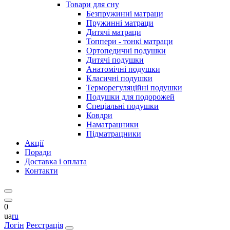
Товари для сну
Безпружинні матраци
Пружинні матраци
Дитячі матраци
Топпери - тонкі матраци
Ортопедичні подушки
Дитячі подушки
Анатомічні подушки
Класичні подушки
Терморегуляційні подушки
Подушки для подорожей
Спеціальні подушки
Ковдри
Наматрацники
Підматрацники
Акції
Поради
Доставка і оплата
Контакти
0
ua
ru
Логін
Реєстрація