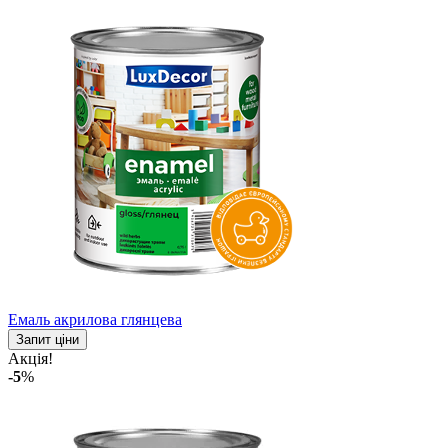
Емаль акрилова глянцева
Запит ціни
Акція!
-5
%