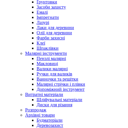
Ґрунтовки
Засоби захисту
Емалі
Імпрегнати
Лазурі
Лаки для деревини
Олії для деревини
Фарби захисні
Клеї
Шпаклівки
Малярні інструменти
Пензлі малярні
Макловиці
Валики малярні
Ручки для валиків
Ванночки та решітки
Малярні стрічки і плівки
Допоміжний інструмент
Витратні матеріали
Шліфувальні матеріали
Диски для різання
Розпродаж
Архівні товари
Будматеріали
Деревозахист