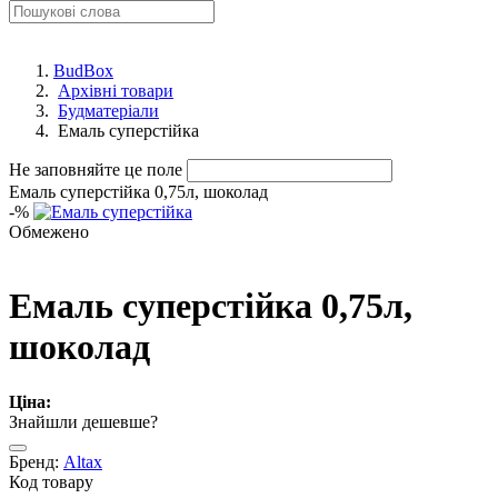
BudBox
Архівні товари
Будматеріали
Емаль суперстійка
Не заповняйте це поле
Емаль суперстійка 0,75л, шоколад
-
%
Обмежено
Емаль суперстійка 0,75л,
шоколад
Ціна:
Знайшли дешевше?
Бренд:
Altax
Код товару