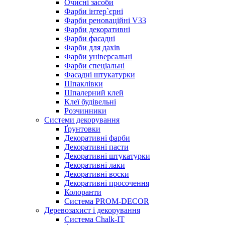
Очисні засоби
Фарби інтер`єрні
Фарби реноваційні V33
Фарби декоративні
Фарби фасадні
Фарби для дахів
Фарби універсальні
Фарби спеціальні
Фасадні штукатурки
Шпаклівки
Шпалерний клей
Клеї будівельні
Розчинники
Системи декорування
Ґрунтовки
Декоративні фарби
Декоративні пасти
Декоративні штукатурки
Декоративні лаки
Декоративні воски
Декоративні просочення
Колоранти
Система PROM-DECOR
Деревозахист і декорування
Система Chalk-IT