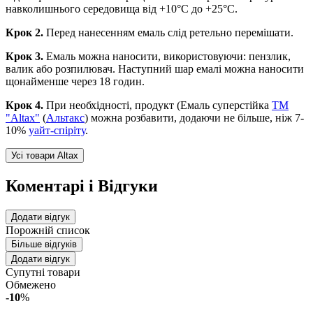
навколишнього середовища від +10°С до +25°С.
Крок 2.
Перед нанесенням емаль слід ретельно перемішати.
Крок 3.
Емаль можна наносити, використовуючи: пензлик,
валик або розпилювач. Наступний шар емалі можна наносити
щонайменше через 18 годин.
Крок 4.
При необхідності, продукт (Емаль суперстійка
ТМ
"Altax"
(
Альтакс
) можна розбавити, додаючи не більше, ніж 7-
10%
уайт-спіріту
.
Усі товари Altax
Коментарі і Відгуки
Додати відгук
Порожній список
Більше відгуків
Додати відгук
Супутні товари
Обмежено
-10
%