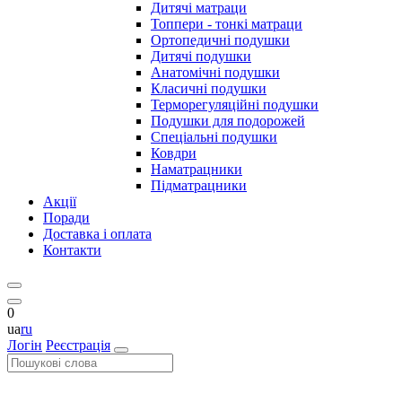
Дитячі матраци
Топпери - тонкі матраци
Ортопедичні подушки
Дитячі подушки
Анатомічні подушки
Класичні подушки
Терморегуляційні подушки
Подушки для подорожей
Спеціальні подушки
Ковдри
Наматрацники
Підматрацники
Акції
Поради
Доставка і оплата
Контакти
0
ua
ru
Логін
Реєстрація