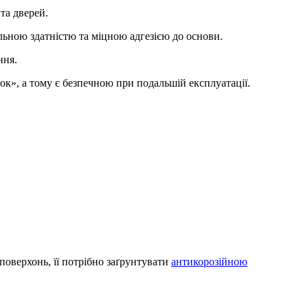
та дверей.
ьною здатністю та міцною адгезією до основи.
ння.
к», а тому є безпечною при подальшій експлуатації.
поверхонь, її потрібно заґрунтувати
антикорозійною