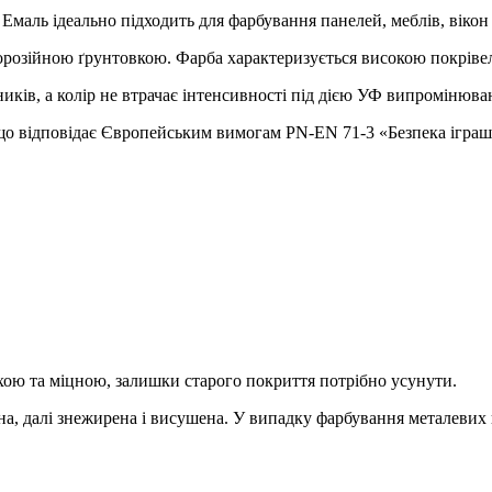
Емаль ідеально підходить для фарбування панелей, меблів, вікон 
орозійною ґрунтовкою. Фарба характеризується високою покрівел
иків, а колір не втрачає інтенсивності під дією УФ випромінюва
 що відповідає Європейським вимогам PN-EN 71-3 «Безпека іграшо
ою та міцною, залишки старого покриття потрібно усунути.
а, далі знежирена і висушена. У випадку фарбування металевих 