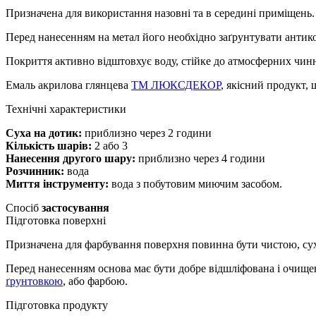
Призначена для використання назовні та в середині приміщень. 
Перед нанесенням на метал його необхідно заґрунтувати антик
Покриття активно відштовхує воду, стійке до атмосферних чинн
Емаль акрилова глянцева
ТМ ЛЮКСДЕКОР
, якісний продукт,
Технічні характеристики
Суха на дотик:
приблизно через 2 години
Кількість шарів:
2 або 3
Нанесення другого шару:
приблизно через 4 години
Розчинник:
вода
Миття інструменту:
вода з побутовим миючим засобом.
Спосіб
застосування
Підготовка поверхні
Призначена для фарбування поверхня повинна бути чистою, сух
Перед нанесенням основа має бути добре відшліфована і очищен
ґрунтовкою
, або фарбою.
Підготовка продукту