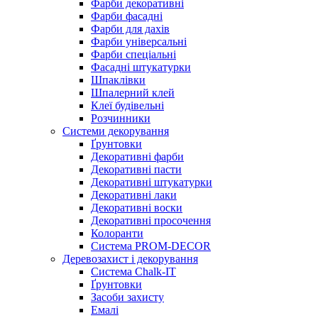
Фарби декоративні
Фарби фасадні
Фарби для дахів
Фарби універсальні
Фарби спеціальні
Фасадні штукатурки
Шпаклівки
Шпалерний клей
Клеї будівельні
Розчинники
Системи декорування
Ґрунтовки
Декоративні фарби
Декоративні пасти
Декоративні штукатурки
Декоративні лаки
Декоративні воски
Декоративні просочення
Колоранти
Система PROM-DECOR
Деревозахист і декорування
Система Chalk-IT
Ґрунтовки
Засоби захисту
Емалі