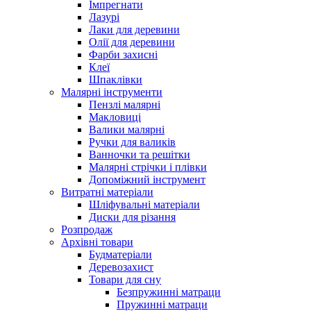
Імпрегнати
Лазурі
Лаки для деревини
Олії для деревини
Фарби захисні
Клеї
Шпаклівки
Малярні інструменти
Пензлі малярні
Макловиці
Валики малярні
Ручки для валиків
Ванночки та решітки
Малярні стрічки і плівки
Допоміжний інструмент
Витратні матеріали
Шліфувальні матеріали
Диски для різання
Розпродаж
Архівні товари
Будматеріали
Деревозахист
Товари для сну
Безпружинні матраци
Пружинні матраци