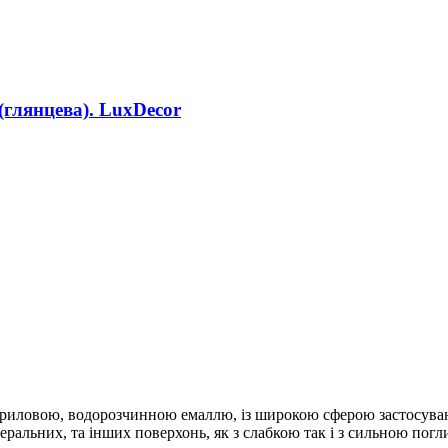
(глянцева). LuxDecor
криловою, водорозчинною емаллю, із широкою сферою застосува
інеральних, та інших поверхонь, як з слабкою так і з сильною пог