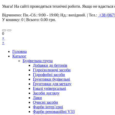
Увага! На сайті проводяться технічні роботи. Якщо не вдаєтьс
Відчинено:
Пн.-Сб.: 9:00 - 19:00; Нд.: вихідний.
|
Тел.:
+38 (067
У кошику:
0
| Всього:
0.00 грн.
0
×
×
Головна
Каталог
Будівельна група
Добавки до бетонів
Гідроізолюючі засоби
Гідрофобні засоби
Ґрунтовки будівельні
Ґрунтовки для металу
Емалі універсальні
Засоби догляду
Лаки
Очисні засоби
Фарби інтер`єрні
Фарби реноваційні V33