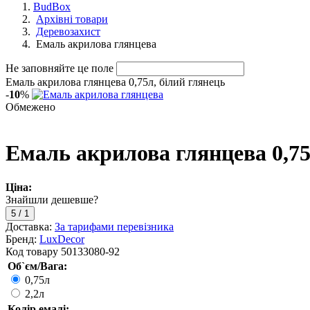
BudBox
Архівні товари
Деревозахист
Емаль акрилова глянцева
Не заповняйте це поле
Емаль акрилова глянцева 0,75л, білий глянець
-
10
%
Обмежено
Емаль акрилова глянцева 0,75
Ціна:
Знайшли дешевше?
5
/
1
Доставка:
За тарифами перевізника
Бренд:
LuxDecor
Код товару
50133080-92
Об`єм/Вага:
0,75л
2,2л
Колір емалі: