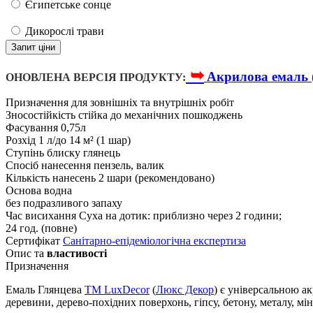
Єгипетське сонце
Дикорослі трави
Запит ціни
➥
Акрилова емаль 
ОНОВЛЕНА ВЕРСІЯ ПРОДУКТУ:
Призначення
для зовнішніх та внутрішніх робіт
Зносостійкість
стійка до механічних пошкоджень
Фасування
0,75л
Розхід
1 л/до 14 м² (1 шар)
Ступінь блиску
глянець
Спосіб нанесення
пензель, валик
Кількість нанесень
2 шари (рекомендовано)
Основа
водна
без подразливого запаху
Час висихання
Суха на дотик: приблизно через 2 години;
24 год. (повне)
Сертифікат
Санітарно-епідеміологічна експертиза
Опис та
властивості
Призначення
Емаль Глянцева
TM LuxDecor
(
Люкс Декор
) є універсальною а
деревини, дерево-похідних поверхонь, гіпсу, бетону, металу, м