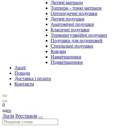
Дитячі матраци
Топпери - тонкі матраци
Ортопедичні подушки
Дитячі подушки
Анатомічні подушки
Класичні подушки
Терморегуляційні подушки
Подушки для подорожей
Спеціальні подушки
Ковдри
Наматрацники
Підматрацники
Акції
Поради
Доставка і оплата
Контакти
0
ua
ru
Логін
Реєстрація