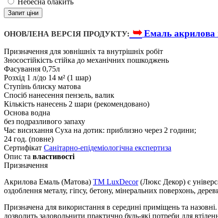
Небесна блакить
Запит ціни
➥
Емаль акрилова 
ОНОВЛЕНА ВЕРСІЯ ПРОДУКТУ:
Призначення
для зовнішніх та внутрішніх робіт
Зносостійкість
стійка до механічних пошкоджень
Фасування
0,75л
Розхід
1 л/до 14 м² (1 шар)
Ступінь блиску
матова
Спосіб нанесення
пензель, валик
Кількість нанесень
2 шари (рекомендовано)
Основа
водна
без подразливого запаху
Час висихання
Суха на дотик: приблизно через 2 години;
24 год. (повне)
Сертифікат
Санітарно-епідеміологічна експертиза
Опис та
властивості
Призначення
Акрилова Емаль (Матова)
TM LuxDecor
(Люкс Декор) є універ
оздоблення металу, гіпсу, бетону, мінеральних поверхонь, дере
Призначена для використання в середині приміщень та назовні. Е
дозволить задовольнити практично будь-які потреби для втілен