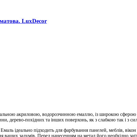
матова. LuxDecor
сальною акриловою, водорозчинною емаллю, із широкою сферою з
вини, дерево-похідних та інших поверхонь, як з слабкою так і з 
маль ідеально підходить для фарбування панелей, меблів, вікон т
ня ваших задумів. Перед нанесенням на метал його необхідно за