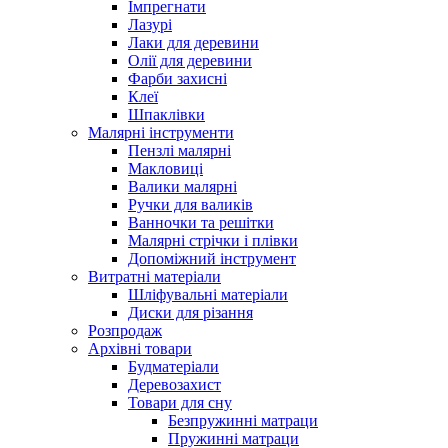
Імпрегнати
Лазурі
Лаки для деревини
Олії для деревини
Фарби захисні
Клеї
Шпаклівки
Малярні інструменти
Пензлі малярні
Макловиці
Валики малярні
Ручки для валиків
Ванночки та решітки
Малярні стрічки і плівки
Допоміжний інструмент
Витратні матеріали
Шліфувальні матеріали
Диски для різання
Розпродаж
Архівні товари
Будматеріали
Деревозахист
Товари для сну
Безпружинні матраци
Пружинні матраци