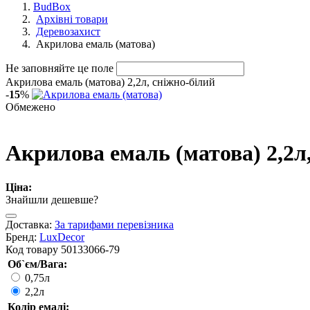
BudBox
Архівні товари
Деревозахист
Акрилова емаль (матова)
Не заповняйте це поле
Акрилова емаль (матова) 2,2л, сніжно-білий
-
15
%
Обмежено
Акрилова емаль (матова) 2,2л
Ціна:
Знайшли дешевше?
Доставка:
За тарифами перевізника
Бренд:
LuxDecor
Код товару
50133066-79
Об`єм/Вага:
0,75л
2,2л
Колір емалі: