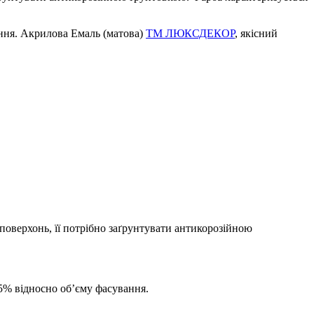
ання. Акрилова Емаль (матова)
ТМ ЛЮКСДЕКОР
, якісний
поверхонь, її потрібно заґрунтувати антикорозійною
5% відносно об’єму фасування.