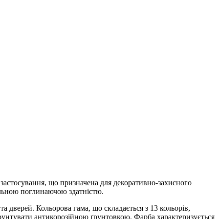
астосування, що призначена для декоративно-захисного
сильною поглинаючою здатністю.
а дверей. Кольорова гама, що складається з 13 кольорів,
ґрунтувати антикорозійною ґрунтовкою. Фарба характеризується