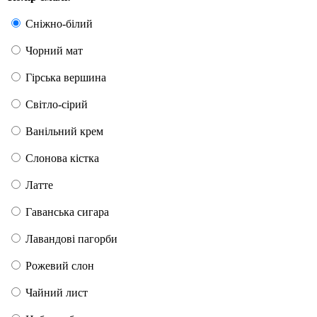
Сніжно-білий
Чорний мат
Гірська вершина
Світло-сірий
Ванільний крем
Слонова кістка
Латте
Гаванська сигара
Лавандові пагорби
Рожевий слон
Чайний лист