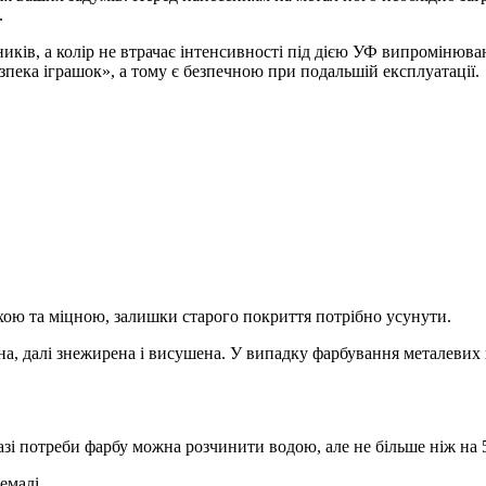
.
иків, а колір не втрачає інтенсивності під дією УФ випромінюв
пека іграшок», а тому є безпечною при подальшій експлуатації.
ою та міцною, залишки старого покриття потрібно усунути.
а, далі знежирена і висушена. У випадку фарбування металевих 
зі потреби фарбу можна розчинити водою, але не більше ніж на 
емалі.