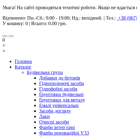
Увага! На сайті проводяться технічні роботи. Якщо не вдаєтьс
Відчинено:
Пн.-Сб.: 9:00 - 19:00; Нд.: вихідний.
|
Тел.:
+38 (067
У кошику:
0
| Всього:
0.00 грн.
0
×
×
Головна
Каталог
Будівельна група
Добавки до бетонів
Гідроізолюючі засоби
Гідрофобні засоби
Ґрунтовки будівельні
Ґрунтовки для металу
Емалі універсальні
Засоби догляду
Лаки
Очисні засоби
Фарби інтер`єрні
Фарби реноваційні V33