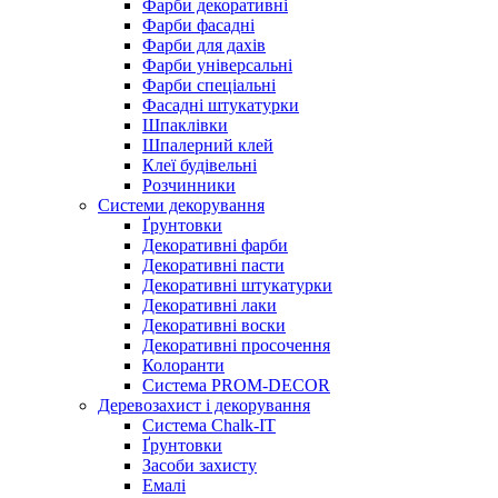
Фарби декоративні
Фарби фасадні
Фарби для дахів
Фарби універсальні
Фарби спеціальні
Фасадні штукатурки
Шпаклівки
Шпалерний клей
Клеї будівельні
Розчинники
Системи декорування
Ґрунтовки
Декоративні фарби
Декоративні пасти
Декоративні штукатурки
Декоративні лаки
Декоративні воски
Декоративні просочення
Колоранти
Система PROM-DECOR
Деревозахист і декорування
Система Chalk-IT
Ґрунтовки
Засоби захисту
Емалі