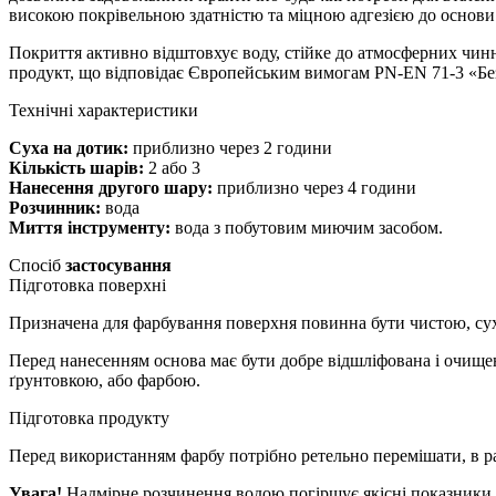
високою покрівельною здатністю та міцною адгезією до основи
Покриття активно відштовхує воду, стійке до атмосферних чинн
продукт, що відповідає Європейським вимогам PN-EN 71-3 «Без
Технічні характеристики
Суха на дотик:
приблизно через 2 години
Кількість шарів:
2 або 3
Нанесення другого шару:
приблизно через 4 години
Розчинник:
вода
Миття інструменту:
вода з побутовим миючим засобом.
Спосіб
застосування
Підготовка поверхні
Призначена для фарбування поверхня повинна бути чистою, сух
Перед нанесенням основа має бути добре відшліфована і очищен
ґрунтовкою, або фарбою.
Підготовка продукту
Перед використанням фарбу потрібно ретельно перемішати, в ра
Увага!
Надмірне розчинення водою погіршує якісні показники 