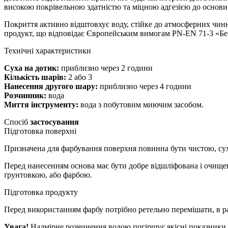
високою покрівельною здатністю та міцною адгезією до основи
Покриття активно відштовхує воду, стійке до атмосферних чинн
продукт, що відповідає Європейським вимогам PN-EN 71-3 «Без
Технічні характеристики
Суха на дотик:
приблизно через 2 години
Кількість шарів:
2 або 3
Нанесення другого шару:
приблизно через 4 години
Розчинник:
вода
Миття інструменту:
вода з побутовим миючим засобом.
Спосіб
застосування
Підготовка поверхні
Призначена для фарбування поверхня повинна бути чистою, сух
Перед нанесенням основа має бути добре відшліфована і очищен
ґрунтовкою, або фарбою.
Підготовка продукту
Перед використанням фарбу потрібно ретельно перемішати, в ра
Увага!
Надмірне розчинення водою погіршує якісні показники 