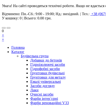
Увага! На сайті проводяться технічні роботи. Якщо не вдаєтьс
Відчинено:
Пн.-Сб.: 9:00 - 19:00; Нд.: вихідний.
|
Тел.:
+38 (067
У кошику:
0
| Всього:
0.00 грн.
0
×
×
Головна
Каталог
Будівельна група
Добавки до бетонів
Гідроізолюючі засоби
Гідрофобні засоби
Ґрунтовки будівельні
Ґрунтовки для металу
Емалі універсальні
Засоби догляду
Лаки
Очисні засоби
Фарби інтер`єрні
Фарби реноваційні V33