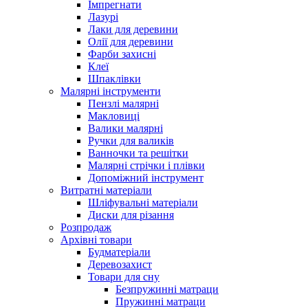
Імпрегнати
Лазурі
Лаки для деревини
Олії для деревини
Фарби захисні
Клеї
Шпаклівки
Малярні інструменти
Пензлі малярні
Макловиці
Валики малярні
Ручки для валиків
Ванночки та решітки
Малярні стрічки і плівки
Допоміжний інструмент
Витратні матеріали
Шліфувальні матеріали
Диски для різання
Розпродаж
Архівні товари
Будматеріали
Деревозахист
Товари для сну
Безпружинні матраци
Пружинні матраци