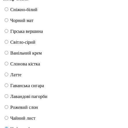
Сніжно-білий
Чорний мат
Гірська вершина
Світло-сірий
Ванільний крем
Слонова кістка
Латте
Гаванська сигара
Лавандові пагорби
Рожевий слон
Чайний лист