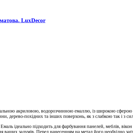
матова. LuxDecor
сальною акриловою, водорозчинною емаллю, із широкою сферою з
вини, дерево-похідних та інших поверхонь, як з слабкою так і з 
маль ідеально підходить для фарбування панелей, меблів, вікон т
ня ваших задумів. Перед нанесенням на метал його необхідно за