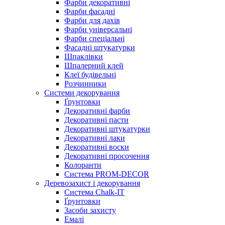
Фарби декоративні
Фарби фасадні
Фарби для дахів
Фарби універсальні
Фарби спеціальні
Фасадні штукатурки
Шпаклівки
Шпалерний клей
Клеї будівельні
Розчинники
Системи декорування
Ґрунтовки
Декоративні фарби
Декоративні пасти
Декоративні штукатурки
Декоративні лаки
Декоративні воски
Декоративні просочення
Колоранти
Система PROM-DECOR
Деревозахист і декорування
Система Chalk-IT
Ґрунтовки
Засоби захисту
Емалі