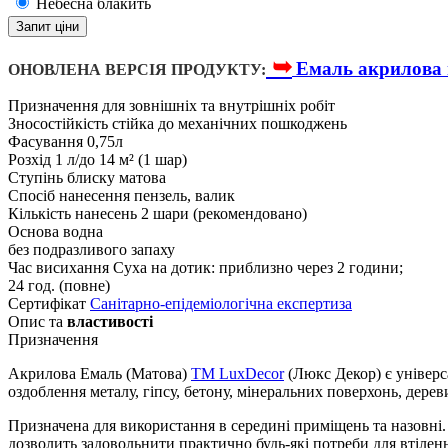
Небесна блакить
Запит ціни
➥
Емаль акрилова 
ОНОВЛЕНА ВЕРСІЯ ПРОДУКТУ:
Призначення
для зовнішніх та внутрішніх робіт
Зносостійкість
стійка до механічних пошкоджень
Фасування
0,75л
Розхід
1 л/до 14 м² (1 шар)
Ступінь блиску
матова
Спосіб нанесення
пензель, валик
Кількість нанесень
2 шари (рекомендовано)
Основа
водна
без подразливого запаху
Час висихання
Суха на дотик: приблизно через 2 години;
24 год. (повне)
Сертифікат
Санітарно-епідеміологічна експертиза
Опис та
властивості
Призначення
Акрилова Емаль (Матова)
TM LuxDecor
(Люкс Декор) є універ
оздоблення металу, гіпсу, бетону, мінеральних поверхонь, дере
Призначена для використання в середині приміщень та назовні. Е
дозволить задовольнити практично будь-які потреби для втілен