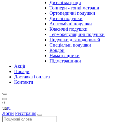
Дитячі матраци
Топпери - тонкі матраци
Ортопедичні подушки
Дитячі подушки
Анатомічні подушки
Класичні подушки
Терморегуляційні подушки
Подушки для подорожей
Спеціальні подушки
Ковдри
Наматрацники
Підматрацники
Акції
Поради
Доставка і оплата
Контакти
0
ua
ru
Логін
Реєстрація