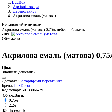
BudBox
Архівні товари
Деревозахист
Акрилова емаль (матова)
Не заповняйте це поле
Акрилова емаль (матова) 0,75л, небесна блакить
-
10
%
Обмежено
Акрилова емаль (матова) 0,75
Ціна:
Знайшли дешевше?
Доставка:
За тарифами перевізника
Бренд:
LuxDecor
Код товару
50133066-79
Об`єм/Вага:
0,75л
2,2л
Колір емалі: