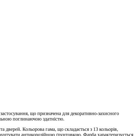
астосування, що призначена для декоративно-захисного
сильною поглинаючою здатністю.
а дверей. Кольорова гама, що складається з 13 кольорів,
ґрунтувати антикорозійною ґрунтовкою. Фарба характеризується