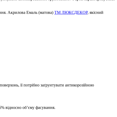
ання. Акрилова Емаль (матова)
ТМ ЛЮКСДЕКОР
, якісний
поверхонь, її потрібно заґрунтувати антикорозійною
5% відносно об’єму фасування.