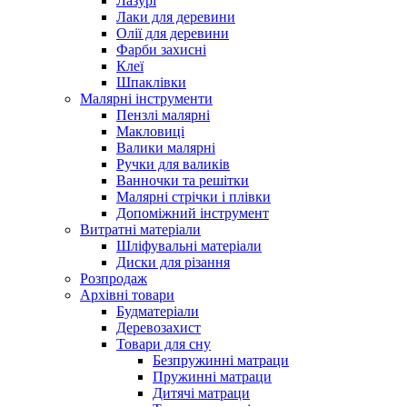
Лазурі
Лаки для деревини
Олії для деревини
Фарби захисні
Клеї
Шпаклівки
Малярні інструменти
Пензлі малярні
Макловиці
Валики малярні
Ручки для валиків
Ванночки та решітки
Малярні стрічки і плівки
Допоміжний інструмент
Витратні матеріали
Шліфувальні матеріали
Диски для різання
Розпродаж
Архівні товари
Будматеріали
Деревозахист
Товари для сну
Безпружинні матраци
Пружинні матраци
Дитячі матраци