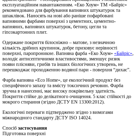
експлуатаційним навантаженням. «Еко Хоум» ТМ «Байріс»
рекомендовано для фарбування вапняних штукатурок та
шпаклівок. Наносять на нові або раніше пофарбовані
вапняними фарбами поверхні з цементних, цементно-
вапняних, вапняних штукатурок, бетону, цегли та
гіпсокартонних плит.
Одержане покриття білосніжно – матове, з незначною
кількість дрібних крупинок, добре приховує нерівності
поверхні, паропроникне. Вапняна фарба «Еко Хоум»
«Байріс»
,
володіє антисептичними властивостями, зменшує ризик
появи плісняви, грибів та інших біологічних утворень, не
перешкоджає проходженню водяної пари - поверхня “дихає”.
Фарба вапняна «Eco Home», це екологічний продукт без
специфічного запаху та вмісту токсичних речовин. Фарба
зручна в нанесенні, має високу покрівельну здатність.
Покриття стійке до делікатного очищення. 5 клас стійкості до
мокрого стирання (згідно ДСТУ EN 13300:2012).
Екологічні переваги підтверджено згідно з вимогами
міжнародного стандарту ДСТУ ISO 14024.
Спосіб
застосування
Підготовка поверхні