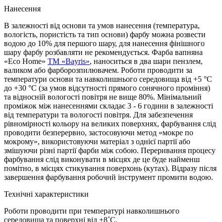
Нанесення
В залежності від основи та умов нанесення (температура,
вологість, пористість та тип основи) фарбу можна розвести
водою до 10% для першого шару, для нанесення фінішного
шару фарбу розбавляти не рекомендується. Фарба вапняна
«Eco Home»
TM «Bayris»
, наноситься в два шари пензлем,
валиком або фарборозпилювачем. Роботи проводити за
температури основи та навколишнього середовища від +5 °С
до +30 °С (за умов відсутності прямого сонячного проміння)
та відносній вологості повітря не вище 80%. Мінімальний
проміжок між нанесеннями складає 3 - 6 години в залежності
від температури та вологості повітря. Для забезпечення
рівномірності кольору на великих поверхнях, фарбування слід
проводити безперервно, застосовуючи метод «мокре по
мокрому», використовуючи матеріал з однієї партії або
змішуючи різні партії фарби між собою. Переривання процесу
фарбування слід виконувати в місцях де це буде найменш
помітно, в місцях стикування поверхонь (кутах). Відразу після
завершення фарбування робочий інструмент промити водою.
Технічні характеристики
Роботи проводити при температурі навколишнього
середовища та поверхні від +8˚С.