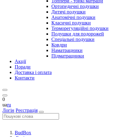
Топпери - тонкі матраци
Ортопедичні подушки
Дитячі подушки
Анатомічні подушки
Класичні подушки
Терморегуляційні подушки
Подушки для подорожей
Спеціальні подушки
Ковдри
Наматрацники
Підматрацники
Акції
Поради
Доставка і оплата
Контакти
0
ua
ru
Логін
Реєстрація
BudBox