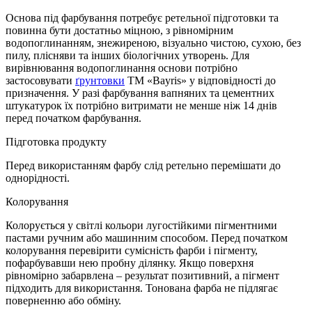
Основа під фарбування потребує ретельної підготовки та
повинна бути достатньо міцною, з рівномірним
водопоглинанням, знежиреною, візуально чистою, сухою, без
пилу, плісняви та інших біологічних утворень. Для
вирівнювання водопоглинання основи потрібно
застосовувати
ґрунтовки
ТМ «Bayris» у відповідності до
призначення. У разі фарбування вапняних та цементних
штукатурок їх потрібно витримати не менше ніж 14 днів
перед початком фарбування.
Підготовка продукту
Перед використанням фарбу слід ретельно перемішати до
однорідності.
Колорування
Колорується у світлі кольори лугостійкими пігментними
пастами ручним або машинним способом. Перед початком
колорування перевірити сумісність фарби і пігменту,
пофарбувавши нею пробну ділянку. Якщо поверхня
рівномірно забарвлена – результат позитивний, а пігмент
підходить для використання. Тонована фарба не підлягає
поверненню або обміну.