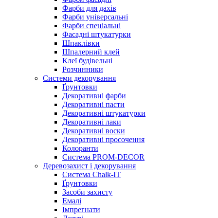
Фарби для дахів
Фарби універсальні
Фарби спеціальні
Фасадні штукатурки
Шпаклівки
Шпалерний клей
Клеї будівельні
Розчинники
Системи декорування
Ґрунтовки
Декоративні фарби
Декоративні пасти
Декоративні штукатурки
Декоративні лаки
Декоративні воски
Декоративні просочення
Колоранти
Система PROM-DECOR
Деревозахист і декорування
Система Chalk-IT
Ґрунтовки
Засоби захисту
Емалі
Імпрегнати