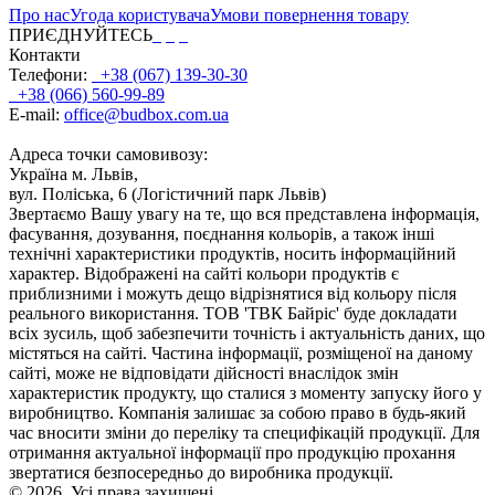
Про нас
Угода користувача
Умови повернення товару
ПРИЄДНУЙТЕСЬ
Контакти
Телефони:
+38 (067) 139-30-30
+38 (066) 560-99-89
E-mail:
office@budbox.com.ua
Адреса точки самовивозу:
Україна м. Львів,
вул. Поліська, 6 (Логістичний парк Львів)
Звертаємо Вашу увагу на те, що вся представлена інформація,
фасування, дозування, поєднання кольорів, а також інші
технічні характеристики продуктів, носить інформаційний
характер. Відображені на сайті кольори продуктів є
приблизними і можуть дещо відрізнятися від кольору після
реального використання. ТОВ 'ТВК Байріс' буде докладати
всіх зусиль, щоб забезпечити точність і актуальність даних, що
містяться на сайті. Частина інформації, розміщеної на даному
сайті, може не відповідати дійсності внаслідок змін
характеристик продукту, що сталися з моменту запуску його у
виробництво. Компанія залишає за собою право в будь-який
час вносити зміни до переліку та специфікацій продукції. Для
отримання актуальної інформації про продукцію прохання
звертатися безпосередньо до виробника продукції.
© 2026. Усі права захищені.