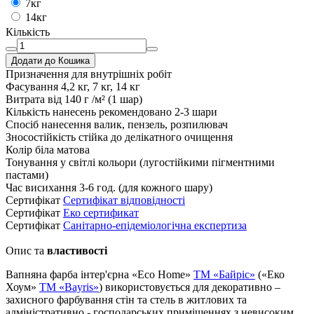
7кг
14кг
Кількість
Додати до Кошика
Призначення
для внутрішніх робіт
Фасування
4,2 кг, 7 кг, 14 кг
Витрата
від 140 г /м² (1 шар)
Кількість нанесень
рекомендовано 2-3 шари
Спосіб нанесення
валик, пензель, розпилювач
Зносостійкість
стійка до делікатного очищення
Колір
біла матова
Тонування
у світлі кольори (лугостійкими пігментними
пастами)
Час висихання
3-6 год. (для кожного шару)
Сертифікат
Cертифікат відповідності
Сертифікат
Еко сертификат
Сертифікат
Санітарно-епідеміологічна експертиза
Опис та
властивості
Вапняна фарба інтер'єрна «Eco Home»
TM «Байріс»
(«Еко
Хоум»
ТМ «Bayris»
) використовується для декоративно –
захисного фарбування стін та стель в житлових та
адміністративно - господарських приміщеннях з невисоким