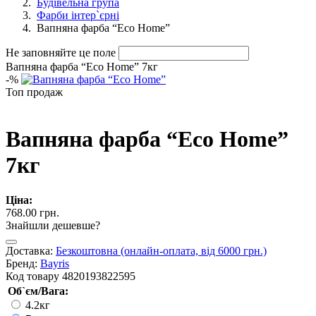
Будівельна група
Фарби інтер`єрні
Вапняна фарба “Eco Home”
Не заповняйте це поле
Вапняна фарба “Eco Home” 7кг
-
%
Топ продаж
Вапняна фарба “Eco Home”
7кг
Ціна:
768.00 грн.
Знайшли дешевше?
Доставка:
Безкоштовна (онлайн-оплата, від 6000 грн.)
Бренд:
Bayris
Код товару
4820193822595
Об`єм/Вага:
4.2кг