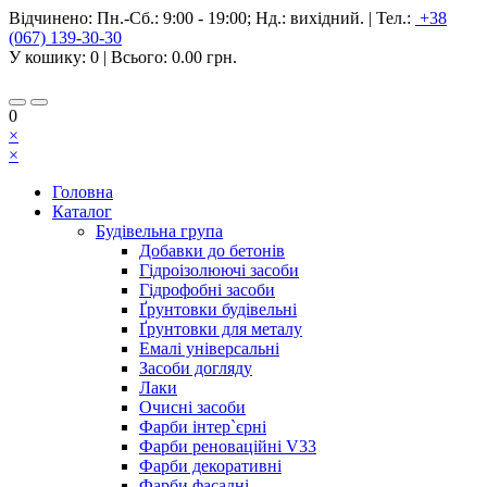
Відчинено:
Пн.-Сб.: 9:00 - 19:00; Нд.: вихідний.
|
Тел.:
+38
(067) 139-30-30
У кошику:
0
| Всього:
0.00 грн.
0
×
×
Головна
Каталог
Будівельна група
Добавки до бетонів
Гідроізолюючі засоби
Гідрофобні засоби
Ґрунтовки будівельні
Ґрунтовки для металу
Емалі універсальні
Засоби догляду
Лаки
Очисні засоби
Фарби інтер`єрні
Фарби реноваційні V33
Фарби декоративні
Фарби фасадні