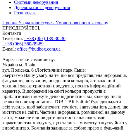
Системи декорування
Деревозахист і декорування
Розпродаж
Про нас
Угода користувача
Умови повернення товару
ПРИЄДНУЙТЕСЬ
Контакти
Телефони:
+38 (067) 139-30-30
+38 (066) 560-99-89
E-mail:
office@budbox.com.ua
Адреса точки самовивозу:
Україна м. Львів,
вул. Поліська, 6 (Логістичний парк Львів)
Звертаємо Вашу увагу на те, що вся представлена інформація,
фасування, дозування, поєднання кольорів, а також інші
технічні характеристики продуктів, носить інформаційний
характер. Відображені на сайті кольори продуктів є
приблизними і можуть дещо відрізнятися від кольору після
реального використання. ТОВ 'ТВК Байріс' буде докладати
всіх зусиль, щоб забезпечити точність і актуальність даних, що
містяться на сайті. Частина інформації, розміщеної на даному
сайті, може не відповідати дійсності внаслідок змін
характеристик продукту, що сталися з моменту запуску його у
виробництво. Компанія залишає за собою право в будь-який