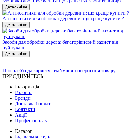
Морилка або просочення: що краще і як зробити вибір?
Детальніше
Антисептики для обробки деревини: що краще купити ?
Детальніше
Засоби для обробки дерева: багаторівневий захист від
руйнувань
Детальніше
Про нас
Угода користувача
Умови повернення товару
ПРИЄДНУЙТЕСЬ
Інформація
Головна
Бренди
Доставка і оплата
Контакти
Акції
Професіоналам
Каталог
Будівельна група