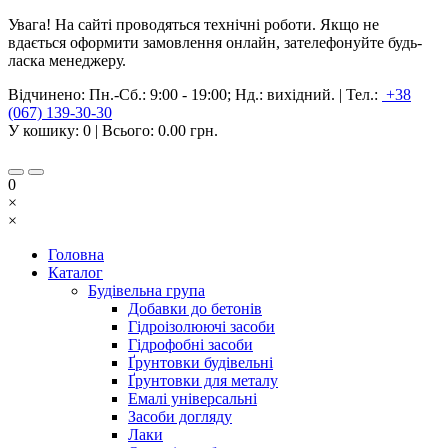
Увага! На сайті проводяться технічні роботи. Якщо не
вдається оформити замовлення онлайн, зателефонуйте будь-
ласка менеджеру.
Відчинено:
Пн.-Сб.: 9:00 - 19:00; Нд.: вихідний.
|
Тел.:
+38
(067) 139-30-30
У кошику:
0
| Всього:
0.00 грн.
0
×
×
Головна
Каталог
Будівельна група
Добавки до бетонів
Гідроізолюючі засоби
Гідрофобні засоби
Ґрунтовки будівельні
Ґрунтовки для металу
Емалі універсальні
Засоби догляду
Лаки