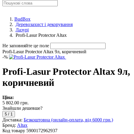
BudBox
Деревозахист і декорування
Лазурі
Profi-Lasur Protector Altax
Не заповняйте це поле
Profi-Lasur Protector Altax 9л, коричневий
-
%
Profi-Lasur Protector Altax 9л,
коричневий
Ціна:
5 802.00 грн.
Знайшли дешевше?
5
/
1
Доставка:
Безкоштовна (онлайн-оплата, від 6000 грн.)
Бренд:
Altax
Код товару
5900172962937