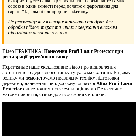
використовуєте банки з різних партій, перемішайте їх між
собою в одній ємності перед початком фарбування для
гарантії ідеальної однорідності відтінку.
Не рекомендується використовувати продукт для
обробки підлог, терас та інших поверхонь з високим
пішохідним навантаженням.
Відео ПРАКТИКА:
Нанесення Profi-Lasur Protector при
реставрації дерев'яного ганку
Перегляньте наше ексклюзивне відео про відновлення
автентичного дерев'яного ганку гуцульської хатини. У цьому
ролику ми демонструємо правильну техніку підготовки
деревини, нанесення швидкосохнучої лазурі
Altax Profi-Lasur
Protector
синтетичним пензлем та оцінюємо її еластичне
матове покриття, стійке до атмосферних впливів: