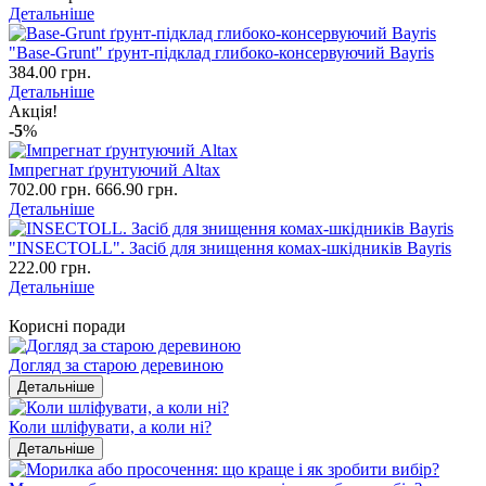
Детальніше
"Base-Grunt" ґрунт-підклад глибоко-консервуючий Bayris
384.00 грн.
Детальніше
Акція!
-5
%
Імпрегнат ґрунтуючий Altax
702.00 грн.
666.90 грн.
Детальніше
"INSECTOLL". Засіб для знищення комах-шкідників Bayris
222.00 грн.
Детальніше
Корисні поради
Догляд за старою деревиною
Детальніше
Коли шліфувати, а коли ні?
Детальніше