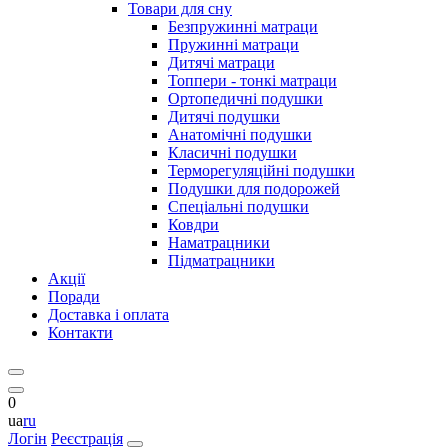
Товари для сну
Безпружинні матраци
Пружинні матраци
Дитячі матраци
Топпери - тонкі матраци
Ортопедичні подушки
Дитячі подушки
Анатомічні подушки
Класичні подушки
Терморегуляційні подушки
Подушки для подорожей
Спеціальні подушки
Ковдри
Наматрацники
Підматрацники
Акції
Поради
Доставка і оплата
Контакти
0
ua
ru
Логін
Реєстрація