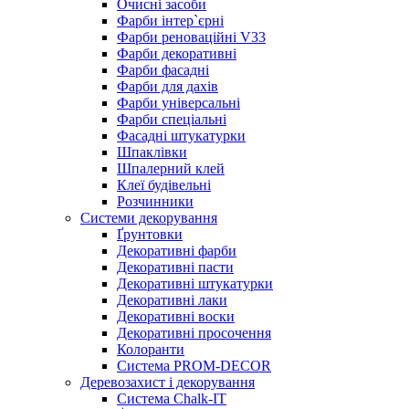
Очисні засоби
Фарби інтер`єрні
Фарби реноваційні V33
Фарби декоративні
Фарби фасадні
Фарби для дахів
Фарби універсальні
Фарби спеціальні
Фасадні штукатурки
Шпаклівки
Шпалерний клей
Клеї будівельні
Розчинники
Системи декорування
Ґрунтовки
Декоративні фарби
Декоративні пасти
Декоративні штукатурки
Декоративні лаки
Декоративні воски
Декоративні просочення
Колоранти
Система PROM-DECOR
Деревозахист і декорування
Система Chalk-IT