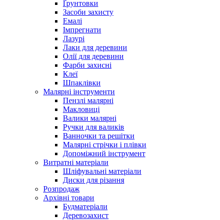
Ґрунтовки
Засоби захисту
Емалі
Імпрегнати
Лазурі
Лаки для деревини
Олії для деревини
Фарби захисні
Клеї
Шпаклівки
Малярні інструменти
Пензлі малярні
Макловиці
Валики малярні
Ручки для валиків
Ванночки та решітки
Малярні стрічки і плівки
Допоміжний інструмент
Витратні матеріали
Шліфувальні матеріали
Диски для різання
Розпродаж
Архівні товари
Будматеріали
Деревозахист