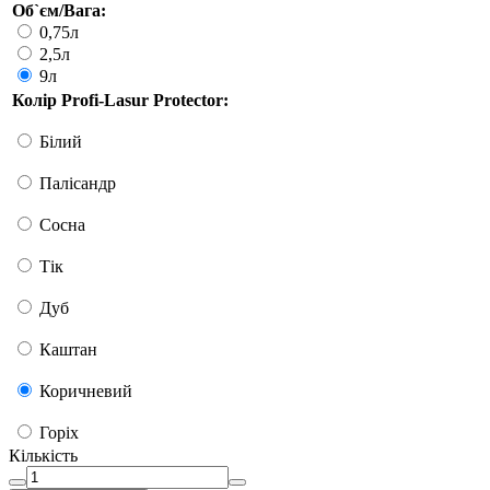
Об`єм/Вага:
0,75л
2,5л
9л
Колір Profi-Lasur Protector:
Білий
Палісандр
Сосна
Тік
Дуб
Каштан
Коричневий
Горіх
Кількість