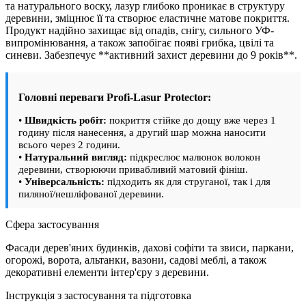
та натурального воску, лазур глибоко проникає в структуру
деревини, зміцнює її та створює еластичне матове покриття.
Продукт надійно захищає від опадів, снігу, сильного УФ-
випромінювання, а також запобігає появі грибка, цвілі та
синеви. Забезпечує **активний захист деревини до 9 років**.
Головні переваги Profi-Lasur Protector:
•
Швидкість робіт:
покриття стійке до дощу вже через 1
годину після нанесення, а другий шар можна наносити
всього через 2 години.
•
Натуральний вигляд:
підкреслює малюнок волокон
деревини, створюючи привабливий матовий фініш.
•
Універсальність:
підходить як для струганої, так і для
пиляної/нешліфованої деревини.
Сфера застосування
Фасади дерев'яних будинків, дахові софіти та звиси, паркани,
огорожі, ворота, альтанки, вазони, садові меблі, а також
декоративні елементи інтер'єру з деревини.
Інструкція з застосування та підготовка