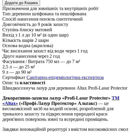
Додати до Кошика
Призначення
для зовнішніх та внутрішніх робіт
Тип деревини
шліфована та нешліфована
Спосіб нанесення
пензель синтетичний
Довговічність
до 9 років захисту
Ступінь блиску
матовий
Вихід з 1 л
до 10 м² (в один шар)
Кількість шарів
2 шари
Основа
водна (акрилова)
Час висихання
захист від води через 1 год
Друге нанесення
через 2 год
Фасування / Витрата
750 мл — до 7 м²
2,5 л — до 25 м²
9 л — до 90 м²
Сертифікат
Санітарно-епідеміологічна експертиза
Опис та
властивості
Швидкосохнуча лазур для деревини Altax Profi-Lasur Protector
Декоративно-захисна лазур «Profi-Lasur Protector»
TM
«Altax»
(«Профі-Лазур Протектор» Альтакс)
— це
високоякісний засіб на водній основі, розроблений для
тривалого захисту та підкреслення природної краси
дерев'яних поверхонь зовні та всередині приміщень.
Завдяки інноваційній рецептурі з вмістом високоякісних смол