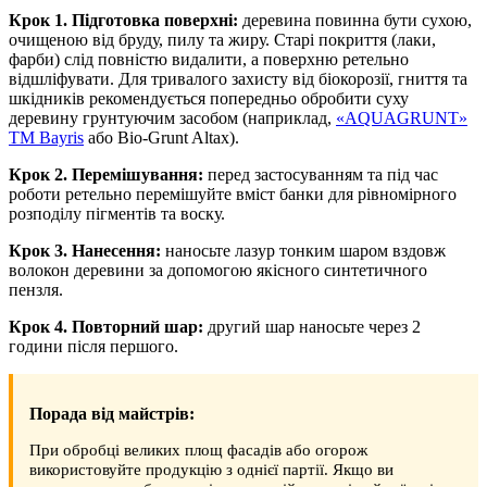
Крок 1. Підготовка поверхні:
деревина повинна бути сухою,
очищеною від бруду, пилу та жиру. Старі покриття (лаки,
фарби) слід повністю видалити, а поверхню ретельно
відшліфувати. Для тривалого захисту від біокорозії, гниття та
шкідників рекомендується попередньо обробити суху
деревину грунтуючим засобом (наприклад,
«AQUAGRUNT»
TM Bayris
або Bio-Grunt Altax).
Крок 2. Перемішування:
перед застосуванням та під час
роботи ретельно перемішуйте вміст банки для рівномірного
розподілу пігментів та воску.
Крок 3. Нанесення:
наносьте лазур тонким шаром вздовж
волокон деревини за допомогою якісного синтетичного
пензля.
Крок 4. Повторний шар:
другий шар наносьте через 2
години після першого.
Порада від майстрів:
При обробці великих площ фасадів або огорож
використовуйте продукцію з однієї партії. Якщо ви