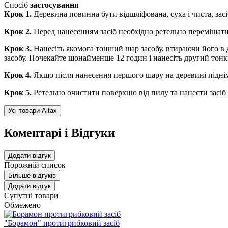
Спосіб
застосування
Крок 1.
Деревина повинна бути відшліфована, суха і чиста, за
Крок 2.
Перед нанесенням засіб необхідно ретельно перемішати
Крок 3.
Нанесіть якомога тонший шар засобу, втираючи його в
засобу. Почекайте щонайменше 12 годин і нанесіть другий тон
Крок 4.
Якщо після нанесення першого шару на деревині піднім
Крок 5.
Ретельно очистити поверхню від пилу та нанести засіб
Усі товари Altax
Коментарі і Відгуки
Додати відгук
Порожній список
Більше відгуків
Додати відгук
Супутні товари
Обмежено
"Борамон" протигрибковий засіб