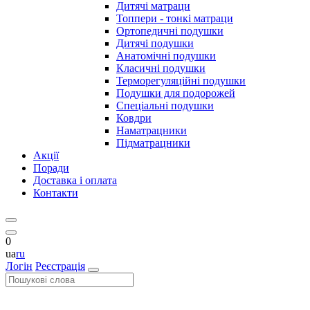
Дитячі матраци
Топпери - тонкі матраци
Ортопедичні подушки
Дитячі подушки
Анатомічні подушки
Класичні подушки
Терморегуляційні подушки
Подушки для подорожей
Спеціальні подушки
Ковдри
Наматрацники
Підматрацники
Акції
Поради
Доставка і оплата
Контакти
0
ua
ru
Логін
Реєстрація