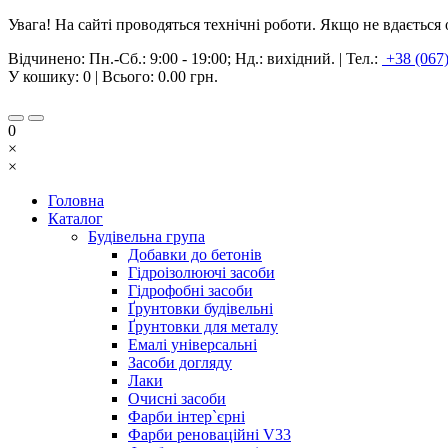
Увага! На сайті проводяться технічні роботи. Якщо не вдаєтьс
Відчинено:
Пн.-Сб.: 9:00 - 19:00; Нд.: вихідний.
|
Тел.:
+38 (067
У кошику:
0
| Всього:
0.00 грн.
0
×
×
Головна
Каталог
Будівельна група
Добавки до бетонів
Гідроізолюючі засоби
Гідрофобні засоби
Ґрунтовки будівельні
Ґрунтовки для металу
Емалі універсальні
Засоби догляду
Лаки
Очисні засоби
Фарби інтер`єрні
Фарби реноваційні V33