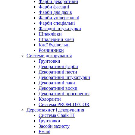
Фарби декоративні
Фарби фасадні
Фарби для дахів
Фарби універсальні
Фарби спеціальні
Фасадні штукатурки
Шпаклівки
Шпалерний клей
Клеї будівельні
Розчинники
Системи декорування
Ґрунтовки
Декоративні фарби
Декоративні пасти
Декоративні штукатурки
Декоративні лаки
Декоративні воски
Декоративні просочення
Колоранти
Система PROM-DECOR
Деревозахист і декорування
Система Chalk-IT
Ґрунтовки
Засоби захисту
Емалі