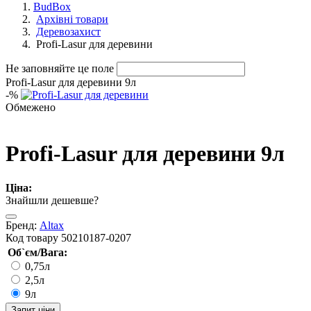
BudBox
Архівні товари
Деревозахист
Profi-Lasur для деревини
Не заповняйте це поле
Profi-Lasur для деревини 9л
-
%
Обмежено
Profi-Lasur для деревини 9л
Ціна:
Знайшли дешевше?
Бренд:
Altax
Код товару
50210187-0207
Об`єм/Вага:
0,75л
2,5л
9л
Запит ціни