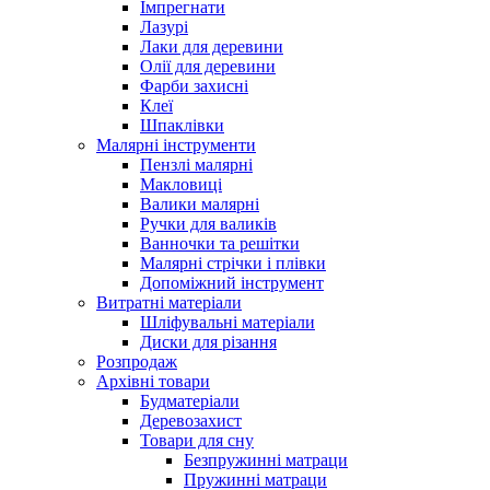
Імпрегнати
Лазурі
Лаки для деревини
Олії для деревини
Фарби захисні
Клеї
Шпаклівки
Малярні інструменти
Пензлі малярні
Макловиці
Валики малярні
Ручки для валиків
Ванночки та решітки
Малярні стрічки і плівки
Допоміжний інструмент
Витратні матеріали
Шліфувальні матеріали
Диски для різання
Розпродаж
Архівні товари
Будматеріали
Деревозахист
Товари для сну
Безпружинні матраци
Пружинні матраци