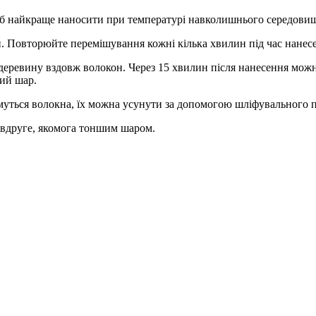
сіб найкраще наносити при температурі навколишнього середовищ
. Повторюйте перемішування кожні кілька хвилин під час нанесе
 деревину вздовж волокон. Через 15 хвилин після нанесення мо
кий шар.
уться волокна, їх можна усунути за допомогою шліфувального п
 вдруге, якомога тоншим шаром.