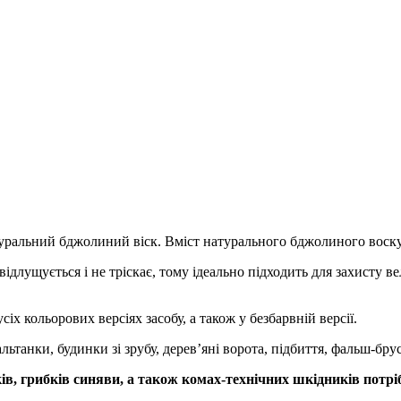
туральний бджолиний віск. Вміст натурального бджолиного воску
ідлущується і не тріскає, тому ідеально підходить для захисту в
іх кольорових версіях засобу, а також у безбарвній версії.
ьтанки, будинки зі зрубу, дерев’яні ворота, підбиття, фальш-брус
ів, грибків синяви, а також комах-технічних шкідників потрі