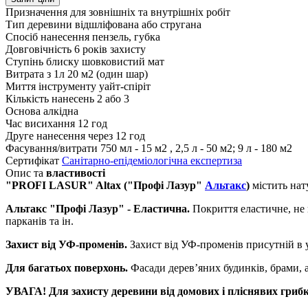
Призначення
для зовнішніх та внутрішніх робіт
Тип деревини
відшліфована або стругана
Спосіб нанесення
пензель, губка
Довговічність
6 років захисту
Ступінь блиску
шовковистий мат
Витрата з 1л
20 м2 (один шар)
Миття інструменту
уайт-спіріт
Кількість нанесень
2 або 3
Основа
алкідна
Час висихання
12 год
Друге нанесення
через 12 год
Фасування/витрати
750 мл - 15 м2 , 2,5 л - 50 м2; 9 л - 180 м2
Сертифікат
Санітарно-епідеміологічна експертиза
Опис та
властивості
"PROFI LASUR" Altax ("Профі Лазур"
Альтакс
)
містить на
Альтакс
"Профі Лазур" -
Еластична.
Покриття еластичне, не в
парканів та ін.
Захист від УФ-променів.
Захист від УФ-променів присутній в ус
Для багатьох поверхонь.
Фасади дерев’яних будинків, брами, ал
УВАГА! Для захисту деревини від домових і пліснявих грибк