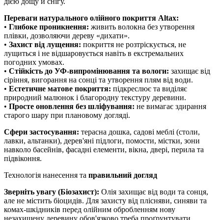
дією дощу й снігу.
Переваги натурального олійного покриття Altax:
•
Глибоке проникнення:
живить волокна без утворення
плівки, дозволяючи дереву «дихати».
•
Захист від лущення:
покриття не розтріскується, не
лущиться і не відшаровується навіть в екстремальних
погодних умовах.
•
Стійкість до УФ-випромінювання та вологи:
захищає від
сіріння, вигорання на сонці та утворення плям від води.
•
Естетичне матове покриття:
підкреслює та виділяє
природний малюнок і благородну текстуру деревини.
•
Просте оновлення без шліфування:
не вимагає здирання
старого шару при плановому догляді.
Сфери застосування:
терасна дошка, садові меблі (столи,
лавки, альтанки), дерев'яні підлоги, помости, містки, зони
навколо басейнів, фасадні елементи, вікна, двері, перила та
підвіконня.
Технологія нанесення та
правильний догляд
Зверніть увагу (Біозахист):
Олія захищає від води та сонця,
але не містить біоцидів. Для захисту від плісняви, синяви та
комах-шкідників перед олійним обробленням нову
незахищену деревину обов'язково треба проґрунтувати