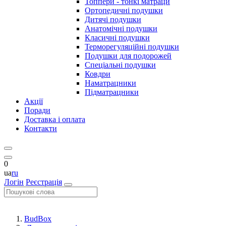
Топпери - тонкі матраци
Ортопедичні подушки
Дитячі подушки
Анатомічні подушки
Класичні подушки
Терморегуляційні подушки
Подушки для подорожей
Спеціальні подушки
Ковдри
Наматрацники
Підматрацники
Акції
Поради
Доставка і оплата
Контакти
0
ua
ru
Логін
Реєстрація
BudBox