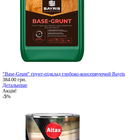
"Base-Grunt" ґрунт-підклад глибоко-консервуючий Bayris
384.00 грн.
Детальніше
Акція!
-5
%