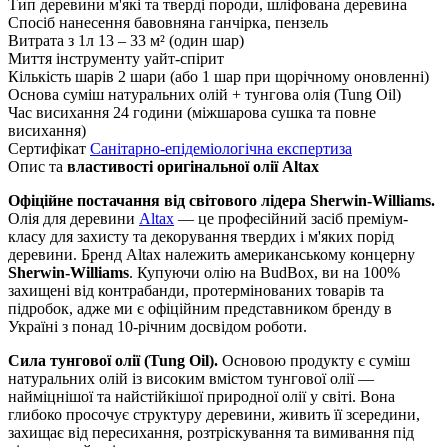
Тип деревини
м'які та тверді породи, шліфована деревина
Спосіб нанесення
бавовняна ганчірка, пензель
Витрата з 1л
13 – 33 м² (один шар)
Миття інструменту
уайт-спірит
Кількість шарів
2 шари (або 1 шар при щорічному оновленні)
Основа
суміш натуральних олій + тунгова олія (Tung Oil)
Час висихання
24 години (міжшарова сушка та повне
висихання)
Сертифікат
Санітарно-епідеміологічна експертиза
Опис та
властивості оригінальної олії Altax
Офіційне постачання від світового лідера Sherwin-Williams.
Олія для деревини
Altax
— це професійний засіб преміум-
класу для захисту та декорування твердих і м'яких порід
деревини. Бренд Altax належить американському концерну
Sherwin-Williams
. Купуючи олію на BudBox, ви на 100%
захищені від контрабанди, протермінованих товарів та
підробок, адже ми є офіційним представником бренду в
Україні з понад 10-річним досвідом роботи.
Сила тунгової олії (Tung Oil).
Основою продукту є суміш
натуральних олій із високим вмістом тунгової олії —
найміцнішої та найстійкішої природної олії у світі. Вона
глибоко просочує структуру деревини, живить її зсередини,
захищає від пересихання, розтріскування та вимивання під