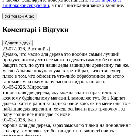
Глибококонсервуючий
, а після висихання заново заолійне.
Усі товари Altax
Коментарі і Відгуки
Додати відгук
23-07-2026
,
Василий Д
Думаю, что масло для дерева это вообще самый лучший
продукт, потому что все можно сделать самому без опыта.
Защита топ, по сути наши деды защищали древесину так же,
масло Альтакс покупаю уже в третий раз, качество супер,
плюс в том, что обновить что-либо обработанное до этого
занимает максимум пару часов и вид как нового.
01-05-2026
,
Мирослав
топова олія для дерева, яку можна знайти практично в
кожному будівельному магазині, замовляю тут, бо з Карпат
далеко їхати в район за однією баночкою. як на мене олія то є
найліпше для деревини, хочеш освіжити взяв тряпочку і за
пару годин все виглядає як нове
01-03-2026
,
Ivan
хороша олія для дерева, зараз замовляю тільки на поновлення
кольору, замовляю тут, бо завжди є в наявності навіть