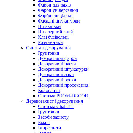
Фарби для дахів
Фарби універсальні
Фарби спеціальні
Фасадні штукатурки
Шпаклівки
Шпалерний клей
Клеї будівельні
Розчинники
Системи декорування
Ґрунтовки
Декоративні фарби
Декоративні пасти
Декоративні штукатурки
Декоративні лаки
Декоративні воски
Декоративні просочення
Колоранти
Система PROM-DECOR
Деревозахист і декорування
Система Chalk-IT
Ґрунтовки
Засоби захисту
Емалі
Імпрегнати