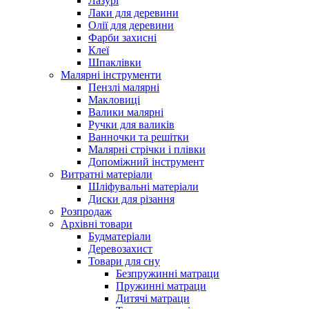
Лазурі
Лаки для деревини
Олії для деревини
Фарби захисні
Клеї
Шпаклівки
Малярні інструменти
Пензлі малярні
Макловиці
Валики малярні
Ручки для валиків
Ванночки та решітки
Малярні стрічки і плівки
Допоміжний інструмент
Витратні матеріали
Шліфувальні матеріали
Диски для різання
Розпродаж
Архівні товари
Будматеріали
Деревозахист
Товари для сну
Безпружинні матраци
Пружинні матраци
Дитячі матраци