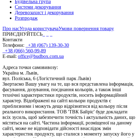
Будівельна група
Системи декорування
Деревозахист і декорування
Розпродаж
Про нас
Угода користувача
Умови повернення товару
ПРИЄДНУЙТЕСЬ
Контакти
Телефони:
+38 (067) 139-30-30
+38 (066) 560-99-89
E-mail:
office@budbox.com.ua
Адреса точки самовивозу:
Україна м. Львів,
вул. Поліська, 6 (Логістичний парк Львів)
Звертаємо Вашу увагу на те, що вся представлена інформація,
фасування, дозування, поєднання кольорів, а також інші
технічні характеристики продуктів, носить інформаційний
характер. Відображені на сайті кольори продуктів є
приблизними і можуть дещо відрізнятися від кольору після
реального використання. ТОВ 'ТВК Байріс' буде докладати
всіх зусиль, щоб забезпечити точність і актуальність даних, що
містяться на сайті. Частина інформації, розміщеної на даному
сайті, може не відповідати дійсності внаслідок змін
характеристик продукту, що сталися з моменту запуску його у