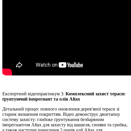
Експертний відеопрактикум 3:
Комплексний захист тераси:
ґрунтуючий імпрегнант та олія Altax
Детальний процес повного оновлення дерев'яної тераси зі
старим зношеним покриттям. Відео демонструє двоетапну
систему захисту: глибоке ґрунтування безбарвним
імпрегнантом Altax для захисту від шашеля, синяви та грибка,
а також наступне нанесення 2 шарів олії Altax для