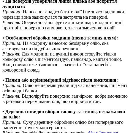
• На поверхні утворилася липка плівка або покриття
лущиться:
Причина:
Нанесено занадто багато олії і не знято надлишки,
через що вона задихнулася та застрягла на поверхні.
Рішення:
Обережно зашліфуйте липкий шар, видаліть пил і
протиріть поверхню ганчіркою, злегка змоченою в олії.
• Особливості обробки модрини (поява темних плям):
Причина:
На модрину нанесено безбарвну олію, яка
активувала вихід дубильних речовин.
Рішення:
Для модрини на вулиці використовуйте тільки
кольорову олію з пігментом (дуб, палісандр, каштан тощо).
Якщо плями вже з'явилися — зачистіть їх та нанесіть
кольоровий склад.
• Плями або нерівномірний відтінок після висихання:
Причина:
Олію не перемішували під час нанесення, і пігмент
осів на дні банки.
Рішення:
Відполіруйте поверхню ганчіркою, добре змоченою
в ретельно перемішаній олії, щоб вирівняти тон.
• Деревина швидко вбирає вологу та темніє, незважаючи
на олію:
Причина:
Суху деревину обробили олією без попереднього
нанесення ґрунту-консерванта.
Рішення:
Зашліфуйте поверхню, нанесіть
Altax Impregnat