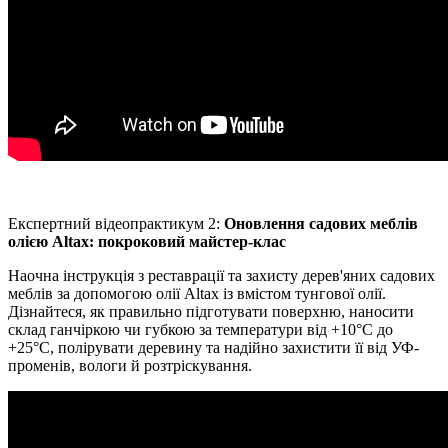
Експертний відеопрактикум 2:
Оновлення садових меблів
олією Altax: покроковий майстер-клас
Наочна інструкція з реставрації та захисту дерев'яних садових
меблів за допомогою олії Altax із вмістом тунгової олії.
Дізнайтеся, як правильно підготувати поверхню, наносити
склад ганчіркою чи губкою за температури від +10°C до
+25°C, полірувати деревину та надійно захистити її від УФ-
променів, вологи й розтріскування.