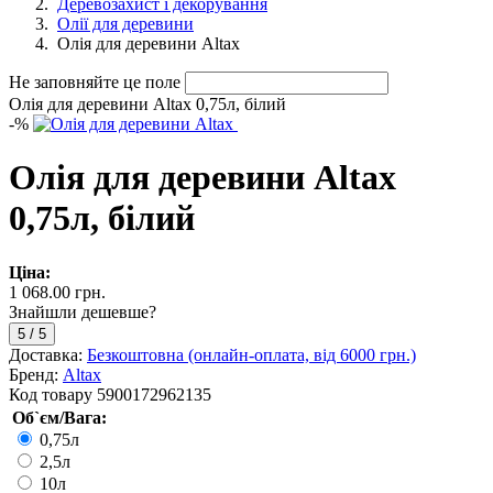
Деревозахист і декорування
Олії для деревини
Олія для деревини Altax
Не заповняйте це поле
Олія для деревини Altax 0,75л, білий
-
%
Олія для деревини Altax
0,75л, білий
Ціна:
1 068.00 грн.
Знайшли дешевше?
5
/
5
Доставка:
Безкоштовна (онлайн-оплата, від 6000 грн.)
Бренд:
Altax
Код товару
5900172962135
Об`єм/Вага:
0,75л
2,5л
10л