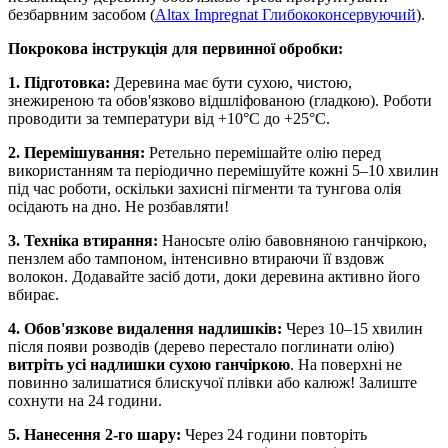
безбарвним засобом (
Altax Impregnat Глибококонсервуючий
).
Покрокова інструкція для первинної обробки:
1. Підготовка:
Деревина має бути сухою, чистою,
знежиреною та обов'язково відшліфованою (гладкою). Роботи
проводити за температури від +10°С до +25°С.
2. Перемішування:
Ретельно перемішайте олію перед
використанням та періодично перемішуйте кожні 5–10 хвилин
під час роботи, оскільки захисні пігменти та тунгова олія
осідають на дно. Не розбавляти!
3. Техніка втирання:
Наносьте олію бавовняною ганчіркою,
пензлем або тампоном, інтенсивно втираючи її вздовж
волокон. Додавайте засіб доти, доки деревина активно його
вбирає.
4. Обов'язкове видалення надлишків:
Через 10–15 хвилин
після появи розводів (дерево перестало поглинати олію)
витріть усі надлишки сухою ганчіркою
. На поверхні не
повинно залишатися блискучої плівки або калюж! Залиште
сохнути на 24 години.
5. Нанесення 2-го шару:
Через 24 години повторіть