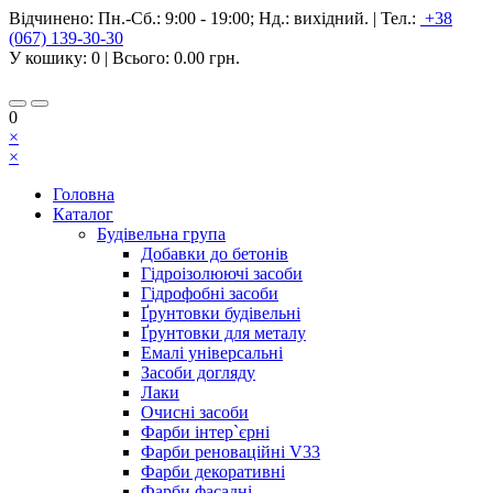
Відчинено:
Пн.-Сб.: 9:00 - 19:00; Нд.: вихідний.
|
Тел.:
+38
(067) 139-30-30
У кошику:
0
| Всього:
0.00 грн.
0
×
×
Головна
Каталог
Будівельна група
Добавки до бетонів
Гідроізолюючі засоби
Гідрофобні засоби
Ґрунтовки будівельні
Ґрунтовки для металу
Емалі універсальні
Засоби догляду
Лаки
Очисні засоби
Фарби інтер`єрні
Фарби реноваційні V33
Фарби декоративні
Фарби фасадні