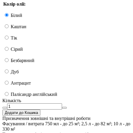
Колір олії:
Білий
Каштан
Тік
Сірий
Безбарвний
Дуб
Антрацит
Палісандр англійський
Кількість
Додати до Кошика
Призначення
зовнішні та внутрішні роботи
Фасування / витрата
750 мл - до 25 м²; 2,5 л - до 82 м²; 10 л - до
330 м²