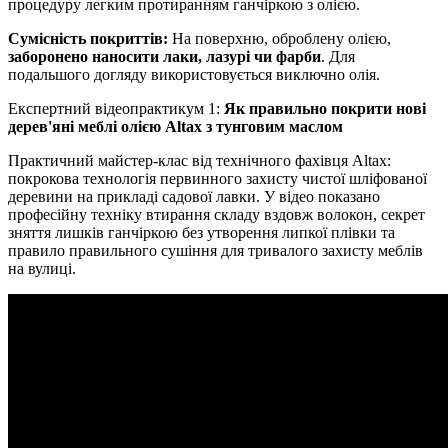
процедуру легким протиранням ганчіркою з олією.
Сумісність покриттів:
На поверхню, оброблену олією,
заборонено наносити лаки, лазурі чи фарби
. Для
подальшого догляду використовується виключно олія.
Експертний відеопрактикум 1:
Як правильно покрити нові
дерев'яні меблі олією Altax з тунговим маслом
Практичний майстер-клас від технічного фахівця Altax:
покрокова технологія первинного захисту чистої шліфованої
деревини на прикладі садової лавки. У відео показано
професійну техніку втирання складу вздовж волокон, секрет
зняття лишків ганчіркою без утворення липкої плівки та
правило правильного сушіння для тривалого захисту меблів
на вулиці.