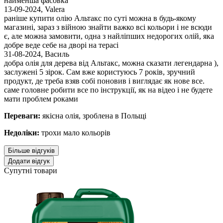
найменша фасовка
13-09-2024
,
Valera
раніше купити олію Альтакс по суті можна в будь-якому
магазині, зараз з війною знайти важко всі кольори і не всюди
є, але можна замовити, одна з найліпших недорогих олій, яка
добре веде себе на дворі на терасі
31-08-2024
,
Василь
добра олія для дерева від Альтакс, можна сказати легендарна ),
заслужені 5 зірок. Сам вже користуюсь 7 років, зручний
продукт, де треба взяв собі поновив і виглядає як нове все.
саме головне робити все по інструкції, як на відео і не будете
мати проблем роками
Переваги:
якісна олія, зроблена в Польщі
Недоліки:
трохи мало кольорів
Більше відгуків
Додати відгук
Супутні товари