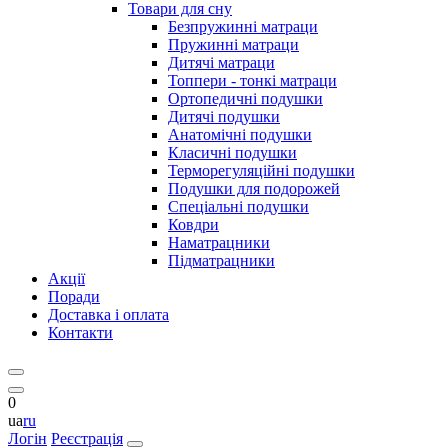
Товари для сну
Безпружинні матраци
Пружинні матраци
Дитячі матраци
Топпери - тонкі матраци
Ортопедичні подушки
Дитячі подушки
Анатомічні подушки
Класичні подушки
Терморегуляційні подушки
Подушки для подорожей
Спеціальні подушки
Ковдри
Наматрацники
Підматрацники
Акції
Поради
Доставка і оплата
Контакти
0
ua
ru
Логін
Реєстрація