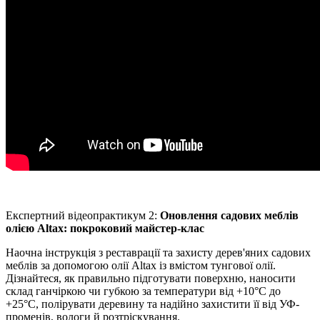
Експертний відеопрактикум 2:
Оновлення садових меблів
олією Altax: покроковий майстер-клас
Наочна інструкція з реставрації та захисту дерев'яних садових
меблів за допомогою олії Altax із вмістом тунгової олії.
Дізнайтеся, як правильно підготувати поверхню, наносити
склад ганчіркою чи губкою за температури від +10°C до
+25°C, полірувати деревину та надійно захистити її від УФ-
променів, вологи й розтріскування.