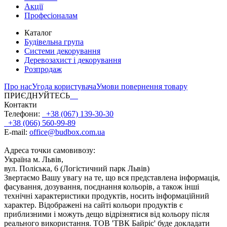
Акції
Професіоналам
Каталог
Будівельна група
Системи декорування
Деревозахист і декорування
Розпродаж
Про нас
Угода користувача
Умови повернення товару
ПРИЄДНУЙТЕСЬ
Контакти
Телефони:
+38 (067) 139-30-30
+38 (066) 560-99-89
E-mail:
office@budbox.com.ua
Адреса точки самовивозу:
Україна м. Львів,
вул. Поліська, 6 (Логістичний парк Львів)
Звертаємо Вашу увагу на те, що вся представлена інформація,
фасування, дозування, поєднання кольорів, а також інші
технічні характеристики продуктів, носить інформаційний
характер. Відображені на сайті кольори продуктів є
приблизними і можуть дещо відрізнятися від кольору після
реального використання. ТОВ 'ТВК Байріс' буде докладати