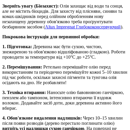
Зверніть увагу (Біозахист):
Олія захищає від води та сонця,
але не містить біоцидів. Для захисту від плісняви, синяви та
комах-шкідників перед олійним обробленням нову
незахищену деревину обов'язково треба проґрунтувати
безбарвним засобом (
Altax Impregnat Глибококонсервуючий
).
Покрокова інструкція для первинної обробки:
1. Підготовка:
Деревина має бути сухою, чистою,
знежиреною та обов'язково відшліфованою (гладкою). Роботи
проводити за температури від +10°С до +25°С.
2. Перемішування:
Ретельно перемішайте олію перед
використанням та періодично перемішуйте кожні 5–10 хвилин
під час роботи, оскільки захисні пігменти та тунгова олія
осідають на дно. Не розбавляти!
3. Техніка втирання:
Наносьте олію бавовняною ганчіркою,
пензлем або тампоном, інтенсивно втираючи її вздовж
волокон. Додавайте засіб доти, доки деревина активно його
вбирає.
4. Обов'язкове видалення надлишків:
Через 10–15 хвилин
після появи розводів (дерево перестало поглинати олію)
витріть усі надлишки сухою ганчіркою
. На поверхні не