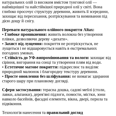
натуральних олій із високим вмістом тунгової олії —
найміцнішої та найстійкішої природної олії у світі. Вона
глибоко просочує структуру деревини, живить її зсередини,
захищає від пересихання, розтріскування та вимивання під
дією дощу й снігу.
Переваги натурального олійного покриття Altax:
•
Глибоке проникнення:
живить волокна без утворення
плівки, дозволяючи дереву «дихати».
•
Захист від лущення:
покриття не розтріскується, не
лущиться і не відшаровується навіть в екстремальних
погодних умовах.
•
Стійкість до УФ-випромінювання та вологи:
захищає від
сіріння, вигорання на сонці та утворення плям від води.
•
Естетичне матове покриття:
підкреслює та виділяє
природний малюнок і благородну текстуру деревини.
•
Просте оновлення без шліфування:
не вимагає здирання
старого шару при плановому догляді.
Сфери застосування:
терасна дошка, садові меблі (столи,
лавки, альтанки), дерев'яні підлоги, помости, містки, зони
навколо басейнів, фасадні елементи, вікна, двері, перила та
підвіконня.
Технологія нанесення та
правильний догляд