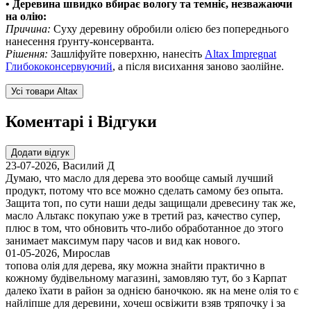
• Деревина швидко вбирає вологу та темніє, незважаючи
на олію:
Причина:
Суху деревину обробили олією без попереднього
нанесення ґрунту-консерванта.
Рішення:
Зашліфуйте поверхню, нанесіть
Altax Impregnat
Глибококонсервуючий
, а після висихання заново заолійне.
Усі товари Altax
Коментарі і Відгуки
Додати відгук
23-07-2026
,
Василий Д
Думаю, что масло для дерева это вообще самый лучший
продукт, потому что все можно сделать самому без опыта.
Защита топ, по сути наши деды защищали древесину так же,
масло Альтакс покупаю уже в третий раз, качество супер,
плюс в том, что обновить что-либо обработанное до этого
занимает максимум пару часов и вид как нового.
01-05-2026
,
Мирослав
топова олія для дерева, яку можна знайти практично в
кожному будівельному магазині, замовляю тут, бо з Карпат
далеко їхати в район за однією баночкою. як на мене олія то є
найліпше для деревини, хочеш освіжити взяв тряпочку і за