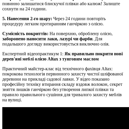
повинно залишатися блискучої плівки або калюж! Залиште
сохнути на 24 години.
5. Нанесення 2-го шару:
Через 24 години повторіть
процедуру легким протиранням ганчіркою з олією.
Сумісність покриттів:
На поверхню, оброблену олією,
заборонено наносити лаки, лазурі чи фарби
. Для
подальшого догляду використовується виключно олія.
Експертний відеопрактикум 1:
Як правильно покрити нові
дерев'яні меблі олією Altax з тунговим маслом
Практичний майстер-клас від технічного фахівця Altax:
покрокова технологія первинного захисту чистої шліфованої
деревини на прикладі садової лавки. У відео показано
професійну техніку втирання складу вздовж волокон, секрет
зняття лишків ганчіркою без утворення липкої плівки та
правило правильного сушіння для тривалого захисту меблів
на вулиці.