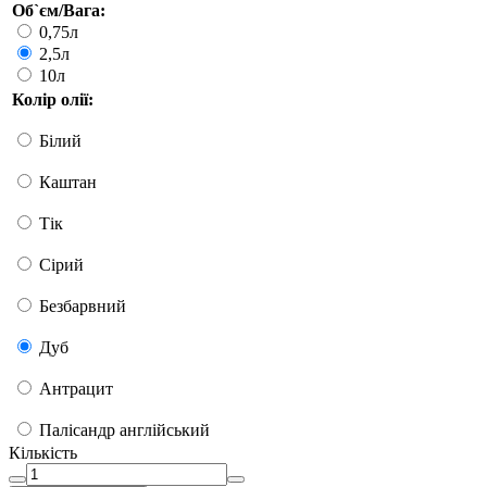
Об`єм/Вага:
0,75л
2,5л
10л
Колір олії:
Білий
Каштан
Тік
Сірий
Безбарвний
Дуб
Антрацит
Палісандр англійський
Кількість