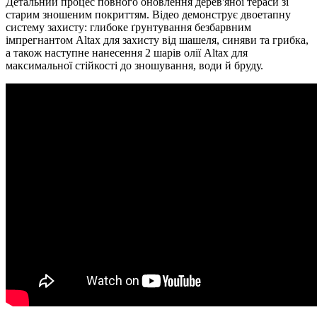
Детальний процес повного оновлення дерев'яної тераси зі
старим зношеним покриттям. Відео демонструє двоетапну
систему захисту: глибоке ґрунтування безбарвним
імпрегнантом Altax для захисту від шашеля, синяви та грибка,
а також наступне нанесення 2 шарів олії Altax для
максимальної стійкості до зношування, води й бруду.