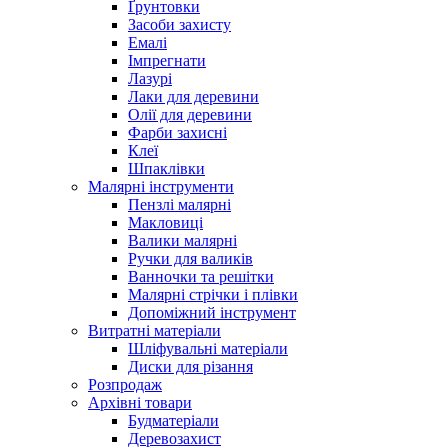
Ґрунтовки
Засоби захисту
Емалі
Імпрегнати
Лазурі
Лаки для деревини
Олії для деревини
Фарби захисні
Клеї
Шпаклівки
Малярні інструменти
Пензлі малярні
Макловиці
Валики малярні
Ручки для валиків
Ванночки та решітки
Малярні стрічки і плівки
Допоміжний інструмент
Витратні матеріали
Шліфувальні матеріали
Диски для різання
Розпродаж
Архівні товари
Будматеріали
Деревозахист