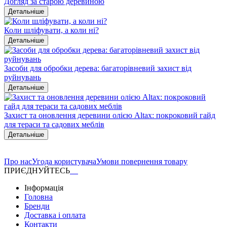
Догляд за старою деревиною
Детальніше
Коли шліфувати, а коли ні?
Детальніше
Засоби для обробки дерева: багаторівневий захист від
руйнувань
Детальніше
Захист та оновлення деревини олією Altax: покроковий гайд
для тераси та садових меблів
Детальніше
Про нас
Угода користувача
Умови повернення товару
ПРИЄДНУЙТЕСЬ
Інформація
Головна
Бренди
Доставка і оплата
Контакти