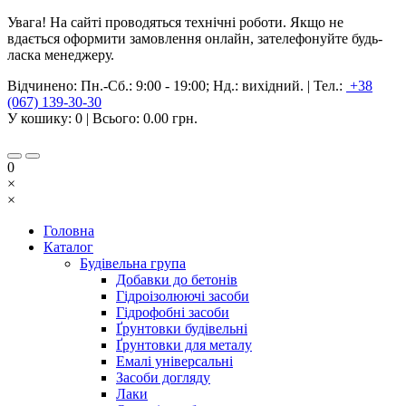
Увага! На сайті проводяться технічні роботи. Якщо не
вдається оформити замовлення онлайн, зателефонуйте будь-
ласка менеджеру.
Відчинено:
Пн.-Сб.: 9:00 - 19:00; Нд.: вихідний.
|
Тел.:
+38
(067) 139-30-30
У кошику:
0
| Всього:
0.00 грн.
0
×
×
Головна
Каталог
Будівельна група
Добавки до бетонів
Гідроізолюючі засоби
Гідрофобні засоби
Ґрунтовки будівельні
Ґрунтовки для металу
Емалі універсальні
Засоби догляду
Лаки