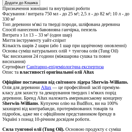
Додати до Кошика
Призначення
зовнішні та внутрішні роботи
Фасування / витрата
750 мл - до 25 м²; 2,5 л - до 82 м²; 10 л - до
330 м²
Тип деревини
м'які та тверді породи, шліфована деревина
Спосіб нанесення
бавовняна ганчірка, пензель
Витрата з 1л
13 – 33 м² (один шар)
Миття інструменту
уайт-спірит
Кількість шарів
2 шари (або 1 шар при щорічному оновленні)
Основа
суміш натуральних олій + тунгова олія (Tung Oil)
Час висихання
24 години (міжшарова сушка та повне
висихання)
Сертифікат
Санітарно-епідеміологічна експертиза
Опис та
властивості оригінальної олії Altax
Офіційне постачання від світового лідера Sherwin-Williams.
Олія для деревини
Altax
— це професійний засіб преміум-
класу для захисту та декорування твердих і м'яких порід
деревини. Бренд Altax належить американському концерну
Sherwin-Williams
. Купуючи олію на BudBox, ви на 100%
захищені від контрабанди, протермінованих товарів та
підробок, адже ми є офіційним представником бренду в
Україні з понад 10-річним досвідом роботи.
Сила тунгової олії (Tung Oil).
Основою продукту є суміш