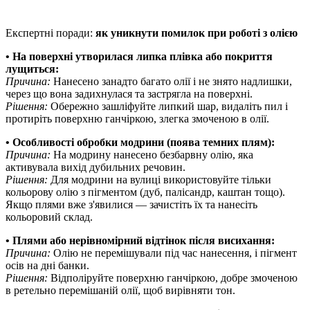
Експертні поради:
як уникнути помилок при роботі з олією
• На поверхні утворилася липка плівка або покриття
лущиться:
Причина:
Нанесено занадто багато олії і не знято надлишки,
через що вона задихнулася та застрягла на поверхні.
Рішення:
Обережно зашліфуйте липкий шар, видаліть пил і
протиріть поверхню ганчіркою, злегка змоченою в олії.
• Особливості обробки модрини (поява темних плям):
Причина:
На модрину нанесено безбарвну олію, яка
активувала вихід дубильних речовин.
Рішення:
Для модрини на вулиці використовуйте тільки
кольорову олію з пігментом (дуб, палісандр, каштан тощо).
Якщо плями вже з'явилися — зачистіть їх та нанесіть
кольоровий склад.
• Плями або нерівномірний відтінок після висихання:
Причина:
Олію не перемішували під час нанесення, і пігмент
осів на дні банки.
Рішення:
Відполіруйте поверхню ганчіркою, добре змоченою
в ретельно перемішаній олії, щоб вирівняти тон.