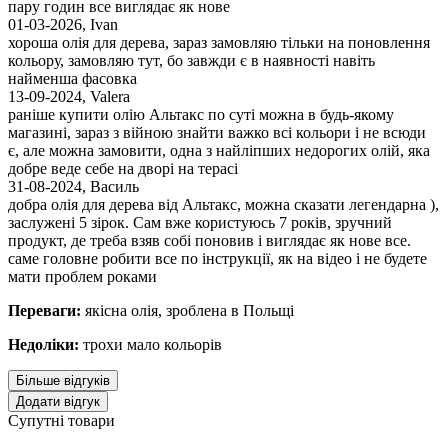
пару годин все виглядає як нове
01-03-2026
,
Ivan
хороша олія для дерева, зараз замовляю тільки на поновлення
кольору, замовляю тут, бо завжди є в наявності навіть
найменша фасовка
13-09-2024
,
Valera
раніше купити олію Альтакс по суті можна в будь-якому
магазині, зараз з війною знайти важко всі кольори і не всюди
є, але можна замовити, одна з найліпших недорогих олій, яка
добре веде себе на дворі на терасі
31-08-2024
,
Василь
добра олія для дерева від Альтакс, можна сказати легендарна ),
заслужені 5 зірок. Сам вже користуюсь 7 років, зручний
продукт, де треба взяв собі поновив і виглядає як нове все.
саме головне робити все по інструкції, як на відео і не будете
мати проблем роками
Переваги:
якісна олія, зроблена в Польщі
Недоліки:
трохи мало кольорів
Більше відгуків
Додати відгук
Супутні товари