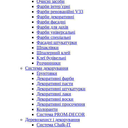
Очисні засоби
Фарби інтер`єрні
Фарби реноваційні V33
Фарби декоративні
Фарби фасадні
Фарби для дахів
Фарби універсальні
Фарби спеціальні
Фасадні штукатурки
Шпаклівки
Шпалерний клей
Клеї будівельні
Розчинники
Системи декорування
Ґрунтовки
Декоративні фарби
Декоративні пасти
Декоративні штукатурки
Декоративні лаки
Декоративні воски
Декоративні просочення
Колоранти
Система PROM-DECOR
Деревозахист і декорування
Система Chalk-IT