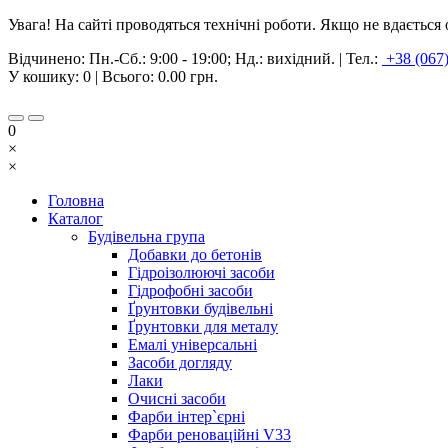
Увага! На сайті проводяться технічні роботи. Якщо не вдаєтьс
Відчинено:
Пн.-Сб.: 9:00 - 19:00; Нд.: вихідний.
|
Тел.:
+38 (067
У кошику:
0
| Всього:
0.00 грн.
0
×
×
Головна
Каталог
Будівельна група
Добавки до бетонів
Гідроізолюючі засоби
Гідрофобні засоби
Ґрунтовки будівельні
Ґрунтовки для металу
Емалі універсальні
Засоби догляду
Лаки
Очисні засоби
Фарби інтер`єрні
Фарби реноваційні V33