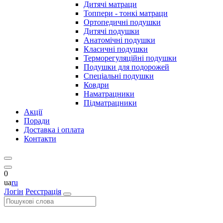
Дитячі матраци
Топпери - тонкі матраци
Ортопедичні подушки
Дитячі подушки
Анатомічні подушки
Класичні подушки
Терморегуляційні подушки
Подушки для подорожей
Спеціальні подушки
Ковдри
Наматрацники
Підматрацники
Акції
Поради
Доставка і оплата
Контакти
0
ua
ru
Логін
Реєстрація