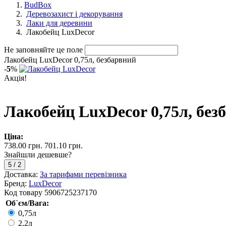
BudBox
Деревозахист і декорування
Лаки для деревини
Лакобейц LuxDecor
Не заповняйте це поле
Лакобейц LuxDecor 0,75л, безбарвний
-
5
%
Акція!
Лакобейц LuxDecor 0,75л, без
Ціна:
738.00 грн.
701.10 грн.
Знайшли дешевше?
5
/
2
Доставка:
За тарифами перевізника
Бренд:
LuxDecor
Код товару
5906725237170
Об`єм/Вага:
0,75л
2,2л