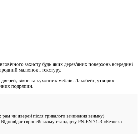
говічного захисту будь-яких дерев'яних поверхонь всередині
риродний малюнок і текстуру.
, дверей, вікон та кухонних меблів. Лакобейц утворює
ічних подряпин.
 рам чи дверей після тривалого зачинення взимку).
. Відповідає європейському стандарту PN-EN 71-3 «Безпека