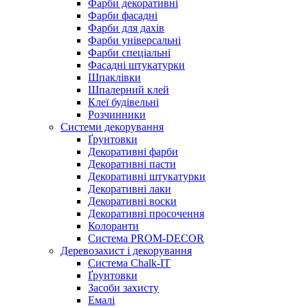
Фарби декоративні
Фарби фасадні
Фарби для дахів
Фарби універсальні
Фарби спеціальні
Фасадні штукатурки
Шпаклівки
Шпалерний клей
Клеї будівельні
Розчинники
Системи декорування
Ґрунтовки
Декоративні фарби
Декоративні пасти
Декоративні штукатурки
Декоративні лаки
Декоративні воски
Декоративні просочення
Колоранти
Система PROM-DECOR
Деревозахист і декорування
Система Chalk-IT
Ґрунтовки
Засоби захисту
Емалі