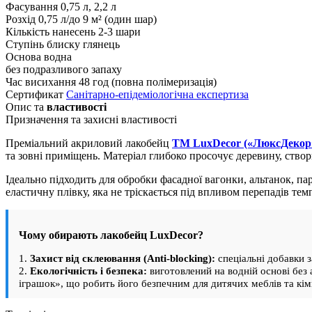
Фасування
0,75 л, 2,2 л
Розхід
0,75 л/до 9 м² (один шар)
Кількість нанесень
2-3 шари
Ступінь блиску
глянець
Основа
водна
без подразливого запаху
Час висихання
48 год (повна полімеризація)
Сертификат
Санітарно-епідеміологічна експертиза
Опис та
властивості
Призначення та захисні властивості
Преміальний акриловий лакобейц
ТМ LuxDecor («ЛюксДекор
та зовні приміщень. Матеріал глибоко просочує деревину, ство
Ідеально підходить для обробки фасадної вагонки, альтанок, пар
еластичну плівку, яка не тріскається під впливом перепадів те
Чому обирають лакобейц LuxDecor?
1.
Захист від склеювання (Anti-blocking):
спеціальні добавки 
2.
Екологічність і безпека:
виготовлений на водній основі без
іграшок», що робить його безпечним для дитячих меблів та кім