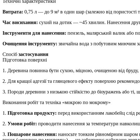
Технічні характеристики
Витрата:
0,75 л — до 9 м² в один шар (залежно від пористості т
Час висихання:
сухий на дотик — ~45 хвилин. Нанесення друг
Інструменти для нанесення:
пензель, малярський валик або 
Очищення інструменту:
звичайна вода з побутовим миючим зас
Спосіб
застосування
Підготовка поверхні
1. Деревина повинна бути сухою, міцною, очищеною від бруду, 
2. Для кращої адгезії та глянцевого ефекту поверхню рекоменд
3. Породи деревини з низькою стійкістю до біоуражень або ті,
Виконання робіт та техніка «мокрою по мокрому»
1.
Підготовка продукту:
перед використанням лакобейц слід р
2.
Умови робіт:
проводити нанесення за температури навколиш
3.
Пошарове нанесення:
наносьте тонким рівномірним шаром 
висох («мокрою по мокрому») — це забезпечує найкраще зчепле