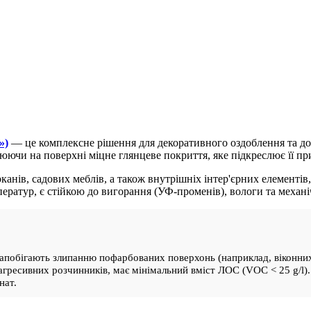
»)
— це комплексне рішення для декоративного оздоблення та дов
рюючи на поверхні міцне глянцеве покриття, яке підкреслює її п
канів, садових меблів, а також внутрішніх інтер'єрних елементів
мператур, є стійкою до вигорання (УФ-променів), вологи та механ
запобігають злипанню пофарбованих поверхонь (наприклад, віконних
 агресивних розчинників, має мінімальний вміст ЛОC (VOC < 25 g/l)
нат.