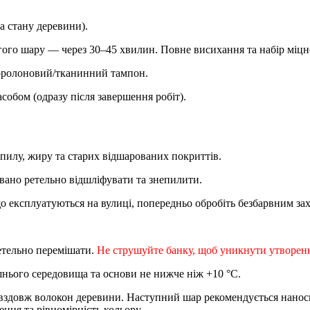
а стану деревини).
ого шару — через 30–45 хвилин. Повне висихання та набір міцн
поролоновий/тканинний тампон.
обом (одразу після завершення робіт).
пилу, жиру та старих відшарованих покриттів.
овано ретельно відшліфувати та знепилити.
 що експлуатуються на вулиці, попередньо обробіть безбарвним з
етельно перемішати.
Не струшуйте банку, щоб уникнути утворенн
нього середовища та основи не нижче ніж +10 °C.
вздовж волокон деревини. Наступний шар рекомендується нанос
ння та рівномірність кольору.