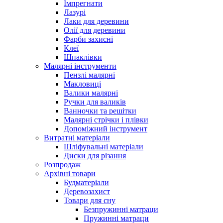
Імпрегнати
Лазурі
Лаки для деревини
Олії для деревини
Фарби захисні
Клеї
Шпаклівки
Малярні інструменти
Пензлі малярні
Макловиці
Валики малярні
Ручки для валиків
Ванночки та решітки
Малярні стрічки і плівки
Допоміжний інструмент
Витратні матеріали
Шліфувальні матеріали
Диски для різання
Розпродаж
Архівні товари
Будматеріали
Деревозахист
Товари для сну
Безпружинні матраци
Пружинні матраци