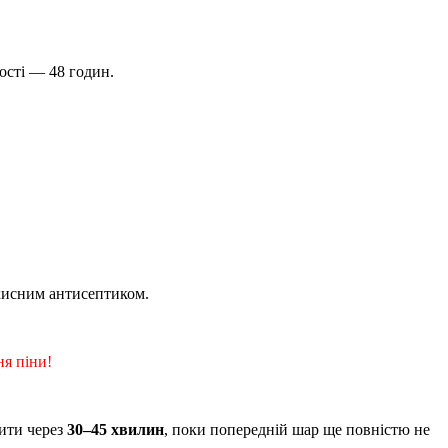
ості — 48 годин.
ахисним антисептиком.
я піни!
ити через
30–45 хвилин
, поки попередній шар ще повністю не