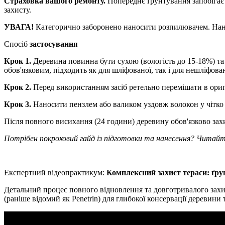
Страховка вашого ремонту.
Попереднє ґрунтування запобігає 
захисту.
УВАГА!
Категорично заборонено наносити розпилювачем. Нанес
Спосіб
застосування
Крок 1.
Деревина повинна бути сухою (вологість до 15-18%) т
обов'язковим, підходить як для шліфованої, так і для нешліфова
Крок 2.
Перед використанням засіб ретельно перемішати в оригі
Крок 3.
Наносити пензлем або валиком уздовж волокон у чітко
Після повного висихання (24 години) деревину обов'язково за
Потрібен покроковий гайд із підготовки та нанесення? Читай
Експертний відеопрактикум:
Комплексний захист тераси: ґру
Детальний процес повного відновлення та довготривалого захис
(раніше відомий як Penetrin) для глибокої консервації деревини 