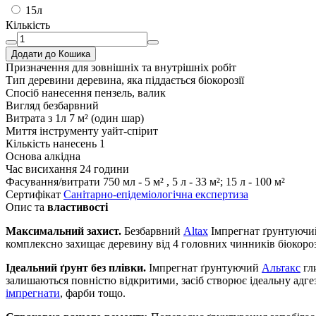
15л
Кількість
Додати до Кошика
Призначення
для зовнішніх та внутрішніх робіт
Тип деревини
деревина, яка піддається біокорозії
Спосіб нанесення
пензель, валик
Вигляд
безбарвний
Витрата з 1л
7 м² (один шар)
Миття інструменту
уайт-спірит
Кількість нанесень
1
Основа
алкідна
Час висихання
24 години
Фасування/витрати
750 мл - 5 м² , 5 л - 33 м²; 15 л - 100 м²
Сертифікат
Санітарно-епідеміологічна експертиза
Опис та
властивості
Максимальний захист.
Безбарвний
Altax
Імпрегнат ґрунтуючи
комплексно захищає деревину від 4 головних чинників біокорозі
Ідеальний ґрунт без плівки.
Імпрегнат ґрунтуючий
Альтакс
гли
залишаються повністю відкритими, засіб створює ідеальну адге
імпрегнати
, фарби тощо.