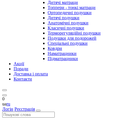
Дитячі матраци
Топпери - тонкі матраци
Ортопедичні подушки
Дитячі подушки
Анатомічні подушки
Класичні подушки
Терморегуляційні подушки
Подушки для подорожей
Спеціальні подушки
Ковдри
Наматрацники
Підматрацники
Акції
Поради
Доставка і оплата
Контакти
0
ua
ru
Логін
Реєстрація