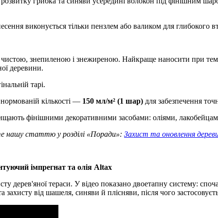
розвитку грибка та синяви усередині волокон під фінішним шар
ення виконується тільки пензлем або валиком для глибокого вт
а чистою, знепиленою і знежиреною. Найкраще наносити при темп
ної деревини.
нальній тарі.
 нормованій кількості —
150 мл/м² (1 шар)
для забезпечення точн
хищають фінішними декоративними засобами: оліями, лакобейцам
те нашу статтю у розділі «Поради»:
Захист та оновлення деревин
нтуючий імпрегнат та олія Altax
ту дерев'яної тераси. У відео показано двоетапну систему: спо
та захисту від шашеля, синяви й плісняви, після чого застосовуєть