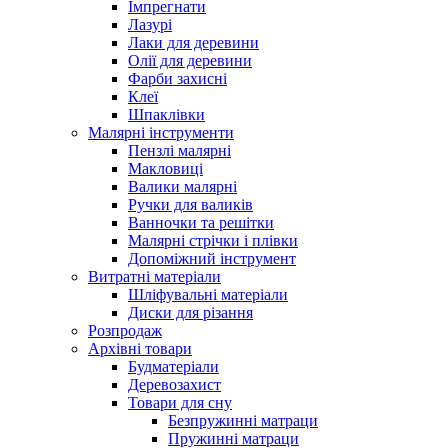
Імпрегнати
Лазурі
Лаки для деревини
Олії для деревини
Фарби захисні
Клеї
Шпаклівки
Малярні інструменти
Пензлі малярні
Макловиці
Валики малярні
Ручки для валиків
Ванночки та решітки
Малярні стрічки і плівки
Допоміжний інструмент
Витратні матеріали
Шліфувальні матеріали
Диски для різання
Розпродаж
Архівні товари
Будматеріали
Деревозахист
Товари для сну
Безпружинні матраци
Пружинні матраци