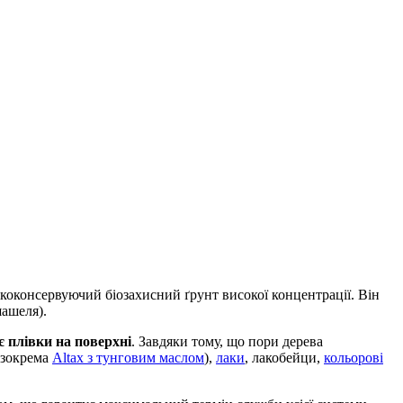
ококонсервуючий біозахисний ґрунт високої концентрації. Він
шашеля).
є плівки на поверхні
. Завдяки тому, що пори дерева
зокрема
Altax з тунговим маслом
),
лаки
, лакобейци,
кольорові