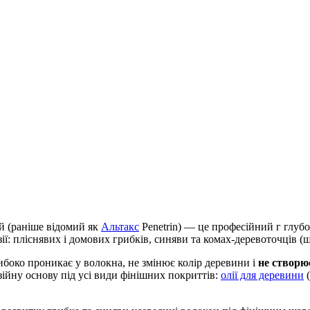
й (раніше відомий як
Альтакс
Penetrin) — це професійний г глуб
ї: пліснявих і домових грибків, синяви та комах-деревоточців (
боко проникає у волокна, не змінює колір деревини і
не створю
зійну основу під усі види фінішних покриттів:
олії для деревини
(