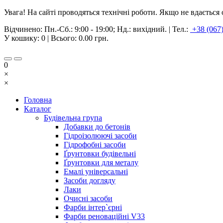
Увага! На сайті проводяться технічні роботи. Якщо не вдаєтьс
Відчинено:
Пн.-Сб.: 9:00 - 19:00; Нд.: вихідний.
|
Тел.:
+38 (067
У кошику:
0
| Всього:
0.00 грн.
0
×
×
Головна
Каталог
Будівельна група
Добавки до бетонів
Гідроізолюючі засоби
Гідрофобні засоби
Ґрунтовки будівельні
Ґрунтовки для металу
Емалі універсальні
Засоби догляду
Лаки
Очисні засоби
Фарби інтер`єрні
Фарби реноваційні V33