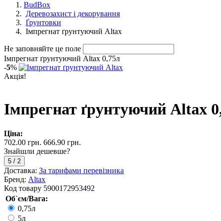
BudBox
Деревозахист і декорування
Ґрунтовки
Імпрегнат ґрунтуючий Altax
Не заповняйте це поле
Імпрегнат ґрунтуючий Altax 0,75л
-
5
%
Акція!
Імпрегнат ґрунтуючий Altax 0
Ціна:
702.00 грн.
666.90 грн.
Знайшли дешевше?
5
/
2
Доставка:
За тарифами перевізника
Бренд:
Altax
Код товару
5900172953492
Об`єм/Вага:
0,75л
5л