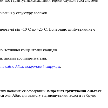
ом, що гарантує максимальний термін служби усієї системи
ирання у структуру волокон.
ературі від +10°С до +25°С. Попереднє шліфування не є
ої технічної концентрації біоцидів.
и, лаками або імпрегнатами.
и олією Altax: покрокова інструкція
.
чатку наноситься безбарвний
Імпрегнат ґрунтуючий Альтакс
ся олія Altax для захисту від зношування, вологи та бруду.