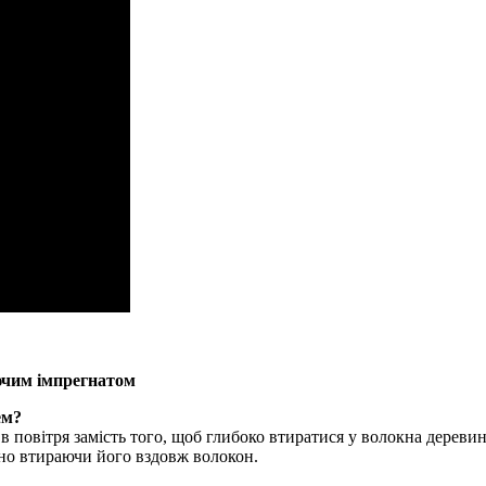
ючим імпрегнатом
ем?
повітря замість того, щоб глибоко втиратися у волокна деревин
ьно втираючи його вздовж волокон.