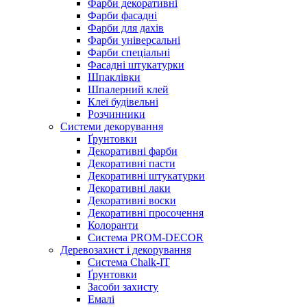
Фарби декоративні
Фарби фасадні
Фарби для дахів
Фарби універсальні
Фарби спеціальні
Фасадні штукатурки
Шпаклівки
Шпалерний клей
Клеї будівельні
Розчинники
Системи декорування
Ґрунтовки
Декоративні фарби
Декоративні пасти
Декоративні штукатурки
Декоративні лаки
Декоративні воски
Декоративні просочення
Колоранти
Система PROM-DECOR
Деревозахист і декорування
Система Chalk-IT
Ґрунтовки
Засоби захисту
Емалі