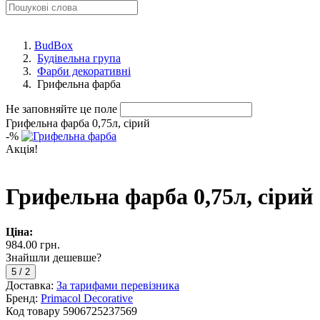
BudBox
Будівельна група
Фарби декоративні
Грифельна фарба
Не заповняйте це поле
Грифельна фарба 0,75л, сірий
-
%
Акція!
Грифельна фарба 0,75л, сірий
Ціна:
984.00 грн.
Знайшли дешевше?
5
/
2
Доставка:
За тарифами перевізника
Бренд:
Primacol Decorative
Код товару
5906725237569