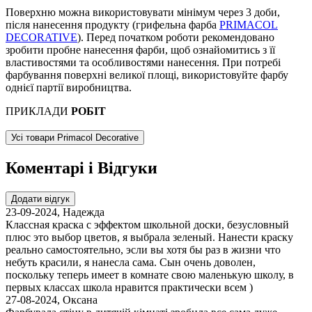
Поверхню можна використовувати мінімум через 3 доби,
після нанесення продукту (грифельна фарба
PRIMACOL
DECORATIVE
). Перед початком роботи рекомендовано
зробити пробне нанесення фарби, щоб ознайомитись з її
властивостями та особливостями нанесення. При потребі
фарбування поверхні великої площі, використовуйте фарбу
однієї партії виробництва.
ПРИКЛАДИ
РОБІТ
Усі товари Primacol Decorative
Коментарі і Відгуки
Додати відгук
23-09-2024
,
Надежда
Классная краска с эффектом школьной доски, безусловный
плюс это выбор цветов, я выбрала зеленый. Нанести краску
реально самостоятельно, эсли вы хотя бы раз в жизни что
небуть красили, я нанесла сама. Сын очень доволен,
поскольку теперь имеет в комнате свою маленькую школу, в
первых классах школа нравится практически всем )
27-08-2024
,
Оксана