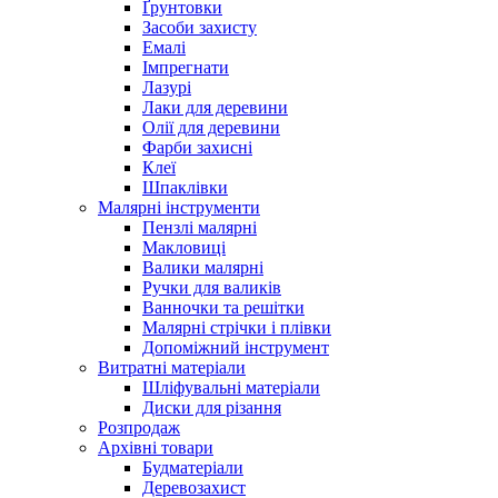
Ґрунтовки
Засоби захисту
Емалі
Імпрегнати
Лазурі
Лаки для деревини
Олії для деревини
Фарби захисні
Клеї
Шпаклівки
Малярні інструменти
Пензлі малярні
Макловиці
Валики малярні
Ручки для валиків
Ванночки та решітки
Малярні стрічки і плівки
Допоміжний інструмент
Витратні матеріали
Шліфувальні матеріали
Диски для різання
Розпродаж
Архівні товари
Будматеріали
Деревозахист