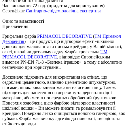
Зносостійкість
стійка до миття
Час висихання
72 год. (придатна для користування)
Сертифікат
Санітарно-епідеміологічна експертиза
Опис та
властивості
Призначення
Грифельна фарба
PRIMACOL DECORATIVE
(
ТМ Прімакол
Декорейтів
) – це продукт, що відтворює ефект «шкільної
дошки» для малювання та письма крейдою, у Вашій кімнаті,
офісі, школі чи дитячому садку. Фарба грифельна
ТМ
PRIMACOL DECORATIVE
, відповідає Європейським
вимогам PN-EN 71-3 «Безпека іграшок», а тому є абсолютно
безпечною при користуванні.
Досконало підходить для використання на стінах, що
оздоблені цементною, вапняно-цементною штукатуркою,
гіпсами, шпаклювальними масами на основі гіпсу. Також
підходить для нанесення на деревину та дерево-похідні
матеріали, або метал попередньо оброблений ґрунтовкою.
Поверхня оздоблена цією фарбою відтворює властивості
шкільної дошки – Ви можете писати та розмальовувати її
крейдою. Поверхня легко очищається вологою ганчіркою, або
губкою. Фарба має високу адгезію до поверхні, твердість та
стійкість до води.