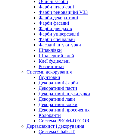
Очисні засоби
Фарби інтер`єрні
Фарби реноваційні V33
Фарби декоративні
Фарби фасадні
Фарби для дахів
Фарби універсальні
Фарби спеціальні
Фасадні штукатурки
Шпаклівки
Шпалерний клей
Клеї будівельні
Розчинники
Системи декорування
Ґрунтовки
Декоративні фарби
Декоративні пасти
Декоративні штукатурки
Декоративні лаки
Декоративні воски
Декоративні просочення
Колоранти
Система PROM-DECOR
Деревозахист і декорування
Система Chalk-IT