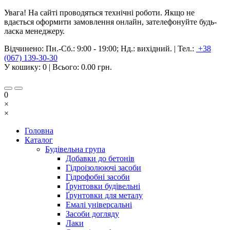
Увага! На сайті проводяться технічні роботи. Якщо не
вдається оформити замовлення онлайн, зателефонуйте будь-
ласка менеджеру.
Відчинено:
Пн.-Сб.: 9:00 - 19:00; Нд.: вихідний.
|
Тел.:
+38
(067) 139-30-30
У кошику:
0
| Всього:
0.00 грн.
0
×
×
Головна
Каталог
Будівельна група
Добавки до бетонів
Гідроізолюючі засоби
Гідрофобні засоби
Ґрунтовки будівельні
Ґрунтовки для металу
Емалі універсальні
Засоби догляду
Лаки