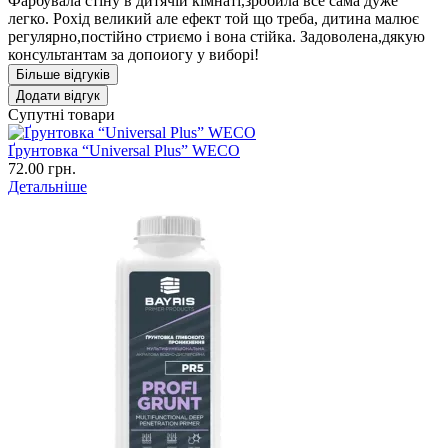
Фарбувала стіну в дитячій кімнаті,зробила все сама дуже
легко. Рохід великий але ефект той що треба, дитина малює
регулярно,постійно стриємо і вона стійка. Задоволена,дякую
консультантам за допоиогу у виборі!
Більше відгуків
Додати відгук
Супутні товари
Ґрунтовка “Universal Plus” WECO
72.00 грн.
Детальніше