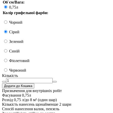
Об`єм/Вага:
0,75л
Колір грифельної фарби:
Чорний
Сірий
Зелений
Синій
Фіолетовий
Червоний
Кількість
Додати до Кошика
Призначення
для внутрішніх робіт
Фасування
0,75л
Розхід
0,75 л/до 8 м² (один шар)
Кількість нанесень
щонайменше 2 шари
Спосіб нанесення
валик, пензель