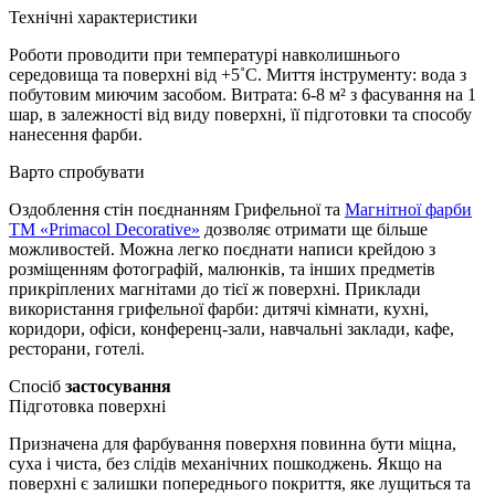
Технічні характеристики
Роботи проводити при температурі навколишнього
середовища та поверхні від +5˚С. Миття інструменту: вода з
побутовим миючим засобом. Витрата: 6-8 м² з фасування на 1
шар, в залежності від виду поверхні, її підготовки та способу
нанесення фарби.
Варто спробувати
Оздоблення стін поєднанням Грифельної та
Магнітної фарби
ТМ «Primacol Decorative»
дозволяє отримати ще більше
можливостей. Можна легко поєднати написи крейдою з
розміщенням фотографій, малюнків, та інших предметів
прикріплених магнітами до тієї ж поверхні. Приклади
використання грифельної фарби: дитячі кімнати, кухні,
коридори, офіси, конференц-зали, навчальні заклади, кафе,
ресторани, готелі.
Спосіб
застосування
Підготовка поверхні
Призначена для фарбування поверхня повинна бути міцна,
суха і чиста, без слідів механічних пошкоджень. Якщо на
поверхні є залишки попереднього покриття, яке лущиться та