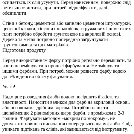
осипається, їх слід усунути. Перед нанесенням, поверхню слід
ретельно очистити, при потребі відшліфувати, далі
обезпилити.
Стіни з бетону, цементної або вапняно-цементної штукатурки,
цегляної кладки, гіпсових шпаклівок, стружкових і цементних
плит потрібно обробити ґрунтовкою на акриловій основі.
Дерево та метал потрібно попередньо заґрунтувати
ґрунтовками для цих матеріалів.
Підготовка продукту
Перед використанням фарбу потрібно ретельно перемішати, та
часто перемішувати в процесі фарбування. Не змішувати з
іншими фарбами. При потребі можна розвести фарбу водою
до 5% відносно об’єму фасування.
Увага!
Надмірне розведення фарби водою погіршить її якість та
властивості. Наносити валиком для фарб на акриловій основі,
або пензликом з дрібним ворсом. Потрібно нанести
щонайменше 2 рівномірних шари фарби, з проміжком в 2-3
години. Фарбувати методом «мокрим по мокрому», не
допускати повного висихання попереднього шару фарби. Слід
уникати підтікань та слідів, які залишаються від інструменту.