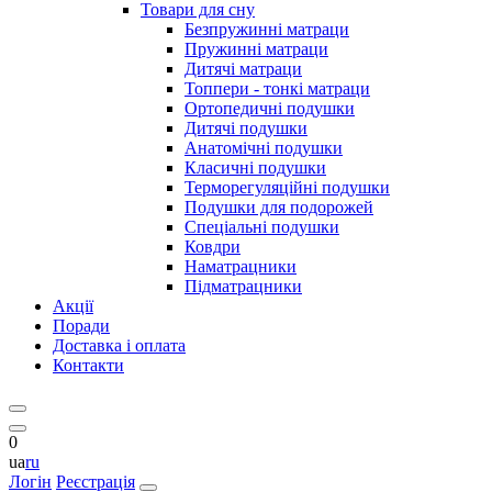
Товари для сну
Безпружинні матраци
Пружинні матраци
Дитячі матраци
Топпери - тонкі матраци
Ортопедичні подушки
Дитячі подушки
Анатомічні подушки
Класичні подушки
Терморегуляційні подушки
Подушки для подорожей
Спеціальні подушки
Ковдри
Наматрацники
Підматрацники
Акції
Поради
Доставка і оплата
Контакти
0
ua
ru
Логін
Реєстрація