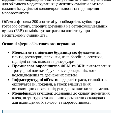
для об'ємного модифікування цементних сумішей з метою
надання їм суцільної водонепроникності та підвищення
морозостійкості.
Об'ємна фасовка 200 л оптимізує собівартість кубометра
готового бетону, спрощує дозування на бетонозмішувальних
вузлах (БЗВ) та мінімізує витрати на логістику при
масштабному будівництві.
Основні сфери об'єктного застосування:
Монолітне та підземне будівництво:
фундаментні
плити, ростверки, паркінги, чаші басейнів, септики,
підпірні стіни, шлюзи та резервуари.
Промислове виробництво ФЕМ та ЗБВ:
виготовлення
тротуарної плитки, бруківки, європарканів, лотків
водовідведення та дренажних систем.
Інфраструктурні об'єкти:
відкриті тераси, стилобати,
експлуатовані покрівлі, а також влаштування
високоміцних стяжок під укладання плитки чи каменю.
Модифікація сумішей:
додавання до складу цементних
клеїв, штукатурок та аварійних ремонтних складових
для підвищення їх волого- та морозостійкості.