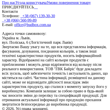
Про нас
Угода користувача
Умови повернення товару
ПРИЄДНУЙТЕСЬ
Контакти
Телефони:
+38 (067) 139-30-30
+38 (066) 560-99-89
E-mail:
office@budbox.com.ua
Адреса точки самовивозу:
Україна м. Львів,
вул. Поліська, 6 (Логістичний парк Львів)
Звертаємо Вашу увагу на те, що вся представлена інформація,
фасування, дозування, поєднання кольорів, а також інші
технічні характеристики продуктів, носить інформаційний
характер. Відображені на сайті кольори продуктів є
приблизними і можуть дещо відрізнятися від кольору після
реального використання. ТОВ 'ТВК Байріс' буде докладати
всіх зусиль, щоб забезпечити точність і актуальність даних, що
містяться на сайті. Частина інформації, розміщеної на даному
сайті, може не відповідати дійсності внаслідок змін
характеристик продукту, що сталися з моменту запуску його у
виробництво. Компанія залишає за собою право в будь-який
час вносити зміни до переліку та специфікацій продукції. Для
отримання актуальної інформації про продукцію прохання
звертатися безпосередньо до виробника продукції.
© 2026. Усі права захищені.