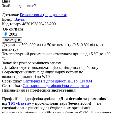
Ціна:
Знайшли дешевше?
Доставка:
Безкоштовна (передоплата)
Бренд:
Bayris
Код товару
4820193820423-200
Об`єм/Вага:
200л
Запит ціни
Дозування
500–800 мл на 50 кг цементу (0.5–0.8% від маси
цементу)
Температурний режим
використовувати при t від +5 °С до +30
°С
Запах
без різкого хімічного запаху
Дія
забезпечує самокольматацію капілярних пор бетону
Водонепроникність
підвищує марку бетону по
водонепроникності до W10
Сертифікат
Сертифікат відповідності ДСТУ EN 934
Сертифікат
Санітарно-епідеміологічна експертиза
Призначення та
професійне застосування
Професійна гідрофобна добавка
«Для бетонів та розчинів»
від
ТМ «Bayris»
у промисловій тарі (бочка 200 л)
— це
спеціалізоване рішення для будівельних організацій,
підрядників, підрозділів ЗБВ та виробництв ФЕМ. Призначена