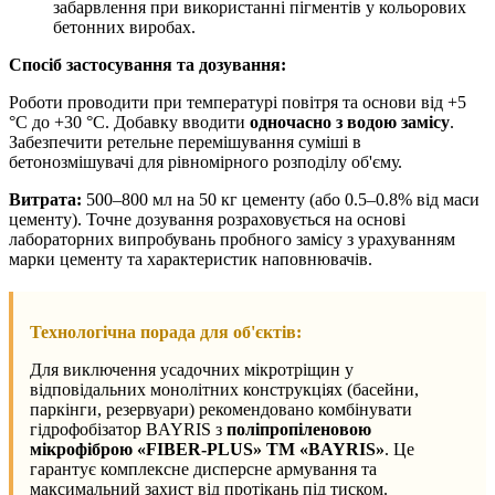
забарвлення при використанні пігментів у кольорових
бетонних виробах.
Спосіб застосування та дозування:
Роботи проводити при температурі повітря та основи від +5
°С до +30 °С. Добавку вводити
одночасно з водою замісу
.
Забезпечити ретельне перемішування суміші в
бетонозмішувачі для рівномірного розподілу об'єму.
Витрата:
500–800 мл на 50 кг цементу (або 0.5–0.8% від маси
цементу). Точне дозування розраховується на основі
лабораторних випробувань пробного замісу з урахуванням
марки цементу та характеристик наповнювачів.
Технологічна порада для об'єктів:
Для виключення усадочних мікротріщин у
відповідальних монолітних конструкціях (басейни,
паркінги, резервуари) рекомендовано комбінувати
гідрофобізатор BAYRIS з
поліпропіленовою
мікрофіброю «FIBER-PLUS» TM «BAYRIS»
. Це
гарантує комплексне дисперсне армування та
максимальний захист від протікань під тиском.