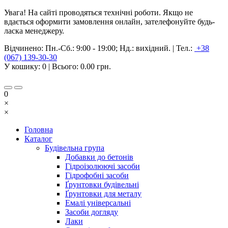
Увага! На сайті проводяться технічні роботи. Якщо не
вдається оформити замовлення онлайн, зателефонуйте будь-
ласка менеджеру.
Відчинено:
Пн.-Сб.: 9:00 - 19:00; Нд.: вихідний.
|
Тел.:
+38
(067) 139-30-30
У кошику:
0
| Всього:
0.00 грн.
0
×
×
Головна
Каталог
Будівельна група
Добавки до бетонів
Гідроізолюючі засоби
Гідрофобні засоби
Ґрунтовки будівельні
Ґрунтовки для металу
Емалі універсальні
Засоби догляду
Лаки