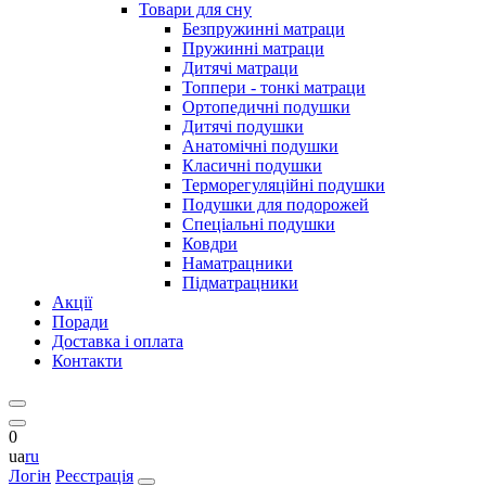
Товари для сну
Безпружинні матраци
Пружинні матраци
Дитячі матраци
Топпери - тонкі матраци
Ортопедичні подушки
Дитячі подушки
Анатомічні подушки
Класичні подушки
Терморегуляційні подушки
Подушки для подорожей
Спеціальні подушки
Ковдри
Наматрацники
Підматрацники
Акції
Поради
Доставка і оплата
Контакти
0
ua
ru
Логін
Реєстрація