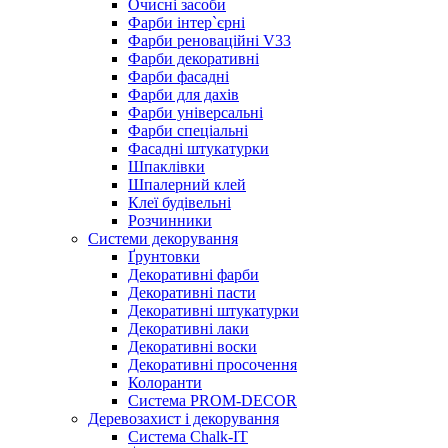
Очисні засоби
Фарби інтер`єрні
Фарби реноваційні V33
Фарби декоративні
Фарби фасадні
Фарби для дахів
Фарби універсальні
Фарби спеціальні
Фасадні штукатурки
Шпаклівки
Шпалерний клей
Клеї будівельні
Розчинники
Системи декорування
Ґрунтовки
Декоративні фарби
Декоративні пасти
Декоративні штукатурки
Декоративні лаки
Декоративні воски
Декоративні просочення
Колоранти
Система PROM-DECOR
Деревозахист і декорування
Система Chalk-IT