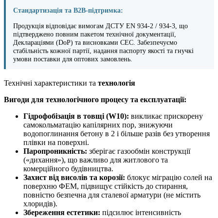
Стандартизація та B2B-підтримка:
Продукція відповідає вимогам ДСТУ EN 934-2 / 934-3, що
підтверджено повним пакетом технічної документації,
Деклараціями (DoP) та висновками СЕС. Забезпечуємо
стабільність кожної партії, надання паспорту якості та гнучкі
умови поставки для оптових замовлень.
Технічні характеристики та
технологія
Вигоди для технологічного процесу та експлуатації:
Гідрофобізація в товщі (W10):
викликає прискорену
самокольматацію капілярних пор, знижуючи
водопоглинання бетону в 2 і більше разів без утворення
плівки на поверхні.
Паропроникність:
зберігає газообмін конструкції
(«дихання»), що важливо для житлового та
комерційного будівництва.
Захист від висолів та корозії:
блокує міграцію солей на
поверхню ФЕМ, підвищує стійкість до стирання,
повністю безпечна для сталевої арматури (не містить
хлоридів).
Збереження естетики:
підсилює інтенсивність