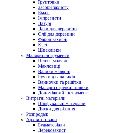
Ґрунтовки
Засоби захисту
Емалі
Імпрегнати
Лазурі
Лаки для деревини
Олії для деревини
Фарби захисні
Клеї
Шпаклівки
Малярні інструменти
Пензлі малярні
Макловиці
Валики малярні
Ручки для валиків
Ванночки та решітки
Малярні стрічки і плівки
Допоміжний інструмент
Витратні матеріали
Шліфувальні матеріали
Диски для різання
Розпродаж
Архівні товари
Будматеріали
Деревозахист