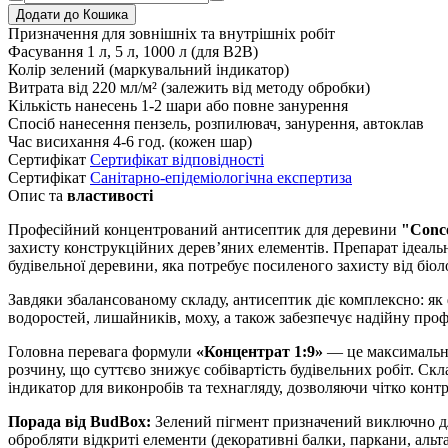
Додати до Кошика
Призначення
для зовнішніх та внутрішніх робіт
Фасування
1 л, 5 л, 1000 л (для B2B)
Колір
зелений (маркувальний індикатор)
Витрата
від 220 мл/м² (залежить від методу обробки)
Кількість нанесень
1-2 шари або повне занурення
Спосіб нанесення
пензель, розпилювач, занурення, автоклав
Час висихання
4-6 год. (кожен шар)
Сертифікат
Cертифікат відповідності
Сертифікат
Санітарно-епідеміологічна експертиза
Опис та
властивості
Професійний концентрований антисептик для деревини
"Conce
захисту конструкційних дерев’яних елементів. Препарат ідеальн
будівельної деревини, яка потребує посиленого захисту від біо
Завдяки збалансованому складу, антисептик діє комплексно: як
водоростей, лишайників, моху, а також забезпечує надійну про
Головна перевага формули
«Концентрат 1:9»
— це максимальна 
розчину, що суттєво знижує собівартість будівельних робіт. Скл
індикатор для виконробів та технагляду, дозволяючи чітко контр
Порада від BudBox:
Зелений пігмент призначений виключно для
обробляти відкриті елементи (декоративні балки, паркани, ал