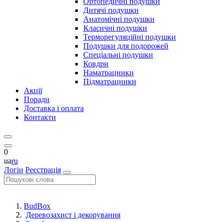
Ортопедичні подушки
Дитячі подушки
Анатомічні подушки
Класичні подушки
Терморегуляційні подушки
Подушки для подорожей
Спеціальні подушки
Ковдри
Наматрацники
Підматрацники
Акції
Поради
Доставка і оплата
Контакти
0
ua
ru
Логін
Реєстрація
BudBox
Деревозахист і декорування