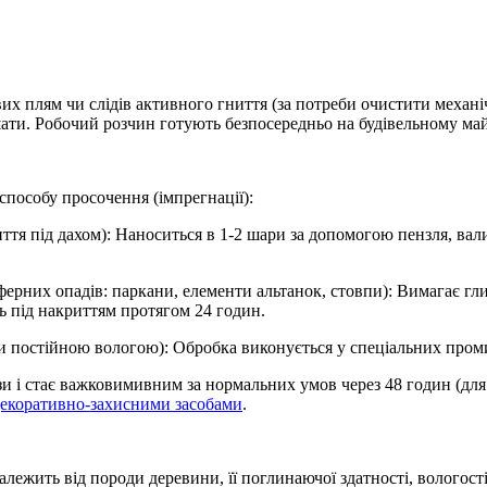
вих плям чи слідів активного гниття (за потреби очистити меха
и. Робочий розчин готують безпосередньо на будівельному майдан
способу просочення (імпрегнації):
ття під дахом): Наноситься в 1-2 шари за допомогою пензля, ва
сферних опадів: паркани, елементи альтанок, стовпи): Вимагає 
 під накриттям протягом 24 годин.
чи постійною вологою): Обробка виконується у спеціальних пром
 і стає важковимивним за нормальних умов через 48 годин (для 1-
екоративно-захисними засобами
.
лежить від породи деревини, її поглинаючої здатності, вологості