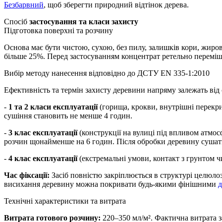
Безбарвний
, щоб зберегти природний відтінок дерева.
Спосіб
застосування та класи захисту
Підготовка поверхні та розчину
Основа має бути чистою, сухою, без пилу, залишків кори, жиро
більше 25%. Перед застосуванням концентрат ретельно перемішат
Вибір методу нанесення відповідно до ДСТУ EN 335-1:2010
Ефективність та термін захисту деревини напряму залежать від 
-
1 та 2 класи експлуатації
(горища, крокви, внутрішні перекри
сушіння становить не менше 4 годин.
-
3 клас експлуатації
(конструкції на вулиці під впливом атмо
розчин щонайменше на 6 годин. Після обробки деревину сушать
-
4 клас експлуатації
(екстремальні умови, контакт з грунтом 
Час фіксації:
Засіб повністю закріплюється в структурі целюлози
висихання деревину можна покривати будь-якими фінішними
д
Технічні характеристики та витрата
Витрата готового розчину:
220–350 мл/м². Фактична витрата за