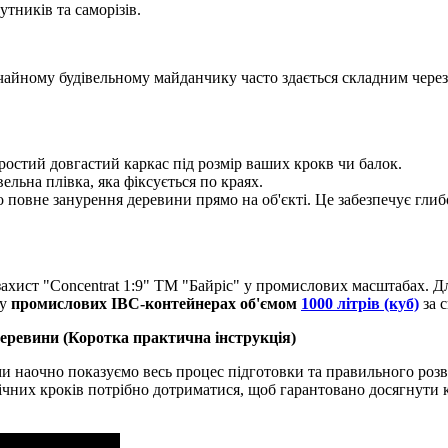
тників та саморізів.
ичайному будівельному майданчику часто здається складним чер
простий довгастий каркас під розмір ваших крокв чи балок.
ельна плівка, яка фіксується по краях.
мо повне занурення деревини прямо на об'єкті. Це забезпечує гл
ахист "Concentrat 1:9" ТМ "Байріс" у промислових масштабах. 
 у
промислових IBC-контейнерах об'ємом
1000 літрів (куб)
за 
деревини (Коротка практична інструкція)
 ми наочно показуємо весь процес підготовки та правильного роз
чних кроків потрібно дотриматися, щоб гарантовано досягнути ко