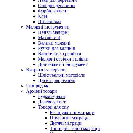
Лаки для деревини
Олії для деревини
Фарби захисні
Клеї
Шпаклівки
Малярні інструменти
Пензлі малярні
Макловиці
Валики малярні
Ручки для валиків
Ванночки та решітки
Малярні стрічки і плівки
Допоміжний інструмент
Витратні матеріали
Шліфувальні матеріали
Диски для різання
Розпродаж
Архівні товари
Будматеріали
Деревозахист
Товари для сну
Безпружинні матраци
Пружинні матраци
Дитячі матраци
Топпери - тонкі матраци