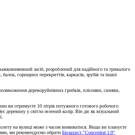
жковимивний засіб, розроблений для надійного та тривалого
 балок, горищних перекриттів, каркасів, зрубів та іншої
 розмноження дереворуйнівних грибків, плісняви, синяви,
ини ви отримуєте 10 літрів потужного готового робочого
є деревину у світло-зелений колір. Він діє як візуальний
і.
олету на вулиці може з часом вимиватися. Якщо ви плануєте
іями, ми рекомендуємо обрати
Біозахист "Concentrat 1:9"