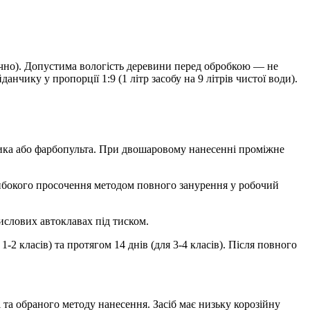
нічно). Допустима вологість деревини перед обробкою — не
чику у пропорції 1:9 (1 літр засобу на 9 літрів чистої води).
лика або фарбопульта. При двошаровому нанесенні проміжне
глибокого просочення методом повного занурення у робочий
ислових автоклавах під тиском.
2 класів) та протягом 14 днів (для 3-4 класів). Після повного
 та обраного методу нанесення. Засіб має низьку корозійну