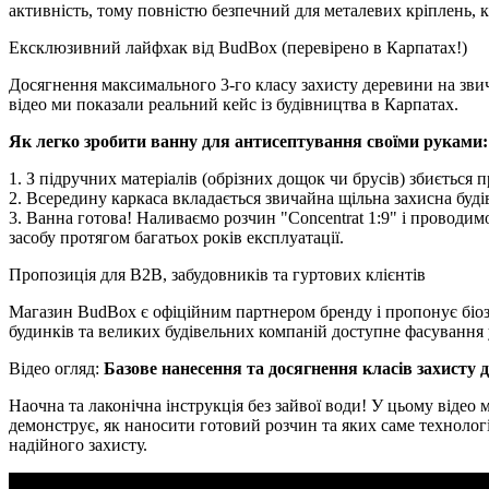
активність, тому повністю безпечний для металевих кріплень, ку
Ексклюзивний лайфхак від BudBox (перевірено в Карпатах!)
Досягнення максимального 3-го класу захисту деревини на зв
відео ми показали реальний кейс із будівництва в Карпатах.
Як легко зробити ванну для антисептування своїми руками:
1. З підручних матеріалів (обрізних дощок чи брусів) збиється 
2. Всередину каркаса вкладається звичайна щільна захисна будів
3. Ванна готова! Наливаємо розчин "Concentrat 1:9" і проводи
засобу протягом багатьох років експлуатації.
Пропозиція для B2B, забудовників та гуртових клієнтів
Магазин BudBox є офіційним партнером бренду і пропонує біоз
будинків та великих будівельних компаній доступне фасування
Відео огляд:
Базове нанесення та досягнення класів захисту 
Наочна та лаконічна інструкція без зайвої води! У цьому відео
демонструє, як наносити готовий розчин та яких саме технологі
надійного захисту.