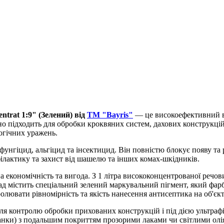
ntrat 1:9" (Зелений) від
ТМ "Bayris"
— це високоефективний ва
о підходить для обробки кроквяних систем, дахових конструкцій,
логічних уражень.
 фунгіцид, альгіцид та інсектицид. Він повністю блокує появу та
філактику та захист від шашелю та інших комах-шкідників.
економічність та вигода. З 1 літра висококонцентрованої речов
ад містить спеціальний зелений маркувальний пігмент, який фарбу
олювати рівномірність та якість нанесення антисептика на об'єкт
 контролю обробки прихованих конструкцій і під дією ультрафі
ьтанки) з подальшим покриттям прозорими лаками чи світлими ол