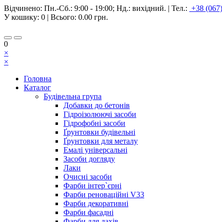
Відчинено:
Пн.-Сб.: 9:00 - 19:00; Нд.: вихідний.
|
Тел.:
+38 (067
У кошику:
0
| Всього:
0.00 грн.
0
×
×
Головна
Каталог
Будівельна група
Добавки до бетонів
Гідроізолюючі засоби
Гідрофобні засоби
Ґрунтовки будівельні
Ґрунтовки для металу
Емалі універсальні
Засоби догляду
Лаки
Очисні засоби
Фарби інтер`єрні
Фарби реноваційні V33
Фарби декоративні
Фарби фасадні
Фарби для дахів