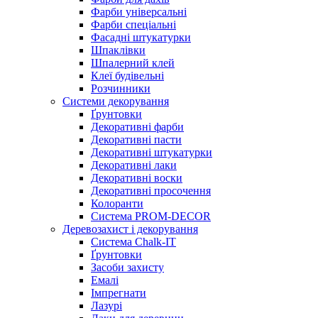
Фарби універсальні
Фарби спеціальні
Фасадні штукатурки
Шпаклівки
Шпалерний клей
Клеї будівельні
Розчинники
Системи декорування
Ґрунтовки
Декоративні фарби
Декоративні пасти
Декоративні штукатурки
Декоративні лаки
Декоративні воски
Декоративні просочення
Колоранти
Система PROM-DECOR
Деревозахист і декорування
Система Chalk-IT
Ґрунтовки
Засоби захисту
Емалі
Імпрегнати
Лазурі