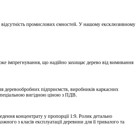
ез відсутність промислових ємностей. У нашому ексклюзивному
ибоке імпрегнування, що надійно захищає дерево від вимивання
Для деревообробних підприємств, виробників каркасних
спеціальною вигідною ціною з ПДВ.
ведення концентрату у пропорції 1:9. Ролик детально
жного з класів експлуатації деревини для її тривалого та