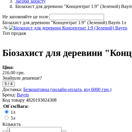
Засоби захисту
Біозахист для деревини "Концентрат 1:9" (Зелений) Bayri
Не заповняйте це поле
Біозахист для деревини "Концентрат 1:9" (Зелений) Bayris 1л
-
%
Топ продаж
Біозахист для деревини "Конце
Ціна:
216.00 грн.
Знайшли дешевше?
5
/
4
Доставка:
Безкоштовна (онлайн-оплата, від 6000 грн.)
Бренд:
Bayris
Код товару
4820193824308
Об`єм/Вага:
1л
5л
Кількість