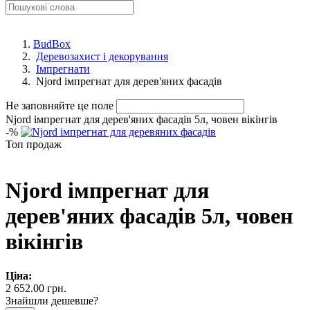
BudBox
Деревозахист і декорування
Імпрегнати
Njord імпрегнат для дерев'яних фасадів
Не заповняйте це поле
Njord імпрегнат для дерев'яних фасадів 5л, човен вікінгів
-
%
Топ продаж
Njord імпрегнат для
дерев'яних фасадів 5л, човен
вікінгів
Ціна:
2 652.00 грн.
Знайшли дешевше?