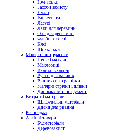
Ґрунтовки
Засоби захисту
Емалі
Імпрегнати
Лазурі
Лаки для деревини
Олії для деревини
Фарби захисні
Клеї
Шпаклівки
Малярні інструменти
Пензлі малярні
Макловиці
Валики малярні
Ручки для валиків
Ванночки та решітки
Малярні стрічки і плівки
Допоміжний інструмент
Витратні матеріали
Шліфувальні матеріали
Диски для різання
Розпродаж
Архівні товари
Будматеріали
Деревозахист