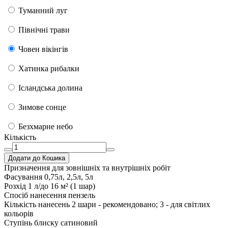
Туманний луг
Північні трави
Човен вікінгів
Хатинка рибалки
Ісландська долина
Зимове сонце
Безхмарне небо
Кількість
Додати до Кошика
Призначення
для зовнішніх та внутрішніх робіт
Фасування
0,75л, 2,5л, 5л
Розхід
1 л/до 16 м² (1 шар)
Спосіб нанесення
пензель
Кількість нанесень
2 шари - рекомендовано; 3 - для світлих
кольорів
Ступінь блиску
сатиновий