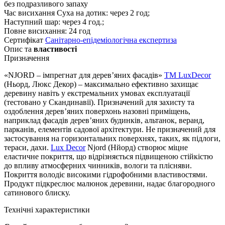
без подразливого запаху
Час висихання
Суха на дотик: через 2 год;
Наступний шар: через 4 год.;
Повне висихання: 24 год
Сертифікат
Санітарно-епідеміологічна експертиза
Опис та
властивості
Призначення
«NJORD – імпрегнат для дерев’яних фасадів»
TM LuxDecor
(Ньорд, Люкс Декор) – максимально ефективно захищає
деревину навіть у екстремальних умовах експлуатації
(тестовано у Скандинавії). Призначений для захисту та
оздоблення дерев’яних поверхонь назовні приміщень,
наприклад фасадів дерев’яних будинків, альтанок, веранд,
парканів, елементів садової архітектури. Не призначений для
застосування на горизонтальних поверхнях, таких, як підлоги,
тераси, дахи.
Lux Decor
Njord (Нйорд) створює міцне
еластичне покриття, що відрізняється підвищеною стійкістю
до впливу атмосферних чинників, вологи та плісняви.
Покриття володіє високими гідрофобними властивостями.
Продукт підкреслює малюнок деревини, надає благородного
сатинового блиску.
Технічні характеристики