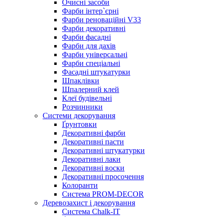
Очисні засоби
Фарби інтер`єрні
Фарби реноваційні V33
Фарби декоративні
Фарби фасадні
Фарби для дахів
Фарби універсальні
Фарби спеціальні
Фасадні штукатурки
Шпаклівки
Шпалерний клей
Клеї будівельні
Розчинники
Системи декорування
Ґрунтовки
Декоративні фарби
Декоративні пасти
Декоративні штукатурки
Декоративні лаки
Декоративні воски
Декоративні просочення
Колоранти
Система PROM-DECOR
Деревозахист і декорування
Система Chalk-IT