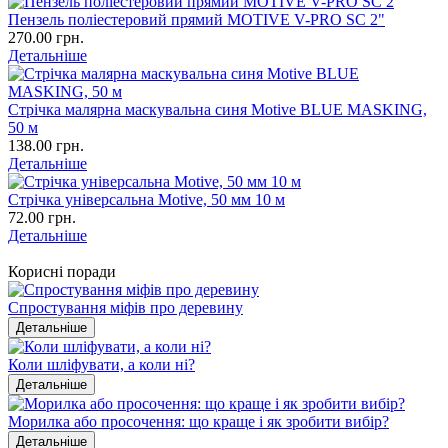
Пензель поліестеровий прямий MOTIVE V-PRO SC 2"
270.00 грн.
Детальніше
Стрічка малярна маскувальна синя Motive BLUE MASKING,
50 м
138.00 грн.
Детальніше
Стрічка універсальна Motive, 50 мм 10 м
72.00 грн.
Детальніше
Корисні поради
Спростування міфів про деревину
Детальніше
Коли шліфувати, а коли ні?
Детальніше
Морилка або просочення: що краще і як зробити вибір?
Детальніше