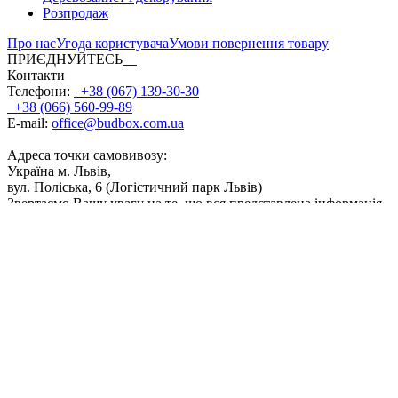
Розпродаж
Про нас
Угода користувача
Умови повернення товару
ПРИЄДНУЙТЕСЬ
Контакти
Телефони:
+38 (067) 139-30-30
+38 (066) 560-99-89
E-mail:
office@budbox.com.ua
Адреса точки самовивозу:
Україна м. Львів,
вул. Поліська, 6 (Логістичний парк Львів)
Звертаємо Вашу увагу на те, що вся представлена інформація,
фасування, дозування, поєднання кольорів, а також інші
технічні характеристики продуктів, носить інформаційний
характер. Відображені на сайті кольори продуктів є
приблизними і можуть дещо відрізнятися від кольору після
реального використання. ТОВ 'ТВК Байріс' буде докладати
всіх зусиль, щоб забезпечити точність і актуальність даних, що
містяться на сайті. Частина інформації, розміщеної на даному
сайті, може не відповідати дійсності внаслідок змін
характеристик продукту, що сталися з моменту запуску його у
виробництво. Компанія залишає за собою право в будь-який
час вносити зміни до переліку та специфікацій продукції. Для
отримання актуальної інформації про продукцію прохання