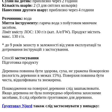
Сухий на дотик:
приблизно через 2 години
Кількість шарів:
2 (3 для світлих кольорів)
Нанесення другого шару:
приблизно через 4 години
Розчинник:
вода
Миття інструменту:
гаряча вода з побутовим миючим
засобом.
Ліміт вмісту ЛОС: 130 г/л (кат. A/e/FW). Продукт містить
макс. 130 г/л.
*
до 9 років захисту в залежності від умов експлуатації та
дотримання інструкцій з застосування.
Спосіб
застосування
Підготовка продукту
Деревина повинна бути здорова, суха, не уражена біокорозією
(вологість деревини в межах 15%). Поверхня повинна бути
чиста, відшліфована та знежирена.
Пошкодження на поверхні деревини слід зашпаклювати.
Якщо деревина не була попередньо оброблена захисними
засобами, її слід обробити ґрунтовкою для деревини.
Ґрунтовку Njord
також слід застосовувати у випадку: