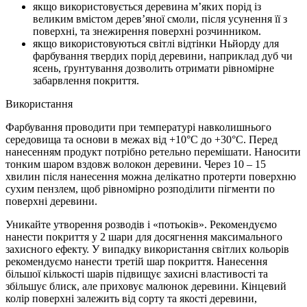
якщо використовується деревина м’яких порід із
великим вмістом дерев’яної смоли, після усунення її з
поверхні, та знежирення поверхні розчинником.
якщо використовуються світлі відтінки Ньйорду для
фарбування твердих порід деревини, наприклад дуб чи
ясень, ґрунтування дозволить отримати рівномірне
забарвлення покриття.
Використання
Фарбування проводити при температурі навколишнього
середовища та основи в межах від +10°С до +30°С. Перед
нанесенням продукт потрібно ретельно перемішати. Наносити
тонким шаром вздовж волокон деревини. Через 10 – 15
хвилин після нанесення можна делікатно протерти поверхню
сухим пензлем, щоб рівномірно розподілити пігменти по
поверхні деревини.
Уникайте утворення розводів і «потьоків». Рекомендуємо
нанести покриття у 2 шари для досягнення максимального
захисного ефекту. У випадку використання світлих кольорів
рекомендуємо нанести третій шар покриття. Нанесення
більшої кількості шарів підвищує захисні властивості та
збільшує блиск, але приховує малюнок деревини. Кінцевий
колір поверхні залежить від сорту та якості деревини,