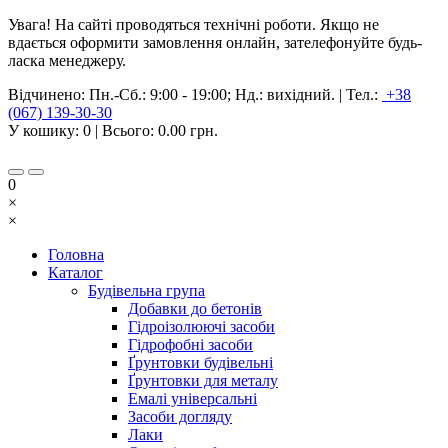
Увага! На сайті проводяться технічні роботи. Якщо не
вдається оформити замовлення онлайн, зателефонуйте будь-
ласка менеджеру.
Відчинено:
Пн.-Сб.: 9:00 - 19:00; Нд.: вихідний.
|
Тел.:
+38
(067) 139-30-30
У кошику:
0
| Всього:
0.00 грн.
0
×
×
Головна
Каталог
Будівельна група
Добавки до бетонів
Гідроізолюючі засоби
Гідрофобні засоби
Ґрунтовки будівельні
Ґрунтовки для металу
Емалі універсальні
Засоби догляду
Лаки