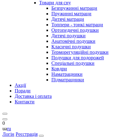
Товари для сну
Безпружинні матраци
Пружинні матраци
Дитячі матраци
Топпери - тонкі матраци
Ортопедичні подушки
Дитячі подушки
Анатомічні подушки
Класичні подушки
Терморегуляційні подушки
Подушки для подорожей
Спеціальні подушки
Ковдри
Наматрацники
Підматрацники
Акції
Поради
Доставка і оплата
Контакти
0
ua
ru
Логін
Реєстрація