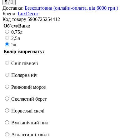
5
/
1
Доставка:
Безкоштовна (онлайн-оплата, від 6000 грн.)
Бренд:
LuxDecor
Код товару
5906725254412
Об`єм/Вага:
0,75л
2,5л
5л
Колір імпрегнату:
Сніг півночі
Полярна ніч
Ранковий мороз
Скелястий берег
Норвезькі скелі
Вулканічний пил
Атлантичні хвилі