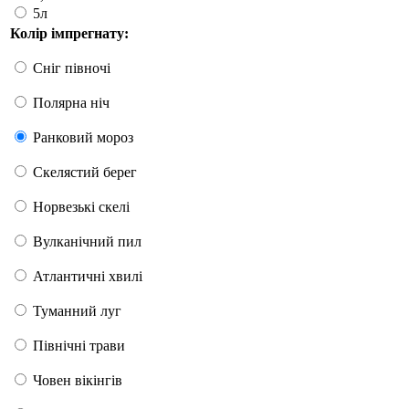
5л
Колір імпрегнату:
Сніг півночі
Полярна ніч
Ранковий мороз
Скелястий берег
Норвезькі скелі
Вулканічний пил
Атлантичні хвилі
Туманний луг
Північні трави
Човен вікінгів