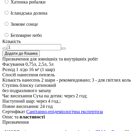
Хатинка рибалки
Ісландська долина
Зимове сонце
Безхмарне небо
Кількість
Додати до Кошика
Призначення
для зовнішніх та внутрішніх робіт
Фасування
0,75л, 2,5л, 5л
Розхід
1 л/до 16 м² (1 шар)
Спосіб нанесення
пензель
Кількість нанесень
2 шари - рекомендовано; 3 - для світлих коль
Ступінь блиску
сатиновий
без подразливого запаху
Час висихання
Суха на дотик: через 2 год;
Наступний шар: через 4 год.;
Повне висихання: 24 год
Сертифікат
Санітарно-епідеміологічна експертиза
Опис та
властивості
Призначення