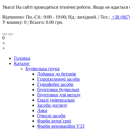
Увага! На сайті проводяться технічні роботи. Якщо не вдаєтьс
Відчинено:
Пн.-Сб.: 9:00 - 19:00; Нд.: вихідний.
|
Тел.:
+38 (067
У кошику:
0
| Всього:
0.00 грн.
0
×
×
Головна
Каталог
Будівельна група
Добавки до бетонів
Гідроізолюючі засоби
Гідрофобні засоби
Ґрунтовки будівельні
Ґрунтовки для металу
Емалі універсальні
Засоби догляду
Лаки
Очисні засоби
Фарби інтер`єрні
Фарби реноваційні V33