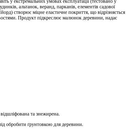
іть у екстремальних умовах експлуатації (тестовано у
динків, альтанок, веранд, парканів, елементів садової
йорд) створює міцне еластичне покриття, що відрізняється
востями. Продукт підкреслює малюнок деревини, надає
 відшліфована та знежирена.
лід обробити ґрунтовкою для деревини.