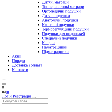
Дитячі матраци
Топпери - тонкі матраци
Ортопедичні подушки
Дитячі подушки
Анатомічні подушки
Класичні подушки
Терморегуляційні подушки
Подушки для подорожей
Спеціальні подушки
Ковдри
Наматрацники
Підматрацники
Акції
Поради
Доставка і оплата
Контакти
0
ua
ru
Логін
Реєстрація