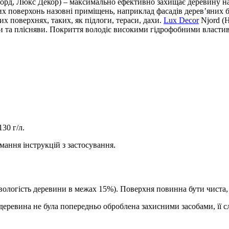
орд, Люкс Декор) – максимально ефективно захищає деревину нав
х поверхонь назовні приміщень, наприклад фасадів дерев’яних бу
х поверхнях, таких, як підлоги, тераси, дахи.
Lux Decor
Njord (Н
и та плісняви. Покриття володіє високими гідрофобними власти
30 г/л.
имання інструкцій з застосування.
(вологість деревини в межах 15%). Поверхня повинна бути чиста,
ревина не була попередньо оброблена захисними засобами, її с