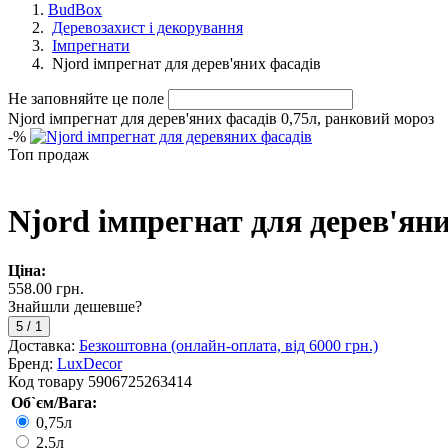
BudBox
Деревозахист і декорування
Імпрегнати
Njord імпрегнат для дерев'яних фасадів
Не заповняйте це поле
Njord імпрегнат для дерев'яних фасадів 0,75л, ранковий мороз
-
%
Топ продаж
Njord імпрегнат для дерев'яни
Ціна:
558.00 грн.
Знайшли дешевше?
5
/
1
Доставка:
Безкоштовна (онлайн-оплата, від 6000 грн.)
Бренд:
LuxDecor
Код товару
5906725263414
Об`єм/Вага:
0,75л
2,5л