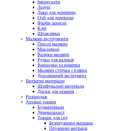
Імпрегнати
Лазурі
Лаки для деревини
Олії для деревини
Фарби захисні
Клеї
Шпаклівки
Малярні інструменти
Пензлі малярні
Макловиці
Валики малярні
Ручки для валиків
Ванночки та решітки
Малярні стрічки і плівки
Допоміжний інструмент
Витратні матеріали
Шліфувальні матеріали
Диски для різання
Розпродаж
Архівні товари
Будматеріали
Деревозахист
Товари для сну
Безпружинні матраци
Пружинні матраци