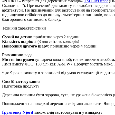
«NJORD – імпрегнат для дерев’яних фасадів»
TM LuxDecor
(Нь
Скандинавії). Призначений для захисту та оздоблення дерев’яни
архітектури. Не призначений для застосування на горизонтальни
підвищеною стійкістю до впливу атмосферних чинників, волог
благородного сатинового блиску.
Технічні характеристики
Сухий на дотик:
приблизно через 2 години
Кількість шарів:
2 (3 для світлих кольорів)
Нанесення другого шару:
приблизно через 4 години
Розчинник:
вода
Миття інструменту:
гаряча вода з побутовим миючим засобом.
Ліміт вмісту ЛОС: 130 г/л (кат. A/e/FW). Продукт містить макс. 1
*
до 9 років захисту в залежності від умов експлуатації та дотр
Спосіб
застосування
Підготовка продукту
Деревина повинна бути здорова, суха, не уражена біокорозією 
Пошкодження на поверхні деревини слід зашпаклювати. Якщо де
Ґрунтовку Njord
також слід застосовувати у випадку: