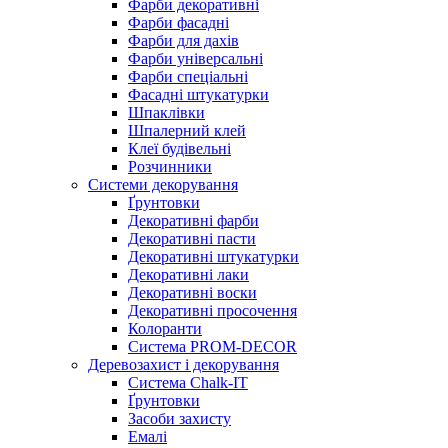
Фарби декоративні
Фарби фасадні
Фарби для дахів
Фарби універсальні
Фарби спеціальні
Фасадні штукатурки
Шпаклівки
Шпалерний клей
Клеї будівельні
Розчинники
Системи декорування
Ґрунтовки
Декоративні фарби
Декоративні пасти
Декоративні штукатурки
Декоративні лаки
Декоративні воски
Декоративні просочення
Колоранти
Система PROM-DECOR
Деревозахист і декорування
Система Chalk-IT
Ґрунтовки
Засоби захисту
Емалі