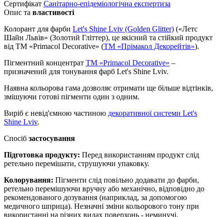
Сертифікат
Санітарно-епідеміологічна експертиза
Опис та
властивості
Колорант для фарби
Let's Shine Lviv (Golden Glitter)
(«Летс
Шайн Львів» (Золотий Гліттер), це якісний та стійкий продукт
від ТМ «Primacol Decorative» (
ТМ «Прімакол Декорейтів»
).
Пігментний концентрат
ТМ «Primacol Decorative»
–
призначений для тонування фарб Let's Shine Lviv.
Наявна кольорова гама дозволяє отримати ще більше відтінків,
змішуючи готові пігменти один з одним.
Виріб є невід'ємною частиною
декоративної системи Let's
Shine Lviv
.
Спосіб
застосування
Підготовка продукту:
Перед використанням продукт слід
ретельно перемішати, струшуючи упаковку.
Колорування:
Пігменти слід повільно додавати до фарби,
ретельно перемішуючи вручну або механічно, відповідно до
рекомендованого дозування (наприклад, за допомогою
медичного шприца). Незначні зміни кольорового тону при
використанні на різних видах поверхонь - неминучі.