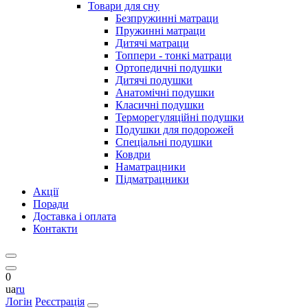
Товари для сну
Безпружинні матраци
Пружинні матраци
Дитячі матраци
Топпери - тонкі матраци
Ортопедичні подушки
Дитячі подушки
Анатомічні подушки
Класичні подушки
Терморегуляційні подушки
Подушки для подорожей
Спеціальні подушки
Ковдри
Наматрацники
Підматрацники
Акції
Поради
Доставка і оплата
Контакти
0
ua
ru
Логін
Реєстрація