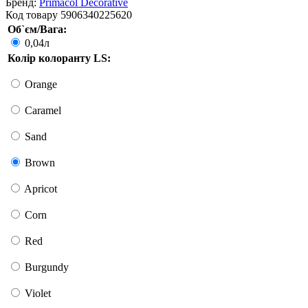
Бренд:
Primacol Decorative
Код товару
5906340225620
Об`єм/Вага:
0,04л
Колір колоранту LS:
Orange
Caramel
Sand
Brown
Apricot
Corn
Red
Burgundy
Violet