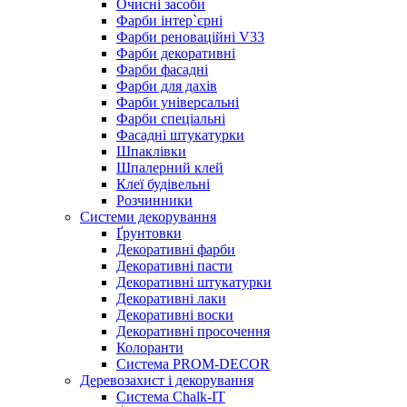
Очисні засоби
Фарби інтер`єрні
Фарби реноваційні V33
Фарби декоративні
Фарби фасадні
Фарби для дахів
Фарби універсальні
Фарби спеціальні
Фасадні штукатурки
Шпаклівки
Шпалерний клей
Клеї будівельні
Розчинники
Системи декорування
Ґрунтовки
Декоративні фарби
Декоративні пасти
Декоративні штукатурки
Декоративні лаки
Декоративні воски
Декоративні просочення
Колоранти
Система PROM-DECOR
Деревозахист і декорування
Система Chalk-IT