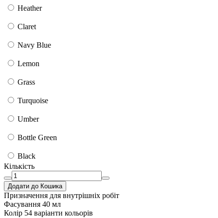
Heather
Claret
Navy Blue
Lemon
Grass
Turquoise
Umber
Bottle Green
Black
Кількість
Додати до Кошика
Призначення
для внутрішніх робіт
Фасування
40 мл
Колір
54 варіанти кольорів