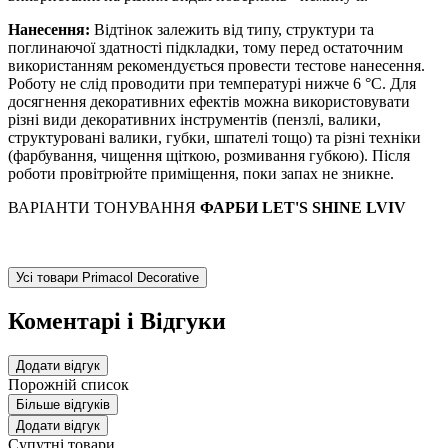
Нанесення:
Відтінок залежить від типу, структури та
поглинаючої здатності підкладки, тому перед остаточним
використанням рекомендується провести тестове нанесення.
Роботу не слід проводити при температурі нижче 6 °С. Для
досягнення декоративних ефектів можна використовувати
різні види декоративних інструментів (пензлі, валики,
структуровані валики, губки, шпателі тощо) та різні техніки
(фарбування, чищення щіткою, розмивання губкою). Після
роботи провітрюйте приміщення, поки запах не зникне.
ВАРІАНТИ ТОНУВАННЯ
ФАРБИ LET'S SHINE LVIV
Усі товари Primacol Decorative
Коментарі і Відгуки
Додати відгук
Порожній список
Більше відгуків
Додати відгук
Супутні товари