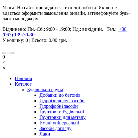
Увага! На сайті проводяться технічні роботи. Якщо не
вдається оформити замовлення онлайн, зателефонуйте будь-
ласка менеджеру.
Відчинено:
Пн.-Сб.: 9:00 - 19:00; Нд.: вихідний.
|
Тел.:
+38
(067) 139-30-30
У кошику:
0
| Всього:
0.00 грн.
0
×
×
Головна
Каталог
Будівельна група
Добавки до бетонів
Гідроізолюючі засоби
Гідрофобні засоби
Ґрунтовки будівельні
Ґрунтовки для металу
Емалі універсальні
Засоби догляду
Лаки