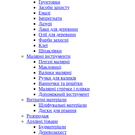
Ґрунтовки
Засоби захисту
Емалі
Імпрегнати
Лазурі
Лаки для деревини
Олії для деревини
Фарби захисні
Клеї
Шпаклівки
Малярні інструменти
Пензлі малярні
Макловиці
Валики малярні
Ручки для валиків
Ванночки та решітки
Малярні стрічки і плівки
Допоміжний інструмент
Витратні матеріали
Шліфувальні матеріали
Диски для різання
Розпродаж
Архівні товари
Будматеріали
Деревозахист