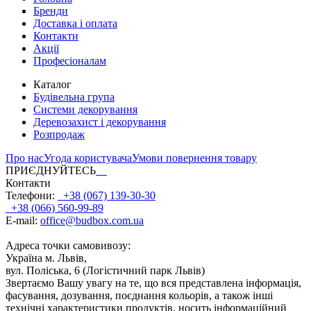
Бренди
Доставка і оплата
Контакти
Акції
Професіоналам
Каталог
Будівельна група
Системи декорування
Деревозахист і декорування
Розпродаж
Про нас
Угода користувача
Умови повернення товару
ПРИЄДНУЙТЕСЬ
Контакти
Телефони:
+38 (067) 139-30-30
+38 (066) 560-99-89
E-mail:
office@budbox.com.ua
Адреса точки самовивозу:
Україна м. Львів,
вул. Поліська, 6 (Логістичний парк Львів)
Звертаємо Вашу увагу на те, що вся представлена інформація,
фасування, дозування, поєднання кольорів, а також інші
технічні характеристики продуктів, носить інформаційний