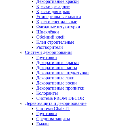
Декоративные краски
Краски фасадные
Краски для крыш
Универсальные краски
Краски специальные
Фасадные штукатурки
Шпаклёвки
Обойний клей
Клеи строительные
Растворители
Системи декорирования
Грунтовки
Декоративные краски
Декоративные пасты
Декоративные штукатурки
Декоративные лаки
Декоративные воски
Декоративные пропитки
Колоранты
Система PROM-DECOR
Деревозащита и декорирование
Система Chalk-IT
Грунтовки
Средства защиты
Емали