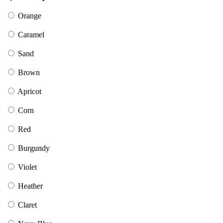
Orange
Caramel
Sand
Brown
Apricot
Corn
Red
Burgundy
Violet
Heather
Claret