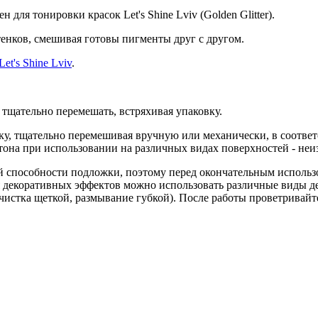
н для тонировки красок Let's Shine Lviv (Golden Glitter).
енков, смешивая готовы пигменты друг с другом.
et's Shine Lviv
.
 тщательно перемешать, встряхивая упаковку.
ку, тщательно перемешивая вручную или механически, в соотве
тона при использовании на различных видах поверхностей - неи
 способности подложки, поэтому перед окончательным использо
я декоративных эффектов можно использовать различные виды д
, чистка щеткой, размывание губкой). После работы проветривайт