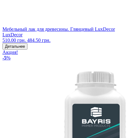
Мебельный лак для древесины. Глянцевый LuxDecor
LuxDecor
510.00 грн.
484.50 грн.
Детальнее
Акция!
-5
%