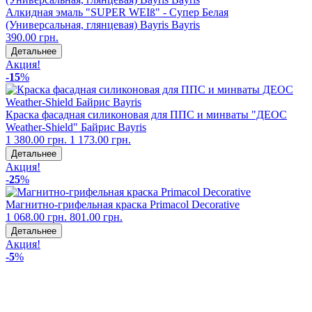
Алкидная эмаль "SUPER WEIß" - Супер Белая
(Универсальная, глянцевая) Bayris Bayris
390.00 грн.
Детальнее
Акция!
-15
%
Краска фасадная силиконовая для ППС и минваты "ДЕОС
Weather-Shield" Байрис Bayris
1 380.00 грн.
1 173.00 грн.
Детальнее
Акция!
-25
%
Магнитно-грифельная краска Primacol Decorative
1 068.00 грн.
801.00 грн.
Детальнее
Акция!
-5
%