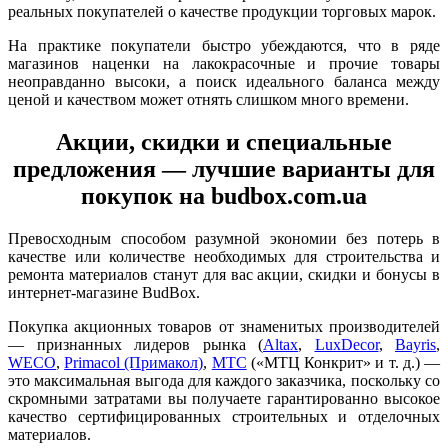
реальных покупателей о качестве продукции торговых марок.
На практике покупатели быстро убеждаются, что в ряде
магазинов наценки на лакокрасочные и прочие товары
неоправданно высоки, а поиск идеального баланса между
ценой и качеством может отнять слишком много времени.
Акции, скидки и специальные
предложения — лучшие варианты для
покупок на budbox.com.ua
Превосходным способом разумной экономии без потерь в
качестве или количестве необходимых для строительства и
ремонта материалов станут для вас акции, скидки и бонусы в
интернет-магазине BudBox.
Покупка акционных товаров от знаменитых производителей
— признанных лидеров рынка (
Altax
,
LuxDecor
,
Bayris
,
WECO
,
Primacol (Примакол)
,
MTC
(«МТЦ Конкрит» и т. д.) —
это максимальная выгода для каждого заказчика, поскольку со
скромными затратами вы получаете гарантированно высокое
качество сертифицированных строительных и отделочных
материалов.