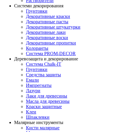
Растворители
Системи декорирования
Грунтовки
Декоративные краски
Декоративные пасты
Декоративные штукатурки
Декоративные лаки
Декоративные воски
Декоративные пропитки
Колоранты
Система PROM-DECOR
Деревозащита и декорирование
Система Chalk-IT
Грунтовки
Средства защиты
Емали
Импрегнаты
Лазури
Лаки для древесины
Масла для древесины
Краски защитные
Клеи
Шпаклевки
Малярные инструменты
Кисти малярные