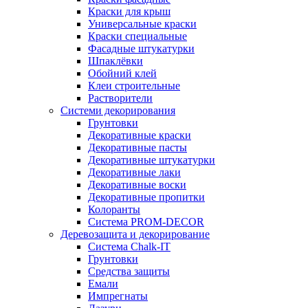
Краски для крыш
Универсальные краски
Краски специальные
Фасадные штукатурки
Шпаклёвки
Обойний клей
Клеи строительные
Растворители
Системи декорирования
Грунтовки
Декоративные краски
Декоративные пасты
Декоративные штукатурки
Декоративные лаки
Декоративные воски
Декоративные пропитки
Колоранты
Система PROM-DECOR
Деревозащита и декорирование
Система Chalk-IT
Грунтовки
Средства защиты
Емали
Импрегнаты