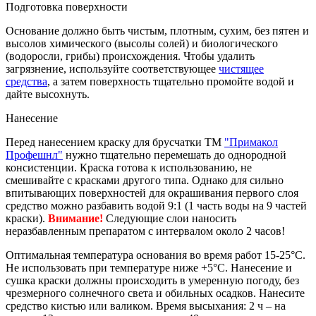
Подготовка поверхности
Основание должно быть чистым, плотным, сухим, без пятен и
высолов химического (высолы солей) и биологического
(водоросли, грибы) происхождения. Чтобы удалить
загрязнение, используйте соответствующее
чистящее
средства
, а затем поверхность тщательно промойте водой и
дайте высохнуть.
Нанесение
Перед нанесением краску для брусчатки ТМ
"Примакол
Профешнл"
нужно тщательно перемешать до однородной
консистенции. Краска готова к использованию, не
смешивайте с красками другого типа. Однако для сильно
впитывающих поверхностей для окрашивания первого слоя
средство можно разбавить водой 9:1 (1 часть воды на 9 частей
краски).
Внимание!
Следующие слои наносить
неразбавленным препаратом с интервалом около 2 часов!
Оптимальная температура основания во время работ 15-25°С.
Не использовать при температуре ниже +5°C. Нанесение и
сушка краски должны происходить в умеренную погоду, без
чрезмерного солнечного света и обильных осадков. Нанесите
средство кистью или валиком. Время высыхания: 2 ч – на