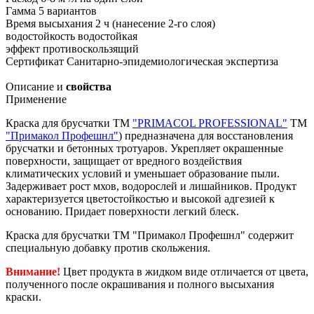
Гамма
5 вариантов
Время высыхания
2 ч (нанесение 2-го слоя)
водостойкость
водостойкая
эффект
противоскользящий
Сертификат
Санитарно-эпидемиологическая экспертиза
Описание и
свойства
Применение
Краска для брусчатки ТМ
"PRIMACOL PROFESSIONAL"
ТМ
"Примакол Профешнл"
) предназначена для восстановления
брусчатки и бетонных тротуаров. Укрепляет окрашенные
поверхности, защищает от вредного воздействия
климатических условий и уменьшает образование пыли.
Задерживает рост мхов, водорослей и лишайников. Продукт
характеризуется цветостойкостью и высокой адгезией к
основанию. Придает поверхности легкий блеск.
Краска для брусчатки ТМ "Примакол Профешнл" содержит
специальную добавку против скольжения.
Внимание!
Цвет продукта в жидком виде отличается от цвета,
полученного после окрашивания и полного высыхания
краски.