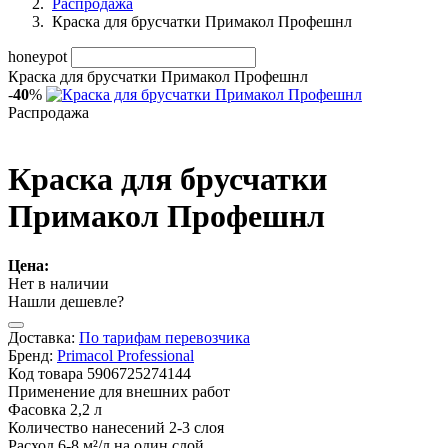
Распродажа
Краска для брусчатки Примакол Профешнл
honeypot
Краска для брусчатки Примакол Профешнл
-
40
%
Распродажа
Краска для брусчатки
Примакол Профешнл
Цена:
Нет в наличии
Нашли дешевле?
Доставка:
По тарифам перевозчика
Бренд:
Primacol Professional
Код товара
5906725274144
Применение
для внешних работ
Фасовка
2,2 л
Количество нанесений
2-3 слоя
Расход
6-8 м²/л на один слой