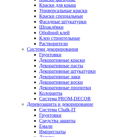
Краски для крыш
Универсальные краски
Краски специальные
Фасадные штукатурки
Шпаклёвки
Обойний клей
Клеи строительные
Растворители
Системи декорирования
Грунтовки
Декоративные краски
Декоративные пасты
Декоративные штукатурки
Декоративные лаки
Декоративные воски
Декоративные пропитки
Колоранты
Система PROM-DECOR
Деревозащита и декорирование
Система Chalk-IT
Грунтовки
Средства защиты
Емали
Импрегнаты