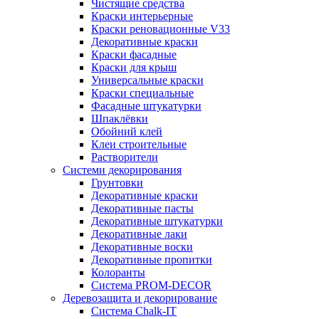
Чистящие средства
Краски интерьерные
Краски реновационные V33
Декоративные краски
Краски фасадные
Краски для крыш
Универсальные краски
Краски специальные
Фасадные штукатурки
Шпаклёвки
Обойний клей
Клеи строительные
Растворители
Системи декорирования
Грунтовки
Декоративные краски
Декоративные пасты
Декоративные штукатурки
Декоративные лаки
Декоративные воски
Декоративные пропитки
Колоранты
Система PROM-DECOR
Деревозащита и декорирование
Система Chalk-IT