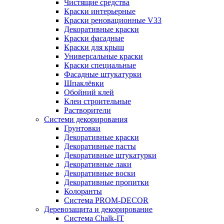
Чистящие средства
Краски интерьерные
Краски реновационные V33
Декоративные краски
Краски фасадные
Краски для крыш
Универсальные краски
Краски специальные
Фасадные штукатурки
Шпаклёвки
Обойний клей
Клеи строительные
Растворители
Системи декорирования
Грунтовки
Декоративные краски
Декоративные пасты
Декоративные штукатурки
Декоративные лаки
Декоративные воски
Декоративные пропитки
Колоранты
Система PROM-DECOR
Деревозащита и декорирование
Система Chalk-IT