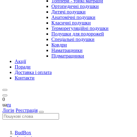
Топпери - тонкі матраци
Ортопедичні подушки
Дитячі подушки
Анатомічні подушки
Класичні подушки
Терморегуляційні подушки
Подушки для подорожей
Спеціальні подушки
Ковдри
Наматрацники
Підматрацники
Акції
Поради
Доставка і оплата
Контакти
0
ua
ru
Логін
Реєстрація
BudBox