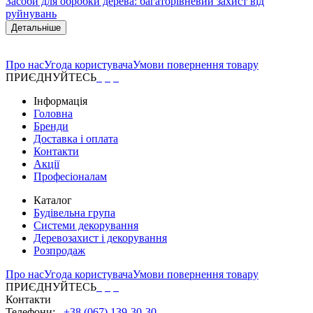
Засоби для обробки дерева: багаторівневий захист від
руйнувань
Детальніше
Про нас
Угода користувача
Умови повернення товару
ПРИЄДНУЙТЕСЬ
Інформація
Головна
Бренди
Доставка і оплата
Контакти
Акції
Професіоналам
Каталог
Будівельна група
Системи декорування
Деревозахист і декорування
Розпродаж
Про нас
Угода користувача
Умови повернення товару
ПРИЄДНУЙТЕСЬ
Контакти
Телефони:
+38 (067) 139-30-30