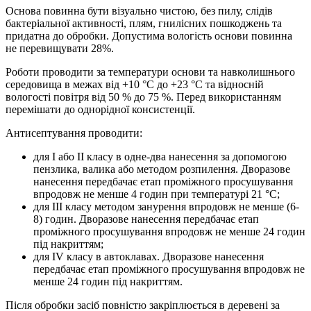
Основа повинна бути візуально чистою, без пилу, слідів
бактеріальної активності, плям, гнилісних пошкоджень та
придатна до обробки. Допустима вологість основи повинна
не перевищувати 28%.
Роботи проводити за температури основи та навколишнього
середовища в межах від +10 °С до +23 °С та відносній
вологості повітря від 50 % до 75 %. Перед використанням
перемішати до однорідної консистенції.
Антисептування проводити:
для І або ІІ класу в одне-два нанесення за допомогою
пензлика, валика або методом розпилення. Дворазове
нанесення передбачає етап проміжного просушування
впродовж не менше 4 годин при температурі 21 °С;
для ІІІ класу методом занурення впродовж не менше (6-
8) годин. Дворазове нанесення передбачає етап
проміжного просушування впродовж не менше 24 годин
під накриттям;
для ІV класу в автоклавах. Дворазове нанесення
передбачає етап проміжного просушування впродовж не
менше 24 годин під накриттям.
Після обробки засіб повністю закріплюється в деревені за