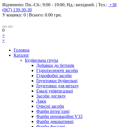
Відчинено:
Пн.-Сб.: 9:00 - 19:00; Нд.: вихідний.
|
Тел.:
+38
(067) 139-30-30
У кошику:
0
| Всього:
0.00 грн.
0
×
×
Головна
Каталог
Будівельна група
Добавки до бетонів
Гідроізолюючі засоби
Гідрофобні засоби
Ґрунтовки будівельні
Ґрунтовки для металу
Емалі універсальні
Засоби догляду
Лаки
Очисні засоби
Фарби інтер`єрні
Фарби реноваційні V33
Фарби декоративні
Фарби фасадні