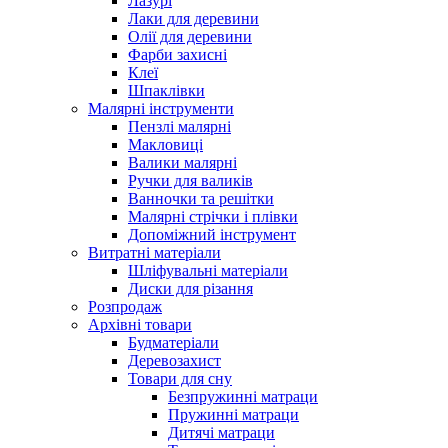
Лазурі
Лаки для деревини
Олії для деревини
Фарби захисні
Клеї
Шпаклівки
Малярні інструменти
Пензлі малярні
Макловиці
Валики малярні
Ручки для валиків
Ванночки та решітки
Малярні стрічки і плівки
Допоміжний інструмент
Витратні матеріали
Шліфувальні матеріали
Диски для різання
Розпродаж
Архівні товари
Будматеріали
Деревозахист
Товари для сну
Безпружинні матраци
Пружинні матраци
Дитячі матраци