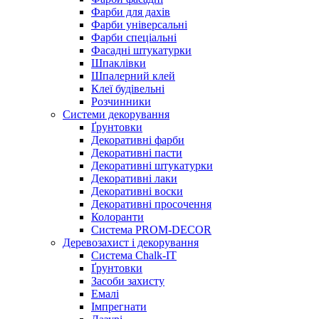
Фарби для дахів
Фарби універсальні
Фарби спеціальні
Фасадні штукатурки
Шпаклівки
Шпалерний клей
Клеї будівельні
Розчинники
Системи декорування
Ґрунтовки
Декоративні фарби
Декоративні пасти
Декоративні штукатурки
Декоративні лаки
Декоративні воски
Декоративні просочення
Колоранти
Система PROM-DECOR
Деревозахист і декорування
Система Chalk-IT
Ґрунтовки
Засоби захисту
Емалі
Імпрегнати