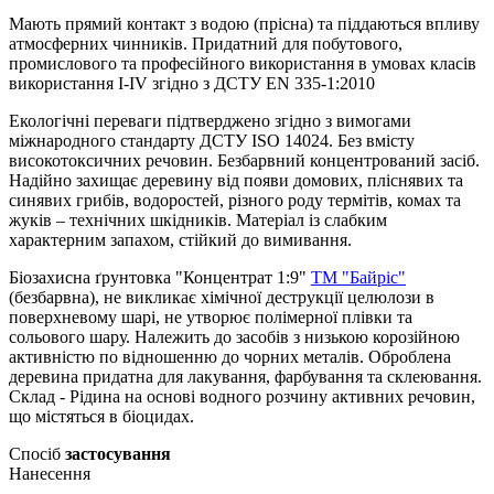
Мають прямий контакт з водою (прісна) та піддаються впливу
атмосферних чинників. Придатний для побутового,
промислового та професійного використання в умовах класів
використання І-ІV згідно з ДСТУ EN 335-1:2010
Екологічні переваги підтверджено згідно з вимогами
міжнародного стандарту ДСТУ ISO 14024. Без вмісту
високотоксичних речовин. Безбарвний концентрований засіб.
Надійно захищає деревину від появи домових, пліснявих та
синявих грибів, водоростей, різного роду термітів, комах та
жуків – технічних шкідників. Матеріал із слабким
характерним запахом, стійкий до вимивання.
Біозахисна ґрунтовка "Концентрат 1:9"
ТМ "Байріс"
(безбарвна), не викликає хімічної деструкції целюлози в
поверхневому шарі, не утворює полімерної плівки та
сольового шару. Належить до засобів з низькою корозійною
активністю по відношенню до чорних металів. Оброблена
деревина придатна для лакування, фарбування та склеювання.
Склад - Рідина на основі водного розчину активних речовин,
що містяться в біоцидах.
Спосіб
застосування
Нанесення