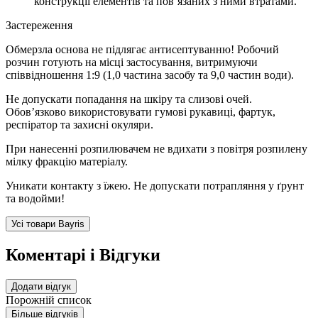
конструкції елементів та пов’язаних з ними втратами.
Застереження
Обмерзла основа не підлягає антисептуванню! Робочий
розчин готують на місці застосування, витримуючи
співвідношення 1:9 (1,0 частина засобу та 9,0 частин води).
Не допускати попадання на шкіру та слизові очей.
Обов’язково використовувати гумові рукавиці, фартук,
респіратор та захисні окуляри.
При нанесенні розпилювачем не вдихати з повітря розпилену
мілку фракцію матеріалу.
Уникати контакту з їжею. Не допускати потрапляння у ґрунт
та водойми!
Усі товари Bayris
Коментарі і Відгуки
Додати відгук
Порожній список
Більше відгуків