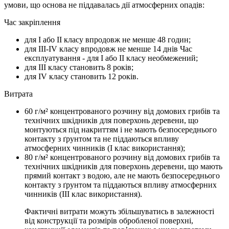
умови, що основа не піддавалась дії атмосферних опадів:
Час закріплення
для І або ІІ класу впродовж не менше 48 годин;
для ІІІ-ІV класу впродовж не менше 14 днів Час
експлуатування - для І або ІІ класу необмежений;
для ІІІ класу становить 8 років;
для ІV класу становить 12 років.
Витрата
60 г/м² концентрованого розчину від домових грибів та
технічних шкідників для поверхонь деревени, що
монтуються під накриттям і не мають безпосереднього
контакту з ґрунтом та не піддаються впливу
атмосферних чинників (І клас використання);
80 г/м² концентрованого розчину від домових грибів та
технічних шкідників для поверхонь деревени, що мають
прямий контакт з водою, але не мають безпосереднього
контакту з ґрунтом та піддаються впливу атмосферних
чинників (ІІІ клас використання).
Фактичні витрати можуть збільшуватись в залежності
від конструкції та розмірів обробленої поверхні,