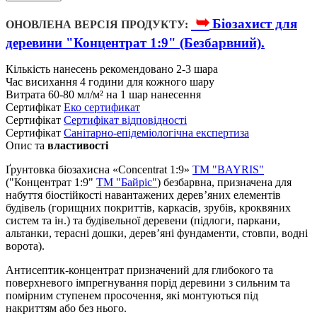
➥
Біозахист для
ОНОВЛЕНА ВЕРСІЯ ПРОДУКТУ:
деревини "Концентрат 1:9" (Безбарвний).
Кількість нанесень
рекомендовано 2-3 шара
Час висихання
4 години для кожного шару
Витрата
60-80 мл/м² на 1 шар нанесення
Сертифікат
Еко сертификат
Сертифікат
Cертифікат відповідності
Сертифікат
Санітарно-епідеміологічна експертиза
Опис та
властивості
Ґрунтовка біозахисна «Сoncentrat 1:9»
TM "BAYRIS"
("Концентрат 1:9"
ТМ "Байріс"
) безбарвна, призначена для
набуття біостійкості навантажених дерев’яних елементів
будівель (горищних покриттів, каркасів, зрубів, кроквяних
систем та ін.) та будівельної деревени (підлоги, паркани,
альтанки, терасні дошки, дерев’яні фундаменти, стовпи, водні
ворота).
Антисептик-концентрат призначений для глибокого та
поверхневого імпрегнування порід деревини з сильним та
помірним ступенем просочення, які монтуються під
накриттям або без нього.