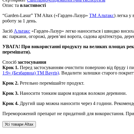
Опис та
властивості
“Garden-Lasur” TM Altax («Гарден-Лазур»
TM Альтакс
) легка у
роботу за 1 день.
Засіб
Альтакс
«Гарден-Лазур» легко наноситься і швидко висих
як: паркани, огорожі, дерев’яні ворота, садова архітектура, дере
УВАГА! При використанні продукту на великих площах реком
перемішати).
Спосіб
застосування
Крок 1.
Перед застосуванням очистити поверхню від бруду і пи
1:9» (Безбарвна) TM Bayris)
. Видалити залишки старого покрит
Крок 2.
Ретельно перемішайте продукт.
Крок 3.
Наносити тонким шаром вздовж волокон деревини.
Крок 4.
Другий шар можна наносити через 4 години. Рекомендов
Переморожений препарат не придатний для використання. При ни
Усі товари Altax