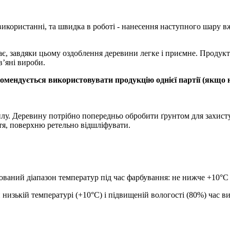
 використанні, та швидка в роботі - нанесення наступного шару 
ає, завдяки цьому оздоблення деревини легке і приємне. Продук
в’яні вироби.
ендується використовувати продукцію однієї партії (якщо не
лу. Деревину потрібно попередньо обробити ґрунтом для захисту
тя, поверхню ретельно відшліфувати.
аний діапазон температур під час фарбування: не нижче +10°C 
зькій температурі (+10°C) і підвищеній вологості (80%) час ви