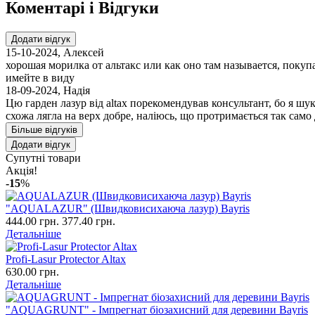
Коментарі і Відгуки
Додати відгук
15-10-2024
,
Алексей
хорошая морилка от альтакс или как оно там называется, покупа
имейте в виду
18-09-2024
,
Надія
Цю гарден лазур від altax порекомендував консультант, бо я шу
схожа лягла на верх добре, наліюсь, що протримається так само
Більше відгуків
Додати відгук
Супутні товари
Акція!
-15
%
"AQUALAZUR" (Швидковисихаюча лазур) Bayris
444.00 грн.
377.40 грн.
Детальніше
Profi-Lasur Protector Altax
630.00 грн.
Детальніше
"AQUAGRUNT" - Імпрегнат біозахисний для деревини Bayris