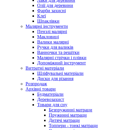
Лаки для деревини
Олії для деревини
Фарби захисні
Клеї
Шпаклівки
Малярні інструменти
Пензлі малярні
Макловиці
Валики малярні
Ручки для валиків
Ванночки та решітки
Малярні стрічки і плівки
Допоміжний інструмент
Витратні матеріали
Шліфувальні матеріали
Диски для різання
Розпродаж
Архівні товари
Будматеріали
Деревозахист
Товари для сну
Безпружинні матраци
Пружинні матраци
Дитячі матраци
Топпери - тонкі матраци