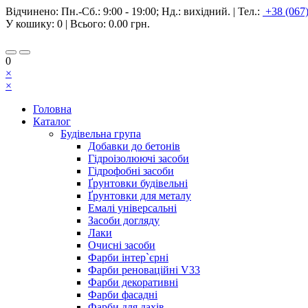
Відчинено:
Пн.-Сб.: 9:00 - 19:00; Нд.: вихідний.
|
Тел.:
+38 (067
У кошику:
0
| Всього:
0.00 грн.
0
×
×
Головна
Каталог
Будівельна група
Добавки до бетонів
Гідроізолюючі засоби
Гідрофобні засоби
Ґрунтовки будівельні
Ґрунтовки для металу
Емалі універсальні
Засоби догляду
Лаки
Очисні засоби
Фарби інтер`єрні
Фарби реноваційні V33
Фарби декоративні
Фарби фасадні
Фарби для дахів