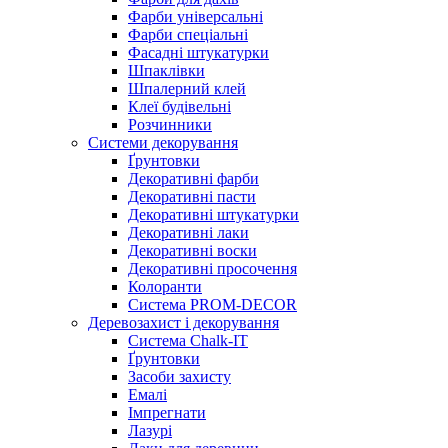
Фарби універсальні
Фарби спеціальні
Фасадні штукатурки
Шпаклівки
Шпалерний клей
Клеї будівельні
Розчинники
Системи декорування
Ґрунтовки
Декоративні фарби
Декоративні пасти
Декоративні штукатурки
Декоративні лаки
Декоративні воски
Декоративні просочення
Колоранти
Система PROM-DECOR
Деревозахист і декорування
Система Chalk-IT
Ґрунтовки
Засоби захисту
Емалі
Імпрегнати
Лазурі