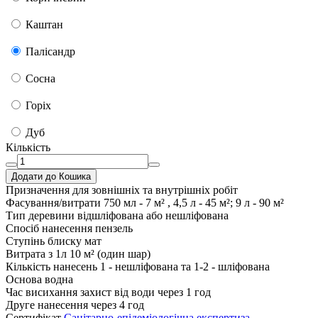
Каштан
Палісандр
Сосна
Горіх
Дуб
Кількість
Додати до Кошика
Призначення
для зовнішніх та внутрішніх робіт
Фасування/витрати
750 мл - 7 м² , 4,5 л - 45 м²; 9 л - 90 м²
Тип деревини
відшліфована або нешліфована
Спосіб нанесення
пензель
Ступінь блиску
мат
Витрата з 1л
10 м² (один шар)
Кількість нанесень
1 - нешліфована та 1-2 - шліфована
Основа
водна
Час висихання
захист від води через 1 год
Друге нанесення
через 4 год
Сертифікат
Санітарно-епідеміологічна експертиза