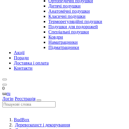
Ортопедичні подушки
Дитячі подушки
Анатомічні подушки
Класичні подушки
Терморегуляційні подушки
Подушки для подорожей
Спеціальні подушки
Ковдри
Наматрацники
Підматрацники
Акції
Поради
Доставка і оплата
Контакти
0
ua
ru
Логін
Реєстрація
BudBox
Деревозахист і декорування