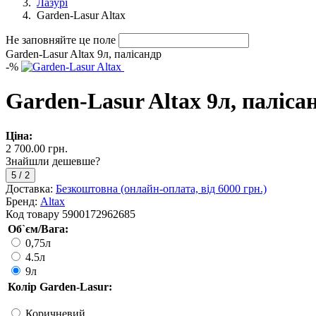
Лазурі
Garden-Lasur Altax
Не заповняйте це поле
Garden-Lasur Altax 9л, палісандр
-
%
Garden-Lasur Altax 9л, паліса
Ціна:
2 700.00 грн.
Знайшли дешевше?
5
/
2
Доставка:
Безкоштовна (онлайн-оплата, від 6000 грн.)
Бренд:
Altax
Код товару
5900172962685
Об`єм/Вага:
0,75л
4.5л
9л
Колір Garden-Lasur:
Коричневий