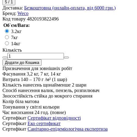
5
/
1
Доставка:
Безкоштовна (онлайн-оплата, від 6000 грн.)
Бренд:
Weco
Код товару
4820193822496
Об`єм/Вага:
3.2кг
7кг
14кг
Кількість
Додати до Кошика
Призначення
для зовнішніх робіт
Фасування
3,2 кг, 7 кг, 14 кг
Витрата
140 – 170 г /м² (1 шар)
Кількість нанесень
щонайменше 2 шари
Спосіб нанесення
валик, пензель, розпилювач
Зносостійкість
стійка до мокрого стирання
Колір
біла матова
Тонування
у світлі кольори
Час висихання
24 год. (повне)
Сертифікат
Cертифікат відповідності
Сертифікат
Еко сертификат
Сертифікат
Санітарно-епідеміологічна експертиза