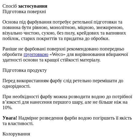
Спосіб
застосування
Підготовка поверхні
Основа під фарбування потребує ретельної підготовки та
повинна бути рівною, монолітною, міцною, знежиреною,
візуально чистою, сухою, без пилу, крейдових та вапняних
побілок, старих покриттів та придатна до обробки.
Раніше не фарбовані поверхні рекомендовано попередньо
обробити
ґрунтовкою
«Weco» для вирівнювання вбираючої
здатності основи та кращої стійкості матеріалу.
Підготовка продукту
Перед використанням фарбу слід ретельно перемішати до
однорідності.
При необхідності фарбу можна розводити водою до потрібної
в’язкості для нанесення першого шару, але не більше ніж на
10%.
Увага!
Надмірне розведення фарби водою погіршить її якість
та властивості.
Колорування