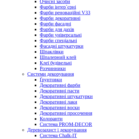
Очисні засоби
Фарби інтер`єрні
Фарби реноваційні V33
Фарби декоративні
Фарби фасадні
Фарби для дахів
Фарби універсальні
Фарби спеціальні
Фасадні штукатурки
Шпаклівки
Шпалерний клей
Клеї будівельні
Розчинники
Системи декорування
Ґрунтовки
Декоративні фарби
Декоративні пасти
Декоративні штукатурки
Декоративні лаки
Декоративні воски
Декоративні просочення
Колоранти
Система PROM-DECOR
Деревозахист і декорування
Система Chalk-IT