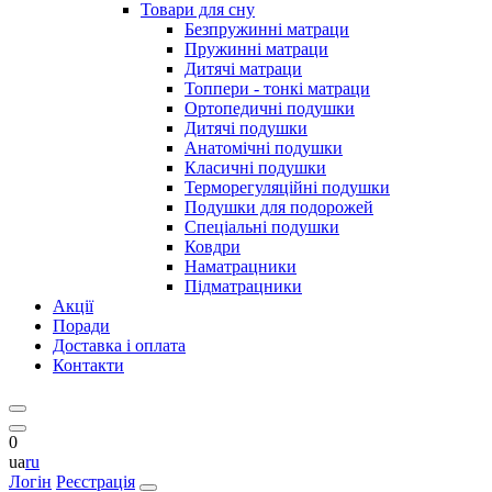
Товари для сну
Безпружинні матраци
Пружинні матраци
Дитячі матраци
Топпери - тонкі матраци
Ортопедичні подушки
Дитячі подушки
Анатомічні подушки
Класичні подушки
Терморегуляційні подушки
Подушки для подорожей
Спеціальні подушки
Ковдри
Наматрацники
Підматрацники
Акції
Поради
Доставка і оплата
Контакти
0
ua
ru
Логін
Реєстрація