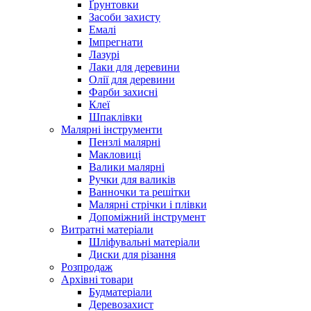
Ґрунтовки
Засоби захисту
Емалі
Імпрегнати
Лазурі
Лаки для деревини
Олії для деревини
Фарби захисні
Клеї
Шпаклівки
Малярні інструменти
Пензлі малярні
Макловиці
Валики малярні
Ручки для валиків
Ванночки та решітки
Малярні стрічки і плівки
Допоміжний інструмент
Витратні матеріали
Шліфувальні матеріали
Диски для різання
Розпродаж
Архівні товари
Будматеріали
Деревозахист