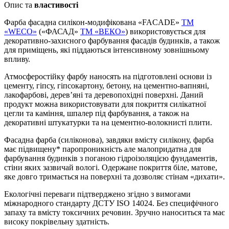
Опис та
властивості
Фарба фасадна силікон-модифікована «FACADE»
TM
«WECO»
(«ФАСАД»
ТМ «ВЕКО»
) використовується для
декоративно-захисного фарбування фасадів будинків, а також
для приміщень, які піддаються інтенсивному зовнішньому
впливу.
Атмосферостійку фарбу наносять на підготовлені основи із
цементу, гіпсу, гіпсокартону, бетону, на цементно-вапняні,
лакофарбові, дерев’яні та деревопохідні поверхні. Даний
продукт можна використовувати для покриття силікатної
цегли та каміння, шпалер під фарбування, а також на
декоративні штукатурки та на цементно-волокнисті плити.
Фасадна фарба (силіконова), завдяки вмісту силікону, фарба
має підвищену* паропроникність але малопридатна для
фарбування будинків з поганою гідроізоляцією фундаментів,
стіни яких зазвичай вологі. Одержане покриття біле, матове,
яке довго тримається на поверхні та дозволяє стінам «дихати».
Екологічні переваги підтверджено згідно з вимогами
міжнародного стандарту ДСТУ ISO 14024. Без специфічного
запаху та вмісту токсичних речовин. Зручно наноситься та має
високу покрівельну здатність.