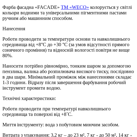
Фарба фасадна «FACADE»
TM «WECO»
колорується у світлі
кольори водними та універсальними пігментними пастами
ручним або машинним способом.
Нанесення
Роботи проводити за температури основи та навколишнього
середовища від +8°С до +30 °С (за умов відсутності прямого
сонячного проміння) та відносній вологості повітря не вище
80%.
Наносити потрібно рівномірно, тонким шаром за допомогою
пензлика, валика або розпилювача високого тиску, послідовно
в два шари. Мінімальний проміжок між нанесеннями складає
1-3 години. Відразу після завершення фарбування робочий
інструмент промити водою.
Технічні характеристики:
Роботи проводити при температурі навколишнього
середовища та поверхні від +8˚С.
Миття інструменту: вода з побутовим миючим засобом.
Витрата з упакування: 3,2 кг – до 23 м², 7 кг - до 50 м², 14 кг -