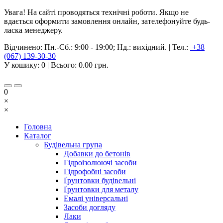
Увага! На сайті проводяться технічні роботи. Якщо не
вдається оформити замовлення онлайн, зателефонуйте будь-
ласка менеджеру.
Відчинено:
Пн.-Сб.: 9:00 - 19:00; Нд.: вихідний.
|
Тел.:
+38
(067) 139-30-30
У кошику:
0
| Всього:
0.00 грн.
0
×
×
Головна
Каталог
Будівельна група
Добавки до бетонів
Гідроізолюючі засоби
Гідрофобні засоби
Ґрунтовки будівельні
Ґрунтовки для металу
Емалі універсальні
Засоби догляду
Лаки