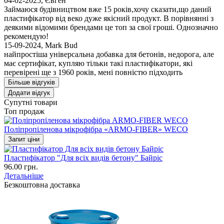
04-02-2025
,
Євген
Займаюся будівництвом вже 15 років,хочу сказати,що даний
пластифікатор від веко дуже якісний продукт. В порівнянні з
деякими відомими брендами це топ за свої гроші. Однозначно
рекомендую!
15-09-2024
,
Mark Bud
найпростіша універсальна добавка для бетонів, недорога, але
має сертифікат, купляю тільки такі пластифікатори, які
перевірені ще з 1960 років, мені повністю підходить
Більше відгуків
Додати відгук
Супутні товари
Топ продаж
Поліпропіленова мікрофібра «ARMO-FIBER» WECO
Запит ціни
Пластифікатор "Для всіх видів бетону" Байріс
96.00 грн.
Детальніше
Безкоштовна доставка