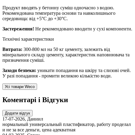
Продукт вводять у бетонну суміш одночасно з водою.
Рекомендована температура основи та навколишнього
середовища: від +5°С до +30°С.
Застереження!
Не рекомендовано вводити у сухі компоненти.
Технічні характеристики
Витрата:
300-800 мл на 50 кг цементу, залежить від
мінерального складу цементу, характеристик наповнювача та
призначення суміші.
Заходи безпеки:
уникати попадання на шкіру та слизові очей.
У разі попадання - промити великою кількістю води.
Усі товари Weco
Коментарі і Відгуки
Додати відгук
17-07-2026
,
Даниил
нормальный универсальный пластификатор, работу проделал
и не за все деньги, цена адекватная