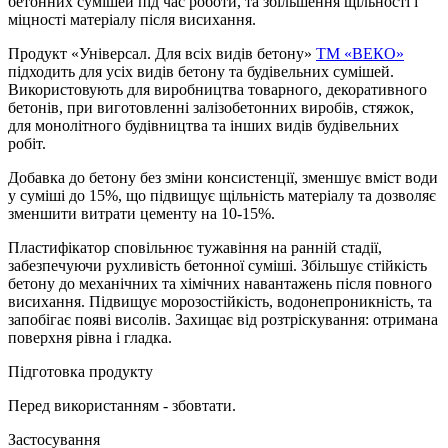
бетонних сумішей під час роботи, та збільшення щільності і
міцності матеріалу після висихання.
Продукт «Універсал. Для всіх видів бетону»
ТМ «ВЕКО»
підходить для усіх видів бетону та будівельних сумішей.
Використовують для виробництва товарного, декоративного
бетонів, при виготовленні залізобетонних виробів, стяжок,
для монолітного будівництва та інших видів будівельних
робіт.
Добавка до бетону без зміни консистенції, зменшує вміст води
у суміші до 15%, що підвищує щільність матеріалу та дозволяє
зменшити витрати цементу на 10-15%.
Пластифікатор сповільнює тужавіння на ранній стадії,
забезпечуючи рухливість бетонної суміші. Збільшує стійкість
бетону до механічних та хімічних навантажень після повного
висихання. Підвищує морозостійкість, водонепроникність, та
запобігає появі висолів. Захищає від розтріскування: отримана
поверхня рівна і гладка.
Підготовка продукту
Перед використанням - збовтати.
Застосування