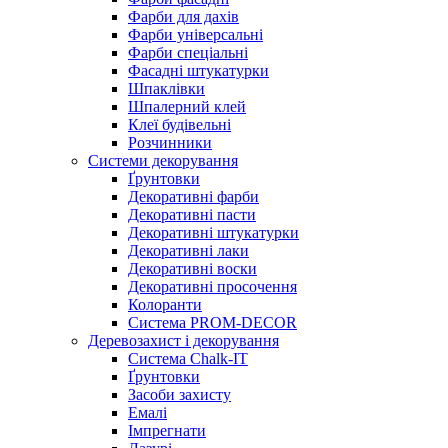
Фарби для дахів
Фарби універсальні
Фарби спеціальні
Фасадні штукатурки
Шпаклівки
Шпалерний клей
Клеї будівельні
Розчинники
Системи декорування
Ґрунтовки
Декоративні фарби
Декоративні пасти
Декоративні штукатурки
Декоративні лаки
Декоративні воски
Декоративні просочення
Колоранти
Система PROM-DECOR
Деревозахист і декорування
Система Chalk-IT
Ґрунтовки
Засоби захисту
Емалі
Імпрегнати