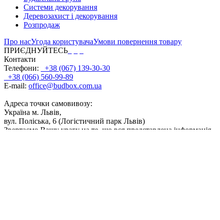
Системи декорування
Деревозахист і декорування
Розпродаж
Про нас
Угода користувача
Умови повернення товару
ПРИЄДНУЙТЕСЬ
Контакти
Телефони:
+38 (067) 139-30-30
+38 (066) 560-99-89
E-mail:
office@budbox.com.ua
Адреса точки самовивозу:
Україна м. Львів,
вул. Поліська, 6 (Логістичний парк Львів)
Звертаємо Вашу увагу на те, що вся представлена інформація,
фасування, дозування, поєднання кольорів, а також інші
технічні характеристики продуктів, носить інформаційний
характер. Відображені на сайті кольори продуктів є
приблизними і можуть дещо відрізнятися від кольору після
реального використання. ТОВ 'ТВК Байріс' буде докладати
всіх зусиль, щоб забезпечити точність і актуальність даних, що
містяться на сайті. Частина інформації, розміщеної на даному
сайті, може не відповідати дійсності внаслідок змін
характеристик продукту, що сталися з моменту запуску його у
виробництво. Компанія залишає за собою право в будь-який