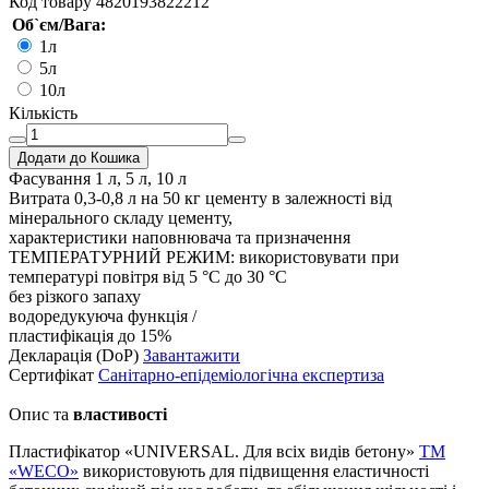
Код товару
4820193822212
Об`єм/Вага:
1л
5л
10л
Кількість
Додати до Кошика
Фасування
1 л, 5 л, 10 л
Витрата
0,3-0,8 л на 50 кг цементу в залежності від
мінерального складу цементу,
характеристики наповнювача та призначення
ТЕМПЕРАТУРНИЙ РЕЖИМ:
використовувати при
температурі повітря від 5 °С до 30 °С
без різкого запаху
водоредукуюча функція /
пластифікація до 15%
Декларація (DoP)
Завантажити
Сертифікат
Санітарно-епідеміологічна експертиза
Опис та
властивості
Пластифікатор «UNIVERSAL. Для всіх видів бетону»
TM
«WECO»
використовують для підвищення еластичності