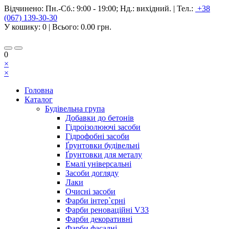
Відчинено:
Пн.-Сб.: 9:00 - 19:00; Нд.: вихідний.
|
Тел.:
+38
(067) 139-30-30
У кошику:
0
| Всього:
0.00 грн.
0
×
×
Головна
Каталог
Будівельна група
Добавки до бетонів
Гідроізолюючі засоби
Гідрофобні засоби
Ґрунтовки будівельні
Ґрунтовки для металу
Емалі універсальні
Засоби догляду
Лаки
Очисні засоби
Фарби інтер`єрні
Фарби реноваційні V33
Фарби декоративні
Фарби фасадні