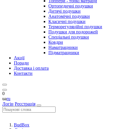
Топпери - тонкі матраци
Ортопедичні подушки
Дитячі подушки
Анатомічні подушки
Класичні подушки
Терморегуляційні подушки
Подушки для подорожей
Спеціальні подушки
Ковдри
Наматрацники
Підматрацники
Акції
Поради
Доставка і оплата
Контакти
0
ua
ru
Логін
Реєстрація
BudBox