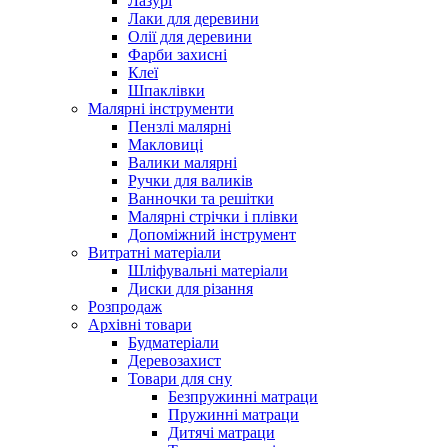
Лазурі
Лаки для деревини
Олії для деревини
Фарби захисні
Клеї
Шпаклівки
Малярні інструменти
Пензлі малярні
Макловиці
Валики малярні
Ручки для валиків
Ванночки та решітки
Малярні стрічки і плівки
Допоміжний інструмент
Витратні матеріали
Шліфувальні матеріали
Диски для різання
Розпродаж
Архівні товари
Будматеріали
Деревозахист
Товари для сну
Безпружинні матраци
Пружинні матраци
Дитячі матраци