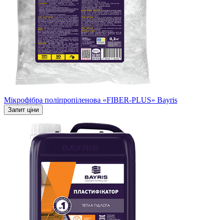
Мікрофібра поліпропіленова «FIBER-PLUS» Bayris
Запит ціни