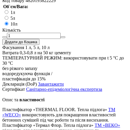
Код товару
4820193822229
Об`єм/Вага:
1л
5л
10л
Кількість
Додати до Кошика
Фасування
1 л, 5 л, 10 л
Витрата
0,3-0,8 л на 50 кг цементу
ТЕМПЕРАТУРНИЙ РЕЖИМ:
використовувати при t 5 °С до
30 °С
без різкого запаху
водоредукуюча функція /
пластифікація до 15%
Декларація (DoP)
Завантажити
Сертифікат
Санітарно-епідеміологічна експертиза
Опис та
властивості
Пластифікатор «THERMAL FLOOR. Тепла підлога»
TM
«WECO»
використовують для покращення властивостей
бетонних сумішей під час роботи та після висихання.
Пластифікатор «Термал Флор. Тепла підлога»
ТМ «ВЕКО»