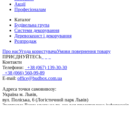
Акції
Професіоналам
Каталог
Будівельна група
Системи декорування
Деревозахист і декорування
Розпродаж
Про нас
Угода користувача
Умови повернення товару
ПРИЄДНУЙТЕСЬ
Контакти
Телефони:
+38 (067) 139-30-30
+38 (066) 560-99-89
E-mail:
office@budbox.com.ua
Адреса точки самовивозу:
Україна м. Львів,
вул. Поліська, 6 (Логістичний парк Львів)
Звертаємо Вашу увагу на те, що вся представлена інформація,
фасування, дозування, поєднання кольорів, а також інші
технічні характеристики продуктів, носить інформаційний
характер. Відображені на сайті кольори продуктів є
приблизними і можуть дещо відрізнятися від кольору після
реального використання. ТОВ 'ТВК Байріс' буде докладати