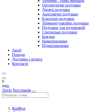
Топпери - тонкі матраци
Ортопедичні подушки
Дитячі подушки
Анатомічні подушки
Класичні подушки
Терморегуляційні подушки
Подушки для подорожей
Спеціальні подушки
Ковдри
Наматрацники
Підматрацники
Акції
Поради
Доставка і оплата
Контакти
0
ua
ru
Логін
Реєстрація
BudBox