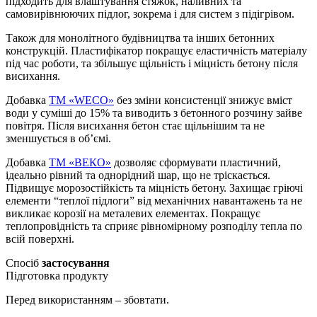
підходить для влаштування стяжок, наливних та
самовирівнюючих підлог, зокрема і для систем з підігрівом.
Також для монолітного будівництва та інших бетонних
конструкцій. Пластифікатор покращує еластичність матеріалу
під час роботи, та збільшує щільність і міцність бетону після
висихання.
Добавка
TM «WECO»
без зміни консистенції знижує вміст
води у суміші до 15% та виводить з бетонного розчину зайве
повітря. Після висихання бетон стає щільнішим та не
зменшується в об’ємі.
Добавка
ТМ «ВЕКО»
дозволяє сформувати пластичний,
ідеально рівний та однорідний шар, що не тріскається.
Підвищує морозостійкість та міцність бетону. Захищає гріючі
елементи “теплої підлоги” від механічних навантажень та не
викликає корозії на металевих елементах. Покращує
теплопровідність та сприяє рівномірному розподілу тепла по
всій поверхні.
Спосіб
застосування
Підготовка продукту
Перед використанням – збовтати.