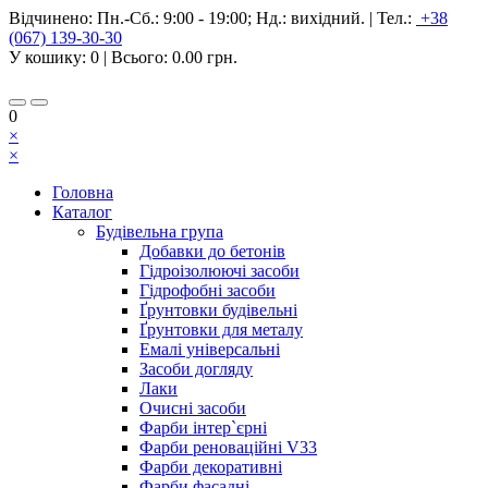
Відчинено:
Пн.-Сб.: 9:00 - 19:00; Нд.: вихідний.
|
Тел.:
+38
(067) 139-30-30
У кошику:
0
| Всього:
0.00 грн.
0
×
×
Головна
Каталог
Будівельна група
Добавки до бетонів
Гідроізолюючі засоби
Гідрофобні засоби
Ґрунтовки будівельні
Ґрунтовки для металу
Емалі універсальні
Засоби догляду
Лаки
Очисні засоби
Фарби інтер`єрні
Фарби реноваційні V33
Фарби декоративні
Фарби фасадні