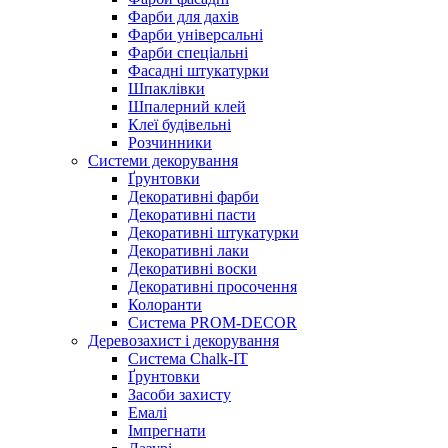
Фарби для дахів
Фарби універсальні
Фарби спеціальні
Фасадні штукатурки
Шпаклівки
Шпалерний клей
Клеї будівельні
Розчинники
Системи декорування
Ґрунтовки
Декоративні фарби
Декоративні пасти
Декоративні штукатурки
Декоративні лаки
Декоративні воски
Декоративні просочення
Колоранти
Система PROM-DECOR
Деревозахист і декорування
Система Chalk-IT
Ґрунтовки
Засоби захисту
Емалі
Імпрегнати