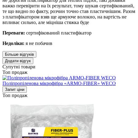
не дорогий пластифікатор для теплих підлог, такі добавки
важко перевірити на їх результат, тому шукав сертифікований,
те що видно по факту, розчин точно став пластичнішим. Разом
з платифікатором взяв ще армуюче волокно, на вартість не
впливає сильно, але міцніша стяжка буде
Переваги:
сертифікований пластифікатор
Недоліки:
я не побачив
Більше відгуків
Додати відгук
Супутні товари
Топ продаж
Поліпропіленова мікрофібра «ARMO-FIBER» WECO
Запит ціни
Топ продаж