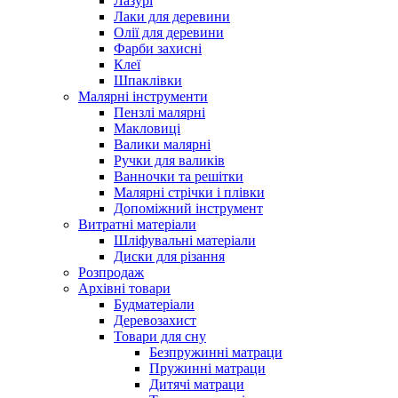
Лазурі
Лаки для деревини
Олії для деревини
Фарби захисні
Клеї
Шпаклівки
Малярні інструменти
Пензлі малярні
Макловиці
Валики малярні
Ручки для валиків
Ванночки та решітки
Малярні стрічки і плівки
Допоміжний інструмент
Витратні матеріали
Шліфувальні матеріали
Диски для різання
Розпродаж
Архівні товари
Будматеріали
Деревозахист
Товари для сну
Безпружинні матраци
Пружинні матраци
Дитячі матраци