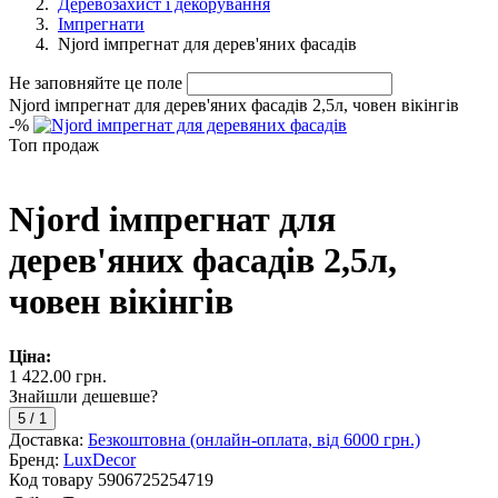
Деревозахист і декорування
Імпрегнати
Njord імпрегнат для дерев'яних фасадів
Не заповняйте це поле
Njord імпрегнат для дерев'яних фасадів 2,5л, човен вікінгів
-
%
Топ продаж
Njord імпрегнат для
дерев'яних фасадів 2,5л,
човен вікінгів
Ціна:
1 422.00 грн.
Знайшли дешевше?
5
/
1
Доставка:
Безкоштовна (онлайн-оплата, від 6000 грн.)
Бренд:
LuxDecor
Код товару
5906725254719