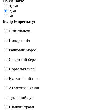
Об`єм/Вага:
0,75л
2,5л
5л
Колір імпрегнату:
Сніг півночі
Полярна ніч
Ранковий мороз
Скелястий берег
Норвезькі скелі
Вулканічний пил
Атлантичні хвилі
Туманний луг
Північні трави