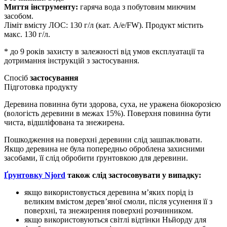
Миття інструменту:
гаряча вода з побутовим миючим
засобом.
Ліміт вмісту ЛОС: 130 г/л (кат. A/e/FW). Продукт містить
макс. 130 г/л.
*
до 9 років захисту в залежності від умов експлуатації та
дотримання інструкцій з застосування.
Спосіб
застосування
Підготовка продукту
Деревина повинна бути здорова, суха, не уражена біокорозією
(вологість деревини в межах 15%). Поверхня повинна бути
чиста, відшліфована та знежирена.
Пошкодження на поверхні деревини слід зашпаклювати.
Якщо деревина не була попередньо оброблена захисними
засобами, її слід обробити ґрунтовкою для деревини.
Ґрунтовку Njord
також слід застосовувати у випадку:
якщо використовується деревина м’яких порід із
великим вмістом дерев’яної смоли, після усунення її з
поверхні, та знежирення поверхні розчинником.
якщо використовуються світлі відтінки Ньйорду для