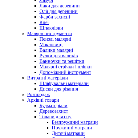
Лазурі
Лаки для деревини
Олії для деревини
Фарби захисні
Клеї
Шпаклівки
Малярні інструменти
Пензлі малярні
Макловиці
Валики малярні
Ручки для валиків
Ванночки та решітки
Малярні стрічки і плівки
Допоміжний інструмент
Витратні матеріали
Шліфувальні матеріали
Диски для різання
Розпродаж
Архівні товари
Будматеріали
Деревозахист
Товари для сну
Безпружинні матраци
Пружинні матраци
Дитячі матраци