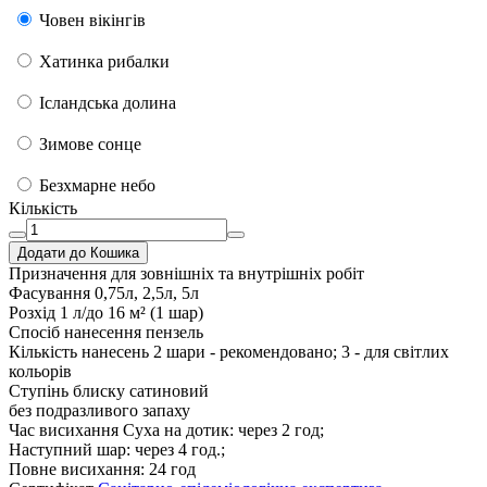
Човен вікінгів
Хатинка рибалки
Ісландська долина
Зимове сонце
Безхмарне небо
Кількість
Додати до Кошика
Призначення
для зовнішніх та внутрішніх робіт
Фасування
0,75л, 2,5л, 5л
Розхід
1 л/до 16 м² (1 шар)
Спосіб нанесення
пензель
Кількість нанесень
2 шари - рекомендовано; 3 - для світлих
кольорів
Ступінь блиску
сатиновий
без подразливого запаху
Час висихання
Суха на дотик: через 2 год;
Наступний шар: через 4 год.;
Повне висихання: 24 год