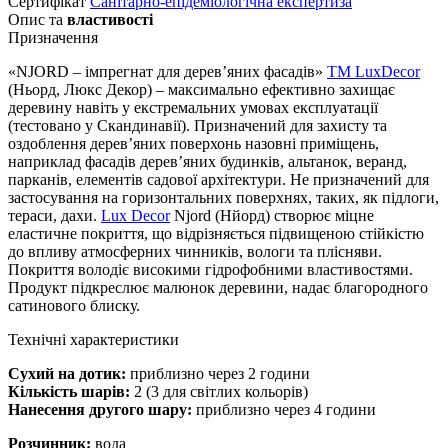
Сертифікат
Санітарно-епідеміологічна експертиза
Опис та
властивості
Призначення
«NJORD – імпрегнат для дерев’яних фасадів»
TM LuxDecor
(Ньорд, Люкс Декор) – максимально ефективно захищає
деревину навіть у екстремальних умовах експлуатації
(тестовано у Скандинавії). Призначений для захисту та
оздоблення дерев’яних поверхонь назовні приміщень,
наприклад фасадів дерев’яних будинків, альтанок, веранд,
парканів, елементів садової архітектури. Не призначений для
застосування на горизонтальних поверхнях, таких, як підлоги,
тераси, дахи.
Lux Decor
Njord (Нйорд) створює міцне
еластичне покриття, що відрізняється підвищеною стійкістю
до впливу атмосферних чинників, вологи та плісняви.
Покриття володіє високими гідрофобними властивостями.
Продукт підкреслює малюнок деревини, надає благородного
сатинового блиску.
Технічні характеристики
Сухий на дотик:
приблизно через 2 години
Кількість шарів:
2 (3 для світлих кольорів)
Нанесення другого шару:
приблизно через 4 години
Розчинник:
вода