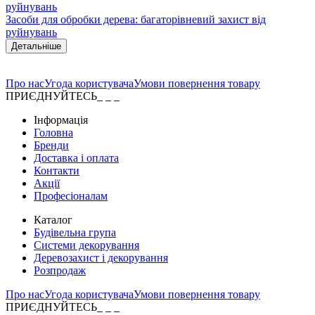
Засоби для обробки дерева: багаторівневий захист від
руйнувань
Детальніше
Про нас
Угода користувача
Умови повернення товару
ПРИЄДНУЙТЕСЬ
Інформація
Головна
Бренди
Доставка і оплата
Контакти
Акції
Професіоналам
Каталог
Будівельна група
Системи декорування
Деревозахист і декорування
Розпродаж
Про нас
Угода користувача
Умови повернення товару
ПРИЄДНУЙТЕСЬ