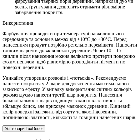
фарбування твердих порід деревини, наприклад дуб чи
ясень, ґрунтування дозволить отримати рівномірне
забарвлення покриття.
Використання
Фарбування проводити при температурі навколишнього
середовища та основи в межах від +10°С до +30°С. Перед
нанесенням продукт потрібно ретельно перемішати. Наносити
тонким шаром вздовж волокон деревини. Через 10 – 15
хвилин після нанесення можна делікатно протерти поверхню
сухим пензлем, щоб рівномірно розподілити пігменти по
поверхні деревини.
Уникайте утворення розводів і «потьоків». Рекомендуємо
нанести покриття у 2 шари для досягнення максимального
захисного ефекту. У випадку використання світлих кольорів
рекомендуємо нанести третій шар покриття. Нанесення
більшої кількості шарів підвищує захисні властивості та
збільшує блиск, але приховує малюнок деревини. Кінцевий
колір поверхні залежить від сорту та якості деревини,
поглинаючої здатності, кількості та товщини нанесених шарів.
Усі товари LuxDecor