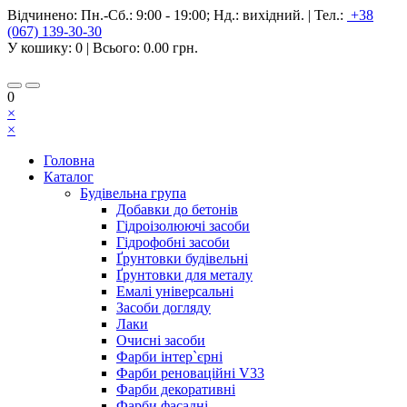
Відчинено:
Пн.-Сб.: 9:00 - 19:00; Нд.: вихідний.
|
Тел.:
+38
(067) 139-30-30
У кошику:
0
| Всього:
0.00 грн.
0
×
×
Головна
Каталог
Будівельна група
Добавки до бетонів
Гідроізолюючі засоби
Гідрофобні засоби
Ґрунтовки будівельні
Ґрунтовки для металу
Емалі універсальні
Засоби догляду
Лаки
Очисні засоби
Фарби інтер`єрні
Фарби реноваційні V33
Фарби декоративні
Фарби фасадні