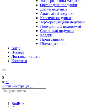
Топпери - тонкі матраци
Ортопедичні подушки
Дитячі подушки
Анатомічні подушки
Класичні подушки
Терморегуляційні подушки
Подушки для подорожей
Спеціальні подушки
Ковдри
Наматрацники
Підматрацники
Акції
Поради
Доставка і оплата
Контакти
0
ua
ru
Логін
Реєстрація
BudBox