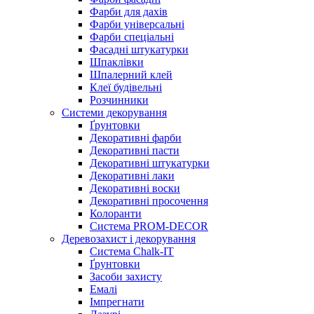
Фарби для дахів
Фарби універсальні
Фарби спеціальні
Фасадні штукатурки
Шпаклівки
Шпалерний клей
Клеї будівельні
Розчинники
Системи декорування
Ґрунтовки
Декоративні фарби
Декоративні пасти
Декоративні штукатурки
Декоративні лаки
Декоративні воски
Декоративні просочення
Колоранти
Система PROM-DECOR
Деревозахист і декорування
Система Chalk-IT
Ґрунтовки
Засоби захисту
Емалі
Імпрегнати