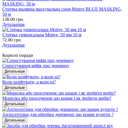
Стрічка малярна маскувальна синя Motive BLUE MASKING,
50 м
138.00 грн.
Детальніше
Стрічка універсальна Motive, 50 мм 10 м
72.00 грн.
Детальніше
Корисні поради
Спростування міфів про деревину
Детальніше
Коли шліфувати, а коли ні?
Детальніше
Морилка або просочення: що краще і як зробити вибір?
Детальніше
Антисептики для обробки деревини: що краще купити ?
Детальніше