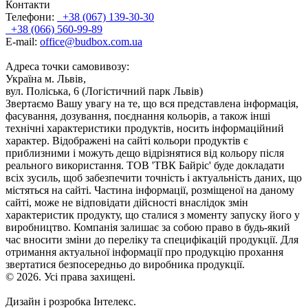
Контакти
Телефони:
+38 (067) 139-30-30
+38 (066) 560-99-89
E-mail:
office@budbox.com.ua
Адреса точки самовивозу:
Україна м. Львів,
вул. Поліська, 6 (Логістичний парк Львів)
Звертаємо Вашу увагу на те, що вся представлена інформація,
фасування, дозування, поєднання кольорів, а також інші
технічні характеристики продуктів, носить інформаційний
характер. Відображені на сайті кольори продуктів є
приблизними і можуть дещо відрізнятися від кольору після
реального використання. ТОВ 'ТВК Байріс' буде докладати
всіх зусиль, щоб забезпечити точність і актуальність даних, що
містяться на сайті. Частина інформації, розміщеної на даному
сайті, може не відповідати дійсності внаслідок змін
характеристик продукту, що сталися з моменту запуску його у
виробництво. Компанія залишає за собою право в будь-який
час вносити зміни до переліку та специфікацій продукції. Для
отримання актуальної інформації про продукцію прохання
звертатися безпосередньо до виробника продукції.
© 2026. Усі права захищені.
Дизайн і розробка Інтелекс.