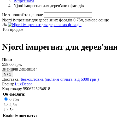
Імпрегнати
Njord імпрегнат для дерев'яних фасадів
Не заповняйте це поле
Njord імпрегнат для дерев'яних фасадів 0,75л, зимове сонце
-
%
Топ продаж
Njord імпрегнат для дерев'яни
Ціна:
558.00 грн.
Знайшли дешевше?
5
/
1
Доставка:
Безкоштовна (онлайн-оплата, від 6000 грн.)
Бренд:
LuxDecor
Код товару
5906725254818
Об`єм/Вага:
0,75л
2,5л
5л
Колір імпрегнату: