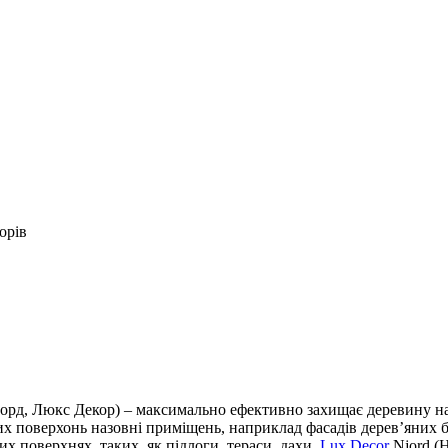
орів
орд, Люкс Декор) – максимально ефективно захищає деревину нав
х поверхонь назовні приміщень, наприклад фасадів дерев’яних бу
х поверхнях, таких, як підлоги, тераси, дахи.
Lux Decor
Njord (Н