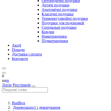
Ортопедичні подушки
Дитячі подушки
Анатомічні подушки
Класичні подушки
Терморегуляційні подушки
Подушки для подорожей
Спеціальні подушки
Ковдри
Наматрацники
Підматрацники
Акції
Поради
Доставка і оплата
Контакти
0
ua
ru
Логін
Реєстрація
BudBox
Деревозахист і декорування