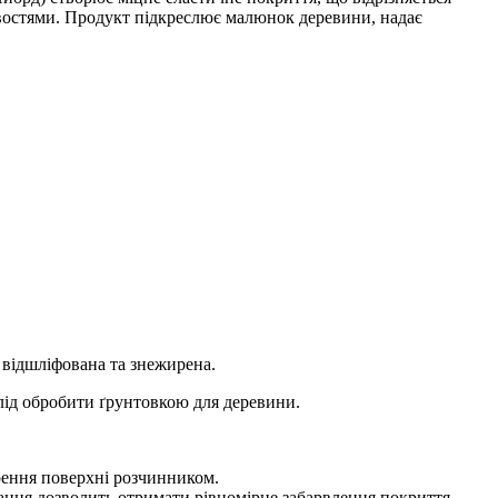
востями. Продукт підкреслює малюнок деревини, надає
 відшліфована та знежирена.
лід обробити ґрунтовкою для деревини.
ирення поверхні розчинником.
ання дозволить отримати рівномірне забарвлення покриття.