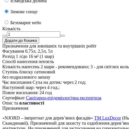
Ісландська долина
Зимове сонце
Безхмарне небо
Кількість
Додати до Кошика
Призначення
для зовнішніх та внутрішніх робіт
Фасування
0,75л, 2,5л, 5л
Розхід
1 л/до 16 м² (1 шар)
Спосіб нанесення
пензель
Кількість нанесень
2 шари - рекомендовано; 3 - для світлих коль
Ступінь блиску
сатиновий
без подразливого запаху
Час висихання
Суха на дотик: через 2 год;
Наступний шар: через 4 год.;
Повне висихання: 24 год
Сертифікат
Санітарно-епідеміологічна експертиза
Опис та
властивості
Призначення
«NJORD – імпрегнат для дерев’яних фасадів»
TM LuxDecor
(Нь
Скандинавії). Призначений для захисту та оздоблення дерев’яни
архітектури. Не призначений для застосування на горизонтальни