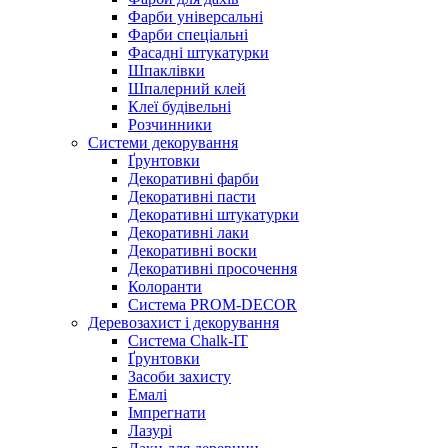
Фарби універсальні
Фарби спеціальні
Фасадні штукатурки
Шпаклівки
Шпалерний клей
Клеї будівельні
Розчинники
Системи декорування
Ґрунтовки
Декоративні фарби
Декоративні пасти
Декоративні штукатурки
Декоративні лаки
Декоративні воски
Декоративні просочення
Колоранти
Система PROM-DECOR
Деревозахист і декорування
Система Chalk-IT
Ґрунтовки
Засоби захисту
Емалі
Імпрегнати
Лазурі