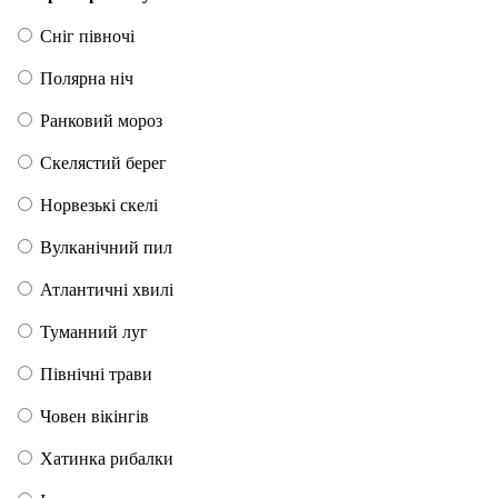
Сніг півночі
Полярна ніч
Ранковий мороз
Скелястий берег
Норвезькі скелі
Вулканічний пил
Атлантичні хвилі
Туманний луг
Північні трави
Човен вікінгів
Хатинка рибалки