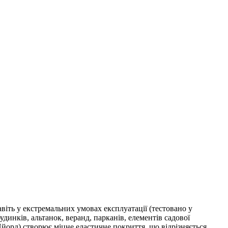
іть у екстремальних умовах експлуатації (тестовано у
динків, альтанок, веранд, парканів, елементів садової
йорд) створює міцне еластичне покриття, що відрізняється