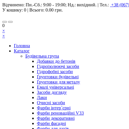
Відчинено:
Пн.-Сб.: 9:00 - 19:00; Нд.: вихідний.
|
Тел.:
+38 (067
У кошику:
0
| Всього:
0.00 грн.
0
×
×
Головна
Каталог
Будівельна група
Добавки до бетонів
Гідроізолюючі засоби
Гідрофобні засоби
Ґрунтовки будівельні
Ґрунтовки для металу
Емалі універсальні
Засоби догляду
Лаки
Очисні засоби
Фарби інтер`єрні
Фарби реноваційні V33
Фарби декоративні
Фарби фасадні
Фарби для дахів