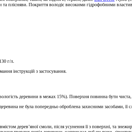
и та плісняви. Покриття володіє високими гідрофобними власти
30 г/л.
имання інструкцій з застосування.
(вологість деревини в межах 15%). Поверхня повинна бути чиста,
ревина не була попередньо оброблена захисними засобами, її с
вмістом дерев’яної смоли, після усунення її з поверхні, та знеж
ування твердих порід деревини, наприклад дуб чи ясень, ґрунтув