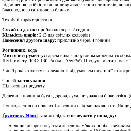
підвищеною стійкістю до впливу атмосферних чинників, волог
благородного сатинового блиску.
Технічні характеристики
Сухий на дотик:
приблизно через 2 години
Кількість шарів:
2 (3 для світлих кольорів)
Нанесення другого шару:
приблизно через 4 години
Розчинник:
вода
Миття інструменту:
гаряча вода з побутовим миючим засобом.
Ліміт вмісту ЛОС: 130 г/л (кат. A/e/FW). Продукт містить макс. 1
*
до 9 років захисту в залежності від умов експлуатації та дотр
Спосіб
застосування
Підготовка продукту
Деревина повинна бути здорова, суха, не уражена біокорозією 
Пошкодження на поверхні деревини слід зашпаклювати. Якщо де
Ґрунтовку Njord
також слід застосовувати у випадку:
якщо використовується деревина м’яких порід із великим 
якщо використовуються світлі відтінки Ньйорду для фарб