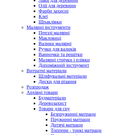
Лаки для деревини
Олії для деревини
Фарби захисні
Клеї
Шпаклівки
Малярні інструменти
Пензлі малярні
Макловиці
Валики малярні
Ручки для валиків
Ванночки та решітки
Малярні стрічки і плівки
Допоміжний інструмент
Витратні матеріали
Шліфувальні матеріали
Диски для різання
Розпродаж
Архівні товари
Будматеріали
Деревозахист
Товари для сну
Безпружинні матраци
Пружинні матраци
Дитячі матраци
Топпери - тонкі матраци