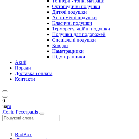
Топпери - тонкі матраци
Ортопедичні подушки
Дитячі подушки
Анатомічні подушки
Класичні подушки
Терморегуляційні подушки
Подушки для подорожей
Спеціальні подушки
Ковдри
Наматрацники
Підматрацники
Акції
Поради
Доставка і оплата
Контакти
0
ua
ru
Логін
Реєстрація
BudBox