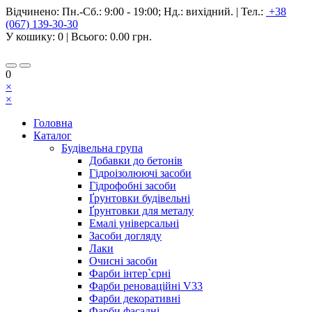
Відчинено:
Пн.-Сб.: 9:00 - 19:00; Нд.: вихідний.
|
Тел.:
+38
(067) 139-30-30
У кошику:
0
| Всього:
0.00 грн.
0
×
×
Головна
Каталог
Будівельна група
Добавки до бетонів
Гідроізолюючі засоби
Гідрофобні засоби
Ґрунтовки будівельні
Ґрунтовки для металу
Емалі універсальні
Засоби догляду
Лаки
Очисні засоби
Фарби інтер`єрні
Фарби реноваційні V33
Фарби декоративні
Фарби фасадні