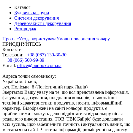
Каталог
Будівельна група
Системи декорування
Деревозахист і декорування
Розпродаж
Про нас
Угода користувача
Умови повернення товару
ПРИЄДНУЙТЕСЬ
Контакти
Телефони:
+38 (067) 139-30-30
+38 (066) 560-99-89
E-mail:
office@budbox.com.ua
Адреса точки самовивозу:
Україна м. Львів,
вул. Поліська, 6 (Логістичний парк Львів)
Звертаємо Вашу увагу на те, що вся представлена інформація,
фасування, дозування, поєднання кольорів, а також інші
технічні характеристики продуктів, носить інформаційний
характер. Відображені на сайті кольори продуктів є
приблизними і можуть дещо відрізнятися від кольору після
реального використання. ТОВ 'ТВК Байріс' буде докладати
всіх зусиль, щоб забезпечити точність і актуальність даних, що
містяться на сайті. Частина інформації, розміщеної на даному