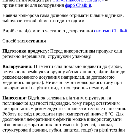
призначений для колорування
фарб Chalk-it
.
Наявна кольорова гама дозволяє отримати більше відтінків,
змішуючи готові пігменти один з одним.
Виріб є невід'ємною частиною декоративної
системи Chalk-it
.
Спосіб
застосування
Підготовка продукту:
Перед використанням продукт слід
ретельно перемішати, струшуючи упаковку.
Колорування:
Пігменти слід повільно додавати до фарби,
ретельно перемішуючи вручну або механічно, відповідно до
рекомендованого дозування (наприклад, за допомогою
медичного шприца). Незначні зміни кольорового тону при
використанні на різних видах поверхонь - неминучі.
Нанесення:
Відтінок залежить від типу, структури та
поглинаючої здатності підкладки, тому перед остаточним
використанням рекомендується провести тестове нанесення.
Роботу не слід проводити при температурі нижче 6 °С. Для
досягнення декоративних ефектів можна використовувати
різні види декоративних інструментів (пензлі, валики,
структуровані валики, губки, шпателі тощо) та різні техніки