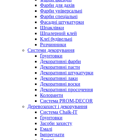
Фарби для дахів
Фарби універсальні
Фарби спеціальні
Фасадні штукатурки
Шпаклівки
Шпалерний клей
Клеї будівельні
Розчинники
Системи декорування
Ґрунтовки
Декоративні фарби
Декоративні пасти
Декоративні штукатурки
Декоративні лаки
Декоративні воски
Декоративні просочення
Колоранти
Система PROM-DECOR
Деревозахист і декорування
Система Chalk-IT
Ґрунтовки
Засоби захисту
Емалі
Імпрегнати