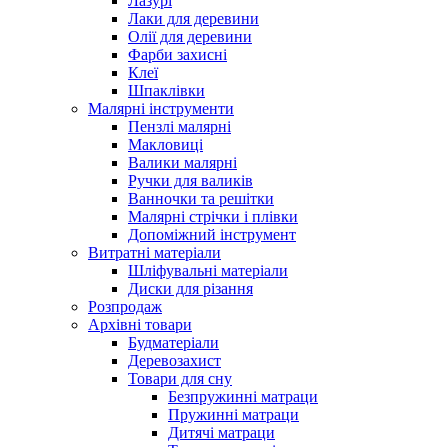
Лазурі
Лаки для деревини
Олії для деревини
Фарби захисні
Клеї
Шпаклівки
Малярні інструменти
Пензлі малярні
Макловиці
Валики малярні
Ручки для валиків
Ванночки та решітки
Малярні стрічки і плівки
Допоміжний інструмент
Витратні матеріали
Шліфувальні матеріали
Диски для різання
Розпродаж
Архівні товари
Будматеріали
Деревозахист
Товари для сну
Безпружинні матраци
Пружинні матраци
Дитячі матраци