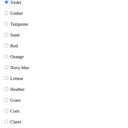
Violet
Umber
Turquoise
Sand
Red
Orange
Navy blue
Lemon
Heather
Grass
Corn
Claret