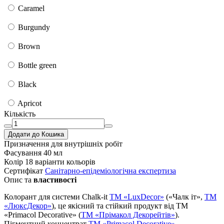
Caramel
Burgundy
Brown
Bottle green
Black
Apricot
Кількість
Додати до Кошика
Призначення
для внутрішніх робіт
Фасування
40 мл
Колір
18 варіанти кольорів
Сертифікат
Санітарно-епідеміологічна експертиза
Опис та
властивості
Колорант для системи Chalk-it
TM «LuxDecor»
(«Чалк іт»,
ТМ
«ЛюксДекор»
), це якісний та стійкий продукт від ТМ
«Primacol Decorative» (
ТМ «Прімакол Декорейтів»
).
Пігментний концентрат
ТМ «Primacol Decorative»
–