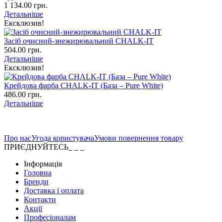
1 134.00 грн.
Детальніше
Ексклюзив!
Засіб очисний-знежирювальний CHALK-IT
504.00 грн.
Детальніше
Ексклюзив!
Крейдова фарба CHALK-IT (База – Pure White)
486.00 грн.
Детальніше
Про нас
Угода користувача
Умови повернення товару
ПРИЄДНУЙТЕСЬ
Інформація
Головна
Бренди
Доставка і оплата
Контакти
Акції
Професіоналам