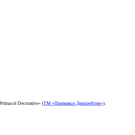
imacol Decorative» (
ТМ «Примакол Декорейтив»
).