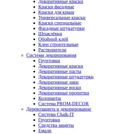
Декоративные краски
Краски фасадные
Краски для крыш
Универсальные краски
Краски специальные
Фасадные штукатурки
Шпаклёвки
Обойний клей
Клеи строительные
Растворители
Системи декорирования
Грунтовки
Декоративные краски
Декоративные пасты
Декоративные штукатурки
Декоративные лаки
Декоративные воски
Декоративные пропитки
Колоранты
Система PROM-DECOR
Деревозащита и декорирование
Система Chalk-IT
Грунтовки
Средства защиты
Емали