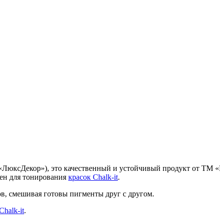
«ЛюксДекор»), это качественный и устойчивый продукт от ТМ «Pr
чен для тонирования
красок Chalk-it
.
в, смешивая готовы пигменты друг с другом.
halk-it
.