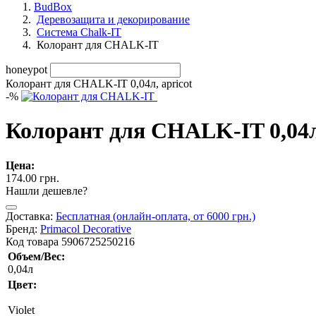
BudBox
Деревозащита и декорирование
Система Chalk-IT
Колорант для CHALK-IT
honeypot
Колорант для CHALK-IT 0,04л, apricot
-
%
Колорант для CHALK-IT 0,04л,
Цена:
174.00 грн.
Нашли дешевле?
Доставка:
Бесплатная (онлайн-оплата, от 6000 грн.)
Бренд:
Primacol Decorative
Код товара
5906725250216
Объем/Вес:
0,04л
Цвет:
Violet