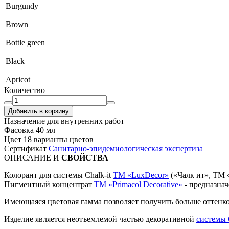
Burgundy
Brown
Bottle green
Black
Apricot
Количество
Добавить в корзину
Назначение
для внутренних работ
Фасовка
40 мл
Цвет
18 варианты цветов
Сертификат
Санитарно-эпидемиологическая экспертиза
ОПИСАНИЕ И
СВОЙСТВА
Колорант для системы Chalk-it
TM «LuxDecor»
(«Чалк ит», ТМ 
Пигментный концентрат
ТМ «Primacol Decorative»
- предназна
Имеющаяся цветовая гамма позволяет получить больше оттенко
Изделие является неотъемлемой частью декоративной
системы C